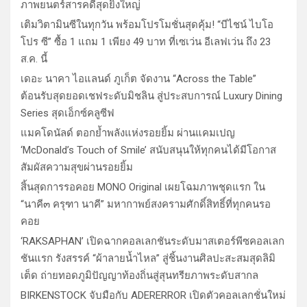
ภาพยนตร์สารคดีสุดยิ่งใหญ่
เติมวิตามินซีในทุกวัน พร้อมโปรโมชั่นสุดคุ้ม! “บีไชน์ ไบโอ
โปร ซี” ซื้อ 1 แถม 1 เพียง 49 บาท ที่เซเว่น อีเลฟเว่น ถึง 23
ส.ค. นี้
เดอะ นาคา ไอแลนด์ ภูเก็ต จัดงาน “Across the Table”
ต้อนรับสุดยอดเชฟระดับมิชลิน สู่ประสบการณ์ Luxury Dining
Series สุดเอ็กซ์คลูซีฟ
แมคโดนัลด์ ตอกย้ำพลังแห่งรอยยิ้ม ผ่านแคมเปญ
‘McDonald’s Touch of Smile’ สนับสนุนให้ทุกคนได้มีโอกาส
สัมผัสความสุขผ่านรอยยิ้ม
สิ้นสุดการรอคอย MONO Original เผยโฉมภาพชุดแรก ใน
“นาคี๓ ครุฑา นาคี” มหากาพย์สงครามศักดิ์สิทธิ์ที่ทุกคนรอ
คอย
‘RAKSAPHAN’ เปิดฉากคอลเลกชันระดับมาสเตอร์พีซคอลเลก
ชันแรก รังสรรค์ “ผ้าลายน้ำไหล” สู่ชิ้นงานศิลปะสะสมสุดลิมิ
เต็ด ถ่ายทอดภูมิปัญญาท้องถิ่นสู่สุนทรียภาพระดับสากล
BIRKENSTOCK จับมือกับ ADERERROR เปิดตัวคอลเลกชั่นใหม่