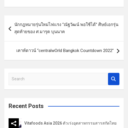
แ
นักกฎหมายรุ่นใหม่ไฟแรง “ณัฐวัฒน์ พอใช้ได้” ศิษย์เอกรุ่น
น
สุดท้ายของ ศ.มารุต บุนนาค
ะ
แ
เคาท์ดาวน์​ “centralwOrld Bangkok Countdown 2022”
น
ว
เ
S
รื่
e
a
อ
r
ง
c
Recent Posts
h
Vitafoods Asia 2026 ตัวเร่งอุตสาหกรรมสารสกัดไทย