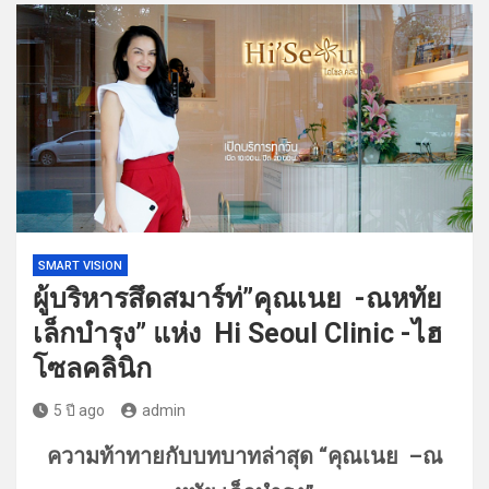
SMART VISION
ผู้บริหารสึดสมาร์ท่”คุณเนย -ณหทัย
เล็กบำรุง” แห่ง Hi Seoul Clinic -ไฮ
โซลคลินิก
5 ปี ago
admin
ความท้าทายกับบทบาทล่าสุด “คุณ
เนย
–
ณ