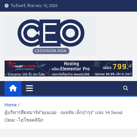
S
วันจันทร์, สิงหาคม 10, 2026
k
i
p
t
o
c
o
CEO VISION.ASIA
Business & Lifestyle
n
t
e
n
t
Home
ผู้บริหารสึดสมาร์ท่”คุณเนย -ณหทัย เล็กบำรุง” แห่ง Hi Seoul
Clinic -ไฮโซลคลินิก