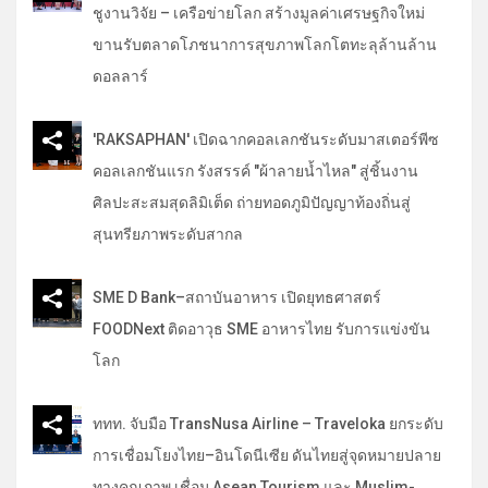
ชูงานวิจัย – เครือข่ายโลก สร้างมูลค่าเศรษฐกิจใหม่
ขานรับตลาดโภชนาการสุขภาพโลกโตทะลุล้านล้าน
ดอลลาร์
'RAKSAPHAN' เปิดฉากคอลเลกชันระดับมาสเตอร์พีซ
คอลเลกชันแรก รังสรรค์ "ผ้าลายน้ำไหล" สู่ชิ้นงาน
ศิลปะสะสมสุดลิมิเต็ด ถ่ายทอดภูมิปัญญาท้องถิ่นสู่
สุนทรียภาพระดับสากล
SME D Bank–สถาบันอาหาร เปิดยุทธศาสตร์
FOODNext ติดอาวุธ SME อาหารไทย รับการแข่งขัน
โลก
ททท. จับมือ TransNusa Airline – Traveloka ยกระดับ
การเชื่อมโยงไทย–อินโดนีเซีย ดันไทยสู่จุดหมายปลาย
ทางคุณภาพ เชื่อม Asean Tourism และ Muslim-