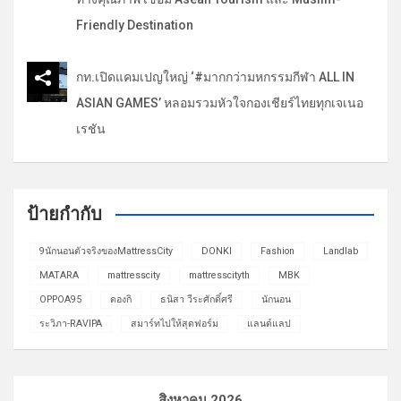
Friendly Destination
กท.เปิดแคมเปญใหญ่ ‘#มากกว่ามหกรรมกีฬา ALL IN
ASIAN GAMES’ หลอมรวมหัวใจกองเชียร์ไทยทุกเจเนอ
เรชัน
ป้ายกำกับ
9นักนอนตัวจริงของMattressCity
DONKI
Fashion
Landlab
MATARA
mattresscity
mattresscityth
MBK
OPPOA95
ดองกิ
ธนิสา วีระศักดิ์ศรี
นักนอน
ระวิภา-RAVIPA
สมาร์ทไปให้สุดฟอร์ม
แลนด์แลป
สิงหาคม 2026