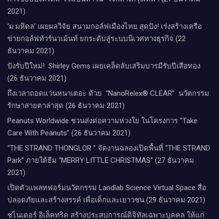
2021)
‘ม.มหิดล’ เผยผลวิจัย สนามกอล์ฟเมืองไทย สุดปัง! เร่งสร้างเครือ
ข่ายกอล์ฟทัวร์นาเม้นท์ ยกระดับสู่ระบบนิเวศทางธุรกิจ (22
ธันวาคม 2021)
ปังรับปีใหม่​! ​ Shirley Gems เผยเคล็ดลับ​เสริมบารมีรับปีเสือทอง
(26 ธันวาคม 2021)
ถึงเวลาถอดแว่นหนาเตอะ ด้วย “NanoRelex® CLEAR” นวัตกรรม
รักษาสายตาล่าสุด (26 ธันวาคม 2021)
Peanuts Worldwide ชวนส่งต่อความห่วงใย​ ​ในโครงการ “Take
Care With Peanuts” (26 ธันวาคม 2021)
“THE STRAND THONGLOR ” จัดงานฉลองเปิดพื้นที่ “THE STRAND
Park” ภายใต้ธีม “MERRY LITTLE CHRISTMAS” (27 ธันวาคม
2021)
เปิดตัวแพลทฟอร์มนวัตกรรม Landlab Science Virtual Space สื่อ
ปลอดภัยและสร้างสรรค์ เพื่อเด็กและเยาวชน (29 ธันวาคม 2021)
ชไนเดอร์ อิเล็คทริค สร้างประสบการณ์ดิจิทัลเฉพาะบุคคล ให้แก่