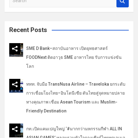
e
อ
a
ง
r
c
Recent Posts
h
SME D Bank–สถาบันอาหาร เปิดยุทธศาสตร์
FOODNext ติดอาวุธ SME อาหารไทย รับการแข่งขัน
โลก
ททท. จับมือ TransNusa Airline – Traveloka ยกระดับ
การเชื่อมโยงไทย–อินโดนีเซีย ดันไทยสู่จุดหมายปลาย
ทางคุณภาพ เชื่อม Asean Tourism และ Muslim-
Friendly Destination
กท.เปิดแคมเปญใหญ่ ‘#มากกว่ามหกรรมกีฬา ALL IN
ASIAN GAMES’ หลอมรวมหัวใจกองเชียร์ไทยทุกเจเนอ