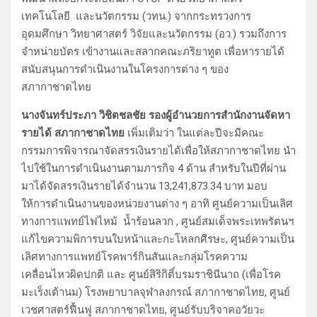
เทคโนโลยี และนวัตกรรม (วทน.) จากกระทรวงการ
อุดมศึกษา วิทยาศาสตร์ วิจัยและนวัตกรรม (อว.) รวมถึงการ
จำหน่ายบัตร เข้างานและสลากคณะภริยาทูต เพื่อหารายได้
สนับสนุนการดำเนินงานในโครงการต่าง ๆ ของ
สภากาชาดไทย
นางจันทร์ประภา วิชิตชลชัย รองผู้อำนวยการสำนักงานจัดหา
รายได้ สภากาชาดไทย
เพิ่มเติมว่า ในแต่ละปีจะมีคณะ
กรรมการพิจารณาจัดสรรเงินรายได้เพื่อให้สภากาชาดไทย นำ
ไปใช้ในการดำเนินงานตามภารกิจ 4 ด้าน สำหรับในปีที่ผ่าน
มาได้จัดสรรเงินรายได้จำนวน 13,241,873.34 บาท มอบ
ให้การดำเนินงานของหน่วยงานต่าง ๆ อาทิ ศูนย์ความเป็นเลิศ
ทางการแพทย์ไฟไหม้ น้ำร้อนลวก , ศูนย์สมเด็จพระเทพรัตนฯ
แก้ไขความพิการบนใบหน้าและกะโหลกศีรษะ, ศูนย์ความเป็น
เลิศทางการแพทย์โรคพาร์กินสันและกลุ่มโรคความ
เคลื่อนไหวผิดปกติ และ ศูนย์สิริกิติ์บรมราชินีนาถ (เพื่อโรค
มะเร็งเต้านม) โรงพยาบาลจุฬาลงกรณ์ สภากาชาดไทย, ศูนย์
เวชศาสตร์ฟื้นฟู สภากาชาดไทย, ศูนย์รับบริจาคอวัยวะ