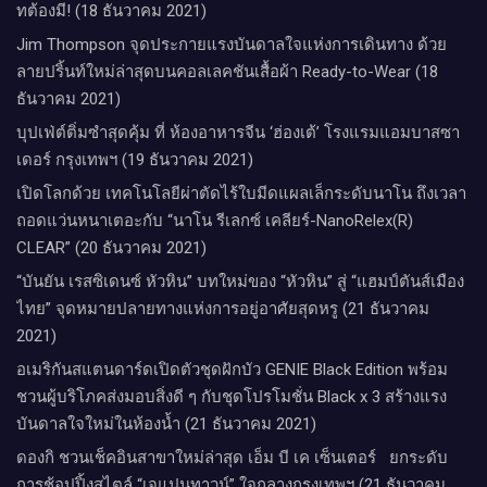
ทต้องมี! (18 ธันวาคม 2021)
Jim Thompson จุดประกายแรงบันดาลใจแห่งการเดินทาง ด้วย
ลายปริ้นท์ใหม่ล่าสุดบนคอลเลคชันเสื้อผ้า Ready-to-Wear (18
ธันวาคม 2021)
บุปเฟ่ต์ติ่มซำสุดคุ้ม ที่ ห้อง​อาหารจีน​ ‘ฮ่องเต้’ โรงแรม​แอม​บาส​ซา​
เดอร์​ กรุงเทพฯ​ (19 ธันวาคม 2021)
เปิดโลกด้วย เทคโนโลยีผ่าตัดไร้ใบมีดแผลเล็กระดับนาโน ถึงเวลา
ถอดแว่นหนาเตอะกับ “นาโน รีเลกซ์ เคลียร์-NanoRelex(R)
CLEAR” (20 ธันวาคม 2021)
“บันยัน เรสซิเดนซ์ หัวหิน” บทใหม่ของ “หัวหิน” สู่ “แฮมป์ตันส์เมือง
ไทย” จุดหมายปลายทางแห่งการอยู่อาศัยสุดหรู (21 ธันวาคม
2021)
อเมริกันสแตนดาร์ดเปิดตัวชุดฝักบัว GENIE Black Edition พร้อม
ชวนผู้บริโภคส่งมอบสิ่งดี ๆ กับชุดโปรโมชั่น Black x 3 สร้างแรง
บันดาลใจใหม่ในห้องน้ำ (21 ธันวาคม 2021)
ดองกิ ชวนเช็คอินสาขาใหม่ล่าสุด เอ็ม บี เค เซ็นเตอร์ ยกระดับ
การช้อปปิ้งสไตล์ “เจแปนทาวน์” ใจกลางกรุงเทพฯ (21 ธันวาคม