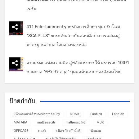
เรชัน
411 Entertainment รุกธุรกิจการศึกษา ทุ่มปรับโฉม
“SCA PLUS” ยกระดับสถาบันสอนศิลปะการแสดงสู่
มาตรฐานสากล ใจกลางทองหล่อ
จากมรดกแห่งความคิด สู่พลังแห่งการให้ ครบรอบ 100 ปี
ชาตกาล "พิชัย รัตตกุล" บุคคลต้นแบบของสังคมไทย
ป้ายกำกับ
9นักนอนตัวจริงของMattressCity
DONKI
Fashion
Landlab
MATARA
mattresscity
mattresscityth
MBK
OPPOA95
ดองกิ
ธนิสา วีระศักดิ์ศรี
นักนอน