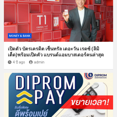
MONEY & BANK
เปิดตัว บัตรเครดิต เซ็นทรัล เดอะวัน เรดซ์ (ลิมิ
เต็ด)พร้อมเปิดตัว แบรนด์แอมบาสเดอร์คนล่าสุด
4 ปี ago
admin