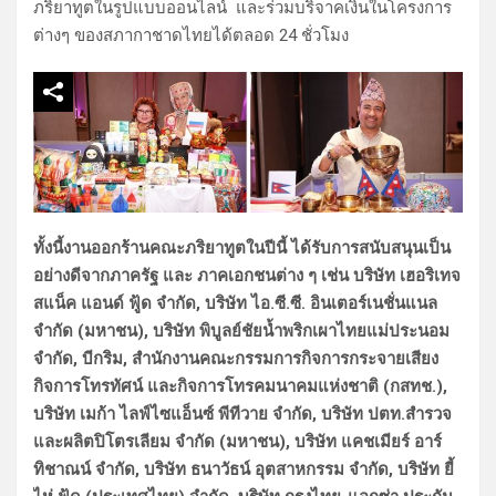
ภริยาทูตในรูปแบบออนไลน์ และร่วมบริจาคเงินในโครงการ
ต่างๆ ของสภากาชาดไทยได้ตลอด 24 ชั่วโมง
ทั้งนี้งานออกร้านคณะภริยาทูตในปีนี้ ได้รับการสนับสนุนเป็น
อย่างดีจากภาครัฐ และ ภาคเอกชนต่าง ๆ เช่น บริษัท เฮอริเทจ
สแน็ค แอนด์ ฟู้ด จำกัด, บริษัท ไอ.ซี.ซี. อินเตอร์เนชั่นแนล
จำกัด (มหาชน), บริษัท พิบูลย์ชัยน้ำพริกเผาไทยแม่ประนอม
จำกัด, บีกริม, สำนักงานคณะกรรมการกิจการกระจายเสียง
กิจการโทรทัศน์ และกิจการโทรคมนาคมแห่งชาติ (กสทช.),
บริษัท เมก้า ไลฟ์ไซแอ็นซ์ พีทีวาย จำกัด, บริษัท ปตท.สำรวจ
และผลิตปิโตรเลียม จำกัด (มหาชน), บริษัท แคชเมียร์ อาร์
ทิชาณน์ จำกัด, บริษัท ธนาวัธน์ อุตสาหกรรม จำกัด, บริษัท ยี้