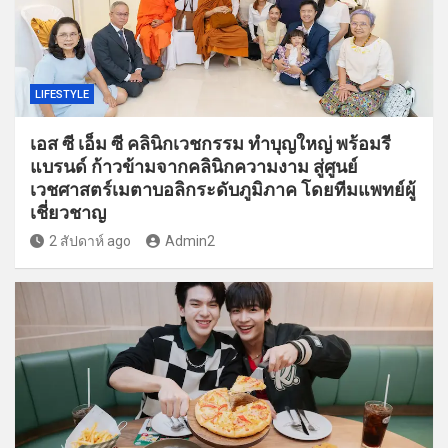
LIFESTYLE
เอส ซี เอ็ม ซี คลินิกเวชกรรม ทำบุญใหญ่ พร้อมรี
แบรนด์ ก้าวข้ามจากคลินิกความงาม สู่ศูนย์
เวชศาสตร์เมตาบอลิกระดับภูมิภาค โดยทีมแพทย์ผู้
เชี่ยวชาญ
2 สัปดาห์ ago
Admin2