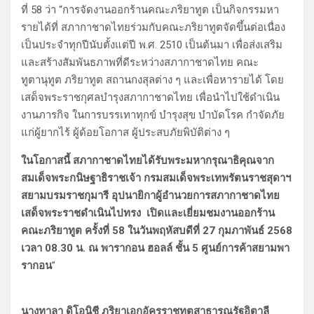
ที่ 58 ว่า “การจัดงานออกร้านคณะภริยาทูต เป็นกิจกรรมหา
รายได้ที่ สภากาชาดไทยร่วมกับคณะภริยาทูตจัดขึ้นต่อเนื่อง
เป็นประจำทุกปีนับตั้งแต่ปี พ.ศ. 2510 เป็นต้นมา เพื่อส่งเสริม
และสร้างสัมพันธภาพที่ดีระหว่างสภากาชาดไทย คณะ
ทูตานุทูต ภริยาทูต สถานกงสุลต่าง ๆ และเพื่อหารายได้ โดย
เสด็จพระราชกุศลบำรุงสภากาชาดไทย เพื่อนำไปใช้ดำเนิน
งานภารกิจ ในการบรรเทาทุกข์ บำรุงสุข บำบัดโรค กำจัดภัย
แก่ผู้ยากไร้ ผู้ด้อยโอกาส ผู้ประสบภัยพิบัติต่าง ๆ
ในโอกาสนี้ สภากาชาดไทยได้รับพระมหากรุณาธิคุณจาก
สมเด็จพระกนิษฐาธิราชเจ้า กรมสมเด็จพระเทพรัตนราชสุดาฯ
สยามบรมราชกุมารี อุปนายิกาผู้อำนวยการสภากาชาดไทย
เสด็จพระราชดำเนินไปทรง เปิดและเยี่ยมชมงานออกร้าน
คณะภริยาทูต ครั้งที่ 58 ในวันพฤหัสบดีที่ 27 กุมภาพันธ์ 2568
เวลา 08.30 น. ณ พารากอน ฮอลล์ ชั้น 5 ศูนย์การค้าสยามพา
รากอน
”
นางทาลา ดิโอนิชี ภริยาเอกอัครราชทูตสาธารณรัฐอิตาลี