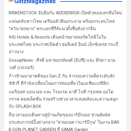
GlitzMagazines
BIRKENSTOCK จับมือกับ ADERERROR เปิดตัวคอลเลกชั่นใหม่
แฟนคลับชาวไทย เตรียมตัวฟินกระจาย พร้อมกระทบไหล่
“หวังเว่ยหยาง” พระเอกซีรีส์แนวตั้งชื่อดังจากจีน
IHG Hotels & Resorts เดินหน้าขยายพอร์ตโฟลิโอใน
ประเทศไทย ประกาศเปิดตัว ฮอลิเดย์ อินน์ เอ็กซ์เพรส กระบี่
อ่าวนาง
GossipNews : คีรติ มหาพฤกษ์พงศ์ (ยิปซี) และ พีรดา นาม
วงศ์ (เปเปอร์)
ก้าวข้ามมายาคติของ Gen Z กับ 4 กรอบความคิดระดับลัก
ซ์ชัวรี่ ที่กำลังเปลี่ยนโฉมการท่องเที่ยวในเอเชียแปซิฟิก
แมริออท บอนวอย และ โรงแรม มาดี ไปดี กรุงเทพ ออโต
กราฟ คอลเล็คชั่น ร่วมสร้างช่วงเวลาแห่งพลังและความสนุก
กับ SPLASH BOX
ถึงเวลาออกเดินทางสู่บ้านเกิดของบาร์บีกอน! ชวนสัมผัส
ประสบการณ์ปิ้งย่างกลาง “สวนบนดาวบาร์บีกุน” ในงาน BAR
B GON PLANET GARDEN ที่ SAMA Garden