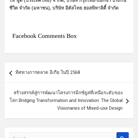
ไห่ ฟู้ด (ประเทศไทย) จำกัด, บริษัท กรุงไทย-แอกซ่า ประกัน
ชีวิต จำกัด (มหาชน), บริษัท อิตัลไทย ฮอสพิทาลิตี้ จำกัด
Facebook Comments Box
แ
ทิศทางการตลาด อิเกีย ในปี 2568
น
ะ
สร้างสรรค์สู่การพัฒนาโครงการมิกซ์ยูสที่เหนือระดับของ
แ
โลก Bridging Transformation and Innovation: The Global
น
Visionaries of Mixed-use Design
ว
เ
รื่
S