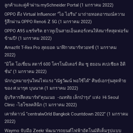
ลูกค้าและคู่ค้าผ่าน mySchneider Portal (1 มกราคม 2022)
OPPO ดึง Virtual Influencer “ไอ ไอรีน” มาถ่ายทอดอารมณ์ความ
รู้สึกผ่าน OPPO Reno6 Z 5G (1 มกราคม 2022)
OPPO A95 แชร์ทริค ฮาวทูเป็นสายเอ็นเตอร์เทนให้สมาร์ทสุดฟอร์ม
ข้ามปี! (1 มกราคม 2022)
Amazfit T-Rex Pro สุดยอด นาฬิกาสมาร์ทวอทช์ (1 มกราคม
2022)
“มิโด โอเชี่ยน สตาร์ 600 โครโนมิเตอร์ คิม ซู ฮยอน สเปเชียล อิดิ
ชั่น” (1 มกราคม 2022)
นักกฎหมายรุ่นใหม่ไฟแรง “ณัฐวัฒน์ พอใช้ได้” ศิษย์เอกรุ่นสุดท้าย
ของ ศ.มารุต บุนนาค (1 มกราคม 2022)
ผู้บริหารสึดสมาร์ท่”คุณเนย -ณหทัย เล็กบำรุง” แห่ง Hi Seoul
Clinic -ไฮโซลคลินิก (1 มกราคม 2022)
เคาท์ดาวน์​ “centralwOrld Bangkok Countdown 2022” (1 มกราคม
2022)
Waymo จับมือ Zeekr พัฒนารถยนต์ไฟฟ้าอัตโนมัติเต็มรูปแบบ