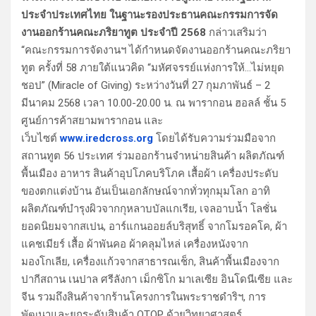
ประจำประเทศไทย ในฐานะรองประธานคณะกรรมการจัด
งานออกร้านคณะภริยาทูต ประจำปี 2568
กล่าวเสริมว่า
“คณะกรรมการจัดงานฯ ได้กำหนดจัดงานออกร้านคณะภริยา
ทูต ครั้งที่ 58 ภายใต้แนวคิด “มหัศจรรย์แห่งการให้…ไม่หยุด
ชอป” (Miracle of Giving) ระหว่างวันที่ 27 กุมภาพันธ์ – 2
มีนาคม 2568 เวลา 10.00-20.00 น. ณ พารากอน ฮอลล์ ชั้น 5
ศูนย์การค้าสยามพารากอน และ
เว็บไซต์
www.iredcross.org
โดยได้รับความร่วมมือจาก
สถานทูต 56 ประเทศ ร่วมออกร้านจำหน่ายสินค้า ผลิตภัณฑ์
พื้นเมือง อาหาร สินค้าอุปโภคบริโภค เสื้อผ้า เครื่องประดับ
ของตกแต่งบ้าน อันเป็นเอกลักษณ์จากทั่วทุกมุมโลก อาทิ
ผลิตภัณฑ์บำรุงผิวจากกุหลาบบัลแกเรีย, เจลอาบน้ำ โลชั่น
ยอดนิยมจากสเปน, อาร์แกนออยล์บริสุทธิ์ จากโมรอคโค, ผ้า
แคชเมียร์ เสื้อ ผ้าพันคอ ผ้าคลุมไหล่ เครื่องหนังจาก
มองโกเลีย, เครื่องแก้วจากสาธารณเช็ก, สินค้าพื้นเมืองจาก
ปากีสถาน เนปาล ศรีลังกา เม็กซิโก มาเลเซีย อินโดนีเซีย และ
จีน รวมถึงสินค้าจากร้านโครงการในพระราชดำริฯ, การ
พัฒนาและยกระดับสินค้า OTOP ด้วยวิทยาศาสตร์