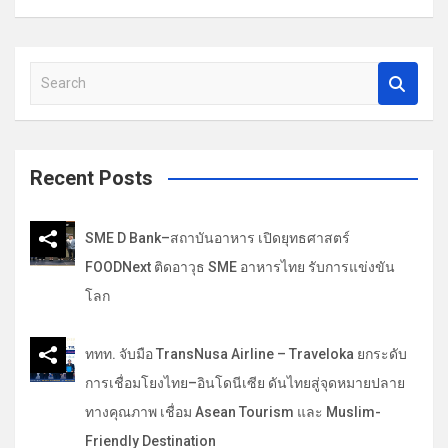
รื่
อ
S
ง
e
a
r
c
Recent Posts
h
SME D Bank–สถาบันอาหาร เปิดยุทธศาสตร์
FOODNext ติดอาวุธ SME อาหารไทย รับการแข่งขัน
โลก
ททท. จับมือ TransNusa Airline – Traveloka ยกระดับ
การเชื่อมโยงไทย–อินโดนีเซีย ดันไทยสู่จุดหมายปลาย
ทางคุณภาพ เชื่อม Asean Tourism และ Muslim-
Friendly Destination