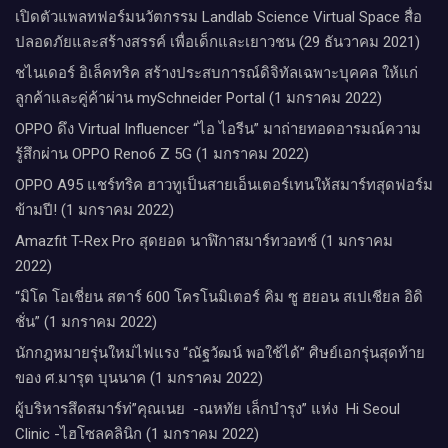
เปิดตัวแพลทฟอร์มนวัตกรรม Landlab Science Virtual Space สื่อ
ปลอดภัยและสร้างสรรค์ เพื่อเด็กและเยาวชน (29 ธันวาคม 2021)
ชไนเดอร์ อิเล็คทริค สร้างประสบการณ์ดิจิทัลเฉพาะบุคคล ให้แก่
ลูกค้าและคู่ค้าผ่าน mySchneider Portal (1 มกราคม 2022)
OPPO ดึง Virtual Influencer “ไอ ไอรีน” มาถ่ายทอดอารมณ์ความ
รู้สึกผ่าน OPPO Reno6 Z 5G (1 มกราคม 2022)
OPPO A95 แชร์ทริค ฮาวทูเป็นสายเอ็นเตอร์เทนให้สมาร์ทสุดฟอร์ม
ข้ามปี! (1 มกราคม 2022)
Amazfit T-Rex Pro สุดยอด นาฬิกาสมาร์ทวอทช์ (1 มกราคม
2022)
“มิโด โอเชี่ยน สตาร์ 600 โครโนมิเตอร์ คิม ซู ฮยอน สเปเชียล อิดิ
ชั่น” (1 มกราคม 2022)
นักกฎหมายรุ่นใหม่ไฟแรง “ณัฐวัฒน์ พอใช้ได้” ศิษย์เอกรุ่นสุดท้าย
ของ ศ.มารุต บุนนาค (1 มกราคม 2022)
ผู้บริหารสึดสมาร์ท่”คุณเนย -ณหทัย เล็กบำรุง” แห่ง Hi Seoul
Clinic -ไฮโซลคลินิก (1 มกราคม 2022)