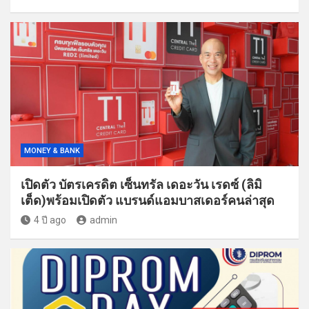
MONEY & BANK
เปิดตัว บัตรเครดิต เซ็นทรัล เดอะวัน เรดซ์ (ลิมิ
เต็ด)พร้อมเปิดตัว แบรนด์แอมบาสเดอร์คนล่าสุด
4 ปี ago
admin