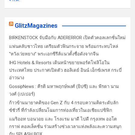
GlitzMagazines
BIRKENSTOCK จับมือกับ ADERERROR เปิดตัวคอลเลกชั่นใหม่
แฟนคลับชาวไทย เตรียมตัวฟินกระจาย พร้อมกระทบไหล่
“หวังเว่ยหยาง” พระเอกซีรีส์แนวตั้งชื่อดังจากจีน
IHG Hotels & Resorts เดินหน้าขยายพอร์ตโฟลิโอใน
ประเทศไทย ประกาศเปิดตัว ฮอลิเดย์ อินน์ เอ็กซ์เพรส กระบี่
อ่าวนาง
GossipNews : คีรติ มหาพฤกษ์พงศ์ (ยิปซี) และ พีรดา นาม
วงศ์ (เปเปอร์)
ก้าวข้ามมายาคติของ Gen Z กับ 4 กรอบความคิดระดับลัก
ซ์ชัวรี่ ที่กำลังเปลี่ยนโฉมการท่องเที่ยวในเอเชียแปซิฟิก
แมริออท บอนวอย และ โรงแรม มาดี ไปดี กรุงเทพ ออโต
กราฟ คอลเล็คชั่น ร่วมสร้างช่วงเวลาแห่งพลังและความสนุก
กับ SPLASH BOX