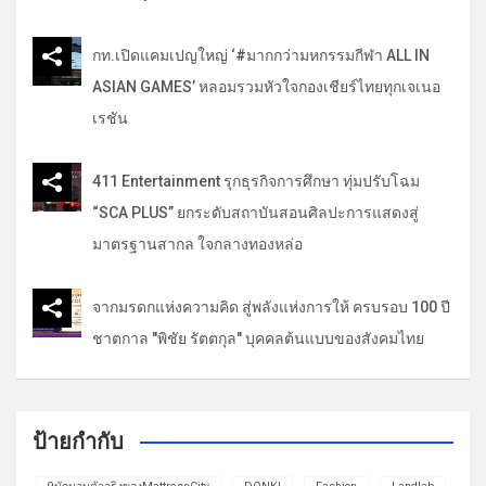
กท.เปิดแคมเปญใหญ่ ‘#มากกว่ามหกรรมกีฬา ALL IN
ASIAN GAMES’ หลอมรวมหัวใจกองเชียร์ไทยทุกเจเนอ
เรชัน
411 Entertainment รุกธุรกิจการศึกษา ทุ่มปรับโฉม
“SCA PLUS” ยกระดับสถาบันสอนศิลปะการแสดงสู่
มาตรฐานสากล ใจกลางทองหล่อ
จากมรดกแห่งความคิด สู่พลังแห่งการให้ ครบรอบ 100 ปี
ชาตกาล "พิชัย รัตตกุล" บุคคลต้นแบบของสังคมไทย
ป้ายกำกับ