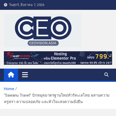
S
วันศุกร์, สิงหาคม 7, 2026
k
i
p
t
o
c
o
CEO VISION.ASIA
Business & Lifestyle
n
t
e
n
t
Home
“Sawanu Travel” ปักหมุดมาตรฐานใหม่ทัวร์ทะเลไทย ผสานความ
หรูหรา ความปลอดภัย และหัวใจแห่งความยั่งยืน