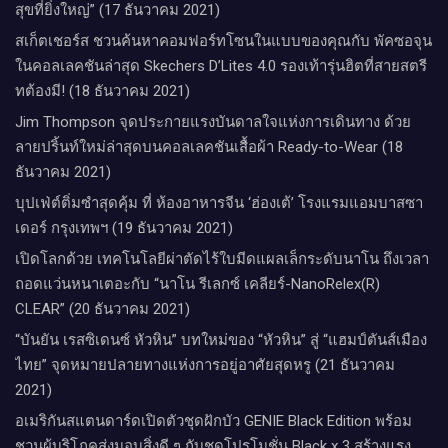
สุขที่ยิ่งใหญ่” (17 ธันวาคม 2021)
สเก็ตเชอร์ส ชวนค้นหาคอมฟอร์ทโซนในแบบของคุณกับ พัคซอจุน
ในคอลเลคชันล่าสุด Skechers D’Lites 4.0 รองเท้ารุ่นฮิตที่สายสตรี
ทต้องมี! (18 ธันวาคม 2021)
Jim Thompson จุดประกายแรงบันดาลใจแห่งการเดินทาง ด้วย
ลายปริ้นท์ใหม่ล่าสุดบนคอลเลคชันเสื้อผ้า Ready-to-Wear (18
ธันวาคม 2021)
บุปเฟ่ต์ติ่มซำสุดคุ้ม ที่ ห้อง​อาหารจีน​ ‘ฮ่องเต้’ โรงแรม​แอม​บาส​ซา​
เดอร์​ กรุงเทพฯ​ (19 ธันวาคม 2021)
เปิดโลกด้วย เทคโนโลยีผ่าตัดไร้ใบมีดแผลเล็กระดับนาโน ถึงเวลา
ถอดแว่นหนาเตอะกับ “นาโน รีเลกซ์ เคลียร์-NanoRelex(R)
CLEAR” (20 ธันวาคม 2021)
“บันยัน เรสซิเดนซ์ หัวหิน” บทใหม่ของ “หัวหิน” สู่ “แฮมป์ตันส์เมือง
ไทย” จุดหมายปลายทางแห่งการอยู่อาศัยสุดหรู (21 ธันวาคม
2021)
อเมริกันสแตนดาร์ดเปิดตัวชุดฝักบัว GENIE Black Edition พร้อม
ชวนผู้บริโภคส่งมอบสิ่งดี ๆ กับชุดโปรโมชั่น Black x 3 สร้างแรง