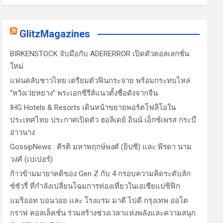
GlitzMagazines
BIRKENSTOCK จับมือกับ ADERERROR เปิดตัวคอลเลกชั่น
ใหม่
แฟนคลับชาวไทย เตรียมตัวฟินกระจาย พร้อมกระทบไหล่
“หวังเว่ยหยาง” พระเอกซีรีส์แนวตั้งชื่อดังจากจีน
IHG Hotels & Resorts เดินหน้าขยายพอร์ตโฟลิโอใน
ประเทศไทย ประกาศเปิดตัว ฮอลิเดย์ อินน์ เอ็กซ์เพรส กระบี่
อ่าวนาง
GossipNews : คีรติ มหาพฤกษ์พงศ์ (ยิปซี) และ พีรดา นาม
วงศ์ (เปเปอร์)
ก้าวข้ามมายาคติของ Gen Z กับ 4 กรอบความคิดระดับลัก
ซ์ชัวรี่ ที่กำลังเปลี่ยนโฉมการท่องเที่ยวในเอเชียแปซิฟิก
แมริออท บอนวอย และ โรงแรม มาดี ไปดี กรุงเทพ ออโต
กราฟ คอลเล็คชั่น ร่วมสร้างช่วงเวลาแห่งพลังและความสนุก