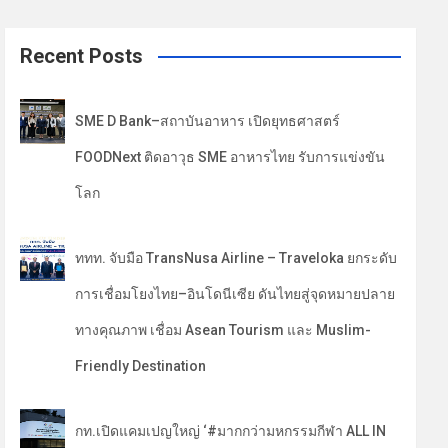
a
r
c
Recent Posts
h
SME D Bank–สถาบันอาหาร เปิดยุทธศาสตร์
FOODNext ติดอาวุธ SME อาหารไทย รับการแข่งขัน
โลก
ททท. จับมือ TransNusa Airline – Traveloka ยกระดับ
การเชื่อมโยงไทย–อินโดนีเซีย ดันไทยสู่จุดหมายปลาย
ทางคุณภาพ เชื่อม Asean Tourism และ Muslim-
Friendly Destination
กท.เปิดแคมเปญใหญ่ ‘#มากกว่ามหกรรมกีฬา ALL IN