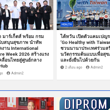
HEALTH
 มาร์เก็ตส์ พร้อม กรม
ไต้หวัน เปิดตัวแคมเปญ
ับสนุนสุขภาพ นำทัพ
‘Go Healthy with Taiwa
ิดงาน International
ชวนนานาประเทศร่วมสร
re Week 2026 สร้างแรง
นวัตกรรมต้นแบบเพื่อสุขภ
ลื่อนไทยสู่ศูนย์กลาง
และยั่งยืนไปด้วยกัน
 Hub
2 เดือน ago
Admin2
go
Admin2