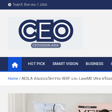
S
วันศุกร์, สิงหาคม 7, 2026
k
i
p
t
o
c
o
CEO VISION.ASIA
Business & Lifestyle
n
t
HOT PICK
SMART VISION
BUSINESS
e
n
t
Home
AESLA ส่งมอบนวัตกรรม XERF และ LaseMD Ultra พร้อมมอ