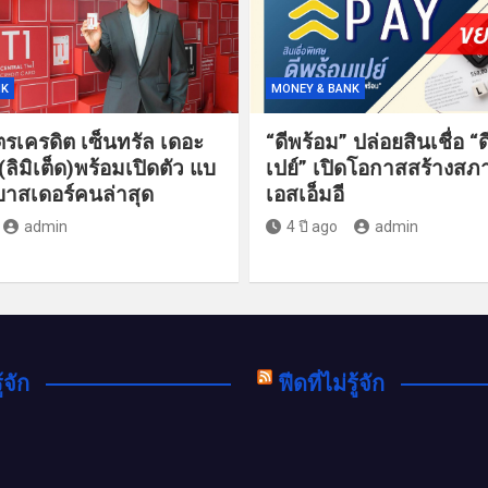
NK
MONEY & BANK
ัตรเครดิต เซ็นทรัล เดอะ
“ดีพร้อม” ปล่อยสินเชื่อ “
 (ลิมิเต็ด)พร้อมเปิดตัว แบ
เปย์” เปิดโอกาสสร้างสภ
าสเดอร์คนล่าสุด
เอสเอ็มอี
admin
4 ปี ago
admin
ู้จัก
ฟีดที่ไม่รู้จัก