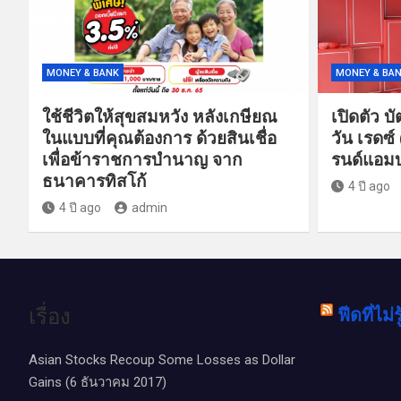
MONEY & BANK
MONEY & BA
ใช้ชีวิตให้สุขสมหวัง หลังเกษียณ
เปิดตัว บ
ในแบบที่คุณต้องการ ด้วยสินเชื่อ
วัน เรดซ์
เพื่อข้าราชการบำนาญ จาก
รนด์แอมบ
ธนาคารทิสโก้
4 ปี ago
4 ปี ago
admin
เรื่อง
ฟีดที่ไม่ร
Asian Stocks Recoup Some Losses as Dollar
Gains (6 ธันวาคม 2017)