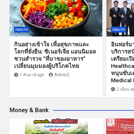
HEALTH
HEALTH
กินอย่างเข้าใจ เพื่อสุขภาพและ
อินฟอร์มา
โลกที่ยั่งยืน: ซิเนอร์เจีย แอนนิมอล
บริการสน
ชวนสำรวจ “ที่มาของอาหาร”
เตรียมเป
เปลี่ยนมุมมองผู้บริโภคไทย
Healthca
หนุนขับเค
1 สัปดาห์ ago
Admin2
Medical
2 เดือน a
Money & Bank