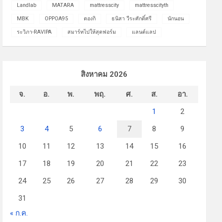
Landlab
MATARA
mattresscity
mattresscityth
MBK
OPPOA95
ดองกิ
ธนิสา วีระศักดิ์ศรี
นักนอน
ระวิภา-RAVIPA
สมาร์ทไปให้สุดฟอร์ม
แลนด์แลป
สิงหาคม 2026
จ.
อ.
พ.
พฤ.
ศ.
ส.
อา.
1
2
3
4
5
6
7
8
9
10
11
12
13
14
15
16
17
18
19
20
21
22
23
24
25
26
27
28
29
30
31
« ก.ค.