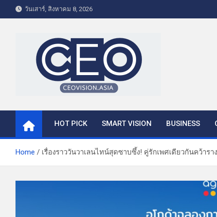
S
วันเสาร์, สิงหาคม 8, 2026
k
i
p
t
o
c
o
CEO VISION.ASIA
Business & Lifestyle
n
t
HOT PICK
SMART VISION
BUSINESS
e
n
t
Home
เรื่องราววันวาเลนไทน์สุดซาบซึ้ง! คู่รักเพศเดียวกันคว้า