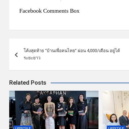
Facebook Comments Box
แ
โค้งสุดท้าย “บ้านเพื่อคนไทย” ผ่อน 4,000/เดือน อยู่ได้
น
ระยะยาว
ะ
แ
Related Posts
น
ว
เ
รื่
LIFESTYLE
LIFESTYLE