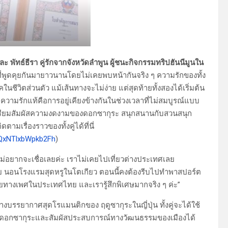
 และ พัทธ์ธีรา คู่รักจากจังหวัดลำพูน ผู้ชนะกิจกรรมทริปฮันนีมูนใน
พูดคุยกันมายาวนานโดยไม่เคยพบหน้ากันจริง ๆ ความรักของทั้ง
ีวิตส่วนตัว แม้เส้นทางจะไม่ง่าย แต่สุดท้ายทั้งสองได้เริ่มต้น
่าความรักแท้คือการอยู่เคียงข้างกันในช่วงเวลาที่ไม่สมบูรณ์แบบ
คู่เตรียมสัมผัสความงดงามของดอกซากุระ สนุกสนานกับสวนสนุก
ามเรื่องราวของทั้งคู่ได้ที่นี่
DQxNTlxbWpkb2Fh
)
ไม่อยากจะเชื่อเลยค่ะ เราไม่เคยไปเที่ยวต่างประเทศเลย
ินไทย นอนโรงแรมสุดหรูในโตเกียว ตอนนี้คงต้องรีบไปทำพาสปอร์ต
หลายทางเพศในประเทศไทย และเรารู้สึกพิเศษมากจริง ๆ ค่ะ”
างบรรยากาศสุดโรแมนติกของ ฤดูซากุระในญี่ปุ่น ทั้งคู่จะได้ใช้
มของดอกซากุระและสัมผัสประสบการณ์ทางวัฒนธรรมของเมืองได้