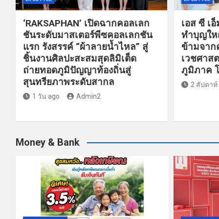
อ
‘RAKSAPHAN’ เปิดฉากคอลเลก
เอส ซี เอ
ง
ชันระดับมาสเตอร์พีซคอลเลกชัน
ทำบุญใหญ
แรก รังสรรค์ “ผ้าลายน้ำไหล” สู่
ข้ามจากค
ชิ้นงานศิลปะสะสมสุดลิมิเต็ด
เวชศาสตร
ถ่ายทอดภูมิปัญญาท้องถิ่นสู่
ภูมิภาค 
สุนทรียภาพระดับสากล
2 สัปดาห์
1 วัน ago
Admin2
Money & Bank