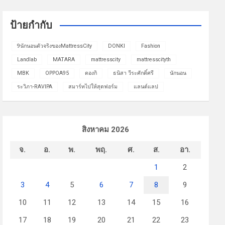
ป้ายกำกับ
9นักนอนตัวจริงของMattressCity
DONKI
Fashion
Landlab
MATARA
mattresscity
mattresscityth
MBK
OPPOA95
ดองกิ
ธนิสา วีระศักดิ์ศรี
นักนอน
ระวิภา-RAVIPA
สมาร์ทไปให้สุดฟอร์ม
แลนด์แลป
สิงหาคม 2026
จ.
อ.
พ.
พฤ.
ศ.
ส.
อา.
1
2
3
4
5
6
7
8
9
10
11
12
13
14
15
16
17
18
19
20
21
22
23