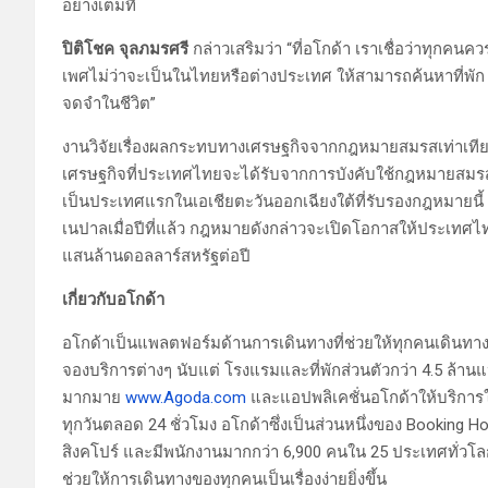
อย่างเต็มที่
ปิติโชค จุลภมรศรี
กล่าวเสริมว่า “ที่อโกด้า เราเชื่อว่าทุกคน
เพศไม่ว่าจะเป็นในไทยหรือต่างประเทศ ให้สามารถค้นหาที่พัก ตั๋
จดจำในชีวิต”
งานวิจัยเรื่องผลกระทบทางเศรษฐกิจจากกฎหมายสมรสเท่าเทีย
เศรษฐกิจที่ประเทศไทยจะได้รับจากการบังคับใช้กฎหมายสมรส
เป็นประเทศแรกในเอเชียตะวันออกเฉียงใต้ที่รับรองกฎหมายนี้
เนปาลเมื่อปีที่แล้ว กฎหมายดังกล่าวจะเปิดโอกาสให้ประเทศไทยดึ
แสนล้านดอลลาร์สหรัฐต่อปี
เกี่ยวกับอโกด้า
อโกด้าเป็นแพลตฟอร์มด้านการเดินทางที่ช่วยให้ทุกคนเดินทางท
จองบริการต่างๆ นับแต่ โรงแรมและที่พักส่วนตัวกว่า 4.5 ล้านแห่ง
มากมาย
www.Agoda.com
และแอปพลิเคชั่นอโกด้าให้บริการใ
ทุกวันตลอด 24 ชั่วโมง อโกด้าซึ่งเป็นส่วนหนึ่งของ Booking 
สิงคโปร์ และมีพนักงานมากกว่า 6,900 คนใน 25 ประเทศทั่วโลก
ช่วยให้การเดินทางของทุกคนเป็นเรื่องง่ายยิ่งขึ้น