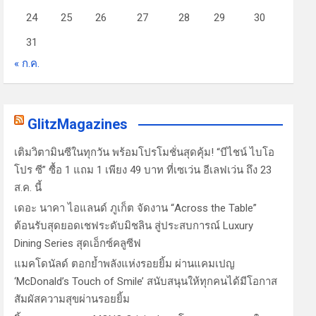
24
25
26
27
28
29
30
31
« ก.ค.
GlitzMagazines
เติมวิตามินซีในทุกวัน พร้อมโปรโมชั่นสุดคุ้ม! “บีไชน์ ไบโอ
โปร ซี” ซื้อ 1 แถม 1 เพียง 49 บาท ที่เซเว่น อีเลฟเว่น ถึง 23
ส.ค. นี้
เดอะ นาคา ไอแลนด์ ภูเก็ต จัดงาน “Across the Table”
ต้อนรับสุดยอดเชฟระดับมิชลิน สู่ประสบการณ์ Luxury
Dining Series สุดเอ็กซ์คลูซีฟ
แมคโดนัลด์ ตอกย้ำพลังแห่งรอยยิ้ม ผ่านแคมเปญ
‘McDonald’s Touch of Smile’ สนับสนุนให้ทุกคนได้มีโอกาส
สัมผัสความสุขผ่านรอยยิ้ม