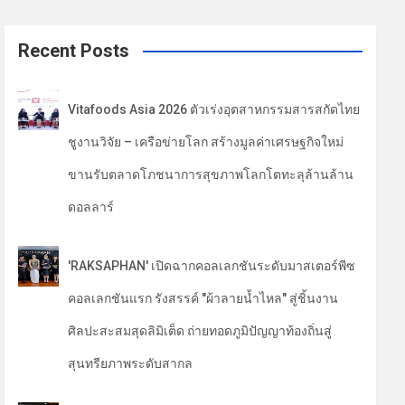
a
r
c
Recent Posts
h
Vitafoods Asia 2026 ตัวเร่งอุตสาหกรรมสารสกัดไทย
ชูงานวิจัย – เครือข่ายโลก สร้างมูลค่าเศรษฐกิจใหม่
ขานรับตลาดโภชนาการสุขภาพโลกโตทะลุล้านล้าน
ดอลลาร์
'RAKSAPHAN' เปิดฉากคอลเลกชันระดับมาสเตอร์พีซ
คอลเลกชันแรก รังสรรค์ "ผ้าลายน้ำไหล" สู่ชิ้นงาน
ศิลปะสะสมสุดลิมิเต็ด ถ่ายทอดภูมิปัญญาท้องถิ่นสู่
สุนทรียภาพระดับสากล