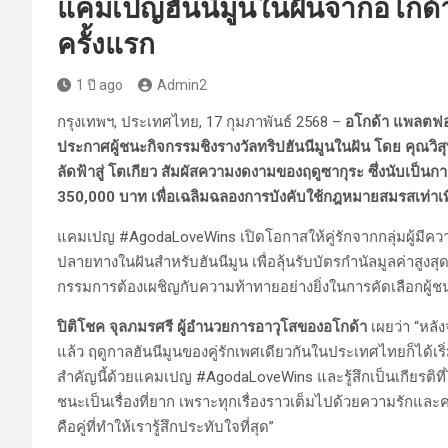
แคมเปญฮันนีมูนในฝันจากอโกด้า 
ครั้งแรก
1 ปี ago
Admin2
กรุงเทพฯ, ประเทศไทย, 17 กุมภาพันธ์ 2568 –
อโกด้า แพลตฟอร
ประกาศผู้ชนะกิจกรรมชิงรางวัลทริปฮันนีมูนในฝัน โดย คุณวิสุทธิ
ลัดฟ้าสู่ โตเกียว สัมผัสความงดงามของฤดูซากุระ ซึ่งนับเป็นก
350,000 บาท เพื่อเฉลิมฉลองการบังคับใช้กฎหมายสมรสเท่า
แคมเปญ #AgodaLoveWins เปิดโอกาสให้คู่รักจากกลุ่มผู้มี
ปลายทางในฝันสำหรับฮันนีมูน เพื่อลุ้นรับบัตรกำนัลมูลค่าสูงส
กรรมการต้องเผชิญกับความท้าทายอย่างยิ่งในการคัดเลือกผู้ช
ปิติโชค จุลภมรศรี ผู้อำนวยการอาวุโสของอโกด้า
เผยว่า “หลั
แล้ว ฤดูกาลฮันนีมูนของคู่รักเพศเดียวกันในประเทศไทยก็ได้เร
สำคัญนี้ด้วยแคมเปญ #AgodaLoveWins และรู้สึกเป็นเกียรติที่
ชนะเป็นเรื่องที่ยาก เพราะทุกเรื่องราวเต็มไปด้วยความรักและคว
คือคู่ที่ทำให้เรารู้สึกประทับใจที่สุด”