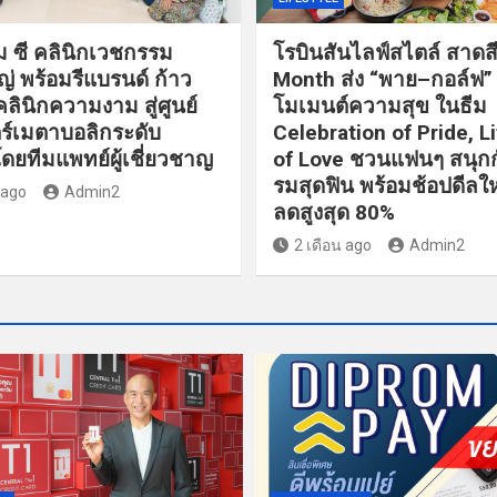
็ม ซี คลินิกเวชกรรม
โรบินสันไลฟ์สไตล์ สาดสี
่ พร้อมรีแบรนด์ ก้าว
Month ส่ง “พาย–กอล์ฟ” 
ลินิกความงาม สู่ศูนย์
โมเมนต์ความสุข ในธีม
์เมตาบอลิกระดับ
Celebration of Pride, L
โดยทีมแพทย์ผู้เชี่ยวชาญ
of Love ชวนแฟนๆ สนุกก
รมสุดฟิน พร้อมช้อปดีลใ
 ago
Admin2
ลดสูงสุด 80%
2 เดือน ago
Admin2