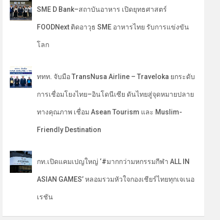
SME D Bank–สถาบันอาหาร เปิดยุทธศาสตร์
FOODNext ติดอาวุธ SME อาหารไทย รับการแข่งขัน
โลก
ททท. จับมือ TransNusa Airline – Traveloka ยกระดับ
การเชื่อมโยงไทย–อินโดนีเซีย ดันไทยสู่จุดหมายปลาย
ทางคุณภาพ เชื่อม Asean Tourism และ Muslim-
Friendly Destination
กท.เปิดแคมเปญใหญ่ ‘#มากกว่ามหกรรมกีฬา ALL IN
ASIAN GAMES’ หลอมรวมหัวใจกองเชียร์ไทยทุกเจเนอ
เรชัน