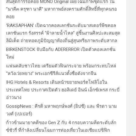
สิ้นสุดการรอคอย MONO Original เผยโฉมภาพชุดแรก ใน
“นาคี๓ ครุฑา นาคี” มหากาพย์สงครามศักดิ์สิทธิ์ที่ทุกคนรอ
คอย
‘RAKSAPHAN’ เปิดฉากคอลเลกชันระดับมาสเตอร์พีซคอล
เลกชันแรก รังสรรค์ “ผ้าลายน้ำไหล” สู่ชิ้นงานศิลปะสะสมสุด
ลิมิเต็ด ถ่ายทอดภูมิปัญญาท้องถิ่นสู่สุนทรียภาพระดับสากล
BIRKENSTOCK จับมือกับ ADERERROR เปิดตัวคอลเลกชั่น
ใหม่
แฟนคลับชาวไทย เตรียมตัวฟินกระจาย พร้อมกระทบไหล่
“หวังเว่ยหยาง” พระเอกซีรีส์แนวตั้งชื่อดังจากจีน
IHG Hotels & Resorts เดินหน้าขยายพอร์ตโฟลิโอใน
ประเทศไทย ประกาศเปิดตัว ฮอลิเดย์ อินน์ เอ็กซ์เพรส กระบี่
อ่าวนาง
GossipNews : คีรติ มหาพฤกษ์พงศ์ (ยิปซี) และ พีรดา นาม
วงศ์ (เปเปอร์)
ก้าวข้ามมายาคติของ Gen Z กับ 4 กรอบความคิดระดับลัก
ซ์ชัวรี่ ที่กำลังเปลี่ยนโฉมการท่องเที่ยวในเอเชียแปซิฟิก