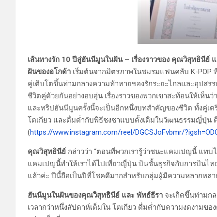
เส้นทางรัก 10 ปีสู่ฮันนีมูนในฝัน – เรื่องราวของ คุณวิสุทธินีย์
ฝันของอโกด้า
เริ่มต้นจากมิตรภาพในชมรมแฟนคลับ K-POP ที่
คู่เติบโตขึ้นท่ามกลางความท้าทายของรักระยะไกลและอุปสรรคในช
ชีวิตคู่ด้วยกันอย่างอบอุ่น เรื่องราวของพวกเขาสะท้อนให้เห็นว
และทริปฮันนีมูนครั้งนี้จะเป็นอีกหนึ่งบทสำคัญของชีวิต ทั้ง
โตเกียว และดื่มด่ำกับพิธีชงชาแบบดั้งเดิมในวัฒนธรรมญี่ปุ่น ติดต
(
https://www.instagram.com/reel/DGCSJoFvbmr/?igsh=O
คุณวิสุทธินีย์
กล่าวว่า “ตอนที่พวกเรารู้ว่าชนะแคมเปญนี้ แทบ
แคมเปญนี้ทำให้เราได้ไปเที่ยวญี่ปุ่น บินชั้นธุรกิจกับการบ
แล้วค่ะ ปีนี้ถือเป็นปีที่โชคดีมากสำหรับกลุ่มผู้มีความหลาก
ฮันนีมูนในฝันของคุณวิสุทธินีย์ และ พัทธ์ธีรา
จะเกิดขึ้นท่ามกล
เวลากว่าหนึ่งสัปดาห์เต็มใน โตเกียว ดื่มด่ำกับความงดงา