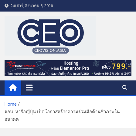
S
วันเสาร์, สิงหาคม 8, 2026
k
i
p
t
o
c
o
CEO VISION.ASIA
Business & Lifestyle
n
t
e
n
t
Home
สอน. หารือญี่ปุ่น เปิดโอกาสสร้างความร่วมมือด้านชีวภาพใน
อนาคต