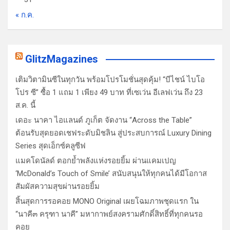
« ก.ค.
GlitzMagazines
เติมวิตามินซีในทุกวัน พร้อมโปรโมชั่นสุดคุ้ม! “บีไชน์ ไบโอ
โปร ซี” ซื้อ 1 แถม 1 เพียง 49 บาท ที่เซเว่น อีเลฟเว่น ถึง 23
ส.ค. นี้
เดอะ นาคา ไอแลนด์ ภูเก็ต จัดงาน “Across the Table”
ต้อนรับสุดยอดเชฟระดับมิชลิน สู่ประสบการณ์ Luxury Dining
Series สุดเอ็กซ์คลูซีฟ
แมคโดนัลด์ ตอกย้ำพลังแห่งรอยยิ้ม ผ่านแคมเปญ
‘McDonald’s Touch of Smile’ สนับสนุนให้ทุกคนได้มีโอกาส
สัมผัสความสุขผ่านรอยยิ้ม
สิ้นสุดการรอคอย MONO Original เผยโฉมภาพชุดแรก ใน
“นาคี๓ ครุฑา นาคี” มหากาพย์สงครามศักดิ์สิทธิ์ที่ทุกคนรอ
คอย