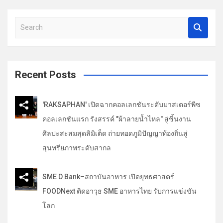
อ
S
ง
e
a
r
c
Recent Posts
h
'RAKSAPHAN' เปิดฉากคอลเลกชันระดับมาสเตอร์พีซ
คอลเลกชันแรก รังสรรค์ "ผ้าลายน้ำไหล" สู่ชิ้นงาน
ศิลปะสะสมสุดลิมิเต็ด ถ่ายทอดภูมิปัญญาท้องถิ่นสู่
สุนทรียภาพระดับสากล
SME D Bank–สถาบันอาหาร เปิดยุทธศาสตร์
FOODNext ติดอาวุธ SME อาหารไทย รับการแข่งขัน
โลก