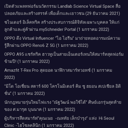
เปิดตัวแพลทฟอร์มนวัตกรรม Landlab Science Virtual Space สื่อ
ปลอดภัยและสร้างสรรค์ เพื่อเด็กและเยาวชน (29 ธันวาคม 2021)
ชไนเดอร์ อิเล็คทริค สร้างประสบการณ์ดิจิทัลเฉพาะบุคคล ให้แก่
ลูกค้าและคู่ค้าผ่าน mySchneider Portal (1 มกราคม 2022)
OPPO ดึง Virtual Influencer “ไอ ไอรีน” มาถ่ายทอดอารมณ์ความ
รู้สึกผ่าน OPPO Reno6 Z 5G (1 มกราคม 2022)
OPPO A95 แชร์ทริค ฮาวทูเป็นสายเอ็นเตอร์เทนให้สมาร์ทสุดฟอร์ม
ข้ามปี! (1 มกราคม 2022)
Amazfit T-Rex Pro สุดยอด นาฬิกาสมาร์ทวอทช์ (1 มกราคม
2022)
“มิโด โอเชี่ยน สตาร์ 600 โครโนมิเตอร์ คิม ซู ฮยอน สเปเชียล อิดิ
ชั่น” (1 มกราคม 2022)
นักกฎหมายรุ่นใหม่ไฟแรง “ณัฐวัฒน์ พอใช้ได้” ศิษย์เอกรุ่นสุดท้าย
ของ ศ.มารุต บุนนาค (1 มกราคม 2022)
ผู้บริหารสึดสมาร์ท่”คุณเนย -ณหทัย เล็กบำรุง” แห่ง Hi Seoul
Clinic -ไฮโซลคลินิก (1 มกราคม 2022)