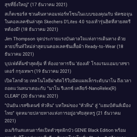
สุขที่ยิ่งใหญ่” (17 ธันวาคม 2021)
สเก็ตเชอร์ส ชวนค้นหาคอมฟอร์ทโซนในแบบของคุณกับ พัคซอจุน
ในคอลเลคชันล่าสุด Skechers D’Lites 4.0 รองเท้ารุ่นฮิตที่สายสตรี
ทต้องมี! (18 ธันวาคม 2021)
Jim Thompson จุดประกายแรงบันดาลใจแห่งการเดินทาง ด้วย
ลายปริ้นท์ใหม่ล่าสุดบนคอลเลคชันเสื้อผ้า Ready-to-Wear (18
ธันวาคม 2021)
บุปเฟ่ต์ติ่มซำสุดคุ้ม ที่ ห้อง​อาหารจีน​ ‘ฮ่องเต้’ โรงแรม​แอม​บาส​ซา​
เดอร์​ กรุงเทพฯ​ (19 ธันวาคม 2021)
เปิดโลกด้วย เทคโนโลยีผ่าตัดไร้ใบมีดแผลเล็กระดับนาโน ถึงเวลา
ถอดแว่นหนาเตอะกับ “นาโน รีเลกซ์ เคลียร์-NanoRelex(R)
CLEAR” (20 ธันวาคม 2021)
“บันยัน เรสซิเดนซ์ หัวหิน” บทใหม่ของ “หัวหิน” สู่ “แฮมป์ตันส์เมือง
ไทย” จุดหมายปลายทางแห่งการอยู่อาศัยสุดหรู (21 ธันวาคม
2021)
อเมริกันสแตนดาร์ดเปิดตัวชุดฝักบัว GENIE Black Edition พร้อม