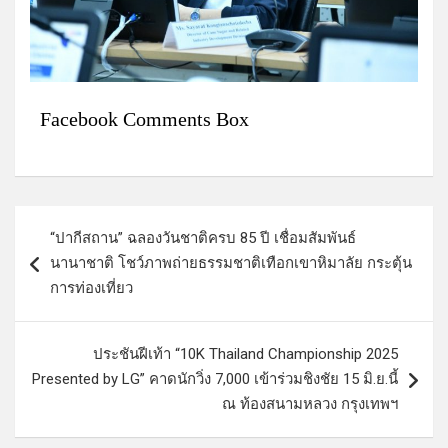
Facebook Comments Box
แ
“ปากีสถาน” ฉลองวันชาติครบ 85 ปี เชื่อมสัมพันธ์
น
นานาชาติ โชว์ภาพถ่ายธรรมชาติเทือกเขาหิมาลัย กระตุ้น
ะ
การท่องเที่ยว
แ
น
ประชันฝีเท้า “10K Thailand Championship 2025
ว
Presented by LG” คาดนักวิ่ง 7,000 เข้าร่วมชิงชัย 15 มิ.ย.นี้
ณ ท้องสนามหลวง กรุงเทพฯ
เ
รื่