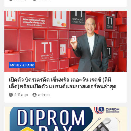
MONEY & BANK
เปิดตัว บัตรเครดิต เซ็นทรัล เดอะวัน เรดซ์ (ลิมิ
เต็ด)พร้อมเปิดตัว แบรนด์แอมบาสเดอร์คนล่าสุด
4 ปี ago
admin