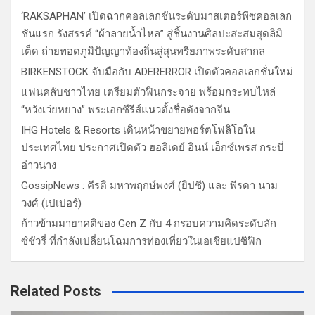
‘RAKSAPHAN’ เปิดฉากคอลเลกชันระดับมาสเตอร์พีซคอลเลก
ชันแรก รังสรรค์ “ผ้าลายน้ำไหล” สู่ชิ้นงานศิลปะสะสมสุดลิมิ
เต็ด ถ่ายทอดภูมิปัญญาท้องถิ่นสู่สุนทรียภาพระดับสากล
BIRKENSTOCK จับมือกับ ADERERROR เปิดตัวคอลเลกชั่นใหม่
แฟนคลับชาวไทย เตรียมตัวฟินกระจาย พร้อมกระทบไหล่
“หวังเว่ยหยาง” พระเอกซีรีส์แนวตั้งชื่อดังจากจีน
IHG Hotels & Resorts เดินหน้าขยายพอร์ตโฟลิโอใน
ประเทศไทย ประกาศเปิดตัว ฮอลิเดย์ อินน์ เอ็กซ์เพรส กระบี่
อ่าวนาง
GossipNews : คีรติ มหาพฤกษ์พงศ์ (ยิปซี) และ พีรดา นาม
วงศ์ (เปเปอร์)
ก้าวข้ามมายาคติของ Gen Z กับ 4 กรอบความคิดระดับลัก
ซ์ชัวรี่ ที่กำลังเปลี่ยนโฉมการท่องเที่ยวในเอเชียแปซิฟิก
Related Posts