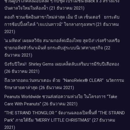
ชวนผู้บริโภคส่งมอบสิ่งดี ๆ กับชุดโปรโมชั่น Black x 3 สร้างแรง
บันดาลใจใหม่ในห้องน้ำ (21 ธันวาคม 2021)
ดองกิ ชวนเช็คอินสาขาใหม่ล่าสุด เอ็ม บี เค เซ็นเตอร์ ยกระดับ
การช้อปปิ้งสไตล์ “เจแปนทาวน์” ใจกลางกรุงเทพฯ (21 ธันวาคม
2021)
‘ม.มหิดล’ เผยผลวิจัย สนามกอล์ฟเมืองไทย สุดปัง! เร่งสร้างเครือ
ข่ายกอล์ฟทัวร์นาเม้นท์ ยกระดับสู่ระบบนิเวศทางธุรกิจ (22
ธันวาคม 2021)
ปังรับปีใหม่​! ​ Shirley Gems เผยเคล็ดลับ​เสริมบารมีรับปีเสือทอง
(26 ธันวาคม 2021)
ถึงเวลาถอดแว่นหนาเตอะ ด้วย “NanoRelex® CLEAR” นวัตกรรม
รักษาสายตาล่าสุด (26 ธันวาคม 2021)
Peanuts Worldwide ชวนส่งต่อความห่วงใย​ ​ในโครงการ “Take
Care With Peanuts” (26 ธันวาคม 2021)
“THE STRAND THONGLOR ” จัดงานฉลองเปิดพื้นที่ “THE STRAND
Park” ภายใต้ธีม “MERRY LITTLE CHRISTMAS” (27 ธันวาคม
2021)