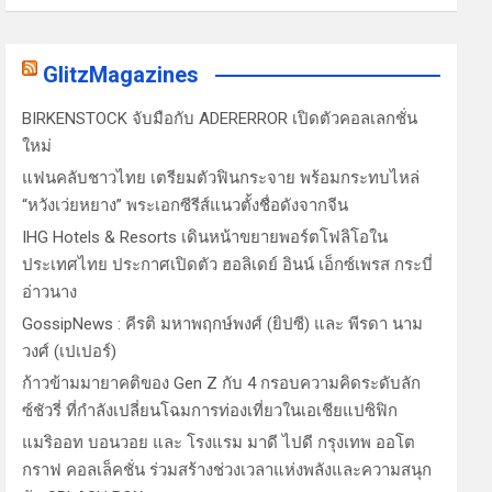
GlitzMagazines
BIRKENSTOCK จับมือกับ ADERERROR เปิดตัวคอลเลกชั่น
ใหม่
แฟนคลับชาวไทย เตรียมตัวฟินกระจาย พร้อมกระทบไหล่
“หวังเว่ยหยาง” พระเอกซีรีส์แนวตั้งชื่อดังจากจีน
IHG Hotels & Resorts เดินหน้าขยายพอร์ตโฟลิโอใน
ประเทศไทย ประกาศเปิดตัว ฮอลิเดย์ อินน์ เอ็กซ์เพรส กระบี่
อ่าวนาง
GossipNews : คีรติ มหาพฤกษ์พงศ์ (ยิปซี) และ พีรดา นาม
วงศ์ (เปเปอร์)
ก้าวข้ามมายาคติของ Gen Z กับ 4 กรอบความคิดระดับลัก
ซ์ชัวรี่ ที่กำลังเปลี่ยนโฉมการท่องเที่ยวในเอเชียแปซิฟิก
แมริออท บอนวอย และ โรงแรม มาดี ไปดี กรุงเทพ ออโต
กราฟ คอลเล็คชั่น ร่วมสร้างช่วงเวลาแห่งพลังและความสนุก