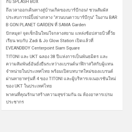
กับ SPLASH BOX
ถึงเวลาออกเดินทางสู่บ้านเกิดของบาร์บีกอน! ชวนสัมผัส
ประสบการณ์ปิ้งย่างกลาง “สวนบนดาวบาร์บีกุน” ในงาน BAR
B GON PLANET GARDEN ที่ SAMA Garden
ปักหมุด! จุดเช็กอินใหม่ใจกลางสยาม แหล่งช้อปสายบิวตี้วัย
เรียน พบกับ Zadi & Jo Glow Station เปิดแล้วที่
EVEANDBOY Centerpoint Siam Square
TITONI และ UKT ฉลอง 38 ปีแห่งการเป็นพันธมิตร และ
ความสัมพันธ์อันยั่งยืนระหว่างแบรนด์นาฬิกาสวิสกับผู้แทน
จำหน่ายในประเทศไทย พร้อมเปิดบทบาทใหม่ของแบรนด์
ผ่านทายาทรุ่นที่ 4 ของ TITONI และผู้บริหารเจเนอเรชันใหม่
ของ UKT ในประเทศไทย
พาคนที่คุณรักมาสร้างความสุขร่วมกัน ณ ห้องอาหารเปรม
ประชากร