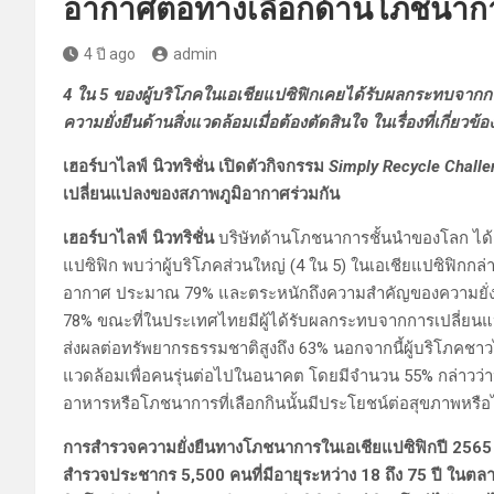
อากาศต่อทางเลือกด้านโภชนากา
4 ปี ago
admin
4
ใน
5
ของผู้บริโภคในเอเชียแปซิฟิกเคยได้รับผลกระทบจาก
ความยั่งยืนด้านสิ่งแวดล้อมเมื่อต้องตัดสินใจ
ในเรื่องที่เกี่ยว
เฮอร์บาไลฟ์ นิวทริชั่น เปิดตัวกิจกรรม
Simply Recycle Challe
เปลี่ยนแปลงของสภาพภูมิอากาศร่วมกัน
เฮอร์บาไลฟ์ นิวทริชั่น
บริษัทด้านโภชนาการชั้นนำของโลก ได
แปซิฟิก พบว่าผู้บริโภคส่วนใหญ่ (4 ใน 5) ในเอเชียแปซิฟิก
อากาศ ประมาณ 79% และตระหนักถึงความสำคัญของความยั่งยืนด้
78% ขณะที่ในประเทศไทยมีผู้ได้รับผลกระทบจากการเปลี่ย
ส่งผลต่อทรัพยากรธรรมชาติสูงถึง 63% นอกจากนี้ผู้บริโภคชาว
แวดล้อมเพื่อคนรุ่นต่อไปในอนาคต โดยมีจำนวน 55% กล่าวว่าปัจ
อาหารหรือโภชนาการที่เลือกกินนั้นมีประโยชน์ต่อสุขภาพหรือ
การสำรวจความยั่งยืนทางโภชนาการในเอเชียแปซิฟิกปี 2565 โ
สำรวจประชากร 5,500 คนที่มีอายุระหว่าง 18 ถึง 75 ปี ในตลาด