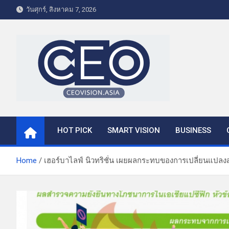
S
วันศุกร์, สิงหาคม 7, 2026
k
i
p
t
o
c
o
CEO VISION.ASIA
Business & Lifestyle
n
t
HOT PICK
SMART VISION
BUSINESS
e
n
t
Home
เฮอร์บาไลฟ์ นิวทริชั่น เผยผลกระทบของการเปลี่ยนแปล