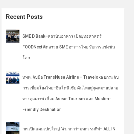
a
r
c
Recent Posts
h
SME D Bank–สถาบันอาหาร เปิดยุทธศาสตร์
FOODNext ติดอาวุธ SME อาหารไทย รับการแข่งขัน
โลก
ททท. จับมือ TransNusa Airline – Traveloka ยกระดับ
การเชื่อมโยงไทย–อินโดนีเซีย ดันไทยสู่จุดหมายปลาย
ทางคุณภาพ เชื่อม Asean Tourism และ Muslim-
Friendly Destination
กท.เปิดแคมเปญใหญ่ ‘#มากกว่ามหกรรมกีฬา ALL IN