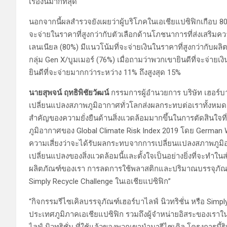
เรื่องนี้มากที่สุด
นอกจากนี้ผลสำรวจยังเผยว่าผู้บริโภคในเอเชียแปซิฟิกเกือบ 80
จะจ่ายในราคาที่สูงกว่ากับตัวเลือกด้านโภชนาการที่ส่งเสริมคว
เลนเนียล (80%) มีแนวโน้มที่จะจ่ายเงินในราคาที่สูงกว่ากับผลิต
กลุ่ม Gen X/บูมเมอร์ (76%) เมื่อถามว่าพวกเขายินดีที่จะจ่ายเ
ยินดีที่จะจ่ายมากกว่าระหว่าง 11% ถึงสูงสุด 15%
นายสุพจน์ ฤทธิพิชัยวัฒน์
กรรมการผู้อำนวยการ บริษัท เฮอร์บา
เปลี่ยนแปลงสภาพภูมิอากาศทั่วโลกส่งผลกระทบต่อเราทั้งหมด ซึ
สำคัญของความยั่งยืนด้านสิ่งแวดล้อมมากขึ้นในการตัดสินใจท
ภูมิอากาศของ Global Climate Risk Index 2019 โดย German W
ความเสี่ยงว่าจะได้รับผลกระทบจากการเปลี่ยนแปลงสภาพภูมิอา
เปลี่ยนแปลงของสิ่งแวดล้อมนี้และตั้งใจเป็นอย่างยิ่งที่จะทำ
ผลิตภัณฑ์ของเรา การลดการใช้พลาสติกและปริมาณบรรจุภัณฑ
Simply Recycle Challenge ในเอเชียแปซิฟิก”
“กิจกรรมรีไซเคิลบรรจุภัณฑ์เฮอร์บาไลฟ์ นิวทริชั่น หรือ Simpl
ประเทศภูมิภาคเอเชียแปซิฟิก รวมถึงผู้จำหน่ายอิสระของเรา
ไลฟ์ นิวทริชั่น ที่ใช้แล้วของพวกเขานำมารีไซเคิล โครงการนี้ร