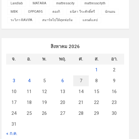
Landlab
MATARA
mattresscity
mattresscityth
MBK
OPPOA95
ดองกิ
ธนิสา วีระศักดิ์ศรี
นักนอน
ระวิภา-RAVIPA
สมาร์ทไปให้สุดฟอร์ม
แลนด์แลป
สิงหาคม 2026
จ.
อ.
พ.
พฤ.
ศ.
ส.
อา.
1
2
3
4
5
6
7
8
9
10
11
12
13
14
15
16
17
18
19
20
21
22
23
24
25
26
27
28
29
30
31
« ก.ค.