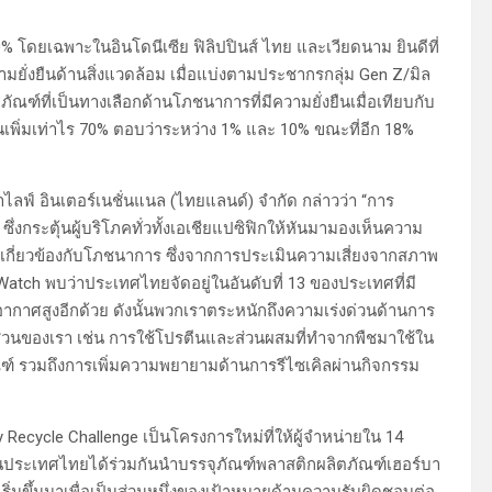
% โดยเฉพาะในอินโดนีเซีย ฟิลิปปินส์ ไทย และเวียดนาม ยินดีที่
ามยั่งยืนด้านสิ่งแวดล้อม เมื่อแบ่งตามประชากรกลุ่ม Gen Z/มิล
ภัณฑ์ที่เป็นทางเลือกด้านโภชนาการที่มีความยั่งยืนเมื่อเทียบกับ
งินเพิ่มเท่าไร 70% ตอบว่าระหว่าง 1% และ 10% ขณะที่อีก 18%
ไลฟ์ อินเตอร์เนชั่นแนล (ไทยแลนด์) จำกัด กล่าวว่า “การ
่งกระตุ้นผู้บริโภคทั่วทั้งเอเชียแปซิฟิกให้หันมามองเห็นความ
ี่เกี่ยวข้องกับโภชนาการ ซึ่งจากการประเมินความเสี่ยงจากสภาพ
atch พบว่าประเทศไทยจัดอยู่ในอันดับที่ 13 ของประเทศที่มี
กาศสูงอีกด้วย ดังนั้นพวกเราตระหนักถึงความเร่งด่วนด้านการ
ในส่วนของเรา เช่น การใช้โปรตีนและส่วนผสมที่ทำจากพืชมาใช้ใน
์ รวมถึงการเพิ่มความพยายามด้านการรีไซเคิลผ่านกิจกรรม
y Recycle Challenge เป็นโครงการใหม่ที่ให้ผู้จำหน่ายใน 14
ในประเทศไทยได้ร่วมกันนำบรรจุภัณฑ์พลาสติกผลิตภัณฑ์เฮอร์บา
ิเริ่มขึ้นมาเพื่อเป็นส่วนหนึ่งของเป้าหมายด้านความรับผิดชอบต่อ