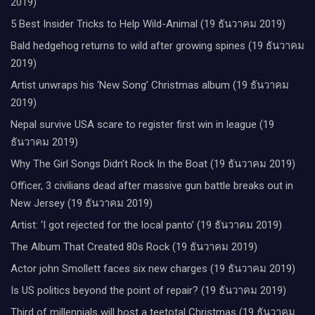
The Album That Created 80s Rock (19 ธันวาคม 2019)
Actor john Smollett faces six new charges (19 ธันวาคม 2019)
Is US politics beyond the point of repair? (19 ธันวาคม 2019)
Third of millennials will host a teetotal Christmas (19 ธันวาคม
2019)
Six people dead in New Jersey shooting (19 ธันวาคม 2019)
How To Travel in Style: Perfect Style Guide (19 ธันวาคม 2019)
Sporting Performance and Food: The Athlete’s Diet (22 ธันวาคม
2019)
Pedal Power – The Unstoppable Growth of Cycling (23 ธันวาคม
2019)
New Club Women’s Footballer of the Year 2020 nominees (23
ธันวาคม 2019)
Air pollution solutions can also save the climate (23 ธันวาคม
2019)
Teacher, 25, dies after ‘stalker sets her on fire’ (23 ธันวาคม