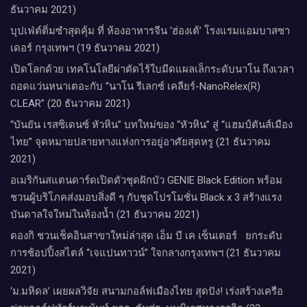
ดองกิ ชวนเช็คอินสาขาใหม่ล่าสุด เอ็ม บี เค เซ็นเตอร์ ยกระดับ
การช้อปปิ้งสไตล์ “เจแปนทาวน์” ใจกลางกรุงเทพฯ (21 ธันวาคม
2021)
‘ม.มหิดล’ เผยผลวิจัย สนามกอล์ฟเมืองไทย สุดปัง! เร่งสร้างเครือ
ข่ายกอล์ฟทัวร์นาเม้นท์ ยกระดับสู่ระบบนิเวศทางธุรกิจ (22
ธันวาคม 2021)
ปังรับปีใหม่​! ​ Shirley Gems เผยเคล็ดลับ​เสริมบารมีรับปีเสือทอง
(26 ธันวาคม 2021)
ถึงเวลาถอดแว่นหนาเตอะ ด้วย “NanoRelex® CLEAR” นวัตกรรม
รักษาสายตาล่าสุด (26 ธันวาคม 2021)
Peanuts Worldwide ชวนส่งต่อความห่วงใย​ ​ในโครงการ “Take
Care With Peanuts” (26 ธันวาคม 2021)
“THE STRAND THONGLOR ” จัดงานฉลองเปิดพื้นที่ “THE STRAND
Park” ภายใต้ธีม “MERRY LITTLE CHRISTMAS” (27 ธันวาคม
2021)
เปิดตัวแพลทฟอร์มนวัตกรรม Landlab Science Virtual Space สื่อ
ปลอดภัยและสร้างสรรค์ เพื่อเด็กและเยาวชน (29 ธันวาคม 2021)