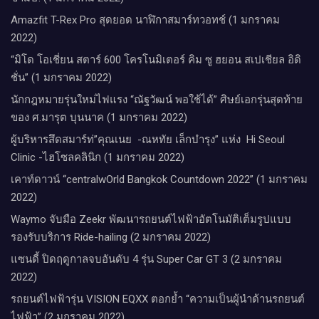
Amazfit T-Rex Pro สุดยอด นาฬิกาสมาร์ทวอทช์ (1 มกราคม
2022)
“มิโด โอเชี่ยน สตาร์ 600 โครโนมิเตอร์ คิม ซู ฮยอน สเปเชียล อิดิ
ชั่น” (1 มกราคม 2022)
นักกฎหมายรุ่นใหม่ไฟแรง “ณัฐวัฒน์ พอใช้ได้” ศิษย์เอกรุ่นสุดท้าย
ของ ศ.มารุต บุนนาค (1 มกราคม 2022)
ผู้บริหารสึดสมาร์ท่”คุณเนย -ณหทัย เล็กบำรุง” แห่ง Hi Seoul
Clinic -ไฮโซลคลินิก (1 มกราคม 2022)
เคาท์ดาวน์​ “centralwOrld Bangkok Countdown 2022” (1 มกราคม
2022)
Waymo จับมือ Zeekr พัฒนารถยนต์ไฟฟ้าอัตโนมัติเต็มรูปแบบ
รองรับบริการ Ride-hailing (2 มกราคม 2022)
แซนดี้ ปิดฤดูกาลจบอันดับ 4 รุ่น Super Car GT 3 (2 มกราคม
2022)
รถยนต์ไฟฟ้ารุ่น VISION EQXX ตอกย้ำ “ความเป็นผู้นำด้านรถยนต์
ไฟฟ้า” (2 มกราคม 2022)