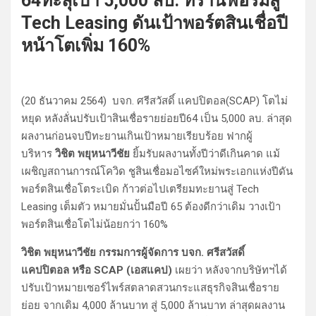
64ทะลุเป้า 5,000 ลบ. ทรานฟอร์มสู่
Tech Leasing ดันเป้าพอร์ตสินเชื่อปี
หน้าโตเพิ่ม 160%
(20 ธันวาคม 2564) บจก. ศรีสวัสดิ์ แคปปิตอล(SCAP) โตไม่
หยุด หลังลั่นปรับเป้าสินเชื่อรายย่อยปี64 เป็น 5,000 ลบ. ล่าสุด
ผลงานก่อนจบปีทะยานเกินเป้าหมายเรียบร้อย ฟากผู้
บริหาร
วิชิต พยุหนาวีชัย
ยิ้มรับผลงานทั้งปีว่าดีเกินคาด แม้
เผชิญสถานการณ์โควิด ชูสินเชื่อมอไซค์ใหม่พระเอกแห่งปีดัน
พอร์ตสินเชื่อโตระเบิด ก้าวต่อไปเตรียมทะยานสู่ Tech
Leasing เต็มตัว หมายมั่นปั้นมือปี 65 ต้องดีกว่าเดิม วางเป้า
พอร์ตสินเชื่อโตไม่น้อยกว่า 160%
วิชิต พยุหนาวีชัย กรรมการผู้จัดการ บจก
. ศรีสวัสดิ์
แคปปิตอล หรือ SCAP (เอสแคป)
เผยว่า หลังจากบริษัทฯได้
ปรับเป้าหมายเซอร์ไพร์สตลาดสวนกระแสธุรกิจสินเชื่อราย
ย่อย จากเดิม 4,000 ล้านบาท สู่ 5,000 ล้านบาท ล่าสุดผลงาน