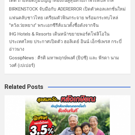
เต็ด ถ่ายทอดภูมิปัญญาท้องถิ่นสู่สุนทรียภาพระดับสากล
BIRKENSTOCK จับมือกับ ADERERROR เปิดตัวคอลเลกชั่นใหม่
แฟนคลับชาวไทย เตรียมตัวฟินกระจาย พร้อมกระทบไหล่
“หวังเว่ยหยาง” พระเอกซีรีส์แนวตั้งชื่อดังจากจีน
IHG Hotels & Resorts เดินหน้าขยายพอร์ตโฟลิโอใน
ประเทศไทย ประกาศเปิดตัว ฮอลิเดย์ อินน์ เอ็กซ์เพรส กระบี่
อ่าวนาง
GossipNews : คีรติ มหาพฤกษ์พงศ์ (ยิปซี) และ พีรดา นาม
วงศ์ (เปเปอร์)
Related Posts