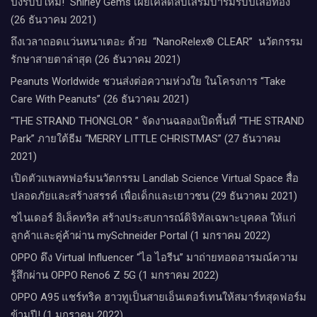
ปังรับปีใหม่​! ​ Shirley Gems เผยเคล็ดลับ​เสริมบารมีรับปีเสือทอง
(26 ธันวาคม 2021)
ถึงเวลาถอดแว่นหนาเตอะ ด้วย “NanoRelex® CLEAR” นวัตกรรม
รักษาสายตาล่าสุด (26 ธันวาคม 2021)
Peanuts Worldwide ชวนส่งต่อความห่วงใย​ ​ในโครงการ “Take
Care With Peanuts” (26 ธันวาคม 2021)
“THE STRAND THONGLOR ” จัดงานฉลองเปิดพื้นที่ “THE STRAND
Park” ภายใต้ธีม “MERRY LITTLE CHRISTMAS” (27 ธันวาคม
2021)
เปิดตัวแพลทฟอร์มนวัตกรรม Landlab Science Virtual Space สื่อ
ปลอดภัยและสร้างสรรค์ เพื่อเด็กและเยาวชน (29 ธันวาคม 2021)
ชไนเดอร์ อิเล็คทริค สร้างประสบการณ์ดิจิทัลเฉพาะบุคคล ให้แก่
ลูกค้าและคู่ค้าผ่าน mySchneider Portal (1 มกราคม 2022)
OPPO ดึง Virtual Influencer “ไอ ไอรีน” มาถ่ายทอดอารมณ์ความ
รู้สึกผ่าน OPPO Reno6 Z 5G (1 มกราคม 2022)
OPPO A95 แชร์ทริค ฮาวทูเป็นสายเอ็นเตอร์เทนให้สมาร์ทสุดฟอร์ม
ข้ามปี! (1 มกราคม 2022)