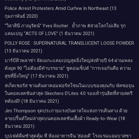
Police Arrest Protesters Amid Curfew In Northeast (13
กุมภาพันธ์ 2020)
“วิลาสินี ภาณุรัตน์” Yves Rocher​ ย้ำภาพ #สวยโลกไม่เสีย รุก
แคมเปญ “ACTS OF LOVE” (1 ธันวาคม 2021)
POLLY ROSE : SUPERNATURAL TRANSLUCENT LOOSE POWDER
(13 ธันวาคม 2021)
บาร์บีคิวพลาซ่า จัดเมกะแคมเปญสุดยิ่งใหญ่ส่งท้ายปี 64 ผ่านเพลง
ดังยุค 90 “ไม่ต้องมีคำบรรยาย” ชูคอนเซ็ปต์ “การเจอกันคือ ความ
สุขที่ยิ่งใหญ่” (17 ธันวาคม 2021)
สเก็ตเชอร์ส ชวนค้นหาคอมฟอร์ทโซนในแบบของคุณกับ พัคซอจุน
ในคอลเลคชันล่าสุด Skechers D’Lites 4.0 รองเท้ารุ่นฮิตที่สายสตรี
ทต้องมี! (18 ธันวาคม 2021)
Jim Thompson จุดประกายแรงบันดาลใจแห่งการเดินทาง ด้วย
ลายปริ้นท์ใหม่ล่าสุดบนคอลเลคชันเสื้อผ้า Ready-to-Wear (18
ธันวาคม 2021)
บุปเฟ่ต์ติ่มซำสุดคุ้ม ที่ ห้อง​อาหารจีน​ ‘ฮ่องเต้’ โรงแรม​แอม​บาส​ซา​