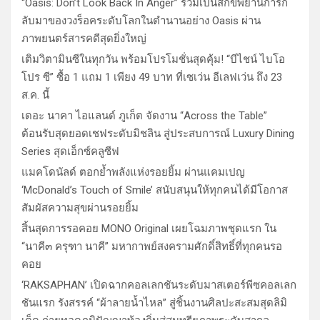
“Oasis: Don’t Look Back In Anger” ร่วมเป็นสักขีพยานการก
ลับมาของวงร็อคระดับโลกในตำนานอย่าง Oasis ผ่าน
ภาพยนตร์สารคดีสุดยิ่งใหญ่
เติมวิตามินซีในทุกวัน พร้อมโปรโมชั่นสุดคุ้ม! “บีไชน์ ไบโอ
โปร ซี” ซื้อ 1 แถม 1 เพียง 49 บาท ที่เซเว่น อีเลฟเว่น ถึง 23
ส.ค. นี้
เดอะ นาคา ไอแลนด์ ภูเก็ต จัดงาน “Across the Table”
ต้อนรับสุดยอดเชฟระดับมิชลิน สู่ประสบการณ์ Luxury Dining
Series สุดเอ็กซ์คลูซีฟ
แมคโดนัลด์ ตอกย้ำพลังแห่งรอยยิ้ม ผ่านแคมเปญ
‘McDonald’s Touch of Smile’ สนับสนุนให้ทุกคนได้มีโอกาส
สัมผัสความสุขผ่านรอยยิ้ม
สิ้นสุดการรอคอย MONO Original เผยโฉมภาพชุดแรก ใน
“นาคี๓ ครุฑา นาคี” มหากาพย์สงครามศักดิ์สิทธิ์ที่ทุกคนรอ
คอย
‘RAKSAPHAN’ เปิดฉากคอลเลกชันระดับมาสเตอร์พีซคอลเลก
ชันแรก รังสรรค์ “ผ้าลายน้ำไหล” สู่ชิ้นงานศิลปะสะสมสุดลิมิ