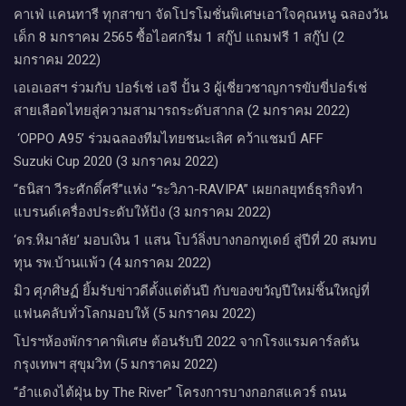
คาเฟ่ แคนทารี ทุกสาขา จัดโปรโมชั่นพิเศษเอาใจคุณหนู ฉลองวัน
เด็ก 8 มกราคม 2565 ซื้อไอศกรีม 1 สกู๊ป แถมฟรี 1 สกู๊ป (2
มกราคม 2022)
เอเอเอสฯ ร่วมกับ ปอร์เช่ เอจี ปั้น 3 ผู้เชี่ยวชาญการขับขี่ปอร์เช่
สายเลือดไทยสู่ความสามารถระดับสากล (2 มกราคม 2022)
‘OPPO A95’ ร่วมฉลองทีมไทยชนะเลิศ คว้าแชมป์ AFF
Suzuki Cup 2020 (3 มกราคม 2022)
“ธนิสา วีระศักดิ์ศรี”แห่ง “ระวิภา-RAVIPA” เผยกลยุทธ์ธุรกิจทำ
แบรนด์เครื่องประดับให้ปัง (3 มกราคม 2022)
‘ดร.หิมาลัย’ มอบเงิน 1 แสน โบว์ลิ่งบางกอกทูเดย์ สู่ปีที่ 20 สมทบ
ทุน รพ.บ้านแพ้ว (4 มกราคม 2022)
มิว ศุภศิษฏ์ ยิ้มรับข่าวดีตั้งแต่ต้นปี กับของขวัญปีใหม่ชิ้นใหญ่ที่
แฟนคลับทั่วโลกมอบให้ (5 มกราคม 2022)
โปรฯห้องพักราคาพิเศษ ต้อนรับปี 2022 จากโรงแรมคาร์ลตัน
กรุงเทพฯ สุขุมวิท (5 มกราคม 2022)
“อำแดงไต้ฝุ่น by The River” โครงการบางกอกสแควร์ ถนน