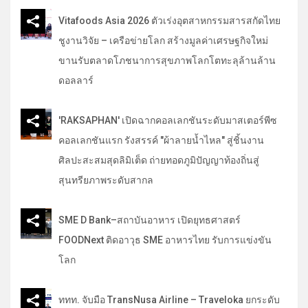
Vitafoods Asia 2026 ตัวเร่งอุตสาหกรรมสารสกัดไทย
ชูงานวิจัย – เครือข่ายโลก สร้างมูลค่าเศรษฐกิจใหม่
ขานรับตลาดโภชนาการสุขภาพโลกโตทะลุล้านล้าน
ดอลลาร์
'RAKSAPHAN' เปิดฉากคอลเลกชันระดับมาสเตอร์พีซ
คอลเลกชันแรก รังสรรค์ "ผ้าลายน้ำไหล" สู่ชิ้นงาน
ศิลปะสะสมสุดลิมิเต็ด ถ่ายทอดภูมิปัญญาท้องถิ่นสู่
สุนทรียภาพระดับสากล
SME D Bank–สถาบันอาหาร เปิดยุทธศาสตร์
FOODNext ติดอาวุธ SME อาหารไทย รับการแข่งขัน
โลก
ททท. จับมือ TransNusa Airline – Traveloka ยกระดับ