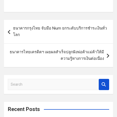
แ
ธนาคารกรุงไทย จับมือ Nium ยกระดับบริการชำระเงินทั่ว
น
โลก
ะ
แ
ธนาคารไทยเครดิตฯ เผยผลสำเร็จปลูกฝังพ่อค้าแม่ค้าให้มี
น
ความรู้ทางการเงินต่อเนื่อง
ว
เ
รื่
S
e
อ
a
ง
r
c
Recent Posts
h