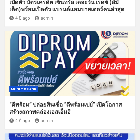
เปิดตัว บัตรเครดิต เซ็นทรัล เดอะวัน เรดซ์ (ลิมิ
เต็ด)พร้อมเปิดตัว แบรนด์แอมบาสเดอร์คนล่าสุด
4 ปี ago
admin
MONEY & BANK
“ดีพร้อม” ปล่อยสินเชื่อ “ดีพร้อมเปย์” เปิดโอกาส
สร้างสภาพคล่องเอสเอ็มอี
4 ปี ago
admin