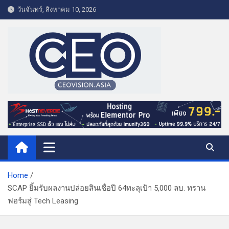
S
วันจันทร์, สิงหาคม 10, 2026
k
i
p
t
o
c
o
CEO VISION.ASIA
Business & Lifestyle
n
t
e
n
t
Home
SCAP ยิ้มรับผลงานปล่อยสินเชื่อปี 64ทะลุเป้า 5,000 ลบ. ทราน
ฟอร์มสู่ Tech Leasing