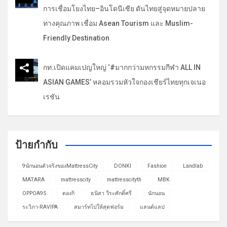
การเชื่อมโยงไทย–อินโดนีเซีย ดันไทยสู่จุดหมายปลาย
ทางคุณภาพ เชื่อม Asean Tourism และ Muslim-
Friendly Destination
กท.เปิดแคมเปญใหญ่ ‘#มากกว่ามหกรรมกีฬา ALL IN
ASIAN GAMES’ หลอมรวมหัวใจกองเชียร์ไทยทุกเจเนอ
เรชัน
ป้ายกำกับ
9นักนอนตัวจริงของMattressCity
DONKI
Fashion
Landlab
MATARA
mattresscity
mattresscityth
MBK
OPPOA95
ดองกิ
ธนิสา วีระศักดิ์ศรี
นักนอน
ระวิภา-RAVIPA
สมาร์ทไปให้สุดฟอร์ม
แลนด์แลป