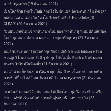
เดอร์​ กรุงเทพฯ​ (19 ธันวาคม 2021)
เปิดโลกด้วย เทคโนโลยีผ่าตัดไร้ใบมีดแผลเล็กระดับนาโน ถึงเวลา
ถอดแว่นหนาเตอะกับ “นาโน รีเลกซ์ เคลียร์-NanoRelex(R)
CLEAR” (20 ธันวาคม 2021)
“บันยัน เรสซิเดนซ์ หัวหิน” บทใหม่ของ “หัวหิน” สู่ “แฮมป์ตันส์เมือง
ไทย” จุดหมายปลายทางแห่งการอยู่อาศัยสุดหรู (21 ธันวาคม
2021)
อเมริกันสแตนดาร์ดเปิดตัวชุดฝักบัว GENIE Black Edition พร้อม
ชวนผู้บริโภคส่งมอบสิ่งดี ๆ กับชุดโปรโมชั่น Black x 3 สร้างแรง
บันดาลใจใหม่ในห้องน้ำ (21 ธันวาคม 2021)
ดองกิ ชวนเช็คอินสาขาใหม่ล่าสุด เอ็ม บี เค เซ็นเตอร์ ยกระดับ
การช้อปปิ้งสไตล์ “เจแปนทาวน์” ใจกลางกรุงเทพฯ (21 ธันวาคม
2021)
‘ม.มหิดล’ เผยผลวิจัย สนามกอล์ฟเมืองไทย สุดปัง! เร่งสร้างเครือ
ข่ายกอล์ฟทัวร์นาเม้นท์ ยกระดับสู่ระบบนิเวศทางธุรกิจ (22
ธันวาคม 2021)