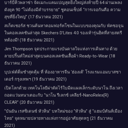
บาร์บีคิวพลาซ่า จัดเมกะแคมเปญสุดยิ่งใหญ่ส่งท้ายปี 64 ผ่านเพลง
ดังยุค 90 “ไม่ต้องมีคำบรรยาย” ชูคอนเซ็ปต์ “การเจอกันคือ ความ
สุขที่ยิ่งใหญ่” (17 ธันวาคม 2021)
สเก็ตเชอร์ส ชวนค้นหาคอมฟอร์ทโซนในแบบของคุณกับ พัคซอจุน
ในคอลเลคชันล่าสุด Skechers D’Lites 4.0 รองเท้ารุ่นฮิตที่สายสตรี
ทต้องมี! (18 ธันวาคม 2021)
Jim Thompson จุดประกายแรงบันดาลใจแห่งการเดินทาง ด้วย
ลายปริ้นท์ใหม่ล่าสุดบนคอลเลคชันเสื้อผ้า Ready-to-Wear (18
ธันวาคม 2021)
บุปเฟ่ต์ติ่มซำสุดคุ้ม ที่ ห้อง​อาหารจีน​ ‘ฮ่องเต้’ โรงแรม​แอม​บาส​ซา​
เดอร์​ กรุงเทพฯ​ (19 ธันวาคม 2021)
เปิดโลกด้วย เทคโนโลยีผ่าตัดไร้ใบมีดแผลเล็กระดับนาโน ถึงเวลา
ถอดแว่นหนาเตอะกับ “นาโน รีเลกซ์ เคลียร์-NanoRelex(R)
CLEAR” (20 ธันวาคม 2021)
“บันยัน เรสซิเดนซ์ หัวหิน” บทใหม่ของ “หัวหิน” สู่ “แฮมป์ตันส์เมือง
ไทย” จุดหมายปลายทางแห่งการอยู่อาศัยสุดหรู (21 ธันวาคม
2021)