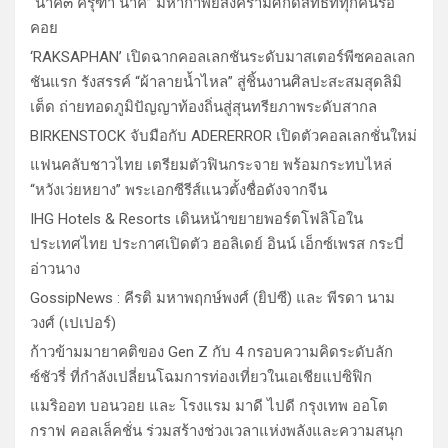
“นาคี๓ ครุฑา นาคี” มหากาพย์สงครามศักดิ์สิทธิ์ที่ทุกคนรอ
คอย
‘RAKSAPHAN’ เปิดฉากคอลเลกชันระดับมาสเตอร์พีซคอลเลก
ชันแรก รังสรรค์ “ผ้าลายน้ำไหล” สู่ชิ้นงานศิลปะสะสมสุดลิมิ
เต็ด ถ่ายทอดภูมิปัญญาท้องถิ่นสู่สุนทรียภาพระดับสากล
BIRKENSTOCK จับมือกับ ADERERROR เปิดตัวคอลเลกชั่นใหม่
แฟนคลับชาวไทย เตรียมตัวฟินกระจาย พร้อมกระทบไหล่
“หวังเว่ยหยาง” พระเอกซีรีส์แนวตั้งชื่อดังจากจีน
IHG Hotels & Resorts เดินหน้าขยายพอร์ตโฟลิโอใน
ประเทศไทย ประกาศเปิดตัว ฮอลิเดย์ อินน์ เอ็กซ์เพรส กระบี่
อ่าวนาง
GossipNews : คีรติ มหาพฤกษ์พงศ์ (ยิปซี) และ พีรดา นาม
วงศ์ (เปเปอร์)
ก้าวข้ามมายาคติของ Gen Z กับ 4 กรอบความคิดระดับลัก
ซ์ชัวรี่ ที่กำลังเปลี่ยนโฉมการท่องเที่ยวในเอเชียแปซิฟิก
แมริออท บอนวอย และ โรงแรม มาดี ไปดี กรุงเทพ ออโต
กราฟ คอลเล็คชั่น ร่วมสร้างช่วงเวลาแห่งพลังและความสนุก