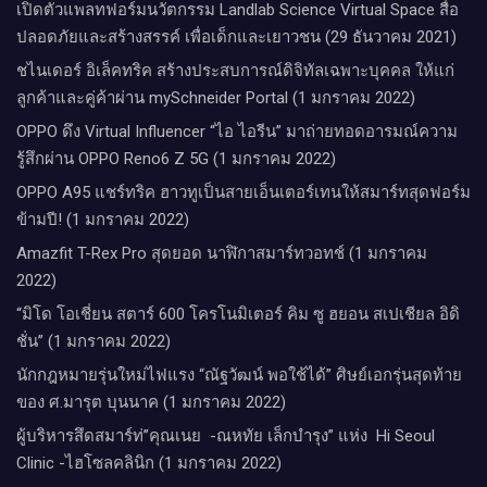
เปิดตัวแพลทฟอร์มนวัตกรรม Landlab Science Virtual Space สื่อ
ปลอดภัยและสร้างสรรค์ เพื่อเด็กและเยาวชน (29 ธันวาคม 2021)
ชไนเดอร์ อิเล็คทริค สร้างประสบการณ์ดิจิทัลเฉพาะบุคคล ให้แก่
ลูกค้าและคู่ค้าผ่าน mySchneider Portal (1 มกราคม 2022)
OPPO ดึง Virtual Influencer “ไอ ไอรีน” มาถ่ายทอดอารมณ์ความ
รู้สึกผ่าน OPPO Reno6 Z 5G (1 มกราคม 2022)
OPPO A95 แชร์ทริค ฮาวทูเป็นสายเอ็นเตอร์เทนให้สมาร์ทสุดฟอร์ม
ข้ามปี! (1 มกราคม 2022)
Amazfit T-Rex Pro สุดยอด นาฬิกาสมาร์ทวอทช์ (1 มกราคม
2022)
“มิโด โอเชี่ยน สตาร์ 600 โครโนมิเตอร์ คิม ซู ฮยอน สเปเชียล อิดิ
ชั่น” (1 มกราคม 2022)
นักกฎหมายรุ่นใหม่ไฟแรง “ณัฐวัฒน์ พอใช้ได้” ศิษย์เอกรุ่นสุดท้าย
ของ ศ.มารุต บุนนาค (1 มกราคม 2022)
ผู้บริหารสึดสมาร์ท่”คุณเนย -ณหทัย เล็กบำรุง” แห่ง Hi Seoul
Clinic -ไฮโซลคลินิก (1 มกราคม 2022)