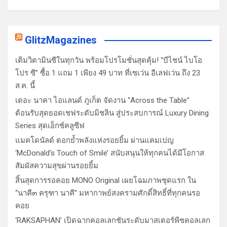
GlitzMagazines
เติมวิตามินซีในทุกวัน พร้อมโปรโมชั่นสุดคุ้ม! “บีไชน์ ไบโอ
โปร ซี” ซื้อ 1 แถม 1 เพียง 49 บาท ที่เซเว่น อีเลฟเว่น ถึง 23
ส.ค. นี้
เดอะ นาคา ไอแลนด์ ภูเก็ต จัดงาน “Across the Table”
ต้อนรับสุดยอดเชฟระดับมิชลิน สู่ประสบการณ์ Luxury Dining
Series สุดเอ็กซ์คลูซีฟ
แมคโดนัลด์ ตอกย้ำพลังแห่งรอยยิ้ม ผ่านแคมเปญ
‘McDonald’s Touch of Smile’ สนับสนุนให้ทุกคนได้มีโอกาส
สัมผัสความสุขผ่านรอยยิ้ม
สิ้นสุดการรอคอย MONO Original เผยโฉมภาพชุดแรก ใน
“นาคี๓ ครุฑา นาคี” มหากาพย์สงครามศักดิ์สิทธิ์ที่ทุกคนรอ
คอย
‘RAKSAPHAN’ เปิดฉากคอลเลกชันระดับมาสเตอร์พีซคอลเลก