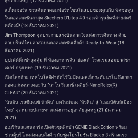
สุขที่ยิ่งใหญ่” (17 ธันวาคม 2021)
สเก็ตเชอร์ส ชวนค้นหาคอมฟอร์ทโซนในแบบของคุณกับ พัคซอจุน
ในคอลเลคชันล่าสุด Skechers D’Lites 4.0 รองเท้ารุ่นฮิตที่สายสตรี
ทต้องมี! (18 ธันวาคม 2021)
Jim Thompson จุดประกายแรงบันดาลใจแห่งการเดินทาง ด้วย
ลายปริ้นท์ใหม่ล่าสุดบนคอลเลคชันเสื้อผ้า Ready-to-Wear (18
ธันวาคม 2021)
บุปเฟ่ต์ติ่มซำสุดคุ้ม ที่ ห้อง​อาหารจีน​ ‘ฮ่องเต้’ โรงแรม​แอม​บาส​ซา​
เดอร์​ กรุงเทพฯ​ (19 ธันวาคม 2021)
เปิดโลกด้วย เทคโนโลยีผ่าตัดไร้ใบมีดแผลเล็กระดับนาโน ถึงเวลา
ถอดแว่นหนาเตอะกับ “นาโน รีเลกซ์ เคลียร์-NanoRelex(R)
CLEAR” (20 ธันวาคม 2021)
“บันยัน เรสซิเดนซ์ หัวหิน” บทใหม่ของ “หัวหิน” สู่ “แฮมป์ตันส์เมือง
ไทย” จุดหมายปลายทางแห่งการอยู่อาศัยสุดหรู (21 ธันวาคม
2021)
อเมริกันสแตนดาร์ดเปิดตัวชุดฝักบัว GENIE Black Edition พร้อม
ชวนผู้บริโภคส่งมอบสิ่งดี ๆ กับชุดโปรโมชั่น Black x 3 สร้างแรง