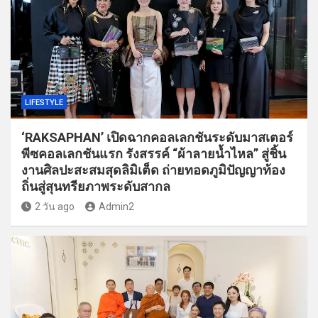
LIFESTYLE
‘RAKSAPHAN’ เปิดฉากคอลเลกชันระดับมาสเตอร์
พีซคอลเลกชันแรก รังสรรค์ “ผ้าลายน้ำไหล” สู่ชิ้น
งานศิลปะสะสมสุดลิมิเต็ด ถ่ายทอดภูมิปัญญาท้อง
ถิ่นสู่สุนทรียภาพระดับสากล
2 วัน ago
Admin2