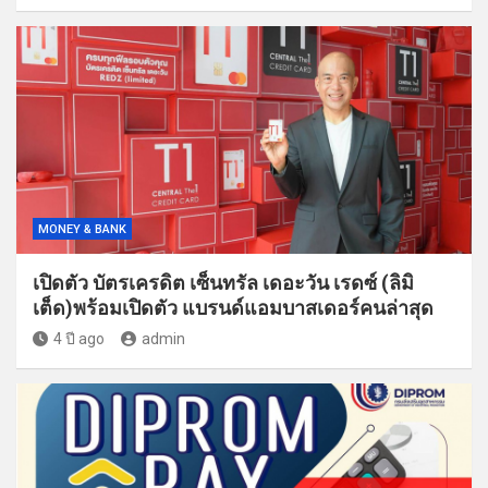
MONEY & BANK
เปิดตัว บัตรเครดิต เซ็นทรัล เดอะวัน เรดซ์ (ลิมิ
เต็ด)พร้อมเปิดตัว แบรนด์แอมบาสเดอร์คนล่าสุด
4 ปี ago
admin