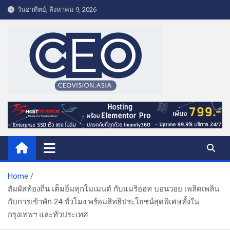
S
วันอาทิตย์, สิงหาคม 9, 2026
k
i
p
t
o
c
o
CEO VISION.ASIA
Business & Lifestyle
n
t
e
n
t
Home
สัมผัสท้องถิ่น เต็มอิ่มทุกโมเมนต์ กับแมริออท บอนวอย เพลิดเพลิน
กับการเข้าพัก 24 ชั่วโมง พร้อมสิทธิประโยชน์สุดพิเศษทั้งใน
กรุงเทพฯ และทั่วประเทศ