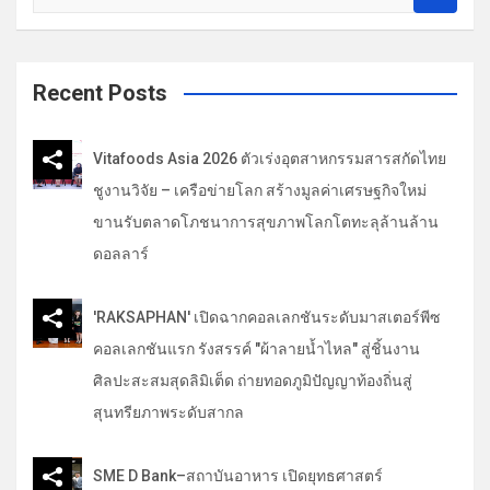
e
ง
a
r
c
Recent Posts
h
Vitafoods Asia 2026 ตัวเร่งอุตสาหกรรมสารสกัดไทย
ชูงานวิจัย – เครือข่ายโลก สร้างมูลค่าเศรษฐกิจใหม่
ขานรับตลาดโภชนาการสุขภาพโลกโตทะลุล้านล้าน
ดอลลาร์
'RAKSAPHAN' เปิดฉากคอลเลกชันระดับมาสเตอร์พีซ
คอลเลกชันแรก รังสรรค์ "ผ้าลายน้ำไหล" สู่ชิ้นงาน
ศิลปะสะสมสุดลิมิเต็ด ถ่ายทอดภูมิปัญญาท้องถิ่นสู่
สุนทรียภาพระดับสากล
SME D Bank–สถาบันอาหาร เปิดยุทธศาสตร์