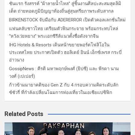
ชันแรก รังสรรค์ “ผ้าลายน้ำไหล” สู่ชิ้นงานศิลปะสะสมสุดลิมิ
เต็ด ถ่ายทอดภูมิปัญญาท้องถิ่นสู่สุนทรียภาพระดับสากล
BIRKENSTOCK จับมือกับ ADERERROR เปิดตัวคอลเลกชั่นใหม่
แฟนคลับชาวไทย เตรียมตัวฟินกระจาย พร้อมกระทบไหล่
“หวังเว่ยหยาง” พระเอกซีรีส์แนวตั้งชื่อดังจากจีน
IHG Hotels & Resorts เดินหน้าขยายพอร์ตโฟลิโอใน
ประเทศไทย ประกาศเปิดตัว ฮอลิเดย์ อินน์ เอ็กซ์เพรส กระบี่
อ่าวนาง
GossipNews : คีรติ มหาพฤกษ์พงศ์ (ยิปซี) และ พีรดา นาม
วงศ์ (เปเปอร์)
ก้าวข้ามมายาคติของ Gen Z กับ 4 กรอบความคิดระดับลัก
ซ์ชัวรี่ ที่กำลังเปลี่ยนโฉมการท่องเที่ยวในเอเชียแปซิฟิก
Related Posts