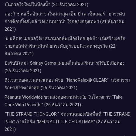
บันดาลใจใหม่ในห้องน้ำ (21 ธันวาคม 2021)
ดองกิ ชวนเช็คอินสาขาใหม่ล่าสุด เอ็ม บี เค เซ็นเตอร์ ยกระดับ
การช้อปปิ้งสไตล์ “เจแปนทาวน์” ใจกลางกรุงเทพฯ (21 ธันวาคม
2021)
‘ม.มหิดล’ เผยผลวิจัย สนามกอล์ฟเมืองไทย สุดปัง! เร่งสร้างเครือ
ข่ายกอล์ฟทัวร์นาเม้นท์ ยกระดับสู่ระบบนิเวศทางธุรกิจ (22
ธันวาคม 2021)
ปังรับปีใหม่​! ​ Shirley Gems เผยเคล็ดลับ​เสริมบารมีรับปีเสือทอง
(26 ธันวาคม 2021)
ถึงเวลาถอดแว่นหนาเตอะ ด้วย “NanoRelex® CLEAR” นวัตกรรม
รักษาสายตาล่าสุด (26 ธันวาคม 2021)
Peanuts Worldwide ชวนส่งต่อความห่วงใย​ ​ในโครงการ “Take
Care With Peanuts” (26 ธันวาคม 2021)
“THE STRAND THONGLOR ” จัดงานฉลองเปิดพื้นที่ “THE STRAND
Park” ภายใต้ธีม “MERRY LITTLE CHRISTMAS” (27 ธันวาคม
2021)