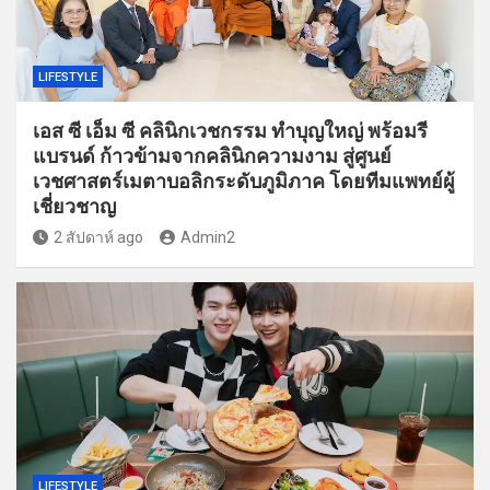
LIFESTYLE
เอส ซี เอ็ม ซี คลินิกเวชกรรม ทำบุญใหญ่ พร้อมรี
แบรนด์ ก้าวข้ามจากคลินิกความงาม สู่ศูนย์
เวชศาสตร์เมตาบอลิกระดับภูมิภาค โดยทีมแพทย์ผู้
เชี่ยวชาญ
2 สัปดาห์ ago
Admin2
LIFESTYLE