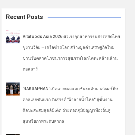
a
r
c
Recent Posts
h
Vitafoods Asia 2026 ตัวเร่งอุตสาหกรรมสารสกัดไทย
ชูงานวิจัย – เครือข่ายโลก สร้างมูลค่าเศรษฐกิจใหม่
ขานรับตลาดโภชนาการสุขภาพโลกโตทะลุล้านล้าน
ดอลลาร์
'RAKSAPHAN' เปิดฉากคอลเลกชันระดับมาสเตอร์พีซ
คอลเลกชันแรก รังสรรค์ "ผ้าลายน้ำไหล" สู่ชิ้นงาน
ศิลปะสะสมสุดลิมิเต็ด ถ่ายทอดภูมิปัญญาท้องถิ่นสู่
สุนทรียภาพระดับสากล