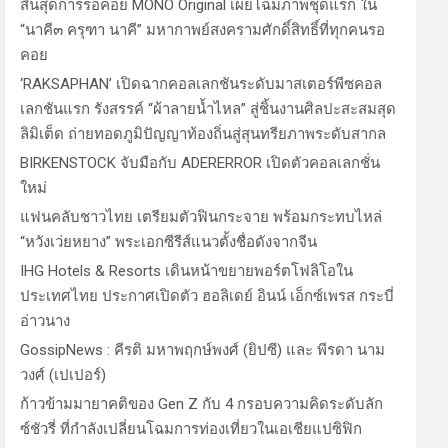
สิ้นสุดการรอคอย MONO Original เผยโฉมภาพชุดแรก ใน
“นาคี๓ ครุฑา นาคี” มหากาพย์สงครามศักดิ์สิทธิ์ที่ทุกคนรอ
คอย
‘RAKSAPHAN’ เปิดฉากคอลเลกชันระดับมาสเตอร์พีซคอล
เลกชันแรก รังสรรค์ “ผ้าลายน้ำไหล” สู่ชิ้นงานศิลปะสะสมสุด
ลิมิเต็ด ถ่ายทอดภูมิปัญญาท้องถิ่นสู่สุนทรียภาพระดับสากล
BIRKENSTOCK จับมือกับ ADERERROR เปิดตัวคอลเลกชั่น
ใหม่
แฟนคลับชาวไทย เตรียมตัวฟินกระจาย พร้อมกระทบไหล่
“หวังเว่ยหยาง” พระเอกซีรีส์แนวตั้งชื่อดังจากจีน
IHG Hotels & Resorts เดินหน้าขยายพอร์ตโฟลิโอใน
ประเทศไทย ประกาศเปิดตัว ฮอลิเดย์ อินน์ เอ็กซ์เพรส กระบี่
อ่าวนาง
GossipNews : คีรติ มหาพฤกษ์พงศ์ (ยิปซี) และ พีรดา นาม
วงศ์ (เปเปอร์)
ก้าวข้ามมายาคติของ Gen Z กับ 4 กรอบความคิดระดับลัก
ซ์ชัวรี่ ที่กำลังเปลี่ยนโฉมการท่องเที่ยวในเอเชียแปซิฟิก