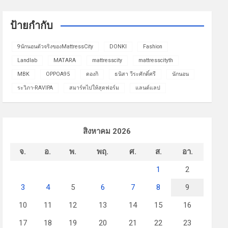
ป้ายกำกับ
9นักนอนตัวจริงของMattressCity
DONKI
Fashion
Landlab
MATARA
mattresscity
mattresscityth
MBK
OPPOA95
ดองกิ
ธนิสา วีระศักดิ์ศรี
นักนอน
ระวิภา-RAVIPA
สมาร์ทไปให้สุดฟอร์ม
แลนด์แลป
สิงหาคม 2026
จ.
อ.
พ.
พฤ.
ศ.
ส.
อา.
1
2
3
4
5
6
7
8
9
10
11
12
13
14
15
16
17
18
19
20
21
22
23