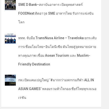
SME D Bank–สถาบันอาหาร เปิดยุทธศาสตร์
FOODNext ติดอาวุธ SME อาหารไทย รับการแข่งขัน
โลก
ททท. จับมือ TransNusa Airline – Traveloka ยกระดับ
การเชื่อมโยงไทย–อินโดนีเซีย ดันไทยสู่จุดหมายปลาย
ทางคุณภาพ เชื่อม Asean Tourism และ Muslim-
Friendly Destination
กท.เปิดแคมเปญใหญ่ ‘#มากกว่ามหกรรมกีฬา ALL IN
ASIAN GAMES’ หลอมรวมหัวใจกองเชียร์ไทยทุกเจเนอ
เรชัน