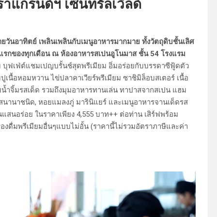
แกรนด์ฯ เซ็นทรัลเวิลด์
ายวันอาทิตย์ เพลินเพลินกับเมนูอาหารมากมาย ทั้งวัตถุดิบชั้นเลิศ
ย์แรกของทุกเดือน ณ ห้องอาหารสเปนอูโนมาส ชั้น 54 โรงแรม
ฟเฟ่ต์แชมเปญบรั้นช์สุดพรีเมียม อิ่มอร่อยกับบรรดาซีฟู้ดตัว
มปูเนื้อหอมหวาน ไข่ปลาคาเวียร์พรีเมียม ซาชิมิล็อบสเตอร์ เนื้อ
น้ำจิ้มรสเด็ด รวมถึงมุมอาหารทานเล่น ทาปาสจากสเปน แฮม
ชีสนานาชนิด, หอยแมลงภู่ มารินิแยร์ และเมนูอาหารจานเด็ดรส
นแสนอร่อย ในราคาเพียง 4,555 บาท++ ต่อท่าน เสิร์ฟพร้อม
องดื่มพรีเมียมอื่นๆแบบไม่อั้น (ราคานี้ไม่รวมอัตราภาษีและค่า