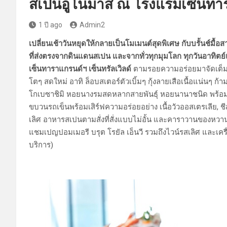
สเปนอูโนมาส ณ โรงแรมเซ็นทารา
1 ปี ago
Admin2
เปลี่ยนเช้าวันหยุดให้กลายเป็นโมเมนต์สุดพิเศษ กับบรั้นช์มื้อส
ที่ส่งตรงจากดินแดนสเปน และจากทั่วทุกมุมโลก ทุกวันอาทิต
เซ็นทาราแกรนด์ฯ เซ็นทรัลเวิลด์
ตามรอยความอร่อยมาจัดเต็ม บุ
โตๆ สดใหม่ อาทิ ล็อบสเตอร์ตัวเบิ้มๆ กุ้งลายเสือเนื้อแน่นๆ ก้า
โกเบซาชิมิ หอยนางรมสดหลากสายพันธุ์ หอยนานาชนิด พร้อม
ขบวนรถเข็นพร้อมเสิร์ฟความอร่อยอย่าง เนื้อวัวออสเตรเลีย, 
เลิศ อาหารสเปนตามสั่งที่สั่งแบบไม่อั้น และคาราวานของหวา
แชมเปญปอมเมอรี บรุต โรยัล เอ็นวี รวมถึงไวน์รสเลิศ และเครื่
บริการ)