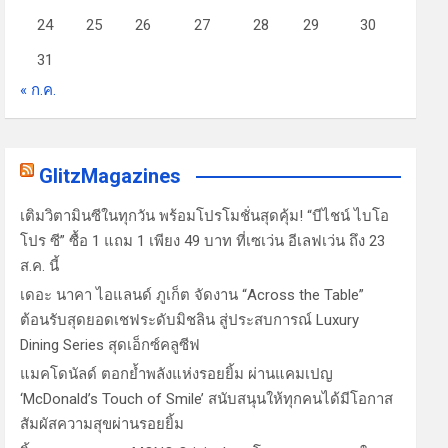
24
25
26
27
28
29
30
31
« ก.ค.
GlitzMagazines
เติมวิตามินซีในทุกวัน พร้อมโปรโมชั่นสุดคุ้ม! “บีไชน์ ไบโอ
โปร ซี” ซื้อ 1 แถม 1 เพียง 49 บาท ที่เซเว่น อีเลฟเว่น ถึง 23
ส.ค. นี้
เดอะ นาคา ไอแลนด์ ภูเก็ต จัดงาน “Across the Table”
ต้อนรับสุดยอดเชฟระดับมิชลิน สู่ประสบการณ์ Luxury
Dining Series สุดเอ็กซ์คลูซีฟ
แมคโดนัลด์ ตอกย้ำพลังแห่งรอยยิ้ม ผ่านแคมเปญ
‘McDonald’s Touch of Smile’ สนับสนุนให้ทุกคนได้มีโอกาส
สัมผัสความสุขผ่านรอยยิ้ม