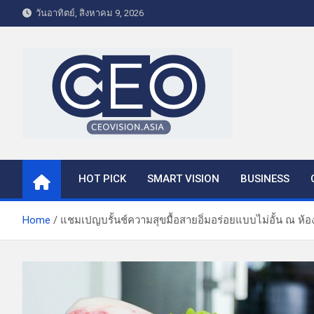
S
วันอาทิตย์, สิงหาคม 9, 2026
k
i
p
t
o
c
o
CEO VISION.ASIA
Business & Lifestyle
n
t
HOT PICK
SMART VISION
BUSINESS
e
n
t
Home
แชมเปญบรั้นช์ความสุขมื้อสายอิ่มอร่อยแบบไม่อั้น ณ ห