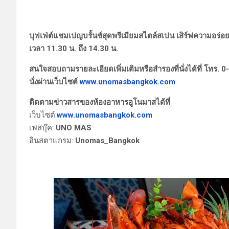
บุฟเฟ่ต์แชมเปญบรั้นช์สุดพรีเมียมสไตล์สเปน เสิร์ฟความอร่อยที
เวลา 11.30 น. ถึง 14.30 น.
สนใจสอบถามรายละเอียดเพิ่มเติมหรือสำรองที่นั่งได้ที่ โทร. 0
นั่งผ่านเว็บไซต์
www.unomasbangkok.com
ติดตามข่าวสารของห้องอาหารอูโนมาสได้ที่
เว็บไซต์:
www.unomasbangkok.com
เฟสบุ๊ค:
UNO MAS
อินสตาแกรม:
Unomas_Bangkok