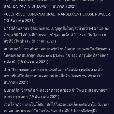
“วิลาสินี ภาณุรัตน์” Yves Rocher​ ย้ำภาพ #สวยโลกไม่เสีย รุก
แคมเปญ “ACTS OF LOVE” (1 ธันวาคม 2021)
POLLY ROSE : SUPERNATURAL TRANSLUCENT LOOSE POWDER
(13 ธันวาคม 2021)
บาร์บีคิวพลาซ่า จัดเมกะแคมเปญสุดยิ่งใหญ่ส่งท้ายปี 64 ผ่านเพลง
ดังยุค 90 “ไม่ต้องมีคำบรรยาย” ชูคอนเซ็ปต์ “การเจอกันคือ ความ
สุขที่ยิ่งใหญ่” (17 ธันวาคม 2021)
สเก็ตเชอร์ส ชวนค้นหาคอมฟอร์ทโซนในแบบของคุณกับ พัคซอจุน
ในคอลเลคชันล่าสุด Skechers D’Lites 4.0 รองเท้ารุ่นฮิตที่สายสตรี
ทต้องมี! (18 ธันวาคม 2021)
Jim Thompson จุดประกายแรงบันดาลใจแห่งการเดินทาง ด้วย
ลายปริ้นท์ใหม่ล่าสุดบนคอลเลคชันเสื้อผ้า Ready-to-Wear (18
ธันวาคม 2021)
บุปเฟ่ต์ติ่มซำสุดคุ้ม ที่ ห้อง​อาหารจีน​ ‘ฮ่องเต้’ โรงแรม​แอม​บาส​ซา​
เดอร์​ กรุงเทพฯ​ (19 ธันวาคม 2021)
เปิดโลกด้วย เทคโนโลยีผ่าตัดไร้ใบมีดแผลเล็กระดับนาโน ถึงเวลา
ถอดแว่นหนาเตอะกับ “นาโน รีเลกซ์ เคลียร์-NanoRelex(R)