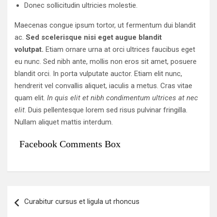
Donec sollicitudin ultricies molestie.
Maecenas congue ipsum tortor, ut fermentum dui blandit
ac.
Sed scelerisque nisi eget augue blandit
volutpat.
Etiam ornare urna at orci ultrices faucibus eget
eu nunc. Sed nibh ante, mollis non eros sit amet, posuere
blandit orci. In porta vulputate auctor. Etiam elit nunc,
hendrerit vel convallis aliquet, iaculis a metus. Cras vitae
quam elit.
In quis elit et nibh condimentum ultrices at nec
elit
. Duis pellentesque lorem sed risus pulvinar fringilla.
Nullam aliquet mattis interdum.
Facebook Comments Box
แ
Curabitur cursus et ligula ut rhoncus
น