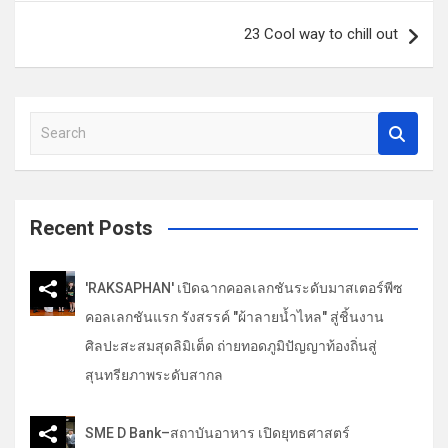
ะ
23 Cool way to chill out
แ
น
ว
S
เ
e
รื่
a
r
อ
c
Recent Posts
ง
h
'RAKSAPHAN' เปิดฉากคอลเลกชันระดับมาสเตอร์พีซ
คอลเลกชันแรก รังสรรค์ "ผ้าลายน้ำไหล" สู่ชิ้นงาน
ศิลปะสะสมสุดลิมิเต็ด ถ่ายทอดภูมิปัญญาท้องถิ่นสู่
สุนทรียภาพระดับสากล
SME D Bank–สถาบันอาหาร เปิดยุทธศาสตร์