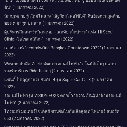
“มิโด โอเชี่ยน สตาร์ 600 โครโนมิเตอร์ คิม ซู ฮยอน สเปเชียล อิดิ
ชั่น” (1 มกราคม 2022)
นักกฎหมายรุ่นใหม่ไฟแรง “ณัฐวัฒน์ พอใช้ได้” ศิษย์เอกรุ่นสุดท้าย
ของ ศ.มารุต บุนนาค (1 มกราคม 2022)
ผู้บริหารสึดสมาร์ท่”คุณเนย -ณหทัย เล็กบำรุง” แห่ง Hi Seoul
Clinic -ไฮโซลคลินิก (1 มกราคม 2022)
เคาท์ดาวน์​ “centralwOrld Bangkok Countdown 2022” (1 มกราคม
2022)
Waymo จับมือ Zeekr พัฒนารถยนต์ไฟฟ้าอัตโนมัติเต็มรูปแบบ
รองรับบริการ Ride-hailing (2 มกราคม 2022)
แซนดี้ ปิดฤดูกาลจบอันดับ 4 รุ่น Super Car GT 3 (2 มกราคม
2022)
รถยนต์ไฟฟ้ารุ่น VISION EQXX ตอกย้ำ “ความเป็นผู้นำด้านรถยนต์
ไฟฟ้า” (2 มกราคม 2022)
ไทรอัมพ์ มอเตอร์ไซเคิลส์ ชวนซิ่งไปกับเสือสุดเท่ ไทเกอร์ สปอร์ต
660 (2 มกราคม 2022)