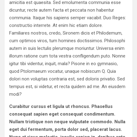
amicitia est quaesita. Sed emolumenta communia esse
dicuntur, recte autem facta et peccata non habentur
communia. Itaque his sapiens semper vacabit. Duo Reges:
constructio interrete. At enim hic etiam dolore.
Familiares nostros, credo, Sironem dicis et Philodemum,
cum optimos viros, tum homines doctissimos. Philosophi
autem in suis lectulis plerumque moriuntur. Universa enim
illorum ratione cum tota vestra confligendum puto. Nonne
igitur tibi videntur, inquit, mala? Pisone in eo gymnasio,
quod Ptolomaeum vocatur, unaque nobiscum Q. Quia
dolori non voluptas contraria est, sed doloris privatio. Sed
tempus est, si videtur, et recta quidem ad me. An eiusdem
modi?
Curabitur cursus et ligula ut rhoncus. Phasellus
consequat sapien eget consequat condimentum.
Nullam tristique non neque vulputate commodo. Nulla
eget dui fermentum, porta dolor sed, placerat lacus.
Nunc at risus molestie, iaculis sapien in, dapibus ante.