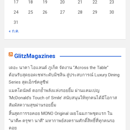
17
18
19
20
21
22
23
24
25
26
27
28
29
30
31
« ก.ค.
GlitzMagazines
เดอะ นาคา ไอแลนด์ ภูเก็ต จัดงาน “Across the Table”
ต้อนรับสุดยอดเชฟระดับมิชลิน สู่ประสบการณ์ Luxury Dining
Series สุดเอ็กซ์คลูซีฟ
แมคโดนัลด์ ตอกย้ำพลังแห่งรอยยิ้ม ผ่านแคมเปญ
‘McDonald’s Touch of Smile’ สนับสนุนให้ทุกคนได้มีโอกาส
สัมผัสความสุขผ่านรอยยิ้ม
สิ้นสุดการรอคอย MONO Original เผยโฉมภาพชุดแรก ใน
“นาคี๓ ครุฑา นาคี” มหากาพย์สงครามศักดิ์สิทธิ์ที่ทุกคนรอ
คอย