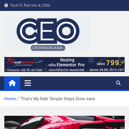
S
วันเสาร์, สิงหาคม 8, 2026
k
i
p
t
o
c
o
CEO VISION.ASIA
Business & Lifestyle
n
t
e
n
t
Home
‘That’s My Ride’ Simple Steps Drive save