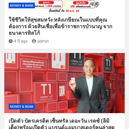
MONEY & BANK
ใช้ชีวิตให้สุขสมหวัง หลังเกษียณในแบบที่คุณ
ต้องการ ด้วยสินเชื่อเพื่อข้าราชการบำนาญ จาก
ธนาคารทิสโก้
4 ปี ago
admin
MONEY & BANK
เปิดตัว บัตรเครดิต เซ็นทรัล เดอะวัน เรดซ์ (ลิมิ
เต็ด)พร้อมเปิดตัว แบรนด์แอมบาสเดอร์คนล่าสุด