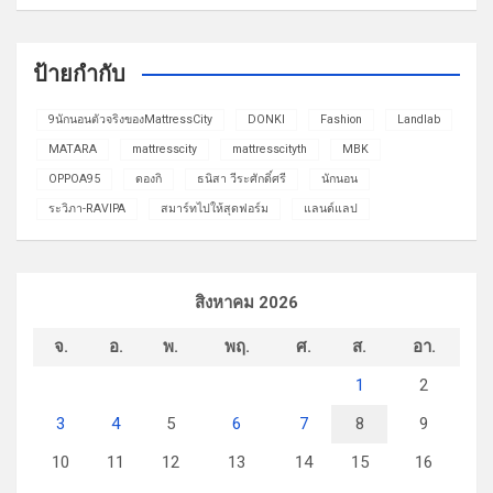
ป้ายกำกับ
9นักนอนตัวจริงของMattressCity
DONKI
Fashion
Landlab
MATARA
mattresscity
mattresscityth
MBK
OPPOA95
ดองกิ
ธนิสา วีระศักดิ์ศรี
นักนอน
ระวิภา-RAVIPA
สมาร์ทไปให้สุดฟอร์ม
แลนด์แลป
สิงหาคม 2026
จ.
อ.
พ.
พฤ.
ศ.
ส.
อา.
1
2
3
4
5
6
7
8
9
10
11
12
13
14
15
16