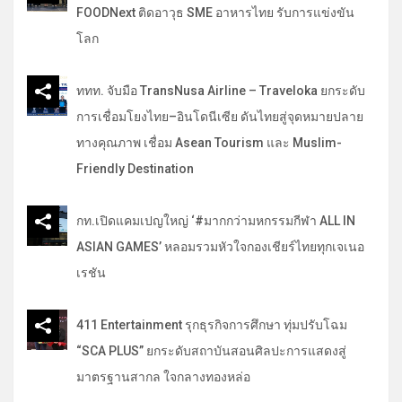
FOODNext ติดอาวุธ SME อาหารไทย รับการแข่งขัน
โลก
ททท. จับมือ TransNusa Airline – Traveloka ยกระดับ
การเชื่อมโยงไทย–อินโดนีเซีย ดันไทยสู่จุดหมายปลาย
ทางคุณภาพ เชื่อม Asean Tourism และ Muslim-
Friendly Destination
กท.เปิดแคมเปญใหญ่ ‘#มากกว่ามหกรรมกีฬา ALL IN
ASIAN GAMES’ หลอมรวมหัวใจกองเชียร์ไทยทุกเจเนอ
เรชัน
411 Entertainment รุกธุรกิจการศึกษา ทุ่มปรับโฉม
“SCA PLUS” ยกระดับสถาบันสอนศิลปะการแสดงสู่
มาตรฐานสากล ใจกลางทองหล่อ