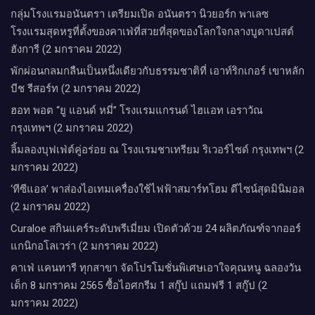
กลุ่มโรงแรมอนันตรา เตรียมเปิด อนันตรา นิวยอร์ก พาเลซ
โรงแรมสุดหรูที่ตั้งของคาเฟ่ที่สวยที่สุดของโลกใจกลางบูดาเปสต์
ฮังการี (2 มกราคม 2022)
พักผ่อนกลมกลืนเป็นหนึ่งเดียวกับธรรมชาติที่ เอาท์ริกเกอร์ เขาหลัก
บีช รีสอร์ท (2 มกราคม 2022)
ฮอท พอต “ยู แอนด์ หมี่” โรงแรมแกรนด์ ไฮแอท เอราวัณ
กรุงเทพฯ (2 มกราคม 2022)
ลิ้มลองบุฟเฟ่ต์คู่อร่อย ณ โรงแรมชาเทรียม ริเวอร์ไซด์ กรุงเทพฯ (2
มกราคม 2022)
‘ทีซีแอล’ พาส่องไอเทมเครื่องใช้ไฟฟ้าสมาร์ทโฮม ดีไซน์สุดมินิมอล
(2 มกราคม 2022)
Curaloe สกินแคร์ระดับพรีเมี่ยม เปิดตัวด้วย 24 ผลิตภัณฑ์จากออร์
แกนิกอโลเวร่า (2 มกราคม 2022)
คาเฟ่ แคนทารี ทุกสาขา จัดโปรโมชั่นพิเศษเอาใจคุณหนู ฉลองวัน
เด็ก 8 มกราคม 2565 ซื้อไอศกรีม 1 สกู๊ป แถมฟรี 1 สกู๊ป (2
มกราคม 2022)