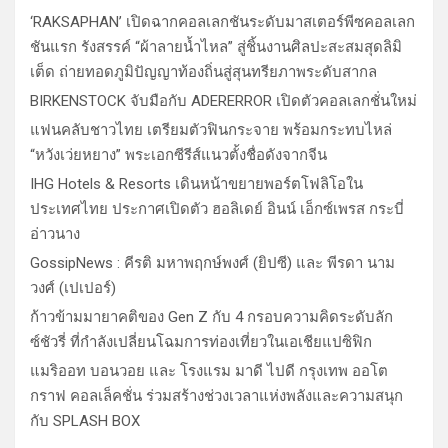
‘RAKSAPHAN’ เปิดฉากคอลเลกชันระดับมาสเตอร์พีซคอลเลก
ชันแรก รังสรรค์ “ผ้าลายน้ำไหล” สู่ชิ้นงานศิลปะสะสมสุดลิมิ
เต็ด ถ่ายทอดภูมิปัญญาท้องถิ่นสู่สุนทรียภาพระดับสากล
BIRKENSTOCK จับมือกับ ADERERROR เปิดตัวคอลเลกชั่นใหม่
แฟนคลับชาวไทย เตรียมตัวฟินกระจาย พร้อมกระทบไหล่
“หวังเว่ยหยาง” พระเอกซีรีส์แนวตั้งชื่อดังจากจีน
IHG Hotels & Resorts เดินหน้าขยายพอร์ตโฟลิโอใน
ประเทศไทย ประกาศเปิดตัว ฮอลิเดย์ อินน์ เอ็กซ์เพรส กระบี่
อ่าวนาง
GossipNews : คีรติ มหาพฤกษ์พงศ์ (ยิปซี) และ พีรดา นาม
วงศ์ (เปเปอร์)
ก้าวข้ามมายาคติของ Gen Z กับ 4 กรอบความคิดระดับลัก
ซ์ชัวรี่ ที่กำลังเปลี่ยนโฉมการท่องเที่ยวในเอเชียแปซิฟิก
แมริออท บอนวอย และ โรงแรม มาดี ไปดี กรุงเทพ ออโต
กราฟ คอลเล็คชั่น ร่วมสร้างช่วงเวลาแห่งพลังและความสนุก
กับ SPLASH BOX