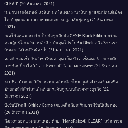
CLEAR” (20 ธันวาคม 2021)
“บันยัน เรสซิเดนซ์ หัวหิน” บทใหม่ของ “หัวหิน” สู่ “แฮมป์ตันส์เมือง
ไทย” จุดหมายปลายทางแห่งการอยู่อาศัยสุดหรู (21 ธันวาคม
2021)
อเมริกันสแตนดาร์ดเปิดตัวชุดฝักบัว GENIE Black Edition พร้อม
ชวนผู้บริโภคส่งมอบสิ่งดี ๆ กับชุดโปรโมชั่น Black x 3 สร้างแรง
บันดาลใจใหม่ในห้องน้ำ (21 ธันวาคม 2021)
ดองกิ ชวนเช็คอินสาขาใหม่ล่าสุด เอ็ม บี เค เซ็นเตอร์ ยกระดับ
การช้อปปิ้งสไตล์ “เจแปนทาวน์” ใจกลางกรุงเทพฯ (21 ธันวาคม
2021)
‘ม.มหิดล’ เผยผลวิจัย สนามกอล์ฟเมืองไทย สุดปัง! เร่งสร้างเครือ
ข่ายกอล์ฟทัวร์นาเม้นท์ ยกระดับสู่ระบบนิเวศทางธุรกิจ (22
ธันวาคม 2021)
ปังรับปีใหม่​! ​ Shirley Gems เผยเคล็ดลับ​เสริมบารมีรับปีเสือทอง
(26 ธันวาคม 2021)
ถึงเวลาถอดแว่นหนาเตอะ ด้วย “NanoRelex® CLEAR” นวัตกรรม