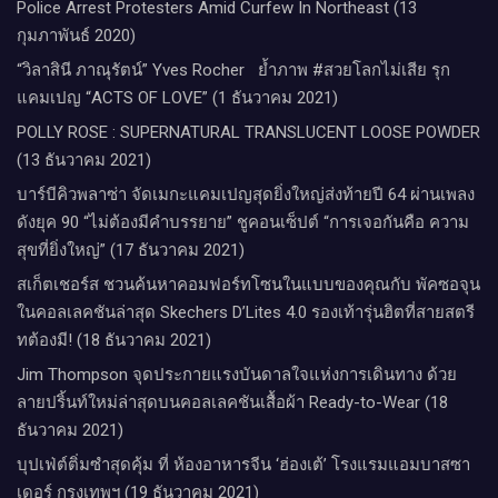
Police Arrest Protesters Amid Curfew In Northeast (13
กุมภาพันธ์ 2020)
“วิลาสินี ภาณุรัตน์” Yves Rocher​ ย้ำภาพ #สวยโลกไม่เสีย รุก
แคมเปญ “ACTS OF LOVE” (1 ธันวาคม 2021)
POLLY ROSE : SUPERNATURAL TRANSLUCENT LOOSE POWDER
(13 ธันวาคม 2021)
บาร์บีคิวพลาซ่า จัดเมกะแคมเปญสุดยิ่งใหญ่ส่งท้ายปี 64 ผ่านเพลง
ดังยุค 90 “ไม่ต้องมีคำบรรยาย” ชูคอนเซ็ปต์ “การเจอกันคือ ความ
สุขที่ยิ่งใหญ่” (17 ธันวาคม 2021)
สเก็ตเชอร์ส ชวนค้นหาคอมฟอร์ทโซนในแบบของคุณกับ พัคซอจุน
ในคอลเลคชันล่าสุด Skechers D’Lites 4.0 รองเท้ารุ่นฮิตที่สายสตรี
ทต้องมี! (18 ธันวาคม 2021)
Jim Thompson จุดประกายแรงบันดาลใจแห่งการเดินทาง ด้วย
ลายปริ้นท์ใหม่ล่าสุดบนคอลเลคชันเสื้อผ้า Ready-to-Wear (18
ธันวาคม 2021)
บุปเฟ่ต์ติ่มซำสุดคุ้ม ที่ ห้อง​อาหารจีน​ ‘ฮ่องเต้’ โรงแรม​แอม​บาส​ซา​
เดอร์​ กรุงเทพฯ​ (19 ธันวาคม 2021)