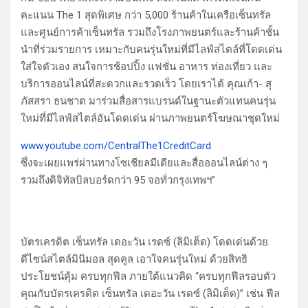
คะแนน The 1 สุดพิเศษ กว่า 5,000 ร้านค้าในเครือเซ็นทรัล
และศูนย์การค้าเซ็นทรัล รวมถึงโรงภาพยนตร์และร้านค้าชั้น
นำที่ร่วมรายการ เหมาะกับคนรุ่นใหม่ที่มีไลฟ์สไตล์ที่โดดเด่น
ใส่ใจตัวเอง สนใจการช้อปปิ้ง แฟชั่น อาหาร ท่องเที่ยว และ
บริการออนไลน์ที่สะดวกและรวดเร็ว โดยเราได้ คุณเก้า- สุ
ภัสสรา ธนชาต มาร่วมสื่อสารแบรนด์ในฐานะตัวแทนคนรุ่น
ใหม่ที่มีไลฟ์สไตล์อันโดดเด่น ผ่านภาพยนตร์โฆษณาชุดใหม่
www.youtube.com/CentralThe1CreditCard
ซึ่งจะเผยแพร่ผ่านทางโซเชียลมีเดียและสื่อออนไลน์ต่าง ๆ
รวมถึงดิจิทัลบิลบอร์ดกว่า 95 จอทั่วกรุงเทพฯ”
บัตรเครดิต เซ็นทรัล เดอะวัน เรดซ์ (ลิมิเต็ด) โดดเด่นด้วย
ดีไซน์สไตล์มินิมอล สุดคูล เอาใจคนรุ่นใหม่ ด้วยสิทธิ
ประโยชน์คุ้ม ครบทุกฟีล ภายใต้แนวคิด “ครบทุกฟีลรอบตัว
คุณกับบัตรเครดิต เซ็นทรัล เดอะวัน เรดซ์ (ลิมิเต็ด)” เช่น ฟีล