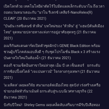
เปิดโลกด้วย เทคโนโลยีผ่าตัดไร้ใบมีดแผลเล็กระดับนาโน ถึงเวลา
ถอดแว่นหนาเตอะกับ “นาโน รีเลกซ์ เคลียร์-NanoRelex(R)
CLEAR” (20 ธันวาคม 2021)
“บันยัน เรสซิเดนซ์ หัวหิน” บทใหม่ของ “หัวหิน” สู่ “แฮมป์ตันส์เมือง
ไทย” จุดหมายปลายทางแห่งการอยู่อาศัยสุดหรู (21 ธันวาคม
2021)
อเมริกันสแตนดาร์ดเปิดตัวชุดฝักบัว GENIE Black Edition พร้อม
ชวนผู้บริโภคส่งมอบสิ่งดี ๆ กับชุดโปรโมชั่น Black x 3 สร้างแรง
บันดาลใจใหม่ในห้องน้ำ (21 ธันวาคม 2021)
ดองกิ ชวนเช็คอินสาขาใหม่ล่าสุด เอ็ม บี เค เซ็นเตอร์ ยกระดับ
การช้อปปิ้งสไตล์ “เจแปนทาวน์” ใจกลางกรุงเทพฯ (21 ธันวาคม
2021)
‘ม.มหิดล’ เผยผลวิจัย สนามกอล์ฟเมืองไทย สุดปัง! เร่งสร้างเครือ
ข่ายกอล์ฟทัวร์นาเม้นท์ ยกระดับสู่ระบบนิเวศทางธุรกิจ (22
ธันวาคม 2021)
ปังรับปีใหม่​! ​ Shirley Gems เผยเคล็ดลับ​เสริมบารมีรับปีเสือทอง