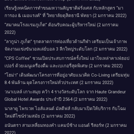
เรียนรู้เทคนิคการทำขนมหวานสัญชาติฝรั่งเศส กับหลักสูตร “มา
การอง & เมอแรงค์” ที่ วิทยาลัยดุสิตธานี พัทยา (2 มกราคม 2022)
“สมาคมโรงแรมภูเก็ต” ต้อนรับคณะผู้บริหารใหม่ (2 มกราคม
2022)
“ลากูน่า ภูเก็ต” รุกตลาดการท่องเที่ยวด้านกีฬา เตรียมเป็นเจ้าภาพ
จัดงานแข่งขันวอลเล่ย์บอล 3 ลีกใหญ่ระดับโลก (2 มกราคม 2022)
“CPS Coffee” ชวนเปิดประสบการณ์ครั้งใหม่ เอาใจเหล่าคาเฟ่ฮอป
เปอร์ ด้วยเมนูเครื่องดื่ม และเบเกอรี่สุดพิเศษ (2 มกราคม 2022)
“โฮม่า” เดินพัฒนาโครงการที่อยู่อาศัยแนวคิด Co-Living เตรียมทุ่ม
8.4 พันล้าน ผุดโครงการใหม่ทั่วประเทศ (2 มกราคม 2022)
วนาเบลล์ เกาะสมุย คว้า 4 รางวัลระดับโลก จาก Haute Grandeur
Global Hotel Awards ประจำปี 2564 (2 มกราคม 2022)
นาลาดู ไพรเวท ไอส์แลนด์ มัลดีฟส์ กลับมาเปิดให้บริการ กับโฉม
ใหม่ดีไซน์ร่วมสมัย (2 มกราคม 2022)
อนันตรา สามเหลี่ยมทองคำ แคมป์ช้าง แอนด์ รีสอร์ท (2 มกราคม
2022)