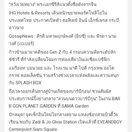
“หวังเว่ยหยาง” พระเอกซีรีส์แนวตั้งชื่อดังจากจีน
IHG Hotels & Resorts เดินหน้าขยายพอร์ตโฟลิโอใน
ประเทศไทย ประกาศเปิดตัว ฮอลิเดย์ อินน์ เอ็กซ์เพรส กระบี่
อ่าวนาง
GossipNews : คีรติ มหาพฤกษ์พงศ์ (ยิปซี) และ พีรดา นาม
วงศ์ (เปเปอร์)
ก้าวข้ามมายาคติของ Gen Z กับ 4 กรอบความคิดระดับลัก
ซ์ชัวรี่ ที่กำลังเปลี่ยนโฉมการท่องเที่ยวในเอเชียแปซิฟิก
แมริออท บอนวอย และ โรงแรม มาดี ไปดี กรุงเทพ ออโต
กราฟ คอลเล็คชั่น ร่วมสร้างช่วงเวลาแห่งพลังและความสนุก
กับ SPLASH BOX
ถึงเวลาออกเดินทางสู่บ้านเกิดของบาร์บีกอน! ชวนสัมผัส
ประสบการณ์ปิ้งย่างกลาง “สวนบนดาวบาร์บีกุน” ในงาน BAR
B GON PLANET GARDEN ที่ SAMA Garden
ปักหมุด! จุดเช็กอินใหม่ใจกลางสยาม แหล่งช้อปสายบิวตี้วัย
เรียน พบกับ Zadi & Jo Glow Station เปิดแล้วที่ EVEANDBOY
Centerpoint Siam Square