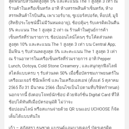
สุดฟินกับส่วนลดสูงสุด 5% และคะแนน The 1 สูงสุด 3 เท่า ณ
ร้านค้าในเครือเซ็นทรัล อาทิ ห้างสรรพสินค้าเซ็นทรัล, ห้าง
สรรพสินค้าโรบินสัน, เพาเวอร์บาย, ซูเปอร์สปอร์ต, ท็อปส์, มูจิ
(สิทธิประโยชน์นี้ไม่มีวันหมดอายุ); ช้อปคุ้มๆ รับเครดิตเงินคืน
5% คะแนน The 1 สูงสุด 2 เท่า ณ ร้านค้าในศูนย์การค้า
เซ็นทรัลที่ร่วมรายการ; ช้อปออนไลน์โดนๆ รับโค้ดส่วนลด
สูงสุด 10% และคะแนน The 1 สูงสุด 3 เท่า บน Central App;
อิ่มฟิน ๆ รับส่วนลดสูงสุด 5% และคะแนน The 1 สูงสุด 3 เท่า
ณ ร้านอาหารในเครือเซ็นทรัลที่ร่วมรายการ อาทิ Pepper
Lunch, Ootoya, Cold Stone Creamery ; และสนุกทุกฟีลไลฟ์
สไตล์แบบครบ ๆ รับส่วนลด 50% เมื่อซื้อบัตรชมภาพยนตร์ใน
เครือเมเจอร์ ซีนีเพล็กซ์ และในเครือเอสเอฟ (ตั้งแต่ 5 ตุลาคม
2565 ถึง 31 มีนาคม 2566 เงื่อนไขเป็นไปตามที่บริษัทกำหนด)
นอกจากนี้ ยังตอบโจทย์นักช้อป ด้วยฟังก์ชั่น Digital Card ที่ให้
ช้อปได้ทันทีเมื่อบัตรอนุมัติ ไม่ว่าจะ
ช้อปออนไลน์ หรือสแกนจ่ายด้วย QR บนแอป UCHOOSE ก็จัด
เต็มได้แบบทันใจ
เก้า – สุภัสสรา ธนชาต แบรนด์แอมบาสเดอร์ บัตรเครดิต