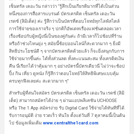
เซ็นทรัล เดอะวัน กล่าวว่า “รู้สึกเป็นเกียรติมากที่ได้เป็นส่วน
หนึ่งของการสื่อสารแบรนด์ บัตรเครดิต เซ็นทรัล เดอะวัน
เรดซ์ (ลิมิเต็ด) ค่ะ รู้สึกว่าเป็นบัตรที่ตอบโจทย์ทุกไลฟ์สไตล์
การใช้จ่ายของเราจริง ๆ ปกติก็อัพเดทเรื่องแฟชั่นตลอดเวลา
เรื่องช้อปกับผู้หญิงนี่เป็นของคู่กันค่ะ ถ้ามีเวลาก็ไปช้อปที่ร้าน
หรือถ้าช่วงไหนยุ่ง ๆ สมัยนี้ช้อปออนไลน์ก็สะดวกมาก ๆ ยิ่งมี
สิทธิประโยชน์ดี ๆ จากบัตรเครดิตด้วยแล้ว ก็จะยิ่งสนุกกับการ
ใช้จ่ายมากขึ้นค่ะ ได้ทั้งส่วนลด ทั้งคะแนนสะสม ทั้งเครดิตเงิน
คืน นี่เรียกได้ว่าคุ้มมาก ๆ อย่างบัตรนี้บัตรเดียวนี่ ไม่ว่าจะช้อป
ปิ้ง กิน เที่ยว ดูหนัง ก็รู้สึกว่าตอบโจทย์ให้สิทธิพิเศษแบบคุ้ม
ครบทุกฟีลเลยค่ะ สะดวกมาก ๆ”
สำหรับผู้ที่สนใจสมัคร บัตรเครดิต เซ็นทรัล เดอะวัน เรดซ์ (ลิมิ
เต็ด) สามารถสมัครได้ง่าย ๆ ผ่านแอปพลิเคชัน UCHOOSE
หรือ The 1 App สมัครง่าย รับ Digital Card ใช้จ่ายได้ทันทีที่ได้
รับการอนุมัติ ง่าย รวดเร็ว ทันใจ ตั้งแต่วันที่ 7 ตุลาคมนี้เป็นต้น
ไป ข้อมูลเพิ่มเติม
www.centralthe1card.com