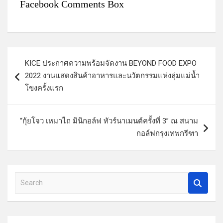
Facebook Comments Box
แ
KICE ประกาศความพร้อมจัดงาน BEYOND FOOD EXPO
น
2022 งานแสดงสินค้าอาหารและนวัตกรรมแห่งลุ่มแม่น้ำ
ะ
โขงครั้งแรก
แ
น
“กุ้ยโจว เหมาไถ มินิกอล์ฟ ทัวร์นาเมนต์ครั้งที่ 3” ณ สนาม
ว
กอล์ฟกรุงเทพกรีฑา
เ
รื่
S
อ
e
ง
a
r