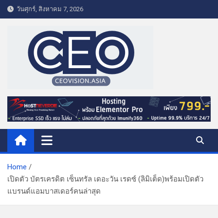
S
วันศุกร์, สิงหาคม 7, 2026
k
i
p
t
o
c
o
CEO VISION.ASIA
Business & Lifestyle
n
t
e
n
t
Home
เปิดตัว บัตรเครดิต เซ็นทรัล เดอะวัน เรดซ์ (ลิมิเต็ด)พร้อมเปิดตัว
แบรนด์แอมบาสเดอร์คนล่าสุด