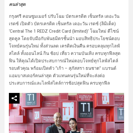
คนล่าสุด
กรุงศรี คอนซูมเมอร์ ปรับโฉม บัตรเครดิต เซ็นทรัล เดอะวัน
เรดซ์ เปิดตัว บัตรเครดิต เซ็นทรัล เดอะวัน เรดซ์ (ลิมิเต็ด)
‘Central The 1 REDZ Credit Card (limited)’ โฉมใหม่ ดีไซน์
สุดคูล โดยจับมือกับพันธมิตรชั้นนำ มอบสิทธิประโยชน์ตอบ
โจทย์คนรุ่นใหม่ ทั้งส่วนลด เครดิตเงินคืน ครอบคลุมทุกไลฟ์
สไตล์ ทั้งออนไลน์ กิน ช้อป เที่ยว ความบันเทิง ครบทุกฟีลสุด
ฟิน ให้คุณได้เปิดประสบการณ์ใหม่ตอบโจทย์ทุกไลฟ์สไตล์
รอบตัวคุณ พร้อมเปิดตัว “เก้า – สุภัสสรา ธนชาต” แบรนด์
แอมบาสเดอร์คนล่าสุด ตัวแทนคนรุ่นใหม่ที่จะส่งต่อ
ประสบการณ์และไลฟ์สไตล์การช้อปสุดฟิน ครบทุกฟีล