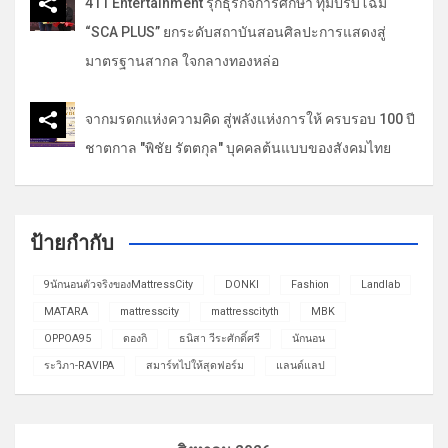
411 Entertainment รุกธุรกิจการศึกษา ทุ่มปรับโฉม
“SCA PLUS” ยกระดับสถาบันสอนศิลปะการแสดงสู่
มาตรฐานสากล ใจกลางทองหล่อ
จากมรดกแห่งความคิด สู่พลังแห่งการให้ ครบรอบ 100 ปี
ชาตกาล "พิชัย รัตตกุล" บุคคลต้นแบบของสังคมไทย
ป้ายกำกับ
9นักนอนตัวจริงของMattressCity
DONKI
Fashion
Landlab
MATARA
mattresscity
mattresscityth
MBK
OPPOA95
ดองกิ
ธนิสา วีระศักดิ์ศรี
นักนอน
ระวิภา-RAVIPA
สมาร์ทไปให้สุดฟอร์ม
แลนด์แลป