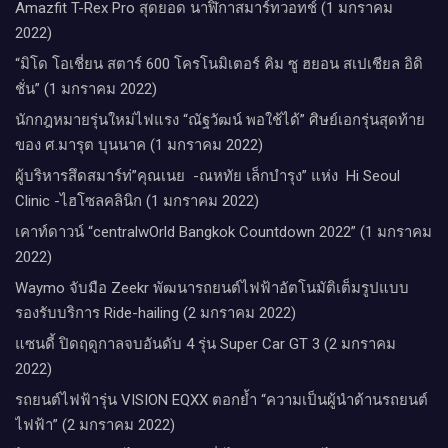
Amazfit T-Rex Pro สุดยอด นาฬิกาสมาร์ทวอทช์ (1 มกราคม
2022)
“มิโด โอเชี่ยน สตาร์ 600 โครโนมิเตอร์ คิม ซู ฮยอน สเปเชียล อิดิ
ชั่น” (1 มกราคม 2022)
นักกฎหมายรุ่นใหม่ไฟแรง “ณัฐวัฒน์ พอใช้ได้” ศิษย์เอกรุ่นสุดท้าย
ของ ศ.มารุต บุนนาค (1 มกราคม 2022)
ผู้บริหารสึดสมาร์ท่”คุณเนย -ณหทัย เล็กบำรุง” แห่ง Hi Seoul
Clinic -ไฮโซลคลินิก (1 มกราคม 2022)
เคาท์ดาวน์​ “centralwOrld Bangkok Countdown 2022” (1 มกราคม
2022)
Waymo จับมือ Zeekr พัฒนารถยนต์ไฟฟ้าอัตโนมัติเต็มรูปแบบ
รองรับบริการ Ride-hailing (2 มกราคม 2022)
แซนดี้ ปิดฤดูกาลจบอันดับ 4 รุ่น Super Car GT 3 (2 มกราคม
2022)
รถยนต์ไฟฟ้ารุ่น VISION EQXX ตอกย้ำ “ความเป็นผู้นำด้านรถยนต์
ไฟฟ้า” (2 มกราคม 2022)