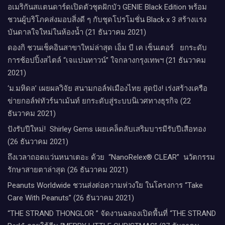
อเมริกันสแตนดาร์ดเปิดตัวชุดฝักบัว GENIE Black Edition พร้อม
ชวนผู้บริโภคส่งมอบสิ่งดี ๆ กับชุดโปรโมชั่น Black x 3 สร้างแรง
บันดาลใจใหม่ในห้องน้ำ (21 ธันวาคม 2021)
ดองกิ ชวนเช็คอินสาขาใหม่ล่าสุด เอ็ม บี เค เซ็นเตอร์ ยกระดับ
การช้อปปิ้งสไตล์ “เจแปนทาวน์” ใจกลางกรุงเทพฯ (21 ธันวาคม
2021)
‘ม.มหิดล’ เผยผลวิจัย สนามกอล์ฟเมืองไทย สุดปัง! เร่งสร้างเครือ
ข่ายกอล์ฟทัวร์นาเม้นท์ ยกระดับสู่ระบบนิเวศทางธุรกิจ (22
ธันวาคม 2021)
ปังรับปีใหม่​! ​ Shirley Gems เผยเคล็ดลับ​เสริมบารมีรับปีเสือทอง
(26 ธันวาคม 2021)
ถึงเวลาถอดแว่นหนาเตอะ ด้วย “NanoRelex® CLEAR” นวัตกรรม
รักษาสายตาล่าสุด (26 ธันวาคม 2021)
Peanuts Worldwide ชวนส่งต่อความห่วงใย​ ​ในโครงการ “Take
Care With Peanuts” (26 ธันวาคม 2021)
“THE STRAND THONGLOR ” จัดงานฉลองเปิดพื้นที่ “THE STRAND