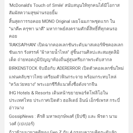
‘McDonald’s Touch of Smile’ สนับสนุนให้ทุกคนได้มีโอกาส
สัมผัสความสุขผ่านรอยยิ้ม
สิ้นสุดการรอคอย MONO Original เผยโฉมภาพชุดแรก ใน
“นาคี๓ ครุฑา นาคี” มหากาพย์สงครามศักดิ์สิทธิ์ที่ทุกคนรอ
คอย
‘RAKSAPHAN’ เปิดฉากคอลเลกชันระดับมาสเตอร์พีซคอลเลก
ชันแรก รังสรรค์ “ผ้าลายน้ำไหล” สู่ชิ้นงานศิลปะสะสมสุดลิมิ
เต็ด ถ่ายทอดภูมิปัญญาท้องถิ่นสู่สุนทรียภาพระดับสากล
BIRKENSTOCK จับมือกับ ADERERROR เปิดตัวคอลเลกชั่นใหม่
แฟนคลับชาวไทย เตรียมตัวฟินกระจาย พร้อมกระทบไหล่
“หวังเว่ยหยาง” พระเอกซีรีส์แนวตั้งชื่อดังจากจีน
IHG Hotels & Resorts เดินหน้าขยายพอร์ตโฟลิโอใน
ประเทศไทย ประกาศเปิดตัว ฮอลิเดย์ อินน์ เอ็กซ์เพรส กระบี่
อ่าวนาง
GossipNews : คีรติ มหาพฤกษ์พงศ์ (ยิปซี) และ พีรดา นาม
วงศ์ (เปเปอร์)
ก้าวข้ามมายาคติของ Gen Z กับ 4 กรอบความคิดระดับลัก