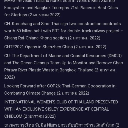
MHESI Reveals Thailand Ranks 50th in World’s Best Startup
Ecosystem and Bangkok Triumphs 71st Places in Best Cities
for Startups (2 มกราคม 2022)
CH. Karnchang and Sino-Thai sign two construction contracts
worth 50 billion baht with SRT for double-track railway project –
Chiang Rai-Chiang Khong section (2 มกราคม 2022)
CHTF2021 Opens in Shenzhen China (2 มกราคม 2022)
CU, The Department of Marine and Coastal Resources (DMCR)
and The Ocean Cleanup Team Up to Monitor and Remove Chao
Phraya River Plastic Waste in Bangkok, Thailand (2 มกราคม
2022)
Looking Forward after COP26: Thai-German Cooperation in
Combating Climate Change (2 มกราคม 2022)
INTERNATIONAL WOMEN’S CLUB OF THAILAND PRESENTED
WITH AN EXCLUSIVE SISLEY EXPERIENCE AT CENTRAL
CHIDLOM (2 มกราคม 2022)
ธนาคารกรุงไทย จับมือ Nium ยกระดับบริการชำระเงินทั่วโลก (2