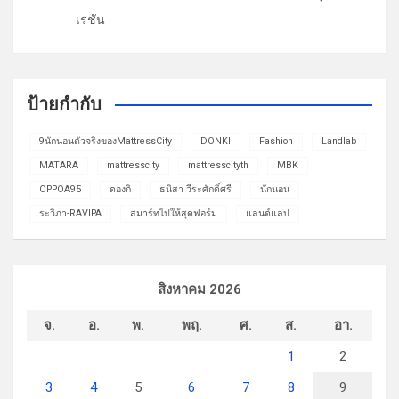
เรชัน
ป้ายกำกับ
9นักนอนตัวจริงของMattressCity
DONKI
Fashion
Landlab
MATARA
mattresscity
mattresscityth
MBK
OPPOA95
ดองกิ
ธนิสา วีระศักดิ์ศรี
นักนอน
ระวิภา-RAVIPA
สมาร์ทไปให้สุดฟอร์ม
แลนด์แลป
สิงหาคม 2026
จ.
อ.
พ.
พฤ.
ศ.
ส.
อา.
1
2
3
4
5
6
7
8
9