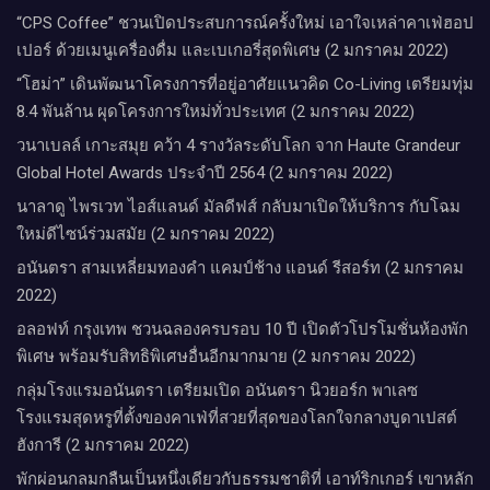
“CPS Coffee” ชวนเปิดประสบการณ์ครั้งใหม่ เอาใจเหล่าคาเฟ่ฮอป
เปอร์ ด้วยเมนูเครื่องดื่ม และเบเกอรี่สุดพิเศษ (2 มกราคม 2022)
“โฮม่า” เดินพัฒนาโครงการที่อยู่อาศัยแนวคิด Co-Living เตรียมทุ่ม
8.4 พันล้าน ผุดโครงการใหม่ทั่วประเทศ (2 มกราคม 2022)
วนาเบลล์ เกาะสมุย คว้า 4 รางวัลระดับโลก จาก Haute Grandeur
Global Hotel Awards ประจำปี 2564 (2 มกราคม 2022)
นาลาดู ไพรเวท ไอส์แลนด์ มัลดีฟส์ กลับมาเปิดให้บริการ กับโฉม
ใหม่ดีไซน์ร่วมสมัย (2 มกราคม 2022)
อนันตรา สามเหลี่ยมทองคำ แคมป์ช้าง แอนด์ รีสอร์ท (2 มกราคม
2022)
อลอฟท์ กรุงเทพ ชวนฉลองครบรอบ 10 ปี เปิดตัวโปรโมชั่นห้องพัก
พิเศษ พร้อมรับสิทธิพิเศษอื่นอีกมากมาย (2 มกราคม 2022)
กลุ่มโรงแรมอนันตรา เตรียมเปิด อนันตรา นิวยอร์ก พาเลซ
โรงแรมสุดหรูที่ตั้งของคาเฟ่ที่สวยที่สุดของโลกใจกลางบูดาเปสต์
ฮังการี (2 มกราคม 2022)
พักผ่อนกลมกลืนเป็นหนึ่งเดียวกับธรรมชาติที่ เอาท์ริกเกอร์ เขาหลัก