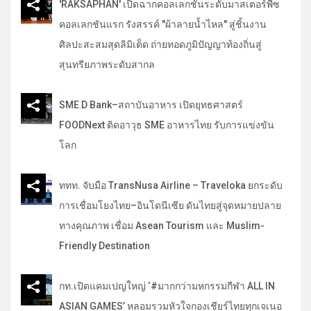
'RAKSAPHAN' เปิดฉากคอลเลกชันระดับมาสเตอร์พีซ
คอลเลกชันแรก รังสรรค์ "ผ้าลายน้ำไหล" สู่ชิ้นงาน
ศิลปะสะสมสุดลิมิเต็ด ถ่ายทอดภูมิปัญญาท้องถิ่นสู่
สุนทรียภาพระดับสากล
SME D Bank–สถาบันอาหาร เปิดยุทธศาสตร์
FOODNext ติดอาวุธ SME อาหารไทย รับการแข่งขัน
โลก
ททท. จับมือ TransNusa Airline – Traveloka ยกระดับ
การเชื่อมโยงไทย–อินโดนีเซีย ดันไทยสู่จุดหมายปลาย
ทางคุณภาพ เชื่อม Asean Tourism และ Muslim-
Friendly Destination
กท.เปิดแคมเปญใหญ่ ‘#มากกว่ามหกรรมกีฬา ALL IN
ASIAN GAMES’ หลอมรวมหัวใจกองเชียร์ไทยทุกเจเนอ