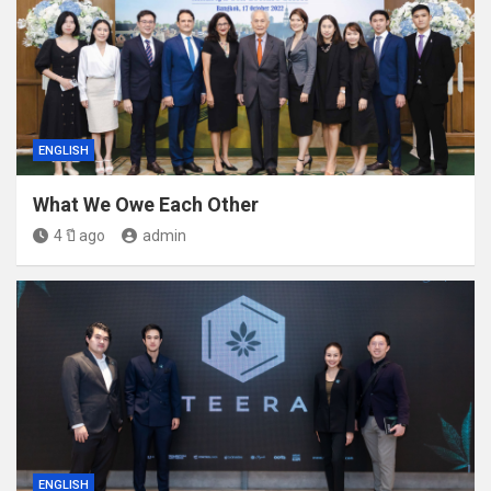
ENGLISH
What We Owe Each Other
4 ปี ago
admin
ENGLISH