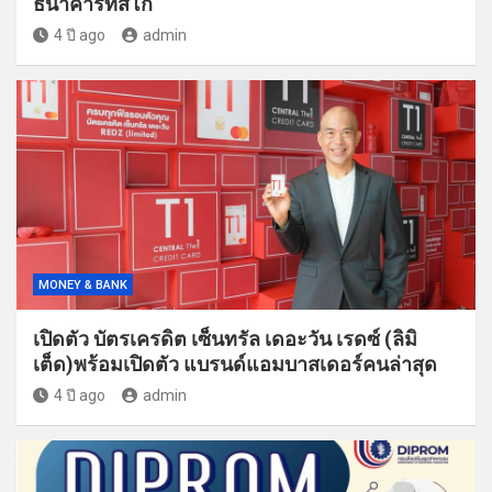
ธนาคารทิสโก้
4 ปี ago
admin
MONEY & BANK
เปิดตัว บัตรเครดิต เซ็นทรัล เดอะวัน เรดซ์ (ลิมิ
เต็ด)พร้อมเปิดตัว แบรนด์แอมบาสเดอร์คนล่าสุด
4 ปี ago
admin