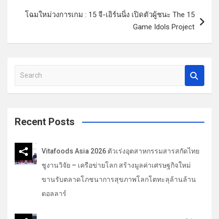
แ
โฉมใหม่วงการเกม : 15 จี-เอิร์นนิ่ง เปิดตัวผู้ชนะ The 15
น
Game Idols Project
ว
เ
รื่
S
e
อ
a
ง
r
c
Recent Posts
h
Vitafoods Asia 2026 ตัวเร่งอุตสาหกรรมสารสกัดไทย
ชูงานวิจัย – เครือข่ายโลก สร้างมูลค่าเศรษฐกิจใหม่
ขานรับตลาดโภชนาการสุขภาพโลกโตทะลุล้านล้าน
ดอลลาร์