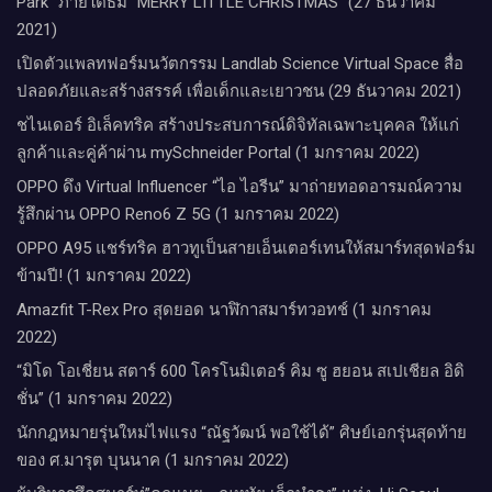
Park” ภายใต้ธีม “MERRY LITTLE CHRISTMAS” (27 ธันวาคม
2021)
เปิดตัวแพลทฟอร์มนวัตกรรม Landlab Science Virtual Space สื่อ
ปลอดภัยและสร้างสรรค์ เพื่อเด็กและเยาวชน (29 ธันวาคม 2021)
ชไนเดอร์ อิเล็คทริค สร้างประสบการณ์ดิจิทัลเฉพาะบุคคล ให้แก่
ลูกค้าและคู่ค้าผ่าน mySchneider Portal (1 มกราคม 2022)
OPPO ดึง Virtual Influencer “ไอ ไอรีน” มาถ่ายทอดอารมณ์ความ
รู้สึกผ่าน OPPO Reno6 Z 5G (1 มกราคม 2022)
OPPO A95 แชร์ทริค ฮาวทูเป็นสายเอ็นเตอร์เทนให้สมาร์ทสุดฟอร์ม
ข้ามปี! (1 มกราคม 2022)
Amazfit T-Rex Pro สุดยอด นาฬิกาสมาร์ทวอทช์ (1 มกราคม
2022)
“มิโด โอเชี่ยน สตาร์ 600 โครโนมิเตอร์ คิม ซู ฮยอน สเปเชียล อิดิ
ชั่น” (1 มกราคม 2022)
นักกฎหมายรุ่นใหม่ไฟแรง “ณัฐวัฒน์ พอใช้ได้” ศิษย์เอกรุ่นสุดท้าย
ของ ศ.มารุต บุนนาค (1 มกราคม 2022)