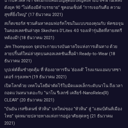
บาร์บีคิวพลาซ่า จัดเมกะแคมเปญสุดยิ่งใหญ่ส่งท้ายปี 64 ผ่านเพลง
ดังยุค 90 “ไม่ต้องมีคำบรรยาย” ชูคอนเซ็ปต์ “การเจอกันคือ ความ
สุขที่ยิ่งใหญ่” (17 ธันวาคม 2021)
สเก็ตเชอร์ส ชวนค้นหาคอมฟอร์ทโซนในแบบของคุณกับ พัคซอจุน
ในคอลเลคชันล่าสุด Skechers D’Lites 4.0 รองเท้ารุ่นฮิตที่สายสตรี
ทต้องมี! (18 ธันวาคม 2021)
Jim Thompson จุดประกายแรงบันดาลใจแห่งการเดินทาง ด้วย
ลายปริ้นท์ใหม่ล่าสุดบนคอลเลคชันเสื้อผ้า Ready-to-Wear (18
ธันวาคม 2021)
บุปเฟ่ต์ติ่มซำสุดคุ้ม ที่ ห้อง​อาหารจีน​ ‘ฮ่องเต้’ โรงแรม​แอม​บาส​ซา​
เดอร์​ กรุงเทพฯ​ (19 ธันวาคม 2021)
เปิดโลกด้วย เทคโนโลยีผ่าตัดไร้ใบมีดแผลเล็กระดับนาโน ถึงเวลา
ถอดแว่นหนาเตอะกับ “นาโน รีเลกซ์ เคลียร์-NanoRelex(R)
CLEAR” (20 ธันวาคม 2021)
“บันยัน เรสซิเดนซ์ หัวหิน” บทใหม่ของ “หัวหิน” สู่ “แฮมป์ตันส์เมือง
ไทย” จุดหมายปลายทางแห่งการอยู่อาศัยสุดหรู (21 ธันวาคม
2021)