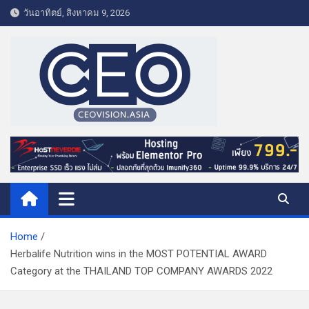
S
วันอาทิตย์, สิงหาคม 9, 2026
k
i
p
t
o
c
o
CEO VISION.ASIA
Business & Lifestyle
n
t
e
n
t
Home
Herbalife Nutrition wins in the MOST POTENTIAL AWARD
Category at the THAILAND TOP COMPANY AWARDS 2022