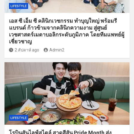
LIFESTYLE
เอส ซี เอ็ม ซี คลินิกเวชกรรม ทำบุญใหญ่ พร้อมรี
แบรนด์ ก้าวข้ามจากคลินิกความงาม สู่ศูนย์
เวชศาสตร์เมตาบอลิกระดับภูมิภาค โดยทีมแพทย์ผู้
เชี่ยวชาญ
2 สัปดาห์ ago
Admin2
LIFESTYLE
โรบินสันไลฟ์สไตล์ สาดสีสัน Pride Month ส่ง