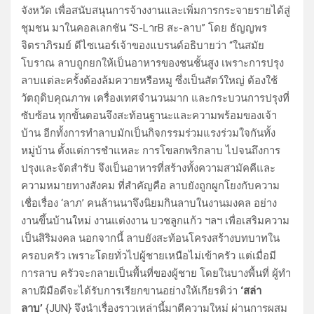
จังหวัด เพื่อสนับสนุนการจ้างงานและเพิ่มการกระจายรายได้สู่
ชุมชน มาในคอลเลกชัน “S-LาrB สะ-ลาบ” โดย ธัญญพร
จิตราภิรมย์ ดีไซเนอร์เจ้าของแบรนด์อธิบายว่า “ในสมัย
โบราณ ลาบถูกยกให้เป็นอาหารของชนชั้นสูง เพราะการปรุง
ลาบแต่ละครั้งต้องล้มควายหรือหมู ซึ่งเป็นสัตว์ใหญ่ ต้องใช้
วัตถุดิบคุณภาพ เครื่องเทศจำนวนมาก และกระบวนการปรุงที่
ซับซ้อน ทุกขั้นตอนจึงสะท้อนฐานะและความพร้อมของเจ้า
บ้าน อีกทั้งการทำลาบมักเป็นกิจกรรมร่วมแรงร่วมใจกันทั้ง
หมู่บ้าน ตั้งแต่การชำแหละ การโขลกพริกลาบ ไปจนถึงการ
ปรุงและจัดสำรับ จึงเป็นอาหารที่สร้างทั้งความสามัคคีและ
ความหมายทางสังคม ที่สำคัญคือ ลาบยังถูกผูกโยงกับความ
เชื่อเรื่อง ‘ลาภ’ คนล้านนาจึงนิยมกินลาบในงานมงคล อย่าง
งานขึ้นบ้านใหม่ งานแต่งงาน บวชลูกแก้ว ฯลฯ เพื่อเสริมความ
เป็นสิริมงคล นอกจากนี้ ลาบยังสะท้อนโครงสร้างบทบาทใน
ครอบครัว เพราะโดยทั่วไปผู้ชายเหนือไม่เข้าครัว แต่เมื่อมี
การลาบ ครัวจะกลายเป็นพื้นที่ของผู้ชาย โดยในบางพื้นที่ ผู้ทำ
ลาบฝีมือดีจะได้รับการเรียกขานอย่างให้เกียรติว่า
‘สล่า
ลาบ’
{JUN} จึงนำเรื่องราวเหล่านี้มาตีความใหม่ ผ่านการผสม