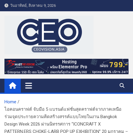
S
วันอาทิตย์, สิงหาคม 9, 2026
k
i
p
t
o
c
o
CEO VISION.ASIA
Business & Lifestyle
n
t
e
n
t
Home
ไอคอนคราฟต์ จับมือ 5 แบรนด์แฟชั่นสุดคราฟต์จากภาคเหนือ
ร่วมจุดประกายความคิดสร้างสรรค์แบบไทยในงาน Bangkok
Design Week 2026 ผ่านนิทรรศการ “ICONCRAFT X
PATTERN.ERS CHOKE-LARB POP UP EXHIBITION” 20 มกราคม –