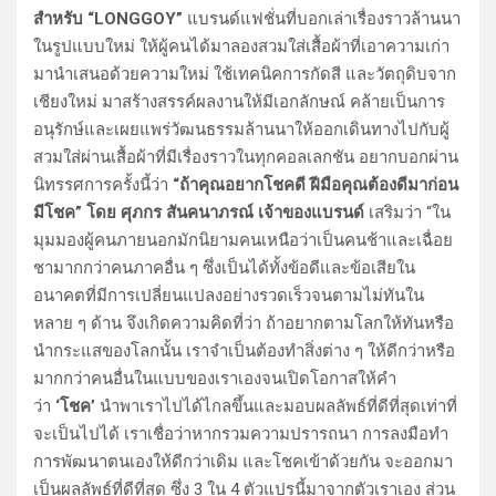
สำหรับ “LONGGOY”
แบรนด์แฟชั่นที่บอกเล่าเรื่องราวล้านนา
ในรูปแบบใหม่ ให้ผู้คนได้มาลองสวมใส่เสื้อผ้าที่เอาความเก่า
มานำเสนอด้วยความใหม่ ใช้เทคนิคการกัดสี และวัตถุดิบจาก
เชียงใหม่ มาสร้างสรรค์ผลงานให้มีเอกลักษณ์ คล้ายเป็นการ
อนุรักษ์และเผยแพร่วัฒนธรรมล้านนาให้ออกเดินทางไปกับผู้
สวมใส่ผ่านเสื้อผ้าที่มีเรื่องราวในทุกคอลเลกชัน อยากบอกผ่าน
นิทรรศการครั้งนี้ว่า
“ถ้าคุณอยากโชคดี ฝีมือคุณต้องดีมาก่อน
มีโชค” โดย ศุภกร สันคนาภรณ์ เจ้าของแบรนด์
เสริมว่า “ใน
มุมมองผู้คนภายนอกมักนิยามคนเหนือว่าเป็นคนช้าและเฉื่อย
ชามากกว่าคนภาคอื่น ๆ ซึ่งเป็นได้ทั้งข้อดีและข้อเสียใน
อนาคตที่มีการเปลี่ยนแปลงอย่างรวดเร็วจนตามไม่ทันใน
หลาย ๆ ด้าน จึงเกิดความคิดที่ว่า ถ้าอยากตามโลกให้ทันหรือ
นำกระแสของโลกนั้น เราจำเป็นต้องทำสิ่งต่าง ๆ ให้ดีกว่าหรือ
มากกว่าคนอื่นในแบบของเราเองจนเปิดโอกาสให้คำ
ว่า
‘โชค’
นำพาเราไปได้ไกลขึ้นและมอบผลลัพธ์ที่ดีที่สุดเท่าที่
จะเป็นไปได้ เราเชื่อว่าหากรวมความปรารถนา การลงมือทำ
การพัฒนาตนเองให้ดีกว่าเดิม และโชคเข้าด้วยกัน จะออกมา
เป็นผลลัพธ์ที่ดีที่สุด ซึ่ง 3 ใน 4 ตัวแปรนี้มาจากตัวเราเอง ส่วน