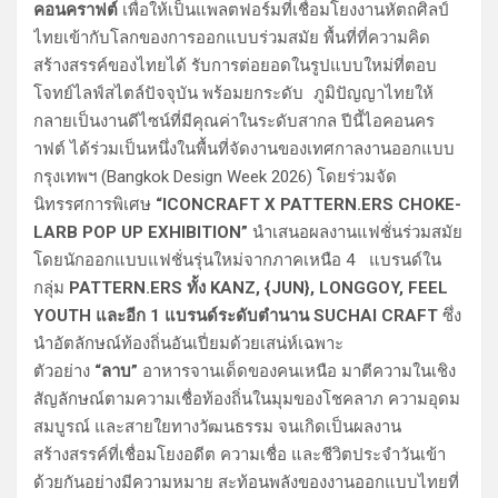
คอนคราฟต์
เพื่อให้เป็นแพลตฟอร์มที่เชื่อมโยงงานหัตถศิลป์
ไทยเข้ากับโลกของการออกแบบร่วมสมัย พื้นที่ที่ความคิด
สร้างสรรค์ของไทยได้ รับการต่อยอดในรูปแบบใหม่ที่ตอบ
โจทย์ไลฟ์สไตล์ปัจจุบัน พร้อมยกระดับ ภูมิปัญญาไทยให้
กลายเป็นงานดีไซน์ที่มีคุณค่าในระดับสากล ปีนี้ไอคอนคร
าฟต์ ได้ร่วมเป็นหนึ่งในพื้นที่จัดงานของเทศกาลงานออกแบบ
กรุงเทพฯ (Bangkok Design Week 2026) โดยร่วมจัด
นิทรรศการพิเศษ
“ICONCRAFT X PATTERN.ERS CHOKE-
LARB POP UP EXHIBITION”
นำเสนอผลงานแฟชั่นร่วมสมัย
โดยนักออกแบบแฟชั่นรุ่นใหม่จากภาคเหนือ 4 แบรนด์ใน
กลุ่ม
PATTERN.ERS ทั้ง KANZ, {JUN}, LONGGOY, FEEL
YOUTH และอีก 1 แบรนด์ระดับตำนาน SUCHAI CRAFT
ซึ่ง
นำอัตลักษณ์ท้องถิ่นอันเปี่ยมด้วยเสน่ห์เฉพาะ
ตัวอย่าง
“ลาบ”
อาหารจานเด็ดของคนเหนือ มาตีความในเชิง
สัญลักษณ์ตามความเชื่อท้องถิ่นในมุมของโชคลาภ ความอุดม
สมบูรณ์ และสายใยทางวัฒนธรรม จนเกิดเป็นผลงาน
สร้างสรรค์ที่เชื่อมโยงอดีต ความเชื่อ และชีวิตประจำวันเข้า
ด้วยกันอย่างมีความหมาย สะท้อนพลังของงานออกแบบไทยที่