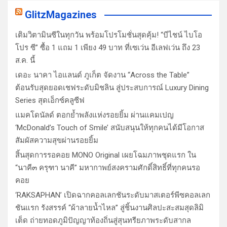
GlitzMagazines
เติมวิตามินซีในทุกวัน พร้อมโปรโมชั่นสุดคุ้ม! “บีไชน์ ไบโอ
โปร ซี” ซื้อ 1 แถม 1 เพียง 49 บาท ที่เซเว่น อีเลฟเว่น ถึง 23
ส.ค. นี้
เดอะ นาคา ไอแลนด์ ภูเก็ต จัดงาน “Across the Table”
ต้อนรับสุดยอดเชฟระดับมิชลิน สู่ประสบการณ์ Luxury Dining
Series สุดเอ็กซ์คลูซีฟ
แมคโดนัลด์ ตอกย้ำพลังแห่งรอยยิ้ม ผ่านแคมเปญ
‘McDonald’s Touch of Smile’ สนับสนุนให้ทุกคนได้มีโอกาส
สัมผัสความสุขผ่านรอยยิ้ม
สิ้นสุดการรอคอย MONO Original เผยโฉมภาพชุดแรก ใน
“นาคี๓ ครุฑา นาคี” มหากาพย์สงครามศักดิ์สิทธิ์ที่ทุกคนรอ
คอย
‘RAKSAPHAN’ เปิดฉากคอลเลกชันระดับมาสเตอร์พีซคอลเลก
ชันแรก รังสรรค์ “ผ้าลายน้ำไหล” สู่ชิ้นงานศิลปะสะสมสุดลิมิ
เต็ด ถ่ายทอดภูมิปัญญาท้องถิ่นสู่สุนทรียภาพระดับสากล