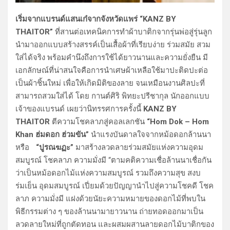
เริ่มจากแบรนด์แสนเก๋จากจังหวัดแพร่ “KANZ BY
THAITOR”
ที่สานต่อเทคนิคการทำผ้าบาติกจากรุ่นพ่อสู่รุ่นลูก
นำมาออกแบบสร้างสรรค์เป็นเสื้อผ้าที่เรียบง่าย ร่วมสมัย สวม
ใส่ได้จริง พร้อมคำนึงถึงการใช้ได้ยาวนานและความยั่งยืน มี
เอกลักษณ์ที่น่าสนใจคือการนำเศษผ้าเหลือใช้มาปะติดปะต่อ
เป็นผ้าชิ้นใหม่ เพื่อให้เกิดมิติของลาย จนเหมือนงานศิลปะที่
สามารถสวมใส่ได้ โดย กานต์ศิริ พิทยะปรีชากุล นักออกแบบ
เจ้าของแบรนด์ เผยว่านิทรรศการครั้งนี้
KANZ BY
THAITOR
ตีความโชคลาภสู่คอลเลกชัน
“Hom Dok – Hom
Khan ฮ่มดอก ฮ่วมขัน”
นำแรงบันดาลใจจากหม้อดอกล้านนา
หรือ
“ปูรณฆฏะ”
มาสร้างลวดลายร่วมสมัยแห่งความอุดม
สมบูรณ์ โชคลาภ ความมั่งมี “ตามคติความเชื่อล้านนาเชื่อกัน
ว่าเป็นหม้อดอกไม้แห่งความสมบูรณ์ รวมถึงความสุข สงบ
ร่มเย็น อุดมสมบูรณ์ เปี่ยมด้วยปัญญานำไปสู่ความโชคดี โชค
ลาภ ความมั่งมี แฝงด้วยนัยะความหมายของดอกไม้ที่พบใน
พิธีกรรมต่าง ๆ ของล้านนามายาวนาน ถ่ายทอดออกมาเป็น
ลวดลายใหม่ที่ถูกตัดทอน และผสมผสานลายดอกไม้บาติกของ