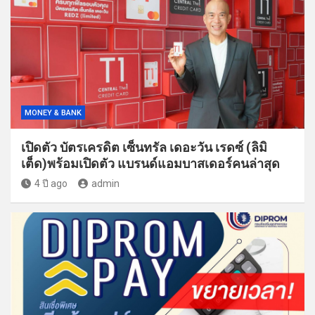
MONEY & BANK
เปิดตัว บัตรเครดิต เซ็นทรัล เดอะวัน เรดซ์ (ลิมิ
เต็ด)พร้อมเปิดตัว แบรนด์แอมบาสเดอร์คนล่าสุด
4 ปี ago
admin