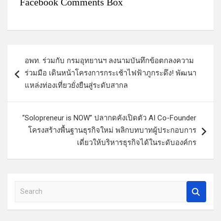
Facebook Comments Box
แ
อพท. ร่วมกับ กรมอุทยานฯ ลงนามบันทึกข้อตกลงความ
น
ร่วมมือ เดินหน้าโครงการกระเช้าไฟฟ้าภูกระดึง! พัฒนา
ะ
แหล่งท่องเที่ยวยั่งยืนสู่ระดับสากล
แ
น
“Solopreneur is NOW” ปลากดคังเปิดตัว AI Co-Founder
ว
โครงสร้างพื้นฐานธุรกิจใหม่ พลิกบทบาทผู้ประกอบการ
เดี่ยวให้บริหารธุรกิจได้ในระดับองค์กร
เ
รื่
อ
S
ง
e
a