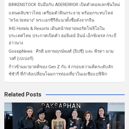
BIRKENSTOCK จับมือกับ ADERERROR เปิดตัวคอลเลกชั่นใหม่
แฟนคลับชาวไทย เตรียมตัวฟินกระจาย พร้อมกระทบไหล่
“หวังเว่ยหยาง” พระเอกซีรีส์แนวตั้งชื่อดังจากจีน
IHG Hotels & Resorts เดินหน้าขยายพอร์ตโฟลิโอใน
ประเทศไทย ประกาศเปิดตัว ฮอลิเดย์ อินน์ เอ็กซ์เพรส กระบี่
อ่าวนาง
GossipNews : คีรติ มหาพฤกษ์พงศ์ (ยิปซี) และ พีรดา นาม
วงศ์ (เปเปอร์)
ก้าวข้ามมายาคติของ Gen Z กับ 4 กรอบความคิดระดับลัก
ซ์ชัวรี่ ที่กำลังเปลี่ยนโฉมการท่องเที่ยวในเอเชียแปซิฟิก
Related Posts