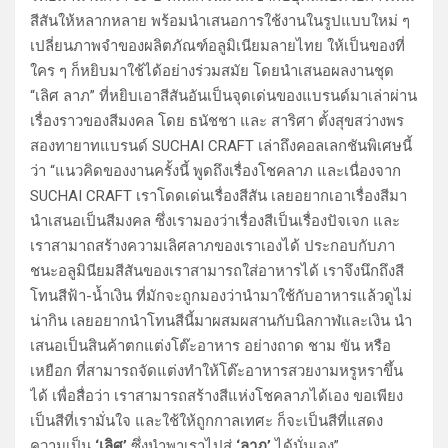
สีสันให้หลากหลาย พร้อมนำเสนอการใช้งานในรูปแบบใหม่ ๆ
เปลี่ยนภาพจำของผลิตภัณฑ์อลูมิเนียมลายไทย ให้เป็นของที่
ใคร ๆ ก็หยิบมาใช้ได้อย่างร่วมสมัย โดยนำเสนอผลงานชุด
“เลิศ ลาภ” ที่หยิบเอาสีสันอันเป็นจุดเด่นของแบรนด์มาเล่าผ่าน
เรื่องราวของสีมงคล โดย ธนัชชา และ สาริศา ตั้งสุขสว่างพร
สองทายาทแบรนด์ SUCHAI CRAFT เล่าถึงคอลเลกชันพิเศษนี้
ว่า “แนวคิดของงานครั้งนี้ พูดถึงเรื่องโชคลาภ และเนื่องจาก
SUCHAI CRAFT เราโดดเด่นเรื่องสีสัน เลยอยากเอาเรื่องสีมา
นำเสนอเป็นสีมงคล ซึ่งเรามองว่าเรื่องสีเป็นเรื่องปัจเจก และ
เราสามาถสร้างความเลิศลาภของเราเองได้ ประกอบกับภา
ชนะอลูมินียมสีสันของเราสามารถใส่อาหารได้ เราจึงนึกถึงสี
โทนสีฟ้า-น้ำเงิน ที่มักจะถูกมองว่านำมาใช้กับอาหารแล้วดูไม่
น่ากิน เลยอยากนำโทนสีนี้มาผสมผสานกับนิลกาฬและเงิน นำ
เสนอเป็นสินค้าตกแต่งโต๊ะอาหาร อย่างถาด ชาม ขัน หรือ
เหยือก ที่สามารถจัดแต่งทำให้โต๊ะอาหารสวยงามหรูหราขึ้น
ได้ เพื่อสื่อว่า เราสามารถสร้างสีแห่งโชคลาภได้เอง ขอเพียง
เป็นสีที่เรามั่นใจ และใช้ให้ถูกกาลเทศะ ก็จะเป็นสีที่แสดง
ความเป็น
‘เลิศ’
ซึ่งนำพาเราไปสู่
‘ลาภ’
ได้นั่นเอง”