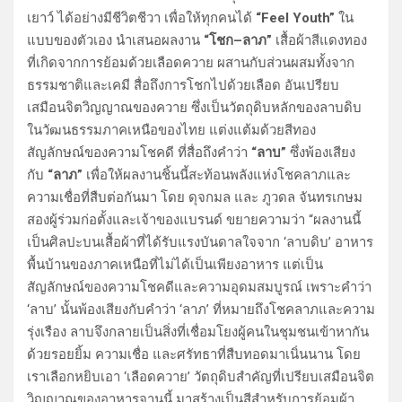
เยาว์ ได้อย่างมีชีวิตชีวา เพื่อให้ทุกคนได้
“Feel Youth”
ใน
แบบของตัวเอง นำเสนอผลงาน
“โชก–ลาภ”
เสื้อผ้าสีแดงทอง
ที่เกิดจากการย้อมด้วยเลือดควาย ผสานกับส่วนผสมทั้งจาก
ธรรมชาติและเคมี สื่อถึงการโชกไปด้วยเลือด อันเปรียบ
เสมือนจิตวิญญาณของควาย ซึ่งเป็นวัตถุดิบหลักของลาบดิบ
ในวัฒนธรรมภาคเหนือของไทย แต่งแต้มด้วยสีทอง
สัญลักษณ์ของความโชคดี ที่สื่อถึงคำว่า
“ลาบ”
ซึ่งพ้องเสียง
กับ
“ลาภ”
เพื่อให้ผลงานชิ้นนี้สะท้อนพลังแห่งโชคลาภและ
ความเชื่อที่สืบต่อกันมา โดย ดุจกมล และ ภูวดล จันทรเกษม
สองผู้ร่วมก่อตั้งและเจ้าของแบรนด์ ขยายความว่า “ผลงานนี้
เป็นศิลปะบนเสื้อผ้าที่ได้รับแรงบันดาลใจจาก ‘ลาบดิบ’ อาหาร
พื้นบ้านของภาคเหนือที่ไม่ได้เป็นเพียงอาหาร แต่เป็น
สัญลักษณ์ของความโชคดีและความอุดมสมบูรณ์ เพราะคำว่า
‘ลาบ’ นั้นพ้องเสียงกับคำว่า ‘ลาภ’ ที่หมายถึงโชคลาภและความ
รุ่งเรือง ลาบจึงกลายเป็นสิ่งที่เชื่อมโยงผู้คนในชุมชนเข้าหากัน
ด้วยรอยยิ้ม ความเชื่อ และศรัทธาที่สืบทอดมาเนิ่นนาน โดย
เราเลือกหยิบเอา ‘เลือดควาย’ วัตถุดิบสำคัญที่เปรียบเสมือนจิต
วิญญาณของอาหารจานนี้ มาสร้างเป็นสีสำหรับการย้อมผ้า