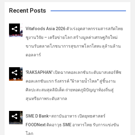
r
c
Recent Posts
h
Vitafoods Asia 2026 ตัวเร่งอุตสาหกรรมสารสกัดไทย
ชูงานวิจัย – เครือข่ายโลก สร้างมูลค่าเศรษฐกิจใหม่
ขานรับตลาดโภชนาการสุขภาพโลกโตทะลุล้านล้าน
ดอลลาร์
'RAKSAPHAN' เปิดฉากคอลเลกชันระดับมาสเตอร์พีซ
คอลเลกชันแรก รังสรรค์ "ผ้าลายน้ำไหล" สู่ชิ้นงาน
ศิลปะสะสมสุดลิมิเต็ด ถ่ายทอดภูมิปัญญาท้องถิ่นสู่
สุนทรียภาพระดับสากล
SME D Bank–สถาบันอาหาร เปิดยุทธศาสตร์
FOODNext ติดอาวุธ SME อาหารไทย รับการแข่งขัน
โลก