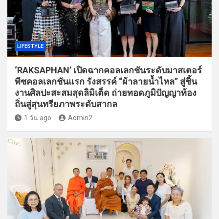
LIFESTYLE
‘RAKSAPHAN’ เปิดฉากคอลเลกชันระดับมาสเตอร์
พีซคอลเลกชันแรก รังสรรค์ “ผ้าลายน้ำไหล” สู่ชิ้น
งานศิลปะสะสมสุดลิมิเต็ด ถ่ายทอดภูมิปัญญาท้อง
ถิ่นสู่สุนทรียภาพระดับสากล
1 วัน ago
Admin2