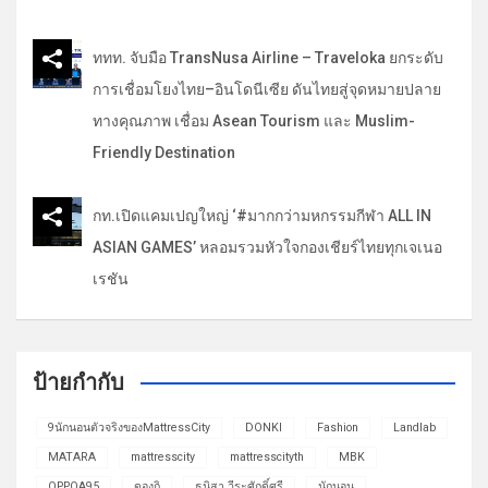
ททท. จับมือ TransNusa Airline – Traveloka ยกระดับ
การเชื่อมโยงไทย–อินโดนีเซีย ดันไทยสู่จุดหมายปลาย
ทางคุณภาพ เชื่อม Asean Tourism และ Muslim-
Friendly Destination
กท.เปิดแคมเปญใหญ่ ‘#มากกว่ามหกรรมกีฬา ALL IN
ASIAN GAMES’ หลอมรวมหัวใจกองเชียร์ไทยทุกเจเนอ
เรชัน
ป้ายกำกับ
9นักนอนตัวจริงของMattressCity
DONKI
Fashion
Landlab
MATARA
mattresscity
mattresscityth
MBK
OPPOA95
ดองกิ
ธนิสา วีระศักดิ์ศรี
นักนอน