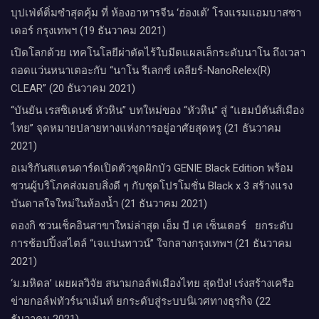
บุปเฟ่ต์ติ่มซำสุดคุ้ม ที่ ห้อง​อาหารจีน​ ‘ฮ่องเต้’ โรงแรม​แอม​บาส​ซา​
เดอร์​ กรุงเทพฯ​ (19 ธันวาคม 2021)
เปิดโลกด้วย เทคโนโลยีผ่าตัดไร้ใบมีดแผลเล็กระดับนาโน ถึงเวลา
ถอดแว่นหนาเตอะกับ “นาโน รีเลกซ์ เคลียร์-NanoRelex(R)
CLEAR” (20 ธันวาคม 2021)
“บันยัน เรสซิเดนซ์ หัวหิน” บทใหม่ของ “หัวหิน” สู่ “แฮมป์ตันส์เมือง
ไทย” จุดหมายปลายทางแห่งการอยู่อาศัยสุดหรู (21 ธันวาคม
2021)
อเมริกันสแตนดาร์ดเปิดตัวชุดฝักบัว GENIE Black Edition พร้อม
ชวนผู้บริโภคส่งมอบสิ่งดี ๆ กับชุดโปรโมชั่น Black x 3 สร้างแรง
บันดาลใจใหม่ในห้องน้ำ (21 ธันวาคม 2021)
ดองกิ ชวนเช็คอินสาขาใหม่ล่าสุด เอ็ม บี เค เซ็นเตอร์ ยกระดับ
การช้อปปิ้งสไตล์ “เจแปนทาวน์” ใจกลางกรุงเทพฯ (21 ธันวาคม
2021)
‘ม.มหิดล’ เผยผลวิจัย สนามกอล์ฟเมืองไทย สุดปัง! เร่งสร้างเครือ
ข่ายกอล์ฟทัวร์นาเม้นท์ ยกระดับสู่ระบบนิเวศทางธุรกิจ (22