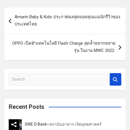
แ
Amarin Baby & Kids ประกาศผลสุดยอดคุณแม่นักรีวิวของ
น
ประเทศไทย ​
ะ
แ
OPPO เปิดตัวเทคโนโลยี Flash Charge สุดล้ำหลากหลาย
น
รุ่น ในงาน MWC 2022
ว
เ
รื่
S
e
อ
a
ง
r
c
Recent Posts
h
SME D Bank–สถาบันอาหาร เปิดยุทธศาสตร์