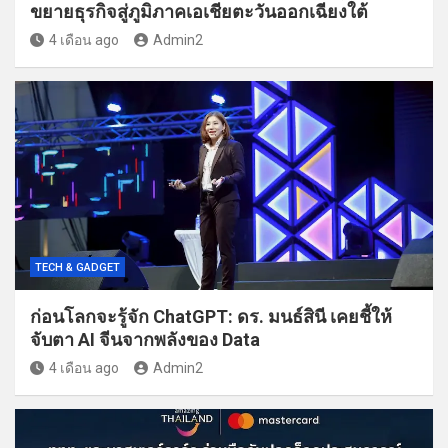
ขยายธุรกิจสู่ภูมิภาคเอเชียตะวันออกเฉียงใต้
4 เดือน ago
Admin2
TECH & GADGET
ก่อนโลกจะรู้จัก ChatGPT: ดร. มนธ์สินี เคยชี้ให้
จับตา AI จีนจากพลังของ Data
4 เดือน ago
Admin2