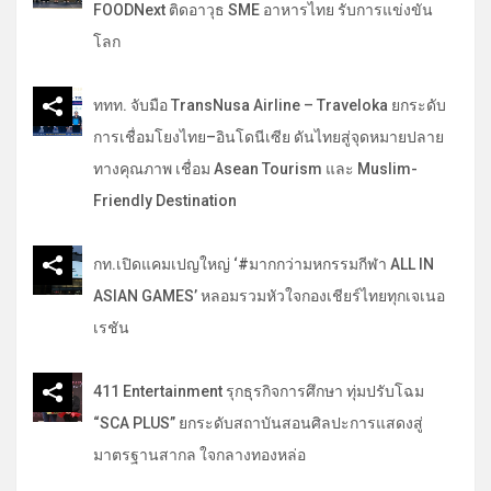
FOODNext ติดอาวุธ SME อาหารไทย รับการแข่งขัน
โลก
ททท. จับมือ TransNusa Airline – Traveloka ยกระดับ
การเชื่อมโยงไทย–อินโดนีเซีย ดันไทยสู่จุดหมายปลาย
ทางคุณภาพ เชื่อม Asean Tourism และ Muslim-
Friendly Destination
กท.เปิดแคมเปญใหญ่ ‘#มากกว่ามหกรรมกีฬา ALL IN
ASIAN GAMES’ หลอมรวมหัวใจกองเชียร์ไทยทุกเจเนอ
เรชัน
411 Entertainment รุกธุรกิจการศึกษา ทุ่มปรับโฉม
“SCA PLUS” ยกระดับสถาบันสอนศิลปะการแสดงสู่
มาตรฐานสากล ใจกลางทองหล่อ