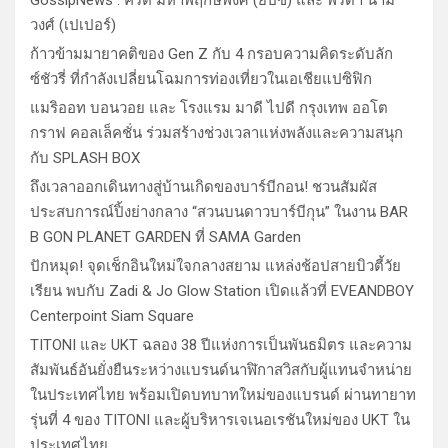
GossipNews : คีรติ มหาพฤกษ์พงศ์ (ยิปซี) และ พีรดา นาม
วงศ์ (เปเปอร์)
ก้าวข้ามมายาคติของ Gen Z กับ 4 กรอบความคิดระดับลัก
ซ์ชัวรี่ ที่กำลังเปลี่ยนโฉมการท่องเที่ยวในเอเชียแปซิฟิก
แมริออท บอนวอย และ โรงแรม มาดี ไปดี กรุงเทพ ออโต
กราฟ คอลเล็คชั่น ร่วมสร้างช่วงเวลาแห่งพลังและความสนุก
กับ SPLASH BOX
ถึงเวลาออกเดินทางสู่บ้านเกิดของบาร์บีกอน! ชวนสัมผัส
ประสบการณ์ปิ้งย่างกลาง “สวนบนดาวบาร์บีกุน” ในงาน BAR
B GON PLANET GARDEN ที่ SAMA Garden
ปักหมุด! จุดเช็กอินใหม่ใจกลางสยาม แหล่งช้อปสายบิวตี้วัย
เรียน พบกับ Zadi & Jo Glow Station เปิดแล้วที่ EVEANDBOY
Centerpoint Siam Square
TITONI และ UKT ฉลอง 38 ปีแห่งการเป็นพันธมิตร และความ
สัมพันธ์อันยั่งยืนระหว่างแบรนด์นาฬิกาสวิสกับผู้แทนจำหน่าย
ในประเทศไทย พร้อมเปิดบทบาทใหม่ของแบรนด์ ผ่านทายาท
รุ่นที่ 4 ของ TITONI และผู้บริหารเจเนอเรชันใหม่ของ UKT ใน
ประเทศไทย