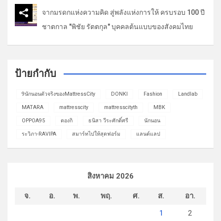
จากมรดกแห่งความคิด สู่พลังแห่งการให้ ครบรอบ 100 ปี
ชาตกาล "พิชัย รัตตกุล" บุคคลต้นแบบของสังคมไทย
ป้ายกำกับ
9นักนอนตัวจริงของMattressCity
DONKI
Fashion
Landlab
MATARA
mattresscity
mattresscityth
MBK
OPPOA95
ดองกิ
ธนิสา วีระศักดิ์ศรี
นักนอน
ระวิภา-RAVIPA
สมาร์ทไปให้สุดฟอร์ม
แลนด์แลป
สิงหาคม 2026
จ.
อ.
พ.
พฤ.
ศ.
ส.
อา.
1
2