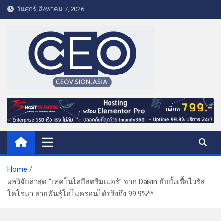
S
วันศุกร์, สิงหาคม 7, 2026
k
i
p
t
o
c
o
CEO VISION.ASIA
Business & Lifestyle
n
t
e
n
t
Home
ผลวิจัยล่าสุด “เทคโนโลยีสตรีมเมอร์” จาก Daikin ยับยั้งเชื้อไวรัส
โคโรนา สายพันธุ์โอไมครอนได้จริงถึง 99.9%**