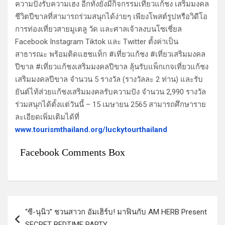
ความปังรับความเฮง อีกทั้งยังมีกิจกรรมเที่ยวแก้ชง เสริมมงคล
ชีวิตปีขาลที่สามารถร่วมสนุกได้ง่ายๆ เพียงโพสต์รูปหรือวิดีโอ
การท่องเที่ยวสายมูเตลู วัด และศาลเจ้าลงบนโซเชี่ยล
Facebook Instagram Tiktok และ Twitter ตั้งค่าเป็น
สาธารณะ พร้อมติดแฮชแท็ก #เที่ยวแก้ชง #เที่ยวเสริมมงคล
ปีขาล #เที่ยวแก้ชงเสริมมงคลปีขาล ลุ้นรับแพ็กเกจเที่ยวแก้ชง
เสริมมงคลปีขาล จำนวน 5 รางวัล (รางวัลละ 2 ท่าน) และรับ
ยันต์ไท้ส่วยแก้ชงเสริมมงคลรับความปัง จำนวน 2,990 รางวัล
ร่วมสนุกได้ตั้งแต่วันนี้ – 15 เมษายน 2565 สามารถศึกษาราย
ละเอียดเพิ่มเติมได้ที่
www.tourismthailand.org/luckytourthailand
Facebook Comments Box
แ
“ซี-นุนิว” ชวนสาวก​ อัมเฮิร์บ! ​มาฟินกับ AM HERB Present
น
SECRET BEDTIME PARTY