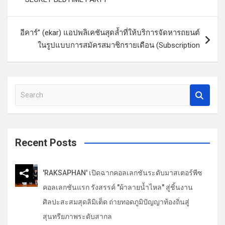
ะ
แ
อีคาร์” (ekar) แอปพลิเคชันสุดล้ำที่ให้บริการจัดหารถยนต์
น
ในรูปแบบการสมัครสมาชิกรายเดือน (Subscription
ว
เ
รื่
S
e
อ
a
ง
r
c
Recent Posts
h
'RAKSAPHAN' เปิดฉากคอลเลกชันระดับมาสเตอร์พีซ
คอลเลกชันแรก รังสรรค์ "ผ้าลายน้ำไหล" สู่ชิ้นงาน
ศิลปะสะสมสุดลิมิเต็ด ถ่ายทอดภูมิปัญญาท้องถิ่นสู่
สุนทรียภาพระดับสากล