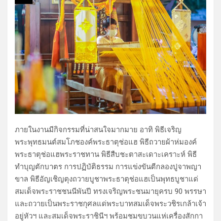
ภายในงานมีกิจกรรมที่น่าสนใจมากมาย อาทิ พิธีเจริญ
พระพุทธมนต์สมโภชองค์พระธาตุช่อแฮ พิธีถวายผ้าห่มองค์
พระธาตุช่อแฮพระราชทาน พิธีสืบชะตาสะเดาะเคราะห์ พิธี
ทำบุญตักบาตร การปฏิบัติธรรม การแข่งขันตีกลองปูจาพญา
ขาล พิธีอัญเชิญตุงถวายบูชาพระธาตุช่อแฮเป็นพุทธบูชาแด่
สมเด็จพระราชชนนีพันปี ทรงเจริญพระชนมายุครบ 90 พรรษา
และถวายเป็นพระราชกุศลแด่พระบาทสมเด็จพระวชิรเกล้าเจ้า
อยู่หัวฯ และสมเด็จพระราชินีฯ พร้อมชมขบวนแห่เครื่องสักกา