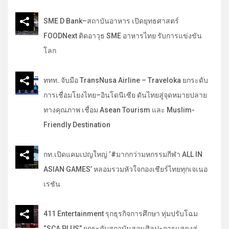
SME D Bank–สถาบันอาหาร เปิดยุทธศาสตร์
FOODNext ติดอาวุธ SME อาหารไทย รับการแข่งขัน
โลก
ททท. จับมือ TransNusa Airline – Traveloka ยกระดับ
การเชื่อมโยงไทย–อินโดนีเซีย ดันไทยสู่จุดหมายปลาย
ทางคุณภาพ เชื่อม Asean Tourism และ Muslim-
Friendly Destination
กท.เปิดแคมเปญใหญ่ ‘#มากกว่ามหกรรมกีฬา ALL IN
ASIAN GAMES’ หลอมรวมหัวใจกองเชียร์ไทยทุกเจเนอ
เรชัน
411 Entertainment รุกธุรกิจการศึกษา ทุ่มปรับโฉม
“SCA PLUS” ยกระดับสถาบันสอนศิลปะการแสดงสู่