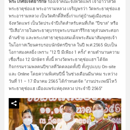
พระโกศัยเจติยารักษ์
รองเจ้าคณะจังหวัดแพร่ เจ้าอาวาสวัด
พระธาตุช่อแฮ พระอารามหลวง เจริญพรว่า วัดพระธาตุช่อแฮ
พระอารามหลวง เป็นวัดศักดิ์สิทธิ์เก่าแก่คู่บ้านคู่เมืองของ
จังหวัดแพร่ เป็นวัดประจำปีเกิดสำหรับคนที่เกิด “ปีขาล” หรือ
“ปีเสือ”ภายในพระธาตุบรรจุพระบรมสารีริกธาตุส่วนพระศอก
ด้านซ้าย และพระเกศาธาตุของสมเด็จพระสัมมาสัมพุทธเจ้า
ในโอกาสเวียนครบรอบนักษัตรปีขาล ในปี พ.ศ.2565 นับเป็น
โอกาสมงคลยิ่ง เพราะ “12 ปี มีเพียง 1 ครั้ง” ตามตำนานความ
เชื่อเรื่อง 12 นักษัตร ทั้งนี้ ทางวัดพระธาตุช่อแฮฯ ได้จัด
กิจกรรมรวมพลคนปีขาลที่วัดตลอดทั้งปี ทั้งรูปแบบ On-site
และ Online โดยความพิเศษปีนี้ ในช่วงเดือนมีนาคม ระหว่าง
วันที่ 11 – 17 มีนาคม 2565 ได้กำหนดจัด “งานประเพณีไหว้
พระธาตุช่อแฮ เมืองแพร่แห่ตุงหลวง ประจำปี 2565”