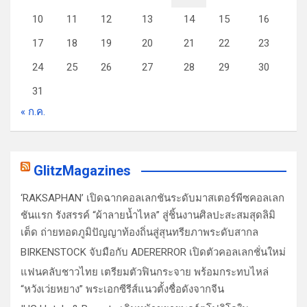
10
11
12
13
14
15
16
17
18
19
20
21
22
23
24
25
26
27
28
29
30
31
« ก.ค.
GlitzMagazines
‘RAKSAPHAN’ เปิดฉากคอลเลกชันระดับมาสเตอร์พีซคอลเลก
ชันแรก รังสรรค์ “ผ้าลายน้ำไหล” สู่ชิ้นงานศิลปะสะสมสุดลิมิ
เต็ด ถ่ายทอดภูมิปัญญาท้องถิ่นสู่สุนทรียภาพระดับสากล
BIRKENSTOCK จับมือกับ ADERERROR เปิดตัวคอลเลกชั่นใหม่
แฟนคลับชาวไทย เตรียมตัวฟินกระจาย พร้อมกระทบไหล่
“หวังเว่ยหยาง” พระเอกซีรีส์แนวตั้งชื่อดังจากจีน