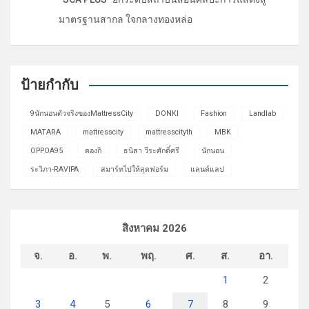
มาตรฐานสากล ใจกลางทองหล่อ
ป้ายกำกับ
9นักนอนตัวจริงของMattressCity
DONKI
Fashion
Landlab
MATARA
mattresscity
mattresscityth
MBK
OPPOA95
ดองกิ
ธนิสา วีระศักดิ์ศรี
นักนอน
ระวิภา-RAVIPA
สมาร์ทไปให้สุดฟอร์ม
แลนด์แลป
สิงหาคม 2026
จ.
อ.
พ.
พฤ.
ศ.
ส.
อา.
1
2
3
4
5
6
7
8
9