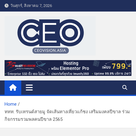
S
วันศุกร์, สิงหาคม 7, 2026
k
i
p
t
o
c
o
CEO VISION.ASIA
Business & Lifestyle
n
t
e
n
t
Home
ททท. รับเทรนด์สายมู จัดเส้นทางเที่ยวแก้ชง เสริมมงคลปีขาล ร่วม
กิจกรรมรวมพลคนปีขาล 2565