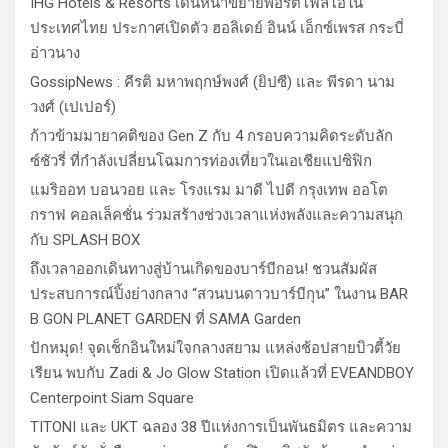
IHG Hotels & Resorts เดินหน้าขยายพอร์ตโฟลิโอใน
ประเทศไทย ประกาศเปิดตัว ฮอลิเดย์ อินน์ เอ็กซ์เพรส กระบี่
อ่าวนาง
GossipNews : คีรติ มหาพฤกษ์พงศ์ (ยิปซี) และ พีรดา นาม
วงศ์ (เปเปอร์)
ก้าวข้ามมายาคติของ Gen Z กับ 4 กรอบความคิดระดับลัก
ซ์ชัวรี่ ที่กำลังเปลี่ยนโฉมการท่องเที่ยวในเอเชียแปซิฟิก
แมริออท บอนวอย และ โรงแรม มาดี ไปดี กรุงเทพ ออโต
กราฟ คอลเล็คชั่น ร่วมสร้างช่วงเวลาแห่งพลังและความสนุก
กับ SPLASH BOX
ถึงเวลาออกเดินทางสู่บ้านเกิดของบาร์บีกอน! ชวนสัมผัส
ประสบการณ์ปิ้งย่างกลาง “สวนบนดาวบาร์บีกุน” ในงาน BAR
B GON PLANET GARDEN ที่ SAMA Garden
ปักหมุด! จุดเช็กอินใหม่ใจกลางสยาม แหล่งช้อปสายบิวตี้วัย
เรียน พบกับ Zadi & Jo Glow Station เปิดแล้วที่ EVEANDBOY
Centerpoint Siam Square
TITONI และ UKT ฉลอง 38 ปีแห่งการเป็นพันธมิตร และความ