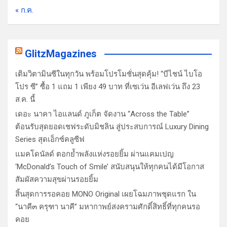
« ก.ค.
GlitzMagazines
เติมวิตามินซีในทุกวัน พร้อมโปรโมชั่นสุดคุ้ม! “บีไชน์ ไบโอ
โปร ซี” ซื้อ 1 แถม 1 เพียง 49 บาท ที่เซเว่น อีเลฟเว่น ถึง 23
ส.ค. นี้
เดอะ นาคา ไอแลนด์ ภูเก็ต จัดงาน “Across the Table”
ต้อนรับสุดยอดเชฟระดับมิชลิน สู่ประสบการณ์ Luxury Dining
Series สุดเอ็กซ์คลูซีฟ
แมคโดนัลด์ ตอกย้ำพลังแห่งรอยยิ้ม ผ่านแคมเปญ
‘McDonald’s Touch of Smile’ สนับสนุนให้ทุกคนได้มีโอกาส
สัมผัสความสุขผ่านรอยยิ้ม
สิ้นสุดการรอคอย MONO Original เผยโฉมภาพชุดแรก ใน
“นาคี๓ ครุฑา นาคี” มหากาพย์สงครามศักดิ์สิทธิ์ที่ทุกคนรอ
คอย