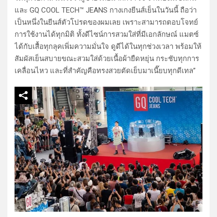
และ GQ COOL TECH™ JEANS กางเกงยีนส์เย็นในวันนี้ ถือว่า
เป็นหนึ่งในยีนส์ตัวโปรดของผมเลย เพราะสามารถตอบโจทย์
การใช้งานได้ทุกมิติ ทั้งดีไซน์การสวมใส่ที่มีเอกลักษณ์ แมตซ์
ได้กับเสื้อทุกลุคเพิ่มความมั่นใจ ดูดีได้ในทุกช่วงเวลา พร้อมให้
สัมผัสเย็นสบายขณะสวมใส่ด้วยเนื้อผ้ายืดหยุ่น กระชับทุกการ
เคลื่อนไหว และที่สำคัญคือทรงสวยตัดเย็บมาเนี๊ยบทุกดีเทล”