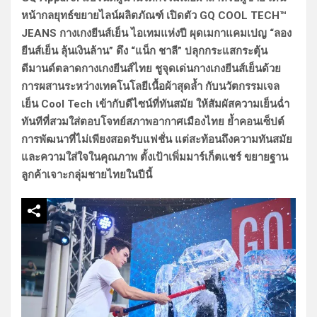
หน้ากลยุทธ์ขยายไลน์ผลิตภัณฑ์ เปิดตัว GQ COOL TECH™
JEANS กางเกงยีนส์เย็น ไอเทมแห่งปี ผุดเมกาแคมเปญ “ลอง
ยีนส์เย็น ลุ้นเงินล้าน” ดึง “แน็ก ชาลี” ปลุกกระแสกระตุ้น
ดีมานด์ตลาดกางเกงยีนส์ไทย ชูจุดเด่นกางเกงยีนส์เย็นด้วย
การผสานระหว่างเทคโนโลยีเนื้อผ้าสุดล้ำ กับนวัตกรรมเจล
เย็น Cool Tech เข้ากับดีไซน์ที่ทันสมัย ให้สัมผัสความเย็นฉ่ำ
ทันทีที่สวมใส่ตอบโจทย์สภาพอากาศเมืองไทย ย้ำคอนเซ็ปต์
การพัฒนาที่ไม่เพียงสอดรับแฟชั่น แต่สะท้อนถึงความทันสมัย
และความใส่ใจในคุณภาพ ตั้งเป้าเพิ่มมาร์เก็ตแชร์ ขยายฐาน
ลูกค้าเจาะกลุ่มชายไทยในปีนี้