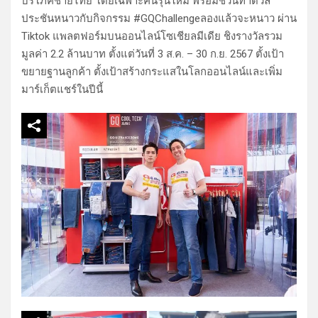
บริโภคชายไทย โดยเฉพาะคนรุ่นใหม่ พร้อมชวนท้าดวล
ประชันหนาวกับกิจกรรม #GQChallengeลองแล้วจะหนาว ผ่าน
Tiktok แพลตฟอร์มบนออนไลน์โซเชียลมีเดีย ชิงรางวัลรวม
มูลค่า 2.2 ล้านบาท ตั้งแต่วันที่ 3 ส.ค. – 30 ก.ย. 2567 ตั้งเป้า
ขยายฐานลูกค้า ตั้งเป้าสร้างกระแสในโลกออนไลน์และเพิ่ม
มาร์เก็ตแชร์ในปีนี้