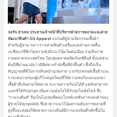
จอร์จ ฮาเทล ประธานเจ้าหน้าที่บริหารฝ่ายการตลาดและฝ่าย
พัฒนาสินค้า GQ Apparel
แบรนด์ผู้นำนวัตกรรมเสื้อผ้า
สำหรับผู้ชาย กล่าวว่า ตลาดสินค้าเครื่องแต่งกายภาคพื้น
เอเชียแปซิฟิกโดยรวมยังมีแนวโน้มโตต่อเนื่อง รวมถึงภาพ
รวมตลาดประเทศไทย ในกลุ่มตลาดผลิตภัณฑ์ยีนส์ ตั้งแต่ช่วง
ต้นปีที่ผ่านมานับว่ามีทิศทางกำลังซื้อที่ยังฟื้นตัว ซึ่งถือเป็น
สัญญาณที่ดีในการเดินหน้าบุกตลาด บวกกับเทรนด์เสื้อผ้าและ
การแต่งกายของผู้บริโภคยุคใหม่ที่ให้ความสนใจและมองหา
เสื้อผ้าที่เน้นสวมใส่สบาย ระบายความร้อนได้ดี แต่ยังสามารถ
แมตซ์ได้กับทุกลุค เพิ่มความมั่นใจได้กับทุกไลฟ์สไตล์ ซึ่ง
“กางเกงยีนส์” ถือเป็นไอเทมที่ตอบโจทย์แฟชั่นการแต่งตัวของ
ผู้ชายได้ทุกยุคสมัย ซึ่งคาดว่าแนวโน้มความต้องการตลาดที่
สูงขึ้นจะส่งผลให้ตลาดกางเกงยีนส์มีการแข่งขันคึกคักขึ้นใน
ช่วงครึ่งปีหลัง