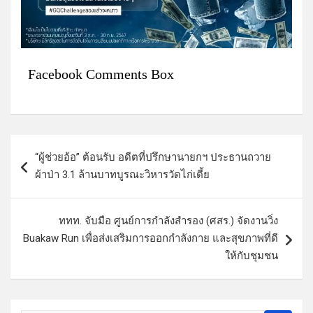
Facebook Comments Box
แ
“ผู้ช่วยอ้อ” ต้อนรับ อดีตที่ปรึกษานายกฯ ประธานถวาย
น
ผ้าป่า 3.1 ล้านบาทบูรณะวิหารวัดไก่เตี้ย
ะ
แ
ททท. จับมือ ศูนย์การกำลังสำรอง (ศสร.) จัดงานวิ่ง
น
Buakaw Run เพื่อส่งเสริมการออกกำลังกาย และสุขภาพที่ดี
ว
ให้กับชุมชน
เ
รื่