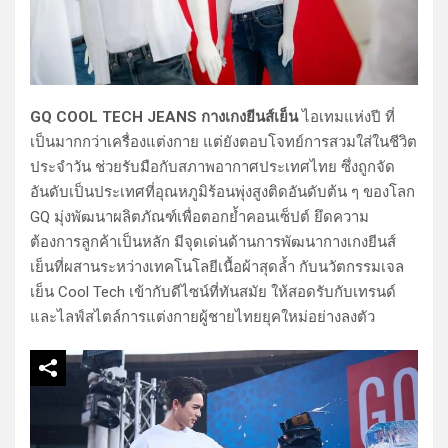
GQ COOL TECH JEANS กางเกงยีนส์เย็น
ไอเทมแห่งปี ที่
เป็นมากกว่าเครื่องแต่งกาย แต่ยังตอบโจทย์การสวมใส่ในชีวิต
ประจำวัน ช่วยรับมือกับสภาพอากาศประเทศไทย ซึ่งถูกจัด
อันดับเป็นประเทศที่อุณหภูมิร้อนพุ่งสูงติดอันดับต้น ๆ ของโลก
GQ มุ่งพัฒนาผลิตภัณฑ์เพื่อตอกย้ำคอนเซ็ปต์ ยึดความ
ต้องการลูกค้าเป็นหลัก มีจุดเด่นด้านการพัฒนากางเกงยีนส์
เย็นที่ผสานระหว่างเทคโนโลยีเนื้อผ้าสุดล้ำ กับนวัตกรรมเจล
เย็น Cool Tech เข้ากับดีไซน์ที่ทันสมัย ให้สอดรับกับเทรนด์
และไลฟ์สไตล์การแต่งกายผู้ชายไทยยุคใหม่อย่างลงตัว