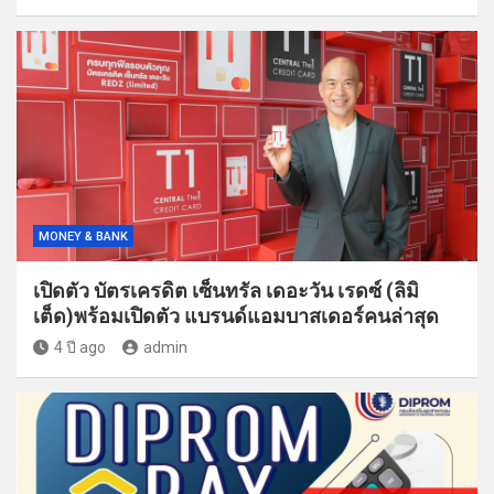
MONEY & BANK
เปิดตัว บัตรเครดิต เซ็นทรัล เดอะวัน เรดซ์ (ลิมิ
เต็ด)พร้อมเปิดตัว แบรนด์แอมบาสเดอร์คนล่าสุด
4 ปี ago
admin