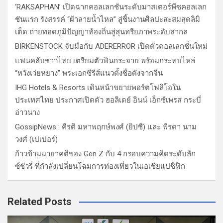
‘RAKSAPHAN’ เปิดฉากคอลเลกชันระดับมาสเตอร์พีซคอลเลก
ชันแรก รังสรรค์ “ผ้าลายน้ำไหล” สู่ชิ้นงานศิลปะสะสมสุดลิมิ
เต็ด ถ่ายทอดภูมิปัญญาท้องถิ่นสู่สุนทรียภาพระดับสากล
BIRKENSTOCK จับมือกับ ADERERROR เปิดตัวคอลเลกชั่นใหม่
แฟนคลับชาวไทย เตรียมตัวฟินกระจาย พร้อมกระทบไหล่
“หวังเว่ยหยาง” พระเอกซีรีส์แนวตั้งชื่อดังจากจีน
IHG Hotels & Resorts เดินหน้าขยายพอร์ตโฟลิโอใน
ประเทศไทย ประกาศเปิดตัว ฮอลิเดย์ อินน์ เอ็กซ์เพรส กระบี่
อ่าวนาง
GossipNews : คีรติ มหาพฤกษ์พงศ์ (ยิปซี) และ พีรดา นาม
วงศ์ (เปเปอร์)
ก้าวข้ามมายาคติของ Gen Z กับ 4 กรอบความคิดระดับลัก
ซ์ชัวรี่ ที่กำลังเปลี่ยนโฉมการท่องเที่ยวในเอเชียแปซิฟิก
Related Posts