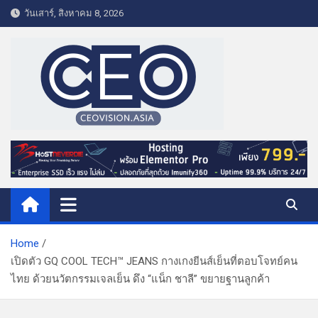
S
วันเสาร์, สิงหาคม 8, 2026
k
i
p
t
o
c
o
CEO VISION.ASIA
Business & Lifestyle
n
t
e
n
t
Home
เปิดตัว GQ COOL TECH™ JEANS กางเกงยีนส์เย็นที่ตอบโจทย์คน
ไทย ด้วยนวัตกรรมเจลเย็น ดึง “แน็ก ชาลี” ขยายฐานลูกค้า