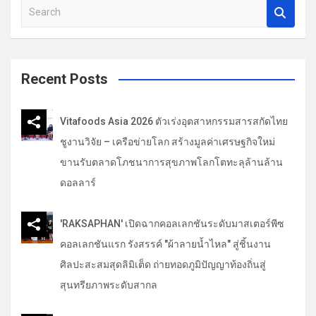
S
อ
e
ง
a
r
c
Recent Posts
h
Vitafoods Asia 2026 ตัวเร่งอุตสาหกรรมสารสกัดไทย
ชูงานวิจัย – เครือข่ายโลก สร้างมูลค่าเศรษฐกิจใหม่
ขานรับตลาดโภชนาการสุขภาพโลกโตทะลุล้านล้าน
ดอลลาร์
'RAKSAPHAN' เปิดฉากคอลเลกชันระดับมาสเตอร์พีซ
คอลเลกชันแรก รังสรรค์ "ผ้าลายน้ำไหล" สู่ชิ้นงาน
ศิลปะสะสมสุดลิมิเต็ด ถ่ายทอดภูมิปัญญาท้องถิ่นสู่
สุนทรียภาพระดับสากล