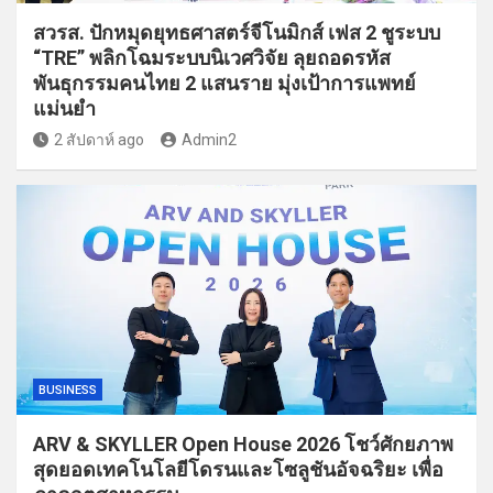
สวรส. ปักหมุดยุทธศาสตร์จีโนมิกส์ เฟส 2 ชูระบบ
“TRE” พลิกโฉมระบบนิเวศวิจัย ลุยถอดรหัส
พันธุกรรมคนไทย 2 แสนราย มุ่งเป้าการแพทย์
แม่นยำ
2 สัปดาห์ ago
Admin2
BUSINESS
ARV & SKYLLER Open House 2026 โชว์ศักยภาพ
สุดยอดเทคโนโลยีโดรนและโซลูชันอัจฉริยะ เพื่อ