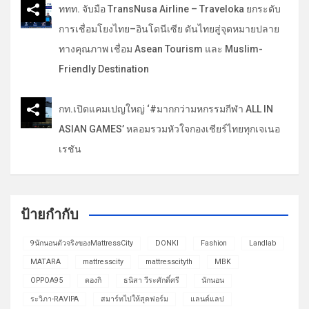
ททท. จับมือ TransNusa Airline – Traveloka ยกระดับ
การเชื่อมโยงไทย–อินโดนีเซีย ดันไทยสู่จุดหมายปลาย
ทางคุณภาพ เชื่อม Asean Tourism และ Muslim-
Friendly Destination
กท.เปิดแคมเปญใหญ่ ‘#มากกว่ามหกรรมกีฬา ALL IN
ASIAN GAMES’ หลอมรวมหัวใจกองเชียร์ไทยทุกเจเนอ
เรชัน
ป้ายกำกับ
9นักนอนตัวจริงของMattressCity
DONKI
Fashion
Landlab
MATARA
mattresscity
mattresscityth
MBK
OPPOA95
ดองกิ
ธนิสา วีระศักดิ์ศรี
นักนอน
ระวิภา-RAVIPA
สมาร์ทไปให้สุดฟอร์ม
แลนด์แลป