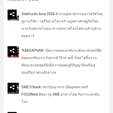
h
Vitafoods Asia 2026 ตัวเร่งอุตสาหกรรมสารสกัดไทย
ชูงานวิจัย – เครือข่ายโลก สร้างมูลค่าเศรษฐกิจใหม่
ขานรับตลาดโภชนาการสุขภาพโลกโตทะลุล้านล้าน
ดอลลาร์
'RAKSAPHAN' เปิดฉากคอลเลกชันระดับมาสเตอร์พีซ
คอลเลกชันแรก รังสรรค์ "ผ้าลายน้ำไหล" สู่ชิ้นงาน
ศิลปะสะสมสุดลิมิเต็ด ถ่ายทอดภูมิปัญญาท้องถิ่นสู่
สุนทรียภาพระดับสากล
SME D Bank–สถาบันอาหาร เปิดยุทธศาสตร์
FOODNext ติดอาวุธ SME อาหารไทย รับการแข่งขัน
โลก