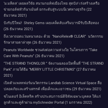
‘ม.มหิดล’ เผยผลวิจัย สนามกอล์ฟเมืองไทย สุดปัง! เร่งสร้างเครือ
ข่ายกอล์ฟทัวร์นาเม้นท์ ยกระดับสู่ระบบนิเวศทางธุรกิจ (22
ธันวาคม 2021)
ปังรับปีใหม่​! ​ Shirley Gems เผยเคล็ดลับ​เสริมบารมีรับปีเสือทอง
(26 ธันวาคม 2021)
ถึงเวลาถอดแว่นหนาเตอะ ด้วย “NanoRelex® CLEAR” นวัตกรรม
รักษาสายตาล่าสุด (26 ธันวาคม 2021)
Peanuts Worldwide ชวนส่งต่อความห่วงใย​ ​ในโครงการ “Take
Care With Peanuts” (26 ธันวาคม 2021)
“THE STRAND THONGLOR ” จัดงานฉลองเปิดพื้นที่ “THE STRAND
Park” ภายใต้ธีม “MERRY LITTLE CHRISTMAS” (27 ธันวาคม
2021)
เปิดตัวแพลทฟอร์มนวัตกรรม Landlab Science Virtual Space สื่อ
ปลอดภัยและสร้างสรรค์ เพื่อเด็กและเยาวชน (29 ธันวาคม 2021)
ชไนเดอร์ อิเล็คทริค สร้างประสบการณ์ดิจิทัลเฉพาะบุคคล ให้แก่
ลูกค้าและคู่ค้าผ่าน mySchneider Portal (1 มกราคม 2022)