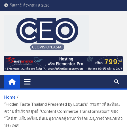
S
วันเสาร์, สิงหาคม 8, 2026
k
i
p
t
o
c
o
CEO VISION.ASIA
Business & Lifestyle
n
t
e
n
t
Home
“Hidden Taste Thailand Presented by Lotus’s” รายการที่สะท้อน
ความสำเร็จกลยุทธ์ “Content Commerce Transformation” ของ
“โลตัส” แย้มเตรียมดันเมนูจากจอสู่จานกว่าร้อยเมนูวางจำหน่ายทั่ว
ประเทศ