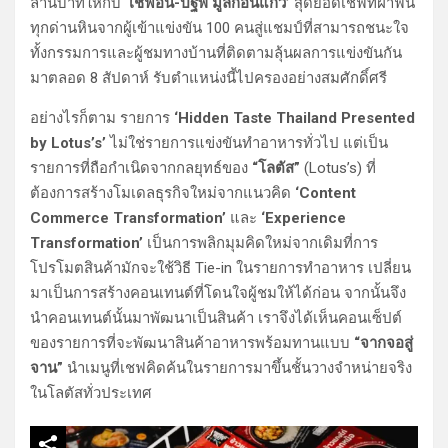
ล้านบาทให้กับ
‘เชฟอ้น-ปฐพี มูลก้อนแก้ว’
สุดยอดเชฟที่ฝ่าฟัน
ทุกด่านหินจากผู้เข้าแข่งขัน 100 คนสู่แชมป์ที่สามารถชนะใจ
ทั้งกรรมการและผู้ชมทางบ้านที่ติดตามลุ้นผลการแข่งขันกัน
มาตลอด 8 สัปดาห์ รับตำแหน่งนี้ไปครองอย่างสมศักดิ์ศรี
อย่างไรก็ตาม รายการ
‘Hidden Taste Thailand Presented
by Lotus’s’
ไม่ใช่รายการแข่งขันทำอาหารทั่วไป แต่เป็น
รายการที่ถือกำเนิดจากกลยุทธ์ของ
“โลตัส”
(Lotus’s) ที่
ต้องการสร้างโมเดลธุรกิจใหม่จากแนวคิด
‘Content
Commerce Transformation’
และ
‘Experience
Transformation’
เป็นการพลิกมุมคิดใหม่จากเดิมที่การ
โปรโมตสินค้ามักจะใช้วิธี Tie-in ในรายการทำอาหาร เปลี่ยน
มาเป็นการสร้างคอนเทนต์ที่โดนใจผู้ชมให้ได้ก่อน จากนั้นจึง
นำคอนเทนต์นั้นมาพัฒนาเป็นสินค้า เราจึงได้เห็นคอนเซ็ปต์
ของรายการที่จะพัฒนาสินค้าอาหารพร้อมทานแบบ
“จากจอสู่
จาน”
นำเมนูที่เชฟคิดค้นในรายการมาขึ้นชั้นวางจำหน่ายจริง
ในโลตัสทั่วประเทศ