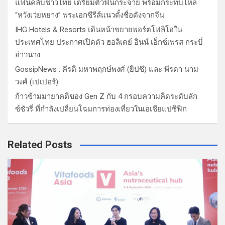
แฟนคลับชาวไทย เตรียมตัวฟินกระจาย พร้อมกระทบไหล่
“หวังเว่ยหยาง” พระเอกซีรีส์แนวตั้งชื่อดังจากจีน
IHG Hotels & Resorts เดินหน้าขยายพอร์ตโฟลิโอใน
ประเทศไทย ประกาศเปิดตัว ฮอลิเดย์ อินน์ เอ็กซ์เพรส กระบี่
อ่าวนาง
GossipNews : คีรติ มหาพฤกษ์พงศ์ (ยิปซี) และ พีรดา นาม
วงศ์ (เปเปอร์)
ก้าวข้ามมายาคติของ Gen Z กับ 4 กรอบความคิดระดับลัก
ซ์ชัวรี่ ที่กำลังเปลี่ยนโฉมการท่องเที่ยวในเอเชียแปซิฟิก
Related Posts