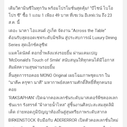
เติมวิตามินซีในทุกวัน พร้อมโปรโมชั่นสุดคุ้ม! “บีไชน์ ไบโอ
โปร ซี” ซื้อ 1 แถม 1 เพียง 49 บาท ที่เซเว่น อีเลฟเว่น ถึง 23
ส.ค. นี้
เดอะ นาคา ไอแลนด์ ภูเก็ต จัดงาน “Across the Table”
ต้อนรับสุดยอดเชฟระดับมิชลิน สู่ประสบการณ์ Luxury Dining
Series สุดเอ็กซ์คลูซีฟ
แมคโดนัลด์ ตอกย้ำพลังแห่งรอยยิ้ม ผ่านแคมเปญ
‘McDonald’s Touch of Smile’ สนับสนุนให้ทุกคนได้มีโอกาส
สัมผัสความสุขผ่านรอยยิ้ม
สิ้นสุดการรอคอย MONO Original เผยโฉมภาพชุดแรก ใน
“นาคี๓ ครุฑา นาคี” มหากาพย์สงครามศักดิ์สิทธิ์ที่ทุกคนรอ
คอย
‘RAKSAPHAN’ เปิดฉากคอลเลกชันระดับมาสเตอร์พีซคอลเลก
ชันแรก รังสรรค์ “ผ้าลายน้ำไหล” สู่ชิ้นงานศิลปะสะสมสุดลิมิ
เต็ด ถ่ายทอดภูมิปัญญาท้องถิ่นสู่สุนทรียภาพระดับสากล
BIRKENSTOCK จับมือกับ ADERERROR เปิดตัวคอลเลกชั่นใหม่