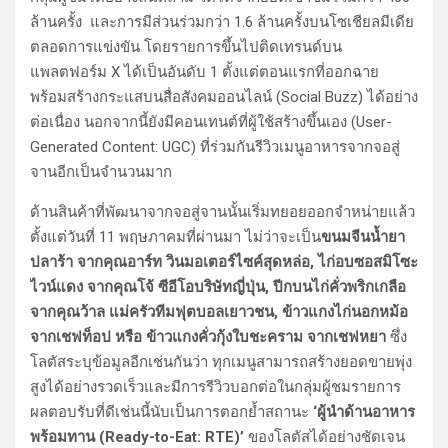
ล้านครั้ง และการมีส่วนร่วมกว่า 1.6 ล้านครั้งบนโซเชียลมีเดีย
ตลอดการแข่งขัน โดยรายการขึ้นไปติดเทรนด์บน
แพลตฟอร์ม X ได้เป็นอันดับ 1 ตั้งแต่ตอนแรกที่ออกฉาย
พร้อมสร้างกระแสบนสื่อสังคมออนไลน์ (Social Buzz) ได้อย่าง
ต่อเนื่อง นอกจากนี้ยังมีคอนเทนต์ที่ผู้ใช้สร้างขึ้นเอง (User-
Generated Content: UGC) ที่ร่วมกันรีวิวเมนูอาหารจากจอสู่
จานอีกเป็นจำนวนมาก
ด้านสินค้าที่พัฒนาจากจอสู่จานนั้นเริ่มทยอยออกจำหน่ายแล้ว
ตั้งแต่วันที่ 11 พฤษภาคมที่ผ่านมา ไม่ว่าจะเป็น
ขนมจีนน้ำยา
ปลาร้า จากคุณอาร์ท วินมอเตอร์ไซค์สุดหล่อ, ไก่อบซอสมิโซะ
ไวน์แดง จากคุณโจ้ ซีอีโอบริษัทญี่ปุ่น, ปีกบนไก่คั่วพริกเกลือ
จากคุณว้าล แม่ครัวทีมฟุตบอลเยาวชน, ข้าวแกงไก่นอกหม้อ
จากเชฟท็อป หรือ ข้าวแกงคั่วกุ้งใบชะคราม จากเชฟหยา
ซึ่ง
โลตัสระบุข้อมูลอีกเช่นกันว่า ทุกเมนูสามารถสร้างยอดขายพุ่ง
สูงได้อย่างรวดเร็วและมีการรีวิวบอกต่อในกลุ่มผู้ชมรายการ
ผลตอบรับที่ดีเช่นนี้นับเป็นการตอกย้ำสถานะ
‘ผู้นำด้านอาหาร
พร้อมทาน (Ready-to-Eat: RTE)’
ของโลตัสได้อย่างชัดเจน