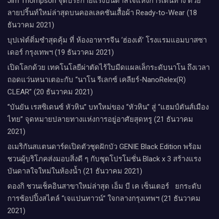
Jim Thompson จุดประกายแรงบันดาลใจแห่งการเดินทาง ด้วย
ลายปริ้นท์ใหม่ล่าสุดบนคอลเลคชันเสื้อผ้า Ready-to-Wear (18
ธันวาคม 2021)
บุปเฟ่ต์ติ่มซำสุดคุ้ม ที่ ห้อง​อาหารจีน​ ‘ฮ่องเต้’ โรงแรม​แอม​บาส​ซา​
เดอร์​ กรุงเทพฯ​ (19 ธันวาคม 2021)
เปิดโลกด้วย เทคโนโลยีผ่าตัดไร้ใบมีดแผลเล็กระดับนาโน ถึงเวลา
ถอดแว่นหนาเตอะกับ “นาโน รีเลกซ์ เคลียร์-NanoRelex(R)
CLEAR” (20 ธันวาคม 2021)
“บันยัน เรสซิเดนซ์ หัวหิน” บทใหม่ของ “หัวหิน” สู่ “แฮมป์ตันส์เมือง
ไทย” จุดหมายปลายทางแห่งการอยู่อาศัยสุดหรู (21 ธันวาคม
2021)
อเมริกันสแตนดาร์ดเปิดตัวชุดฝักบัว GENIE Black Edition พร้อม
ชวนผู้บริโภคส่งมอบสิ่งดี ๆ กับชุดโปรโมชั่น Black x 3 สร้างแรง
บันดาลใจใหม่ในห้องน้ำ (21 ธันวาคม 2021)
ดองกิ ชวนเช็คอินสาขาใหม่ล่าสุด เอ็ม บี เค เซ็นเตอร์ ยกระดับ
การช้อปปิ้งสไตล์ “เจแปนทาวน์” ใจกลางกรุงเทพฯ (21 ธันวาคม
2021)