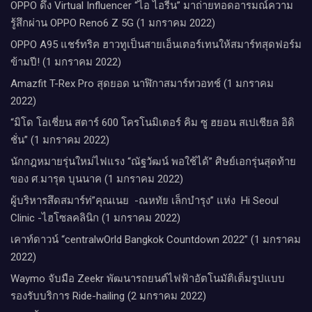
OPPO ดึง Virtual Influencer “ไอ ไอรีน” มาถ่ายทอดอารมณ์ความ
รู้สึกผ่าน OPPO Reno6 Z 5G (1 มกราคม 2022)
OPPO A95 แชร์ทริค ฮาวทูเป็นสายเอ็นเตอร์เทนให้สมาร์ทสุดฟอร์ม
ข้ามปี! (1 มกราคม 2022)
Amazfit T-Rex Pro สุดยอด นาฬิกาสมาร์ทวอทช์ (1 มกราคม
2022)
“มิโด โอเชี่ยน สตาร์ 600 โครโนมิเตอร์ คิม ซู ฮยอน สเปเชียล อิดิ
ชั่น” (1 มกราคม 2022)
นักกฎหมายรุ่นใหม่ไฟแรง “ณัฐวัฒน์ พอใช้ได้” ศิษย์เอกรุ่นสุดท้าย
ของ ศ.มารุต บุนนาค (1 มกราคม 2022)
ผู้บริหารสึดสมาร์ท่”คุณเนย -ณหทัย เล็กบำรุง” แห่ง Hi Seoul
Clinic -ไฮโซลคลินิก (1 มกราคม 2022)
เคาท์ดาวน์​ “centralwOrld Bangkok Countdown 2022” (1 มกราคม
2022)
Waymo จับมือ Zeekr พัฒนารถยนต์ไฟฟ้าอัตโนมัติเต็มรูปแบบ
รองรับบริการ Ride-hailing (2 มกราคม 2022)