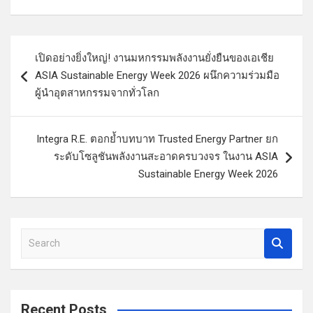
แ
เปิดอย่างยิ่งใหญ่! งานมหกรรมพลังงานยั่งยืนของเอเชีย
น
ASIA Sustainable Energy Week 2026 ผนึกความร่วมมือ
ะ
ผู้นำอุตสาหกรรมจากทั่วโลก
แ
น
Integra R.E. ตอกย้ำบทบาท Trusted Energy Partner ยก
ว
ระดับโซลูชันพลังงานสะอาดครบวงจร ในงาน ASIA
Sustainable Energy Week 2026
เ
รื่
อ
S
ง
e
a
r
c
Recent Posts