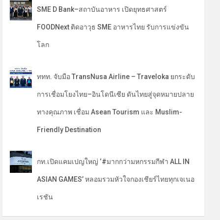
SME D Bank–สถาบันอาหาร เปิดยุทธศาสตร์
FOODNext ติดอาวุธ SME อาหารไทย รับการแข่งขัน
โลก
ททท. จับมือ TransNusa Airline – Traveloka ยกระดับ
การเชื่อมโยงไทย–อินโดนีเซีย ดันไทยสู่จุดหมายปลาย
ทางคุณภาพ เชื่อม Asean Tourism และ Muslim-
Friendly Destination
กท.เปิดแคมเปญใหญ่ ‘#มากกว่ามหกรรมกีฬา ALL IN
ASIAN GAMES’ หลอมรวมหัวใจกองเชียร์ไทยทุกเจเนอ
เรชัน