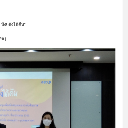
ง! ตังได้คืน”
DPA)