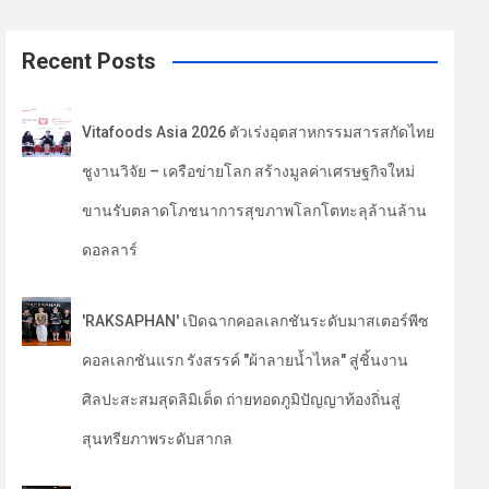
a
r
c
Recent Posts
h
Vitafoods Asia 2026 ตัวเร่งอุตสาหกรรมสารสกัดไทย
ชูงานวิจัย – เครือข่ายโลก สร้างมูลค่าเศรษฐกิจใหม่
ขานรับตลาดโภชนาการสุขภาพโลกโตทะลุล้านล้าน
ดอลลาร์
'RAKSAPHAN' เปิดฉากคอลเลกชันระดับมาสเตอร์พีซ
คอลเลกชันแรก รังสรรค์ "ผ้าลายน้ำไหล" สู่ชิ้นงาน
ศิลปะสะสมสุดลิมิเต็ด ถ่ายทอดภูมิปัญญาท้องถิ่นสู่
สุนทรียภาพระดับสากล