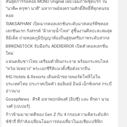
สิ้นสุดการรอคอย MONO Original เผยโฉมภาพชุดแรก ใน
“นาคี๓ ครุฑา นาคี” มหากาพย์สงครามศักดิ์สิทธิ์ที่ทุกคนรอ
คอย
‘RAKSAPHAN’ เปิดฉากคอลเลกชันระดับมาสเตอร์พีซคอล
เลกชันแรก รังสรรค์ “ผ้าลายน้ำไหล” สู่ชิ้นงานศิลปะสะสมสุด
ลิมิเต็ด ถ่ายทอดภูมิปัญญาท้องถิ่นสู่สุนทรียภาพระดับสากล
BIRKENSTOCK จับมือกับ ADERERROR เปิดตัวคอลเลกชั่น
ใหม่
แฟนคลับชาวไทย เตรียมตัวฟินกระจาย พร้อมกระทบไหล่
“หวังเว่ยหยาง” พระเอกซีรีส์แนวตั้งชื่อดังจากจีน
IHG Hotels & Resorts เดินหน้าขยายพอร์ตโฟลิโอใน
ประเทศไทย ประกาศเปิดตัว ฮอลิเดย์ อินน์ เอ็กซ์เพรส กระบี่
อ่าวนาง
GossipNews : คีรติ มหาพฤกษ์พงศ์ (ยิปซี) และ พีรดา นาม
วงศ์ (เปเปอร์)
ก้าวข้ามมายาคติของ Gen Z กับ 4 กรอบความคิดระดับลัก
ซ์ชัวรี่ ที่กำลังเปลี่ยนโฉมการท่องเที่ยวในเอเชียแปซิฟิก