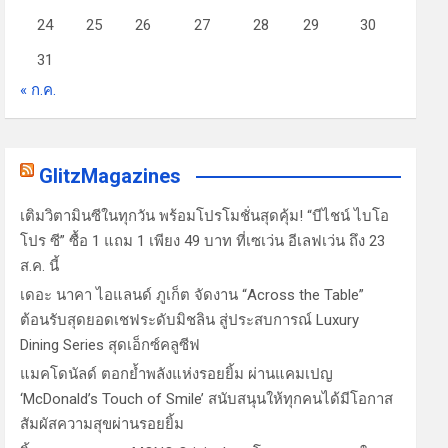
24
25
26
27
28
29
30
31
« ก.ค.
GlitzMagazines
เติมวิตามินซีในทุกวัน พร้อมโปรโมชั่นสุดคุ้ม! “บีไชน์ ไบโอ
โปร ซี” ซื้อ 1 แถม 1 เพียง 49 บาท ที่เซเว่น อีเลฟเว่น ถึง 23
ส.ค. นี้
เดอะ นาคา ไอแลนด์ ภูเก็ต จัดงาน “Across the Table”
ต้อนรับสุดยอดเชฟระดับมิชลิน สู่ประสบการณ์ Luxury
Dining Series สุดเอ็กซ์คลูซีฟ
แมคโดนัลด์ ตอกย้ำพลังแห่งรอยยิ้ม ผ่านแคมเปญ
‘McDonald’s Touch of Smile’ สนับสนุนให้ทุกคนได้มีโอกาส
สัมผัสความสุขผ่านรอยยิ้ม