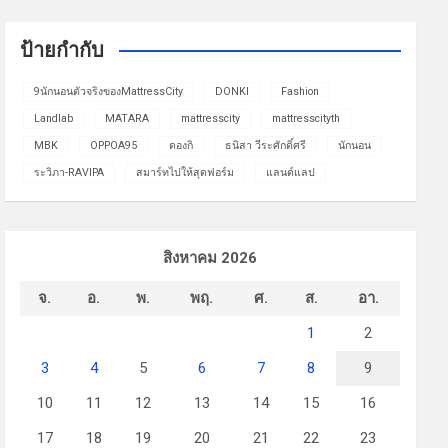
ป้ายกำกับ
9นักนอนตัวจริงของMattressCity
DONKI
Fashion
Landlab
MATARA
mattresscity
mattresscityth
MBK
OPPOA95
ดองกิ
ธนิสา วีระศักดิ์ศรี
นักนอน
ระวิภา-RAVIPA
สมาร์ทไปให้สุดฟอร์ม
แลนด์แลป
สิงหาคม 2026
จ.
อ.
พ.
พฤ.
ศ.
ส.
อา.
1
2
3
4
5
6
7
8
9
10
11
12
13
14
15
16
17
18
19
20
21
22
23