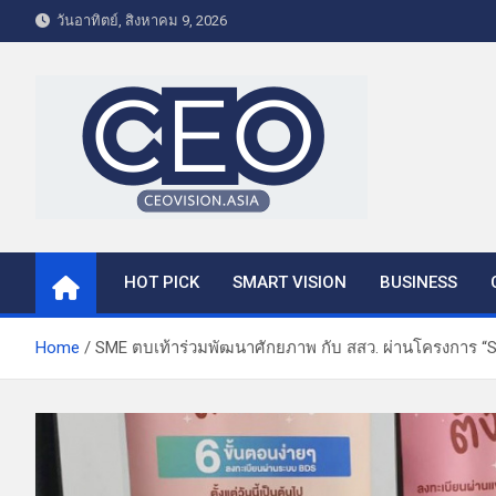
S
วันอาทิตย์, สิงหาคม 9, 2026
k
i
p
t
o
c
o
CEO VISION.ASIA
Business & Lifestyle
n
t
HOT PICK
SMART VISION
BUSINESS
e
n
t
Home
SME ตบเท้าร่วมพัฒนาศักยภาพ กับ สสว. ผ่านโครงการ “SME