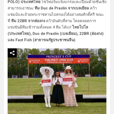
POLO) ประเทศไทย
โชว์ฟอร์มแข็งแกร่งและเปี่ยมด้วยชั้นเชิง
สามารถเอาชนะ
ทีม Duc de Praslin จากเบลเยียม
คว้า
แชมป์และถ้วยพระราชทานไปครองได้อย่างสมศักดิ์ศรี ขณะ
ที่
ทีม 22BR จากฮ่องกง
คว้าอันดับที่สาม โดยตลอดการ
แข่งขันมีทีมเข้าร่วมทั้งหมด 4 ทีม ได้แก่
ไทยโปโล
(ประเทศไทย), Duc de Praslin (เบลเยียม), 22BR (ฮ่องกง)
และ Fast Fish (สาธารณรัฐประชาชนจีน)