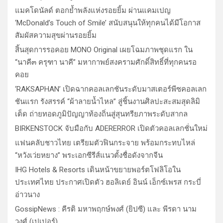
แมคโดนัลด์ ตอกย้ำพลังแห่งรอยยิ้ม ผ่านแคมเปญ
‘McDonald’s Touch of Smile’ สนับสนุนให้ทุกคนได้มีโอกาส
สัมผัสความสุขผ่านรอยยิ้ม
สิ้นสุดการรอคอย MONO Original เผยโฉมภาพชุดแรก ใน
“นาคี๓ ครุฑา นาคี” มหากาพย์สงครามศักดิ์สิทธิ์ที่ทุกคนรอ
คอย
‘RAKSAPHAN’ เปิดฉากคอลเลกชันระดับมาสเตอร์พีซคอลเลก
ชันแรก รังสรรค์ “ผ้าลายน้ำไหล” สู่ชิ้นงานศิลปะสะสมสุดลิมิ
เต็ด ถ่ายทอดภูมิปัญญาท้องถิ่นสู่สุนทรียภาพระดับสากล
BIRKENSTOCK จับมือกับ ADERERROR เปิดตัวคอลเลกชั่นใหม่
แฟนคลับชาวไทย เตรียมตัวฟินกระจาย พร้อมกระทบไหล่
“หวังเว่ยหยาง” พระเอกซีรีส์แนวตั้งชื่อดังจากจีน
IHG Hotels & Resorts เดินหน้าขยายพอร์ตโฟลิโอใน
ประเทศไทย ประกาศเปิดตัว ฮอลิเดย์ อินน์ เอ็กซ์เพรส กระบี่
อ่าวนาง
GossipNews : คีรติ มหาพฤกษ์พงศ์ (ยิปซี) และ พีรดา นาม
วงศ์ (เปเปอร์)