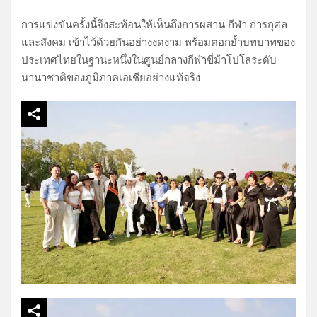
การแข่งขันครั้งนี้จึงสะท้อนให้เห็นถึงการผสาน กีฬา การกุศล
และสังคม เข้าไว้ด้วยกันอย่างงดงาม พร้อมตอกย้ำบทบาทของ
ประเทศไทยในฐานะหนึ่งในศูนย์กลางกีฬาขี่ม้าโปโลระดับ
นานาชาติของภูมิภาคเอเชียอย่างแท้จริง