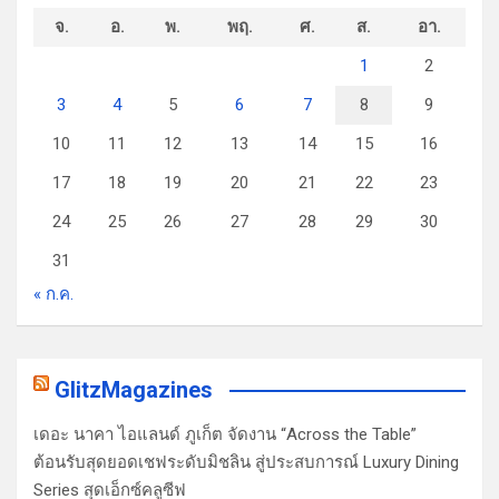
จ.
อ.
พ.
พฤ.
ศ.
ส.
อา.
1
2
3
4
5
6
7
8
9
10
11
12
13
14
15
16
17
18
19
20
21
22
23
24
25
26
27
28
29
30
31
« ก.ค.
GlitzMagazines
เดอะ นาคา ไอแลนด์ ภูเก็ต จัดงาน “Across the Table”
ต้อนรับสุดยอดเชฟระดับมิชลิน สู่ประสบการณ์ Luxury Dining
Series สุดเอ็กซ์คลูซีฟ