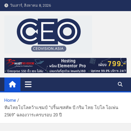
S
วันเสาร์, สิงหาคม 8, 2026
k
i
p
t
o
c
o
CEO VISION.ASIA
Business & Lifestyle
n
t
e
n
t
Home
ทีมไทยโปโลคว้าแชมป์ “ปริ้นเซสคัพ บี.กริม ไทย โปโล โอเพ่น
2569” ฉลองวาระครบรอบ 20 ปี