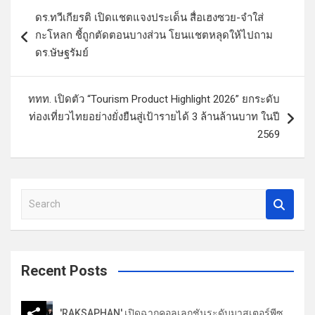
แ
ดร.ทวีเกียรติ เปิดแชตแจงประเด็น สื่อเฮงซวย-จำใส่
น
กะโหลก ชี้ถูกตัดตอนบางส่วน โยนแชตหลุดให้ไปถาม
ะ
ดร.ษัษฐรัมย์
แ
น
ททท. เปิดตัว “Tourism Product Highlight 2026” ยกระดับ
ว
ท่องเที่ยวไทยอย่างยั่งยืนสู่เป้ารายได้ 3 ล้านล้านบาท ในปี
2569
เ
รื่
อ
S
ง
e
a
r
c
Recent Posts
h
'RAKSAPHAN' เปิดฉากคอลเลกชันระดับมาสเตอร์พีซ