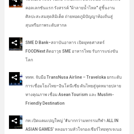
คอลเลกชันแรก รังสรรค์ "ผ้าลายน้ำไหล" สู่ชิ้นงาน
ศิลปะสะสมสุดลิมิเต็ด ถ่ายทอดภูมิปัญญาท้องถิ่นสู่
สุนทรียภาพระดับสากล
SME D Bank–สถาบันอาหาร เปิดยุทธศาสตร์
FOODNext ติดอาวุธ SME อาหารไทย รับการแข่งขัน
โลก
ททท. จับมือ TransNusa Airline – Traveloka ยกระดับ
การเชื่อมโยงไทย–อินโดนีเซีย ดันไทยสู่จุดหมายปลาย
ทางคุณภาพ เชื่อม Asean Tourism และ Muslim-
Friendly Destination
กท.เปิดแคมเปญใหญ่ ‘#มากกว่ามหกรรมกีฬา ALL IN
ASIAN GAMES’ หลอมรวมหัวใจกองเชียร์ไทยทุกเจเนอ