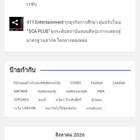
เรชัน
411 Entertainment รุกธุรกิจการศึกษา ทุ่มปรับโฉม
“SCA PLUS” ยกระดับสถาบันสอนศิลปะการแสดงสู่
มาตรฐานสากล ใจกลางทองหล่อ
ป้ายกำกับ
9นักนอนตัวจริงของMattressCity
DONKI
Fashion
Landlab
MATARA
mattresscity
mattresscityth
MBK
OPPOA95
ดองกิ
ธนิสา วีระศักดิ์ศรี
นักนอน
ระวิภา-RAVIPA
สมาร์ทไปให้สุดฟอร์ม
แลนด์แลป
สิงหาคม 2026