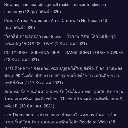
New airplane seat design will make it easier to sleep in
economy (12 กุมภาพันธ์ 2020)
Police Arrest Protesters Amid Curfew In Northeast (13
กุมภาพันธ์ 2020)
“วิลาสินี ภาณุรัตน์” Yves Rocher​ ย้ำภาพ #สวยโลกไม่เสีย รุก
แคมเปญ “ACTS OF LOVE” (1 ธันวาคม 2021)
POLLY ROSE : SUPERNATURAL TRANSLUCENT LOOSE POWDER
(13 ธันวาคม 2021)
บาร์บีคิวพลาซ่า จัดเมกะแคมเปญสุดยิ่งใหญ่ส่งท้ายปี 64 ผ่านเพลง
ดังยุค 90 “ไม่ต้องมีคำบรรยาย” ชูคอนเซ็ปต์ “การเจอกันคือ ความ
สุขที่ยิ่งใหญ่” (17 ธันวาคม 2021)
สเก็ตเชอร์ส ชวนค้นหาคอมฟอร์ทโซนในแบบของคุณกับ พัคซอจุน
ในคอลเลคชันล่าสุด Skechers D’Lites 4.0 รองเท้ารุ่นฮิตที่สายสตรี
ทต้องมี! (18 ธันวาคม 2021)
Jim Thompson จุดประกายแรงบันดาลใจแห่งการเดินทาง ด้วย
ลายปริ้นท์ใหม่ล่าสุดบนคอลเลคชันเสื้อผ้า Ready-to-Wear (18