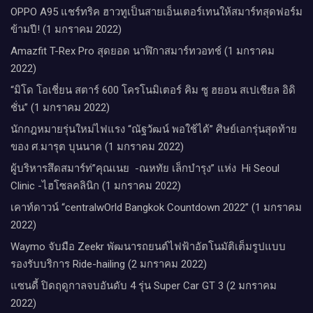
OPPO A95 แชร์ทริค ฮาวทูเป็นสายเอ็นเตอร์เทนให้สมาร์ทสุดฟอร์ม
ข้ามปี! (1 มกราคม 2022)
Amazfit T-Rex Pro สุดยอด นาฬิกาสมาร์ทวอทช์ (1 มกราคม
2022)
“มิโด โอเชี่ยน สตาร์ 600 โครโนมิเตอร์ คิม ซู ฮยอน สเปเชียล อิดิ
ชั่น” (1 มกราคม 2022)
นักกฎหมายรุ่นใหม่ไฟแรง “ณัฐวัฒน์ พอใช้ได้” ศิษย์เอกรุ่นสุดท้าย
ของ ศ.มารุต บุนนาค (1 มกราคม 2022)
ผู้บริหารสึดสมาร์ท่”คุณเนย -ณหทัย เล็กบำรุง” แห่ง Hi Seoul
Clinic -ไฮโซลคลินิก (1 มกราคม 2022)
เคาท์ดาวน์​ “centralwOrld Bangkok Countdown 2022” (1 มกราคม
2022)
Waymo จับมือ Zeekr พัฒนารถยนต์ไฟฟ้าอัตโนมัติเต็มรูปแบบ
รองรับบริการ Ride-hailing (2 มกราคม 2022)
แซนดี้ ปิดฤดูกาลจบอันดับ 4 รุ่น Super Car GT 3 (2 มกราคม
2022)