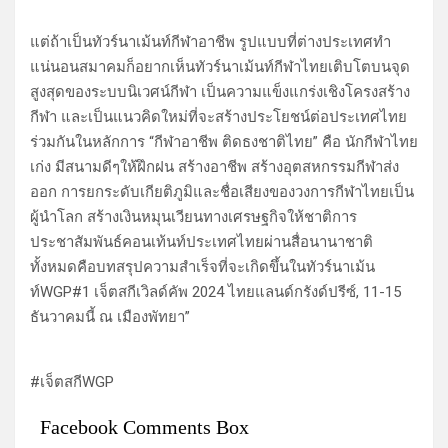
แต่ถ้าเป็นทัวร์นาเม้นท์กีฬาอาชีพ รูปแบบที่ต่างประเทศทำ
แน่นอนสมาคมก็อยากเห็นทัวร์นาเม้นท์กีฬาไทยเติบโตบนจุด
สูงสุดของระบบนิเวศน์กีฬา เป็นความแข็งแกร่งเชิงโครงสร้าง
กีฬา และเป็นแนวคิดใหม่ที่จะสร้างประโยชน์ต่อประเทศไทย
ร่วมกันในหลักการ “กีฬาอาชีพ ติดธงชาติไทย” คือ นักกีฬาไทย
เก่ง มีสนามดีๆให้ฝึกฝน สร้างอาชีพ สร้างอุตสหกรรมกีฬาส่ง
ออก การยกระดับเกียติภูมิและชื่อเสียงของวงการกีฬาไทยเป็น
ผู้นำโลก สร้างเงินหมุนเวียนทางเศรษฐกิจให้ชาติการ
ประชาสัมพันธ์คอนเท้นท์ประเทศไทยผ่านสื่อนานาชาติ
ทั้งหมดคือบทสรุปความสำเร็จที่จะเกิดขึ้นในทัวร์นาเม้น
ท์WGP#1 เจ็ตสกีเวิลด์คัพ 2024 ไทยแลนด์กรังด์ปรีซ์, 11-15
ธันวาคมนี้ ณ เมืองพัทยา”
#เจ็ตสกีWGP
Facebook Comments Box