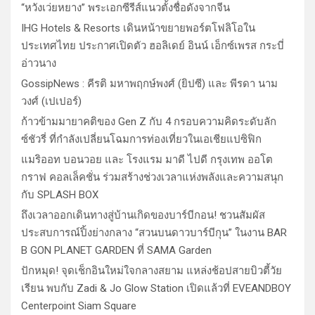
“หวังเว่ยหยาง” พระเอกซีรีส์แนวตั้งชื่อดังจากจีน
IHG Hotels & Resorts เดินหน้าขยายพอร์ตโฟลิโอใน
ประเทศไทย ประกาศเปิดตัว ฮอลิเดย์ อินน์ เอ็กซ์เพรส กระบี่
อ่าวนาง
GossipNews : คีรติ มหาพฤกษ์พงศ์ (ยิปซี) และ พีรดา นาม
วงศ์ (เปเปอร์)
ก้าวข้ามมายาคติของ Gen Z กับ 4 กรอบความคิดระดับลัก
ซ์ชัวรี่ ที่กำลังเปลี่ยนโฉมการท่องเที่ยวในเอเชียแปซิฟิก
แมริออท บอนวอย และ โรงแรม มาดี ไปดี กรุงเทพ ออโต
กราฟ คอลเล็คชั่น ร่วมสร้างช่วงเวลาแห่งพลังและความสนุก
กับ SPLASH BOX
ถึงเวลาออกเดินทางสู่บ้านเกิดของบาร์บีกอน! ชวนสัมผัส
ประสบการณ์ปิ้งย่างกลาง “สวนบนดาวบาร์บีกุน” ในงาน BAR
B GON PLANET GARDEN ที่ SAMA Garden
ปักหมุด! จุดเช็กอินใหม่ใจกลางสยาม แหล่งช้อปสายบิวตี้วัย
เรียน พบกับ Zadi & Jo Glow Station เปิดแล้วที่ EVEANDBOY
Centerpoint Siam Square