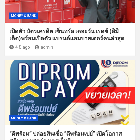
MONEY & BANK
เปิดตัว บัตรเครดิต เซ็นทรัล เดอะวัน เรดซ์ (ลิมิ
เต็ด)พร้อมเปิดตัว แบรนด์แอมบาสเดอร์คนล่าสุด
4 ปี ago
admin
MONEY & BANK
“ดีพร้อม” ปล่อยสินเชื่อ “ดีพร้อมเปย์” เปิดโอกาส