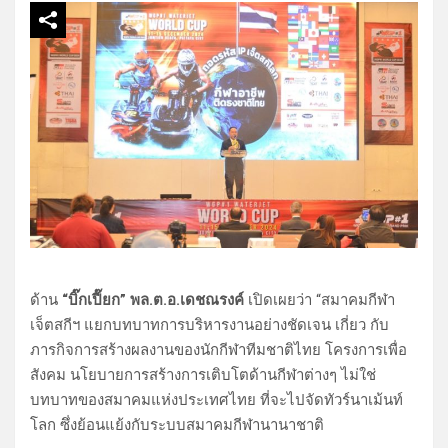
ด้าน
“บิ๊กเปี๊ยก” พล.ต.อ.เดชณรงค์
เปิดเผยว่า “สมาคมกีฬา
เจ็ตสกีฯ แยกบทบาทการบริหารงานอย่างชัดเจน เกี่ยว กับ
ภารกิจการสร้างผลงานของนักกีฬาทีมชาติไทย โครงการเพื่อ
สังคม นโยบายการสร้างการเติบโตด้านกีฬาต่างๆ ไม่ใช่
บทบาทของสมาคมแห่งประเทศไทย ที่จะไปจัดทัวร์นาเม้นท์
โลก ซึ่งย้อนแย้งกับระบบสมาคมกีฬานานาชาติ