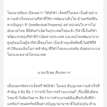
โดยนายพิมล เปิดเผยว่า “WGP#1 เจ็ตสกีโมเดล เป็นตัวอย่าง
ความสำเร็จของงานกีฬาที่ใช้การพัฒนาเติบโต ด้านทรัพย์สิน
ทางปัญญา IP (Intellectual Property) อย่างน่าสนใจ หากไม่
นับมวยไทย ที่มีต้นกำเนิดในประเทศไทยแล้ว กีฬานี้เป็นกีฬา
ชนิดแรกของกีฬาที่กำเนิดต่างประเทศ และคนไทยพัฒนาจาก
ศูนย์จนเป็นผู้นำกีฬานี้ของโลก เป็นเจ้าของลิขสิทธิ์เวิลด์ซีรี่ส์
ทำให้มองเห็นโอกาสสำคัญ ที่กีฬาไทยจะแข่งขัน ทันต่อกระแส
โลกและตลาดโลกอนาคต
นายปริเขต สืบสหการ
เมื่อถอดรหัสจากเจ็ตสกี WGP#1 โมเดล มีกุญแจความสำเร็จที่
สำคัญ 4 ข้อ คือ 1.“การเข้าใจการสร้างแบรนด์” เรื่องนี้ยังมีคน
ไทยเข้าใจผิดกันมาก คิดว่าการทำแบรนด์ต้องสื่อกับสิ่งที่ทำ
แต่ข้อกำหนดทรัพย์สินทางปัญญานานาชาติในปัจจุบัน ห้าม