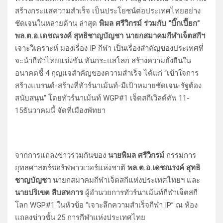
สร้างกระแสความสำเร็จ เป็นประโยชน์ต่อประเทศไทยอย่าง
ชัดเจนในหลายด้าน ล่าสุด
พิมล ศรีวิกรม์ ร่วมกับ “บิ๊กเปี๊ยก”
พล.ต.อ.เดชณรงค์ สุทธิชาญบัญชา นายกสมาคมกีฬาเจ็ตสกีฯ
เจาะวิเคราะห์ มองเรื่อง IP กีฬา เป็นเรื่องสำคัญของประเทศที่
จะนำกีฬาไทยแข่งขัน ทันกระแสโลก สร้างความยั่งยืนใน
อนาคตชี้ 4 กุญแจสำคัญของความสำเร็จ ได้แก่ “เข้าใจการ
สร้างแบรนด์-สร้างที่ทัวร์นาเม้นท์-มีเป้าหมายชัดเจน-รัฐต้อง
สนับสนุน” โดยทัวร์นาเม้นท์ WGP#1 เจ็ตสกีเวิลด์คัพ 11-
15ธันวาคมนี้ จัดที่เมืองพัทยา
จากการแถลงข่าวร่วมกันของ
นายพิมล ศรีวิกรม์
กรรมการ
ยุทธศาสตร์ซอร์ฟพาวเวอร์แห่งชาติ
พล.ต.อ.เดชณรงค์ สุทธิ
ชาญบัญชา
นายกสมาคมกีฬาเจ็ตสกีแห่งประเทศไทยฯ และ
นายปริเขต สืบสหการ
ผู้อำนวยการทัวร์นาเม้นท์กีฬาเจ็ตสกี
โลก WGP#1 ในหัวข้อ “เจาะลึกความสำเร็จกีฬา IP” ณ ห้อง
แถลงข่าวชั้น 25 การกีฬาแห่งประเทศไทย