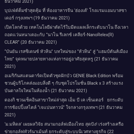
ธันวาคม 2021)
บุปเฟ่ต์ติ่มซำสุดคุ้ม ที่ ห้อง​อาหารจีน​ ‘ฮ่องเต้’ โรงแรม​แอม​บาส​ซา​
เดอร์​ กรุงเทพฯ​ (19 ธันวาคม 2021)
เปิดโลกด้วย เทคโนโลยีผ่าตัดไร้ใบมีดแผลเล็กระดับนาโน ถึงเวลา
ถอดแว่นหนาเตอะกับ “นาโน รีเลกซ์ เคลียร์-NanoRelex(R)
CLEAR” (20 ธันวาคม 2021)
“บันยัน เรสซิเดนซ์ หัวหิน” บทใหม่ของ “หัวหิน” สู่ “แฮมป์ตันส์เมือง
ไทย” จุดหมายปลายทางแห่งการอยู่อาศัยสุดหรู (21 ธันวาคม
2021)
อเมริกันสแตนดาร์ดเปิดตัวชุดฝักบัว GENIE Black Edition พร้อม
ชวนผู้บริโภคส่งมอบสิ่งดี ๆ กับชุดโปรโมชั่น Black x 3 สร้างแรง
บันดาลใจใหม่ในห้องน้ำ (21 ธันวาคม 2021)
ดองกิ ชวนเช็คอินสาขาใหม่ล่าสุด เอ็ม บี เค เซ็นเตอร์ ยกระดับ
การช้อปปิ้งสไตล์ “เจแปนทาวน์” ใจกลางกรุงเทพฯ (21 ธันวาคม
2021)
‘ม.มหิดล’ เผยผลวิจัย สนามกอล์ฟเมืองไทย สุดปัง! เร่งสร้างเครือ
ข่ายกอล์ฟทัวร์นาเม้นท์ ยกระดับสู่ระบบนิเวศทางธุรกิจ (22