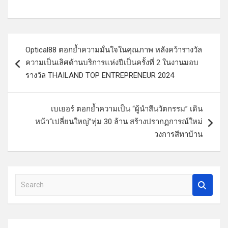
แ
Optical88 ตอกย้ำความมั่นใจในคุณภาพ หลังคว้ารางวัล
น
ความเป็นเลิศด้านบริการแห่งปีเป็นครั้งที่ 2 ในงานมอบ
ะ
รางวัล THAILAND TOP ENTREPRENEUR 2024
แ
น
เบเยอร์ ตอกย้ำความเป็น “ผู้นำสีนวัตกรรม” เดิน
ว
หน้า“เปลี่ยนใหญ่”ทุ่ม 30 ล้าน สร้างปรากฏการณ์ใหม่
วงการสีทาบ้าน
เ
รื่
อ
S
ง
e
a
r