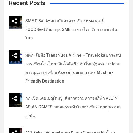
c
Recent Posts
h
SME D Bank–สถาบันอาหาร เปิดยุทธศาสตร์
FOODNext ติดอาวุธ SME อาหารไทย รับการแข่งขัน
โลก
ททท. จับมือ TransNusa Airline – Traveloka ยกระดับ
การเชื่อมโยงไทย–อินโดนีเซีย ดันไทยสู่จุดหมายปลาย
ทางคุณภาพ เชื่อม Asean Tourism และ Muslim-
Friendly Destination
กท.เปิดแคมเปญใหญ่ ‘#มากกว่ามหกรรมกีฬา ALL IN
ASIAN GAMES’ หลอมรวมหัวใจกองเชียร์ไทยทุกเจเนอ
เรชัน
411 Entertainment รุกธุรกิจการศึกษา ทุ่มปรับโฉม