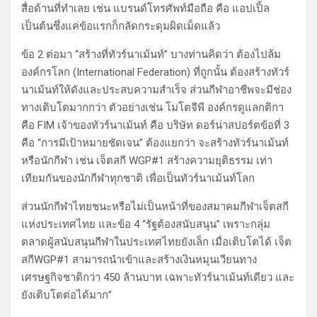
สื่อด้านที่ทำเลย เช่น แบรนด์โทรศัพท์มือถือ คือ แอปเปิ้ล
เป็นต้นซึ่งแค่ข้อแรกก็กลัดกระดุมผิดเม็ดแล้ว
ข้อ 2 ต่อมา “สร้างที่ทัวร์นาเม้นท์” บางท่านคิดว่า ต้องไปล้ม
องค์กรโลก (International Federation) ที่ถูกนั้น ต้องสร้างทัวร์
นาเม้นท์ให้ดังและประสบความสำเร็จ ส่วนกีฬาอาชีพจะมีช่อง
ทางเติบโตมากกว่า ตัวอย่างเช่น โมโตจีพี องค์กรดูแลกติกา
คือ FIM เจ้าของทัวร์นาเม้นท์ คือ บริษัท ดอร์น่าสปอร์ตข้อที่ 3
คือ “การมีเป้าหมายชัดเจน” ต้องแยกว่า จะสร้างทัวร์นาเม้นท์
หรือนักกีฬา เช่น เจ็ตสกี WGP#1 สร้างความยุติธรรม เท่า
เทียมกันของนักกีฬาทุกชาติ เพื่อเป็นทัวร์นาเม้นท์โลก
ส่วนนักกีฬาไทยชนะหรือไม่เป็นหน้าที่ของสมาคมกีฬาเจ็ตสกี
แห่งประเทศไทย และข้อ 4 “รัฐต้องสนับสนุน” เพราะกลุ่ม
ตลาดผู้สนับสนุนกีฬาในประเทศไทยยังเล็ก เมื่อเติบโตได้ เจ็ต
สกีWGP#1 สามารถนำเข้าและสร้างเงินหมุนเวียนทาง
เศรษฐกิจชาติกว่า 450 ล้านบาท เฉพาะทัวร์นาเม้นท์เดียว และ
ยังเติบโตต่อได้มาก”