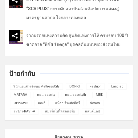
“SCA PLUS” ยกระดับสถาบันสอนศิลปะการแสดงสู่
มาตรฐานสากล ใจกลางทองหล่อ
จากมรดกแห่งความคิด สู่พลังแห่งการให้ ครบรอบ 100 ปี
ชาตกาล "พิชัย รัตตกุล" บุคคลต้นแบบของสังคมไทย
ป้ายกำกับ
9นักนอนตัวจริงของMattressCity
DONKI
Fashion
Landlab
MATARA
mattresscity
mattresscityth
MBK
OPPOA95
ดองกิ
ธนิสา วีระศักดิ์ศรี
นักนอน
ระวิภา-RAVIPA
สมาร์ทไปให้สุดฟอร์ม
แลนด์แลป
สิงหาคม 2026