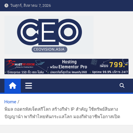
S
วันศุกร์, สิงหาคม 7, 2026
k
i
p
t
o
c
o
CEO VISION.ASIA
Business & Lifestyle
n
t
e
n
t
Home
พิมล ถอดรหัสเจ็ตสกีโลก สร้างกีฬา IP สำคัญ ใช้ทรัพย์สินทาง
ปัญญานำ พากีฬาไทยทันกระแสโลก มองกีฬาอาชีพโอกาสเปิด