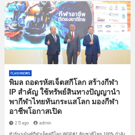
FLASHNEWS
พิมล ถอดรหัสเจ็ตสกีโลก สร้างกีฬา
IP สำคัญ ใช้ทรัพย์สินทางปัญญานำ
พากีฬาไทยทันกระแสโลก มองกีฬา
อาชีพโอกาสเปิด
2 ปี ago
admin
ทัวร์นาเม้นท์กีฬาเจ็ตสกีโลก WGP#1 สัญชาติไทย 100% กำลัง