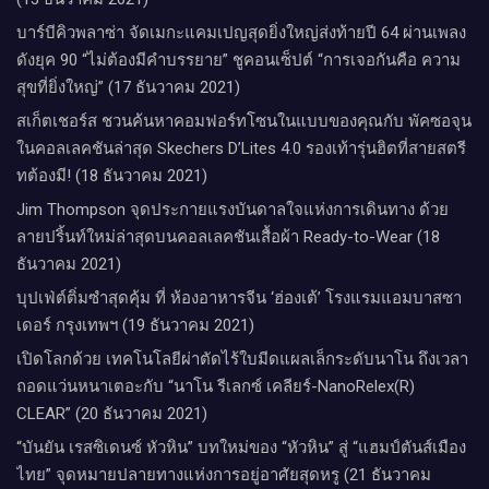
บาร์บีคิวพลาซ่า จัดเมกะแคมเปญสุดยิ่งใหญ่ส่งท้ายปี 64 ผ่านเพลง
ดังยุค 90 “ไม่ต้องมีคำบรรยาย” ชูคอนเซ็ปต์ “การเจอกันคือ ความ
สุขที่ยิ่งใหญ่” (17 ธันวาคม 2021)
สเก็ตเชอร์ส ชวนค้นหาคอมฟอร์ทโซนในแบบของคุณกับ พัคซอจุน
ในคอลเลคชันล่าสุด Skechers D’Lites 4.0 รองเท้ารุ่นฮิตที่สายสตรี
ทต้องมี! (18 ธันวาคม 2021)
Jim Thompson จุดประกายแรงบันดาลใจแห่งการเดินทาง ด้วย
ลายปริ้นท์ใหม่ล่าสุดบนคอลเลคชันเสื้อผ้า Ready-to-Wear (18
ธันวาคม 2021)
บุปเฟ่ต์ติ่มซำสุดคุ้ม ที่ ห้อง​อาหารจีน​ ‘ฮ่องเต้’ โรงแรม​แอม​บาส​ซา​
เดอร์​ กรุงเทพฯ​ (19 ธันวาคม 2021)
เปิดโลกด้วย เทคโนโลยีผ่าตัดไร้ใบมีดแผลเล็กระดับนาโน ถึงเวลา
ถอดแว่นหนาเตอะกับ “นาโน รีเลกซ์ เคลียร์-NanoRelex(R)
CLEAR” (20 ธันวาคม 2021)
“บันยัน เรสซิเดนซ์ หัวหิน” บทใหม่ของ “หัวหิน” สู่ “แฮมป์ตันส์เมือง
ไทย” จุดหมายปลายทางแห่งการอยู่อาศัยสุดหรู (21 ธันวาคม