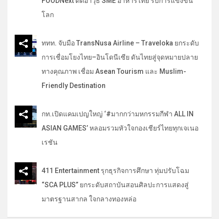
FOODNext ติดอาวุธ SME อาหารไทย รับการแข่งขัน
โลก
ททท. จับมือ TransNusa Airline – Traveloka ยกระดับ
การเชื่อมโยงไทย–อินโดนีเซีย ดันไทยสู่จุดหมายปลาย
ทางคุณภาพ เชื่อม Asean Tourism และ Muslim-
Friendly Destination
กท.เปิดแคมเปญใหญ่ ‘#มากกว่ามหกรรมกีฬา ALL IN
ASIAN GAMES’ หลอมรวมหัวใจกองเชียร์ไทยทุกเจเนอ
เรชัน
411 Entertainment รุกธุรกิจการศึกษา ทุ่มปรับโฉม
“SCA PLUS” ยกระดับสถาบันสอนศิลปะการแสดงสู่
มาตรฐานสากล ใจกลางทองหล่อ