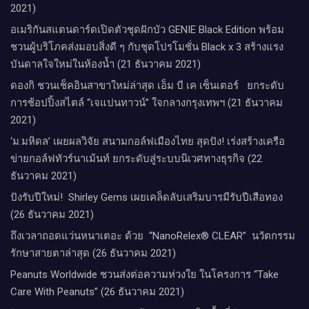
2021)
อเมริกันสแตนดาร์ดเปิดตัวชุดฝักบัว GENIE Black Edition พร้อม
ชวนผู้บริโภคส่งมอบสิ่งดี ๆ กับชุดโปรโมชั่น Black x 3 สร้างแรง
บันดาลใจใหม่ในห้องน้ำ (21 ธันวาคม 2021)
ดองกิ ชวนเช็คอินสาขาใหม่ล่าสุด เอ็ม บี เค เซ็นเตอร์ ยกระดับ
การช้อปปิ้งสไตล์ “เจแปนทาวน์” ใจกลางกรุงเทพฯ (21 ธันวาคม
2021)
‘ม.มหิดล’ เผยผลวิจัย สนามกอล์ฟเมืองไทย สุดปัง! เร่งสร้างเครือ
ข่ายกอล์ฟทัวร์นาเม้นท์ ยกระดับสู่ระบบนิเวศทางธุรกิจ (22
ธันวาคม 2021)
ปังรับปีใหม่​! ​ Shirley Gems เผยเคล็ดลับ​เสริมบารมีรับปีเสือทอง
(26 ธันวาคม 2021)
ถึงเวลาถอดแว่นหนาเตอะ ด้วย “NanoRelex® CLEAR” นวัตกรรม
รักษาสายตาล่าสุด (26 ธันวาคม 2021)
Peanuts Worldwide ชวนส่งต่อความห่วงใย​ ​ในโครงการ “Take
Care With Peanuts” (26 ธันวาคม 2021)