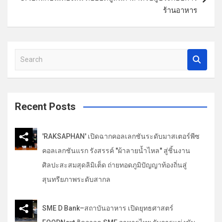
รื่
ร้านอาหาร
อ
ง
S
e
a
r
c
Recent Posts
h
'RAKSAPHAN' เปิดฉากคอลเลกชันระดับมาสเตอร์พีซ
คอลเลกชันแรก รังสรรค์ "ผ้าลายน้ำไหล" สู่ชิ้นงาน
ศิลปะสะสมสุดลิมิเต็ด ถ่ายทอดภูมิปัญญาท้องถิ่นสู่
สุนทรียภาพระดับสากล
SME D Bank–สถาบันอาหาร เปิดยุทธศาสตร์