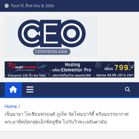
S
วันเสาร์, สิงหาคม 8, 2026
k
i
p
t
o
c
o
CEO VISION.ASIA
Business & Lifestyle
n
t
e
n
t
Home
เซ็นมายา โอเชียนฟรอนต์ ภูเก็ต จัดโฟมปาร์ตี้ พร้อมบรรยากาศ
พระอาทิตย์ตกสุดเอ็กซ์คลูซีฟ ไปกับวิวทะเลอันดามัน