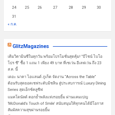
24
25
26
27
28
29
30
31
« ก.ค.
GlitzMagazines
เติมวิตามินซีในทุกวัน พร้อมโปรโมชั่นสุดคุ้ม! “บีไชน์ ไบโอ
โปร ซี” ซื้อ 1 แถม 1 เพียง 49 บาท ที่เซเว่น อีเลฟเว่น ถึง 23
ส.ค. นี้
เดอะ นาคา ไอแลนด์ ภูเก็ต จัดงาน “Across the Table”
ต้อนรับสุดยอดเชฟระดับมิชลิน สู่ประสบการณ์ Luxury Dining
Series สุดเอ็กซ์คลูซีฟ
แมคโดนัลด์ ตอกย้ำพลังแห่งรอยยิ้ม ผ่านแคมเปญ
‘McDonald’s Touch of Smile’ สนับสนุนให้ทุกคนได้มีโอกาส
สัมผัสความสุขผ่านรอยยิ้ม