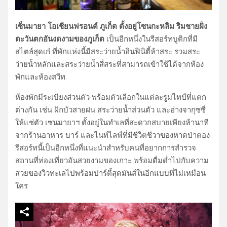
เซ็นมายา โอเชียนฟรอนต์ ภูเก็ต ตั้งอยู่โซนกะหลิม ริมชายฝั่ง
ตะวันตกอันงดงามของภูเก็ต
เป็นอีกหนึ่งในรีสอร์ทบูติกที่มี
สไตล์สุดเก๋ ที่พักแห่งนี้มีสระว่ายน้ำอินฟินิตี้ห้าสระ รวมสระ
ว่ายน้ำหลักและสระว่ายน้ำสี่สระที่สามารถเข้าใช้ได้จากห้อง
พักและห้องสวีท
ห้องพักมีระเบียงส่วนตัว พร้อมตัวเลือกในแต่ละรูมไทป์ที่แตก
ต่างกัน เช่น ฝักบัวสายฝน สระว่ายน้ำส่วนตัว และอ่างจากุซซี่
ให้แช่ตัว เซนมายาฯ ตั้งอยู่ในทำเลที่สะดวกสบายเพียงห้านาที
จากร้านอาหาร บาร์ และไนท์ไลฟ์ที่มีชีวิตชีวาของหาดป่าตอง
รีสอร์ทนี้เป็นอีกหนึ่งที่แนะนำสำหรับคนที่อยากการสำรวจ
สถานที่ท่องเที่ยวอันสวยงามของเกาะ พร้อมดื่มด่ำไปกับความ
สวยของวิวทะเลไปพร้อมปาร์ตี้สุดมันส์ในอีกแบบที่ไม่เหมือน
ใคร