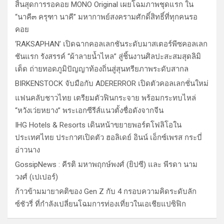
สิ้นสุดการรอคอย MONO Original เผยโฉมภาพชุดแรก ใน
“นาคี๓ ครุฑา นาคี” มหากาพย์สงครามศักดิ์สิทธิ์ที่ทุกคนรอ
คอย
‘RAKSAPHAN’ เปิดฉากคอลเลกชันระดับมาสเตอร์พีซคอลเลก
ชันแรก รังสรรค์ “ผ้าลายน้ำไหล” สู่ชิ้นงานศิลปะสะสมสุดลิมิ
เต็ด ถ่ายทอดภูมิปัญญาท้องถิ่นสู่สุนทรียภาพระดับสากล
BIRKENSTOCK จับมือกับ ADERERROR เปิดตัวคอลเลกชั่นใหม่
แฟนคลับชาวไทย เตรียมตัวฟินกระจาย พร้อมกระทบไหล่
“หวังเว่ยหยาง” พระเอกซีรีส์แนวตั้งชื่อดังจากจีน
IHG Hotels & Resorts เดินหน้าขยายพอร์ตโฟลิโอใน
ประเทศไทย ประกาศเปิดตัว ฮอลิเดย์ อินน์ เอ็กซ์เพรส กระบี่
อ่าวนาง
GossipNews : คีรติ มหาพฤกษ์พงศ์ (ยิปซี) และ พีรดา นาม
วงศ์ (เปเปอร์)
ก้าวข้ามมายาคติของ Gen Z กับ 4 กรอบความคิดระดับลัก
ซ์ชัวรี่ ที่กำลังเปลี่ยนโฉมการท่องเที่ยวในเอเชียแปซิฟิก