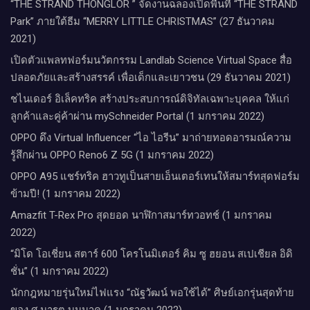
“THE STRAND THONGLOR ” จัดงานฉลองเปิดพื้นที่ “THE STRAND
Park” ภายใต้ธีม “MERRY LITTLE CHRISTMAS” (27 ธันวาคม
2021)
เปิดตัวแพลทฟอร์มนวัตกรรม Landlab Science Virtual Space สื่อ
ปลอดภัยและสร้างสรรค์ เพื่อเด็กและเยาวชน (29 ธันวาคม 2021)
ชไนเดอร์ อิเล็คทริค สร้างประสบการณ์ดิจิทัลเฉพาะบุคคล ให้แก่
ลูกค้าและคู่ค้าผ่าน mySchneider Portal (1 มกราคม 2022)
OPPO ดึง Virtual Influencer “ไอ ไอรีน” มาถ่ายทอดอารมณ์ความ
รู้สึกผ่าน OPPO Reno6 Z 5G (1 มกราคม 2022)
OPPO A95 แชร์ทริค ฮาวทูเป็นสายเอ็นเตอร์เทนให้สมาร์ทสุดฟอร์ม
ข้ามปี! (1 มกราคม 2022)
Amazfit T-Rex Pro สุดยอด นาฬิกาสมาร์ทวอทช์ (1 มกราคม
2022)
“มิโด โอเชี่ยน สตาร์ 600 โครโนมิเตอร์ คิม ซู ฮยอน สเปเชียล อิดิ
ชั่น” (1 มกราคม 2022)
นักกฎหมายรุ่นใหม่ไฟแรง “ณัฐวัฒน์ พอใช้ได้” ศิษย์เอกรุ่นสุดท้าย
ของ ศ.มารุต บุนนาค (1 มกราคม 2022)