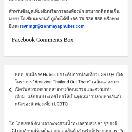
สำหรับข้อมูลเพิ่มเติมหรือการจองห้องพัก สามารถติดต่อเซ็น
มายา โอเชียนฟรอนต์ ภูเก็ตได้ที่ +66 76 336 888 หรือทาง
อีเมล
rsvnmgr@zenmayaphuket.com
Facebook Comments Box
แ
ททท. จับมือ W Hotels ยกระดับการท่องเที่ยว LGBTQ+ เปิด
น
โครงการ “Amazing Thailand Out There” เฉลิมฉลองการ
ะ
เปิดรับความหลากหลายทางวัฒนธรรมและความเท่า
แ
เทียม ผลักดันประเทศไทยให้เป็นจุดหมายปลายทางอันดับ
หนึ่งของนักท่องเที่ยว LGBTQ+
น
ว
โก โฮลเซลล์ ดัน ปลากะพงสามน้ำทะเลสาบสงขลา ชูของดี
เ
GI เอกลักษณ์ท้องถิ่น ต่อยอดสู่สินค้าสำหรับผู้ประกอบการ