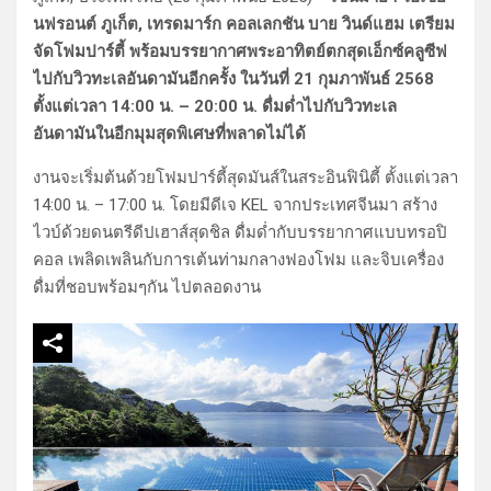
นฟรอนต์ ภูเก็ต, เทรดมาร์ก คอลเลกชัน บาย วินด์แฮม เตรียม
จัดโฟมปาร์ตี้ พร้อมบรรยากาศพระอาทิตย์ตกสุดเอ็กซ์คลูซีฟ
ไปกับวิวทะเลอันดามันอีกครั้ง ในวันที่ 21 กุมภาพันธ์ 2568
ตั้งแต่เวลา 14:00 น. – 20:00 น. ดื่มด่ำไปกับวิวทะเล
อันดามันในอีกมุมสุดพิเศษที่พลาดไม่ได้
งานจะเริ่มต้นด้วยโฟมปาร์ตี้สุดมันส์ในสระอินฟินิตี้ ตั้งแต่เวลา
14:00 น. – 17:00 น. โดยมีดีเจ KEL จากประเทศจีนมา สร้าง
ไวบ์ด้วยดนตรีดีปเฮาส์สุดชิล ดื่มด่ำกับบรรยากาศแบบทรอปิ
คอล เพลิดเพลินกับการเต้นท่ามกลางฟองโฟม และจิบเครื่อง
ดื่มที่ชอบพร้อมๆกัน ไปตลอดงาน