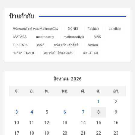
ป้ายกำกับ
9นักนอนตัวจริงของMattressCity
DONKI
Fashion
Landlab
MATARA
mattresscity
mattresscityth
MBK
OPPOA95
ดองกิ
ธนิสา วีระศักดิ์ศรี
นักนอน
ระวิภา-RAVIPA
สมาร์ทไปให้สุดฟอร์ม
แลนด์แลป
สิงหาคม 2026
จ.
อ.
พ.
พฤ.
ศ.
ส.
อา.
1
2
3
4
5
6
7
8
9
10
11
12
13
14
15
16
17
18
19
20
21
22
23