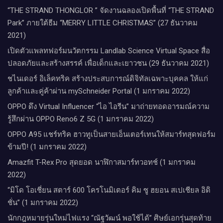
“THE STRAND THONGLOR ” จัดงานฉลองเปิดพื้นที่ “THE STRAND
Park” ภายใต้ธีม “MERRY LITTLE CHRISTMAS” (27 ธันวาคม
2021)
เปิดตัวแพลทฟอร์มนวัตกรรม Landlab Science Virtual Space สื่อ
ปลอดภัยและสร้างสรรค์ เพื่อเด็กและเยาวชน (29 ธันวาคม 2021)
ชไนเดอร์ อิเล็คทริค สร้างประสบการณ์ดิจิทัลเฉพาะบุคคล ให้แก่
ลูกค้าและคู่ค้าผ่าน mySchneider Portal (1 มกราคม 2022)
OPPO ดึง Virtual Influencer “ไอ ไอรีน” มาถ่ายทอดอารมณ์ความ
รู้สึกผ่าน OPPO Reno6 Z 5G (1 มกราคม 2022)
OPPO A95 แชร์ทริค ฮาวทูเป็นสายเอ็นเตอร์เทนให้สมาร์ทสุดฟอร์ม
ข้ามปี! (1 มกราคม 2022)
Amazfit T-Rex Pro สุดยอด นาฬิกาสมาร์ทวอทช์ (1 มกราคม
2022)
“มิโด โอเชี่ยน สตาร์ 600 โครโนมิเตอร์ คิม ซู ฮยอน สเปเชียล อิดิ
ชั่น” (1 มกราคม 2022)
นักกฎหมายรุ่นใหม่ไฟแรง “ณัฐวัฒน์ พอใช้ได้” ศิษย์เอกรุ่นสุดท้าย