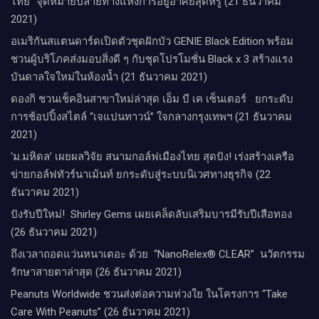
ไทย” จุดหมายปลายทางแห่งการอยู่อาศัยสุดหรู (21 ธันวาคม
2021)
อเมริกันสแตนดาร์ดเปิดตัวชุดฝักบัว GENIE Black Edition พร้อม
ชวนผู้บริโภคส่งมอบสิ่งดี ๆ กับชุดโปรโมชั่น Black x 3 สร้างแรง
บันดาลใจใหม่ในห้องน้ำ (21 ธันวาคม 2021)
ดองกิ ชวนเช็คอินสาขาใหม่ล่าสุด เอ็ม บี เค เซ็นเตอร์ ยกระดับ
การช้อปปิ้งสไตล์ “เจแปนทาวน์” ใจกลางกรุงเทพฯ (21 ธันวาคม
2021)
‘ม.มหิดล’ เผยผลวิจัย สนามกอล์ฟเมืองไทย สุดปัง! เร่งสร้างเครือ
ข่ายกอล์ฟทัวร์นาเม้นท์ ยกระดับสู่ระบบนิเวศทางธุรกิจ (22
ธันวาคม 2021)
ปังรับปีใหม่​! ​ Shirley Gems เผยเคล็ดลับ​เสริมบารมีรับปีเสือทอง
(26 ธันวาคม 2021)
ถึงเวลาถอดแว่นหนาเตอะ ด้วย “NanoRelex® CLEAR” นวัตกรรม
รักษาสายตาล่าสุด (26 ธันวาคม 2021)
Peanuts Worldwide ชวนส่งต่อความห่วงใย​ ​ในโครงการ “Take
Care With Peanuts” (26 ธันวาคม 2021)