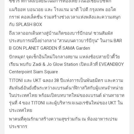
ซ์ชัวรี่ ที่กำลังเปลี่ยนโฉมการท่องเที่ยวในเอเชียแปซิฟิก
แมริออท บอนวอย และ โรงแรม มาดี ไปดี กรุงเทพ ออโต
กราฟ คอลเล็คชั่น ร่วมสร้างช่วงเวลาแห่งพลังและความสนุก
กับ SPLASH BOX
ถึงเวลาออกเดินทางสู่บ้านเกิดของบาร์บีกอน! ชวนสัมผัส
ประสบการณ์ปิ้งย่างกลาง “สวนบนดาวบาร์บีกุน” ในงาน BAR
B GON PLANET GARDEN ที่ SAMA Garden
ปักหมุด! จุดเช็กอินใหม่ใจกลางสยาม แหล่งช้อปสายบิวตี้วัย
เรียน พบกับ Zadi & Jo Glow Station เปิดแล้วที่ EVEANDBOY
Centerpoint Siam Square
TITONI และ UKT ฉลอง 38 ปีแห่งการเป็นพันธมิตร และความ
สัมพันธ์อันยั่งยืนระหว่างแบรนด์นาฬิกาสวิสกับผู้แทนจำหน่าย
ในประเทศไทย พร้อมเปิดบทบาทใหม่ของแบรนด์ ผ่านทายาท
รุ่นที่ 4 ของ TITONI และผู้บริหารเจเนอเรชันใหม่ของ UKT ใน
ประเทศไทย
พาคนที่คุณรักมาสร้างความสุขร่วมกัน ณ ห้องอาหารเปรม
ประชากร