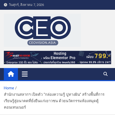
S
วันศุกร์, สิงหาคม 7, 2026
k
i
p
t
o
c
o
CEO VISION.ASIA
Business & Lifestyle
n
t
e
n
t
Home
สำนักงานสลากฯ เปิดตัว “กล่องความรู้ ปูทางฝัน” สร้างพื้นที่การ
เรียนรู้สู่อนาคตที่ยั่งยืนแก่เยาวชน ด้วยนวัตกรรมห้องสมุดตู้
คอนเทนเนอร์