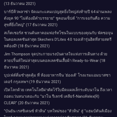
(13 ธันวาคม 2021)
บาร์บีคิวพลาซ่า จัดเมกะแคมเปญสุดยิ่งใหญ่ส่งท้ายปี 64 ผ่านเพลง
ดังยุค 90 “ไม่ต้องมีคำบรรยาย” ชูคอนเซ็ปต์ “การเจอกันคือ ความ
สุขที่ยิ่งใหญ่” (17 ธันวาคม 2021)
สเก็ตเชอร์ส ชวนค้นหาคอมฟอร์ทโซนในแบบของคุณกับ พัคซอจุน
ในคอลเลคชันล่าสุด Skechers D’Lites 4.0 รองเท้ารุ่นฮิตที่สายสตรี
ทต้องมี! (18 ธันวาคม 2021)
Jim Thompson จุดประกายแรงบันดาลใจแห่งการเดินทาง ด้วย
ลายปริ้นท์ใหม่ล่าสุดบนคอลเลคชันเสื้อผ้า Ready-to-Wear (18
ธันวาคม 2021)
บุปเฟ่ต์ติ่มซำสุดคุ้ม ที่ ห้อง​อาหารจีน​ ‘ฮ่องเต้’ โรงแรม​แอม​บาส​ซา​
เดอร์​ กรุงเทพฯ​ (19 ธันวาคม 2021)
เปิดโลกด้วย เทคโนโลยีผ่าตัดไร้ใบมีดแผลเล็กระดับนาโน ถึงเวลา
ถอดแว่นหนาเตอะกับ “นาโน รีเลกซ์ เคลียร์-NanoRelex(R)
CLEAR” (20 ธันวาคม 2021)
“บันยัน เรสซิเดนซ์ หัวหิน” บทใหม่ของ “หัวหิน” สู่ “แฮมป์ตันส์เมือง