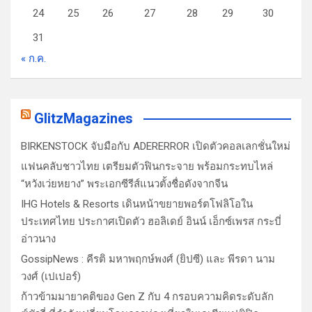
24
25
26
27
28
29
30
31
« ก.ค.
GlitzMagazines
BIRKENSTOCK จับมือกับ ADERERROR เปิดตัวคอลเลกชั่นใหม่
แฟนคลับชาวไทย เตรียมตัวฟินกระจาย พร้อมกระทบไหล่
“หวังเว่ยหยาง” พระเอกซีรีส์แนวตั้งชื่อดังจากจีน
IHG Hotels & Resorts เดินหน้าขยายพอร์ตโฟลิโอใน
ประเทศไทย ประกาศเปิดตัว ฮอลิเดย์ อินน์ เอ็กซ์เพรส กระบี่
อ่าวนาง
GossipNews : คีรติ มหาพฤกษ์พงศ์ (ยิปซี) และ พีรดา นาม
วงศ์ (เปเปอร์)
ก้าวข้ามมายาคติของ Gen Z กับ 4 กรอบความคิดระดับลัก