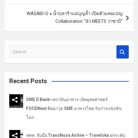
ะ
แ
WASABI-O x น้ำปลาร้าแม่บุญล้ำ เปิดตัวแคมเปญ
น
Collaboration “นัว MEETS วาซาบิ”
ว
เ
รื่
S
e
อ
a
ง
r
c
Recent Posts
h
SME D Bank–สถาบันอาหาร เปิดยุทธศาสตร์
FOODNext ติดอาวุธ SME อาหารไทย รับการแข่งขัน
โลก
ททท. จับมือ TransNusa Airline – Traveloka ยกระดับ