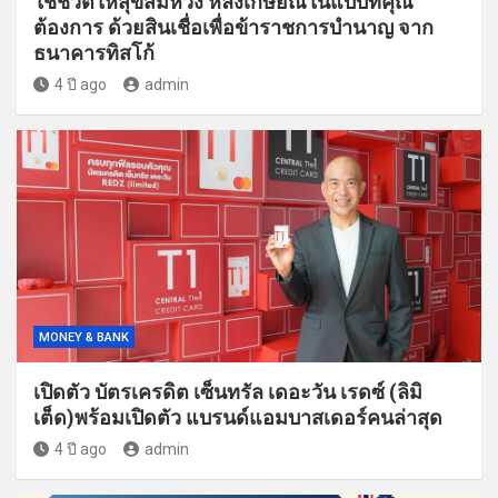
ใช้ชีวิตให้สุขสมหวัง หลังเกษียณในแบบที่คุณ
ต้องการ ด้วยสินเชื่อเพื่อข้าราชการบำนาญ จาก
ธนาคารทิสโก้
4 ปี ago
admin
MONEY & BANK
เปิดตัว บัตรเครดิต เซ็นทรัล เดอะวัน เรดซ์ (ลิมิ
เต็ด)พร้อมเปิดตัว แบรนด์แอมบาสเดอร์คนล่าสุด
4 ปี ago
admin