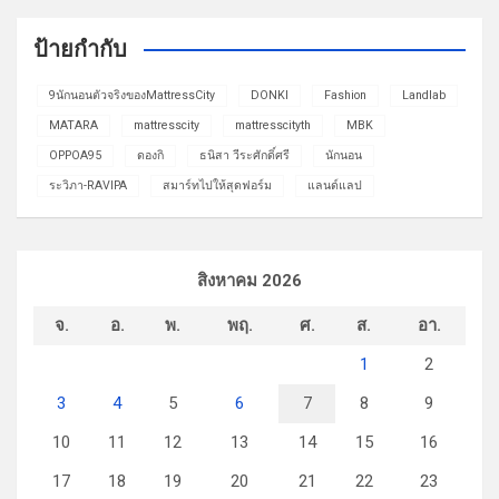
ป้ายกำกับ
9นักนอนตัวจริงของMattressCity
DONKI
Fashion
Landlab
MATARA
mattresscity
mattresscityth
MBK
OPPOA95
ดองกิ
ธนิสา วีระศักดิ์ศรี
นักนอน
ระวิภา-RAVIPA
สมาร์ทไปให้สุดฟอร์ม
แลนด์แลป
สิงหาคม 2026
จ.
อ.
พ.
พฤ.
ศ.
ส.
อา.
1
2
3
4
5
6
7
8
9
10
11
12
13
14
15
16
17
18
19
20
21
22
23