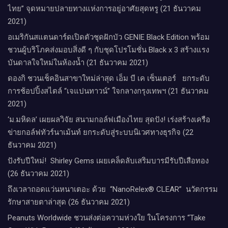
ไทย” จุดหมายปลายทางแห่งการอยู่อาศัยสุดหรู (21 ธันวาคม
2021)
อเมริกันสแตนดาร์ดเปิดตัวชุดฝักบัว GENIE Black Edition พร้อม
ชวนผู้บริโภคส่งมอบสิ่งดี ๆ กับชุดโปรโมชั่น Black x 3 สร้างแรง
บันดาลใจใหม่ในห้องน้ำ (21 ธันวาคม 2021)
ดองกิ ชวนเช็คอินสาขาใหม่ล่าสุด เอ็ม บี เค เซ็นเตอร์ ยกระดับ
การช้อปปิ้งสไตล์ “เจแปนทาวน์” ใจกลางกรุงเทพฯ (21 ธันวาคม
2021)
‘ม.มหิดล’ เผยผลวิจัย สนามกอล์ฟเมืองไทย สุดปัง! เร่งสร้างเครือ
ข่ายกอล์ฟทัวร์นาเม้นท์ ยกระดับสู่ระบบนิเวศทางธุรกิจ (22
ธันวาคม 2021)
ปังรับปีใหม่​! ​ Shirley Gems เผยเคล็ดลับ​เสริมบารมีรับปีเสือทอง
(26 ธันวาคม 2021)
ถึงเวลาถอดแว่นหนาเตอะ ด้วย “NanoRelex® CLEAR” นวัตกรรม
รักษาสายตาล่าสุด (26 ธันวาคม 2021)
Peanuts Worldwide ชวนส่งต่อความห่วงใย​ ​ในโครงการ “Take