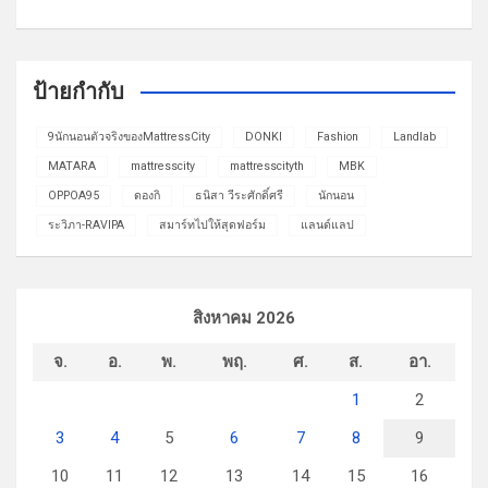
ป้ายกำกับ
9นักนอนตัวจริงของMattressCity
DONKI
Fashion
Landlab
MATARA
mattresscity
mattresscityth
MBK
OPPOA95
ดองกิ
ธนิสา วีระศักดิ์ศรี
นักนอน
ระวิภา-RAVIPA
สมาร์ทไปให้สุดฟอร์ม
แลนด์แลป
สิงหาคม 2026
จ.
อ.
พ.
พฤ.
ศ.
ส.
อา.
1
2
3
4
5
6
7
8
9
10
11
12
13
14
15
16