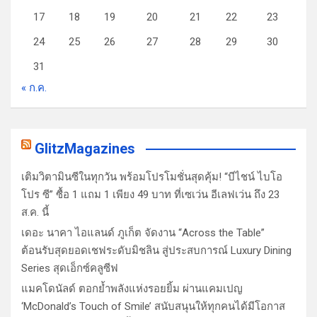
17
18
19
20
21
22
23
24
25
26
27
28
29
30
31
« ก.ค.
GlitzMagazines
เติมวิตามินซีในทุกวัน พร้อมโปรโมชั่นสุดคุ้ม! “บีไชน์ ไบโอ
โปร ซี” ซื้อ 1 แถม 1 เพียง 49 บาท ที่เซเว่น อีเลฟเว่น ถึง 23
ส.ค. นี้
เดอะ นาคา ไอแลนด์ ภูเก็ต จัดงาน “Across the Table”
ต้อนรับสุดยอดเชฟระดับมิชลิน สู่ประสบการณ์ Luxury Dining
Series สุดเอ็กซ์คลูซีฟ
แมคโดนัลด์ ตอกย้ำพลังแห่งรอยยิ้ม ผ่านแคมเปญ
‘McDonald’s Touch of Smile’ สนับสนุนให้ทุกคนได้มีโอกาส