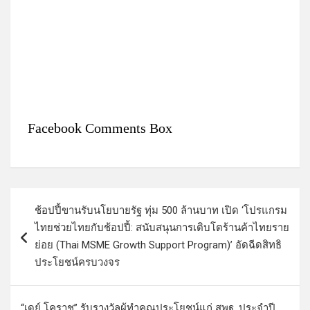
Facebook Comments Box
แ
ช้อปปี้ขานรับนโยบายรัฐ ทุ่ม 500 ล้านบาท เปิด ‘โปรแกรม
น
ไทยช่วยไทยกับช้อปปี้: สนับสนุนการเติบโตร้านค้าไทยราย
ะ
ย่อย (Thai MSME Growth Support Program)’ อัดฉีดสิทธิ
แ
ประโยชน์ครบวงจร
น
ว
“เดย์ โคราช” รับรางวัลผู้ทำคุณประโยชน์แก่ สพฐ. ประจำปี