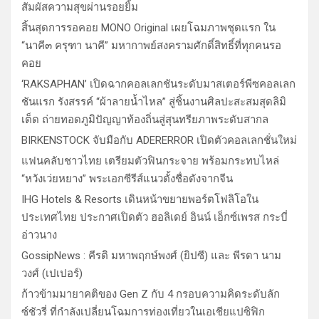
สัมผัสความสุขผ่านรอยยิ้ม
สิ้นสุดการรอคอย MONO Original เผยโฉมภาพชุดแรก ใน
“นาคี๓ ครุฑา นาคี” มหากาพย์สงครามศักดิ์สิทธิ์ที่ทุกคนรอ
คอย
‘RAKSAPHAN’ เปิดฉากคอลเลกชันระดับมาสเตอร์พีซคอลเลก
ชันแรก รังสรรค์ “ผ้าลายน้ำไหล” สู่ชิ้นงานศิลปะสะสมสุดลิมิ
เต็ด ถ่ายทอดภูมิปัญญาท้องถิ่นสู่สุนทรียภาพระดับสากล
BIRKENSTOCK จับมือกับ ADERERROR เปิดตัวคอลเลกชั่นใหม่
แฟนคลับชาวไทย เตรียมตัวฟินกระจาย พร้อมกระทบไหล่
“หวังเว่ยหยาง” พระเอกซีรีส์แนวตั้งชื่อดังจากจีน
IHG Hotels & Resorts เดินหน้าขยายพอร์ตโฟลิโอใน
ประเทศไทย ประกาศเปิดตัว ฮอลิเดย์ อินน์ เอ็กซ์เพรส กระบี่
อ่าวนาง
GossipNews : คีรติ มหาพฤกษ์พงศ์ (ยิปซี) และ พีรดา นาม
วงศ์ (เปเปอร์)
ก้าวข้ามมายาคติของ Gen Z กับ 4 กรอบความคิดระดับลัก
ซ์ชัวรี่ ที่กำลังเปลี่ยนโฉมการท่องเที่ยวในเอเชียแปซิฟิก