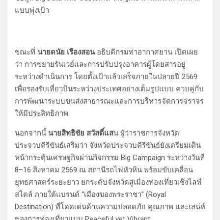
แบบพุ่งเป้า
ขณะที่
นายดนัย เรืองสอน
อธิบดีกรมท่าอากาศยาน เปิดเผย
ว่า การขยายรันเวย์และการปรับปรุงอาคารผู้โดยสารอยู่
ระหว่างดำเนินการ โดยตั้งเป้าแล้วเสร็จภายในปลายปี 2569
เพื่อรองรับเที่ยวบินระหว่างประเทศอย่างเต็มรูปแบบ ควบคู่กับ
การพัฒนาระบบขนส่งสาธารณะและการบริหารจัดการจราจร
ให้มีประสิทธิภาพ
นอกจากนี้
นายสิทธิชัย สวัสดิ์แส
น ผู้ว่าราชการจังหวัด
ประจวบคีรีขันธ์เสริมว่า จังหวัดประจวบคีรีขันธ์ยังเตรียมเดิน
หน้ากระตุ้นเศรษฐกิจผ่านกิจกรรม Big Campaign ระหว่างวันที่
8–16 สิงหาคม 2569 ณ สถานีรถไฟหัวหิน พร้อมขับเคลื่อน
ยุทธศาสตร์ระยะยาว ยกระดับจังหวัดสู่เมืองท่องเที่ยวเชิงไลฟ์
สไตล์ ภายใต้แบรนด์ “เมืองของพระราชา” (Royal
Destination) ที่โดดเด่นด้านความปลอดภัย คุณภาพ และเสน่ห์
ของการท่องเที่ยวแบบ Peaceful yet Vibrant