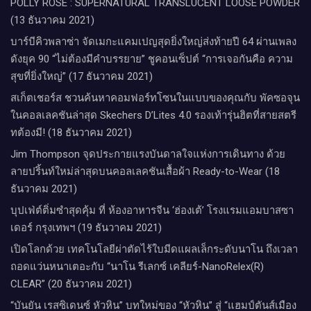
POLLY ROSE : SUPERNATURAL TRANSLUCENT LOOSE POWDER
(13 ธันวาคม 2021)
บาร์บีคิวพลาซ่า จัดเมกะแคมเปญสุดยิ่งใหญ่ส่งท้ายปี 64 ผ่านเพลง
ดังยุค 90 “ไม่ต้องมีคำบรรยาย” ชูคอนเซ็ปต์ “การเจอกันคือ ความ
สุขที่ยิ่งใหญ่” (17 ธันวาคม 2021)
สเก็ตเชอร์ส ชวนค้นหาคอมฟอร์ทโซนในแบบของคุณกับ พัคซอจุน
ในคอลเลคชันล่าสุด Skechers D’Lites 4.0 รองเท้ารุ่นฮิตที่สายสตรี
ทต้องมี! (18 ธันวาคม 2021)
Jim Thompson จุดประกายแรงบันดาลใจแห่งการเดินทาง ด้วย
ลายปริ้นท์ใหม่ล่าสุดบนคอลเลคชันเสื้อผ้า Ready-to-Wear (18
ธันวาคม 2021)
บุปเฟ่ต์ติ่มซำสุดคุ้ม ที่ ห้อง​อาหารจีน​ ‘ฮ่องเต้’ โรงแรม​แอม​บาส​ซา​
เดอร์​ กรุงเทพฯ​ (19 ธันวาคม 2021)
เปิดโลกด้วย เทคโนโลยีผ่าตัดไร้ใบมีดแผลเล็กระดับนาโน ถึงเวลา
ถอดแว่นหนาเตอะกับ “นาโน รีเลกซ์ เคลียร์-NanoRelex(R)
CLEAR” (20 ธันวาคม 2021)
“บันยัน เรสซิเดนซ์ หัวหิน” บทใหม่ของ “หัวหิน” สู่ “แฮมป์ตันส์เมือง