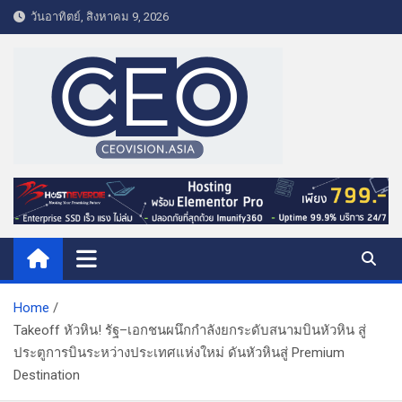
S
วันอาทิตย์, สิงหาคม 9, 2026
k
i
p
t
o
c
o
CEO VISION.ASIA
Business & Lifestyle
n
t
e
n
t
Home
Takeoff หัวหิน! รัฐ–เอกชนผนึกกำลังยกระดับสนามบินหัวหิน สู่
ประตูการบินระหว่างประเทศแห่งใหม่ ดันหัวหินสู่ Premium
Destination