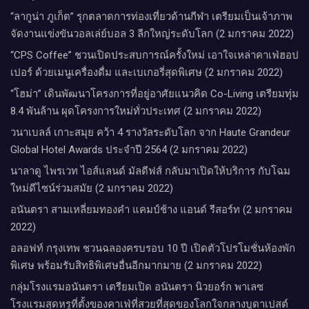
“ลากูน่า ภูเก็ต” รุกตลาดการท่องเที่ยวด้านกีฬา เตรียมเป็นเจ้าภาพ
จัดงานแข่งขันวอลเล่ย์บอล 3 ลีกใหญ่ระดับโลก (2 มกราคม 2022)
“CPS Coffee” ชวนเปิดประสบการณ์ครั้งใหม่ เอาใจเหล่าคาเฟ่ฮอป
เปอร์ ด้วยเมนูเครื่องดื่ม และเบเกอรี่สุดพิเศษ (2 มกราคม 2022)
“โฮม่า” เดินพัฒนาโครงการที่อยู่อาศัยแนวคิด Co-Living เตรียมทุ่ม
8.4 พันล้าน ผุดโครงการใหม่ทั่วประเทศ (2 มกราคม 2022)
วนาเบลล์ เกาะสมุย คว้า 4 รางวัลระดับโลก จาก Haute Grandeur
Global Hotel Awards ประจำปี 2564 (2 มกราคม 2022)
นาลาดู ไพรเวท ไอส์แลนด์ มัลดีฟส์ กลับมาเปิดให้บริการ กับโฉม
ใหม่ดีไซน์ร่วมสมัย (2 มกราคม 2022)
อนันตรา สามเหลี่ยมทองคำ แคมป์ช้าง แอนด์ รีสอร์ท (2 มกราคม
2022)
อลอฟท์ กรุงเทพ ชวนฉลองครบรอบ 10 ปี เปิดตัวโปรโมชั่นห้องพัก
พิเศษ พร้อมรับสิทธิพิเศษอื่นอีกมากมาย (2 มกราคม 2022)
กลุ่มโรงแรมอนันตรา เตรียมเปิด อนันตรา นิวยอร์ก พาเลซ
โรงแรมสุดหรูที่ตั้งของคาเฟ่ที่สวยที่สุดของโลกใจกลางบูดาเปสต์