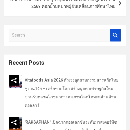
2569 ตอกย้ำบทบาทผู้ขับเคลื่อนการศึกษาไทย
เ
รื่
อ
S
ง
e
a
r
c
Recent Posts
h
Vitafoods Asia 2026 ตัวเร่งอุตสาหกรรมสารสกัดไทย
ชูงานวิจัย – เครือข่ายโลก สร้างมูลค่าเศรษฐกิจใหม่
ขานรับตลาดโภชนาการสุขภาพโลกโตทะลุล้านล้าน
ดอลลาร์
'RAKSAPHAN' เปิดฉากคอลเลกชันระดับมาสเตอร์พีซ