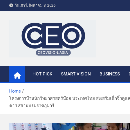
S
วันเสาร์, สิงหาคม 8, 2026
k
i
p
t
o
c
o
CEO VISION.ASIA
Business & Lifestyle
n
t
HOT PICK
SMART VISION
BUSINESS
e
n
t
Home
โครงการบ้านนักวิทยาศาสตร์น้อย ประเทศไทย ส่งเสริมเด็กจิ๋วด
ดาฯ สยามบรมราชกุมารี