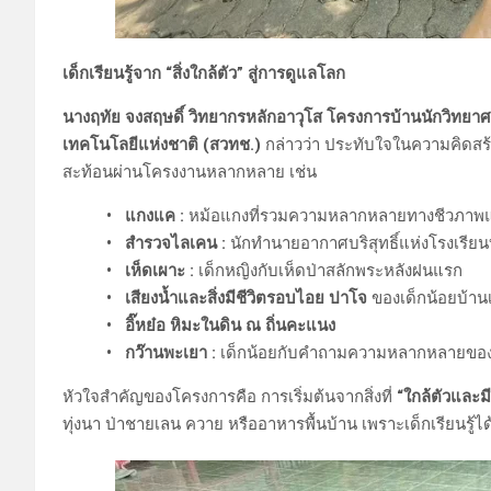
เด็กเรียนรู้จาก “สิ่งใกล้ตัว” สู่การดูแลโลก
นางฤทัย จงสฤษดิ์ วิทยากรหลักอาวุโส โครงการบ้านนักวิท
เทคโนโลยีแห่งชาติ (สวทช.)
กล่าวว่า ประทับใจในความคิดสร
สะท้อนผ่านโครงงานหลากหลาย เช่น
• แกงแค :
หม้อแกงที่รวมความหลากหลายทางชีวภาพ
• สำรวจไลเคน :
นักทำนายอากาศบริสุทธิ์แห่งโรงเรี
• เห็ดเผาะ :
เด็กหญิงกับเห็ดป่าสลักพระหลังฝนแรก
• เสียงน้ำและสิ่งมีชีวิตรอบไอย ปาโจ
ของเด็กน้อยบ้าน
• อิ๊หย๋อ หิมะในดิน ณ ถิ่นคะแนง
• กว๊านพะเยา :
เด็กน้อยกับคำถามความหลากหลายของสั
หัวใจสำคัญของโครงการคือ การเริ่มต้นจากสิ่งที่
“ใกล้ตัวและ
ทุ่งนา ป่าชายเลน ควาย หรืออาหารพื้นบ้าน เพราะเด็กเรียนรู้ได้ดี