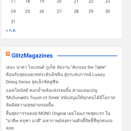
17
18
19
20
21
22
23
24
25
26
27
28
29
30
31
« ก.ค.
GlitzMagazines
เดอะ นาคา ไอแลนด์ ภูเก็ต จัดงาน “Across the Table”
ต้อนรับสุดยอดเชฟระดับมิชลิน สู่ประสบการณ์ Luxury
Dining Series สุดเอ็กซ์คลูซีฟ
แมคโดนัลด์ ตอกย้ำพลังแห่งรอยยิ้ม ผ่านแคมเปญ
‘McDonald’s Touch of Smile’ สนับสนุนให้ทุกคนได้มีโอกาส
สัมผัสความสุขผ่านรอยยิ้ม
สิ้นสุดการรอคอย MONO Original เผยโฉมภาพชุดแรก ใน
“นาคี๓ ครุฑา นาคี” มหากาพย์สงครามศักดิ์สิทธิ์ที่ทุกคนรอ
คอย