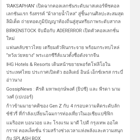
‘RAKSAPHAN’ เปิดฉากคอลเลกชันระดับมาสเตอร์พีซคอล
เลกชันแรก รังสรรค์ “ผ้าลายน้ำไหล” สู่ชิ้นงานศิลปะสะสมสุด
ลิมิเต็ด ถ่ายทอดภูมิปัญญาท้องถิ่นสู่สุนทรียภาพระดับสากล
BIRKENSTOCK จับมือกับ ADERERROR เปิดตัวคอลเลกชั่น
ใหม่
แฟนคลับชาวไทย เตรียมตัวฟินกระจาย พร้อมกระทบไหล่
“หวังเว่ยหยาง” พระเอกซีรีส์แนวตั้งชื่อดังจากจีน
IHG Hotels & Resorts เดินหน้าขยายพอร์ตโฟลิโอใน
ประเทศไทย ประกาศเปิดตัว ฮอลิเดย์ อินน์ เอ็กซ์เพรส กระบี่
อ่าวนาง
GossipNews : คีรติ มหาพฤกษ์พงศ์ (ยิปซี) และ พีรดา นาม
วงศ์ (เปเปอร์)
ก้าวข้ามมายาคติของ Gen Z กับ 4 กรอบความคิดระดับลัก
ซ์ชัวรี่ ที่กำลังเปลี่ยนโฉมการท่องเที่ยวในเอเชียแปซิฟิก
แมริออท บอนวอย และ โรงแรม มาดี ไปดี กรุงเทพ ออโต
กราฟ คอลเล็คชั่น ร่วมสร้างช่วงเวลาแห่งพลังและความสนุก
กับ SPLASH BOX