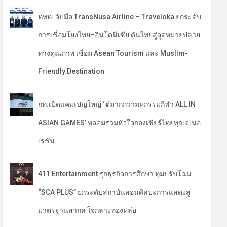
ททท. จับมือ TransNusa Airline – Traveloka ยกระดับ
การเชื่อมโยงไทย–อินโดนีเซีย ดันไทยสู่จุดหมายปลาย
ทางคุณภาพ เชื่อม Asean Tourism และ Muslim-
Friendly Destination
กท.เปิดแคมเปญใหญ่ ‘#มากกว่ามหกรรมกีฬา ALL IN
ASIAN GAMES’ หลอมรวมหัวใจกองเชียร์ไทยทุกเจเนอ
เรชัน
411 Entertainment รุกธุรกิจการศึกษา ทุ่มปรับโฉม
“SCA PLUS” ยกระดับสถาบันสอนศิลปะการแสดงสู่
มาตรฐานสากล ใจกลางทองหล่อ