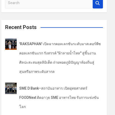
S
e
a
r
c
Recent Posts
h
'RAKSAPHAN' เปิดฉากคอลเลกชันระดับมาสเตอร์พีซ
คอลเลกชันแรก รังสรรค์ "ผ้าลายน้ำไหล" สู่ชิ้นงาน
ศิลปะสะสมสุดลิมิเต็ด ถ่ายทอดภูมิปัญญาท้องถิ่นสู่
สุนทรียภาพระดับสากล
SME D Bank–สถาบันอาหาร เปิดยุทธศาสตร์
FOODNext ติดอาวุธ SME อาหารไทย รับการแข่งขัน
โลก