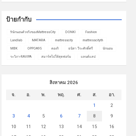
ป้ายกำกับ
9นักนอนตัวจริงของMattressCity
DONKI
Fashion
Landlab
MATARA
mattresscity
mattresscityth
MBK
OPPOA95
ดองกิ
ธนิสา วีระศักดิ์ศรี
นักนอน
ระวิภา-RAVIPA
สมาร์ทไปให้สุดฟอร์ม
แลนด์แลป
สิงหาคม 2026
จ.
อ.
พ.
พฤ.
ศ.
ส.
อา.
1
2
3
4
5
6
7
8
9
10
11
12
13
14
15
16