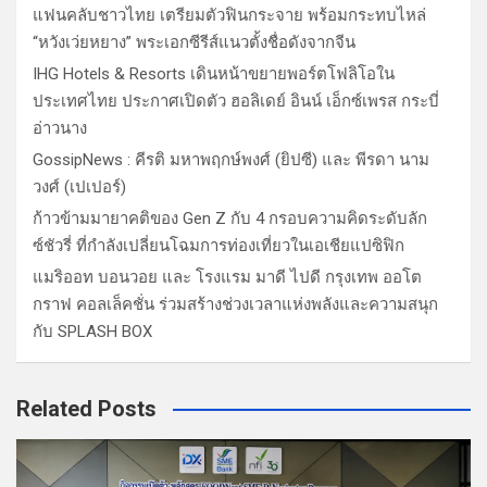
แฟนคลับชาวไทย เตรียมตัวฟินกระจาย พร้อมกระทบไหล่
“หวังเว่ยหยาง” พระเอกซีรีส์แนวตั้งชื่อดังจากจีน
IHG Hotels & Resorts เดินหน้าขยายพอร์ตโฟลิโอใน
ประเทศไทย ประกาศเปิดตัว ฮอลิเดย์ อินน์ เอ็กซ์เพรส กระบี่
อ่าวนาง
GossipNews : คีรติ มหาพฤกษ์พงศ์ (ยิปซี) และ พีรดา นาม
วงศ์ (เปเปอร์)
ก้าวข้ามมายาคติของ Gen Z กับ 4 กรอบความคิดระดับลัก
ซ์ชัวรี่ ที่กำลังเปลี่ยนโฉมการท่องเที่ยวในเอเชียแปซิฟิก
แมริออท บอนวอย และ โรงแรม มาดี ไปดี กรุงเทพ ออโต
กราฟ คอลเล็คชั่น ร่วมสร้างช่วงเวลาแห่งพลังและความสนุก
กับ SPLASH BOX
Related Posts