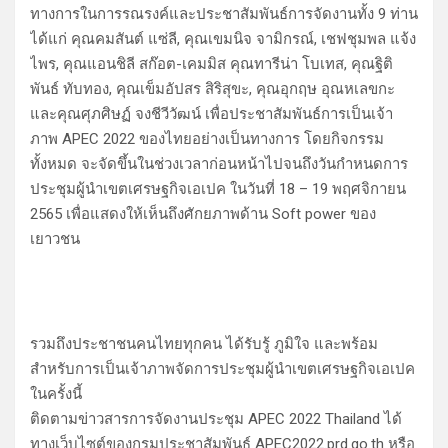
ทางการในการรณรงค์และประชาสัมพันธ์การจัดงานทั้ง 9 ท่าน
ได้แก่ คุณคมสันต์ แซ่ลี, คุณเขมนิจ จามิกรณ์, เชฟชุมพล แจ้ง
ไพร, คุณแอนชิลี สก๊อต-เคมมิส คุณทารีน่า โบเทส, คุณฐิติ
พันธ์ ทับทอง, คุณเข็มอัปสร สิริสุขะ, คุณอุกฤษ อุณหเลขกะ
และคุณศุภศิษฏ์ จงชีวีวัฒน์ เพื่อประชาสัมพันธ์การเป็นเจ้า
ภาพ APEC 2022 ของไทยอย่างเป็นทางการ โดยกิจกรรม
ทั้งหมด จะจัดขึ้นในช่วงเวลาก่อนหน้าไปจนถึงวันกำหนดการ
ประชุมผู้นำเขตเศรษฐกิจเอเปค ในวันที่ 18 – 19 พฤศจิกายน
2565 เพื่อแสดงให้เห็นถึงศักยภาพด้าน Soft power ของ
เยาวชน
รวมถึงประชาชนคนไทยทุกคน ได้รับรู้ ภูมิใจ และพร้อม
สำหรับการเป็นเจ้าภาพจัดการประชุมผู้นำเขตเศรษฐกิจเอเปค
ในครั้งนี้
ติดตามข่าวสารการจัดงานประชุม APEC 2022 Thailand ได้
ทางเว็บไซต์ของกรมประชาสัมพันธ์ APEC2022.prd.go.th หรือ