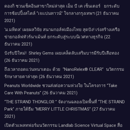
ดองกิ ชวนเช็คอินสาขาใหม่ล่าสุด เอ็ม บี เค เซ็นเตอร์ ยกระดับ
การช้อปปิ้งสไตล์ “เจแปนทาวน์” ใจกลางกรุงเทพฯ (21 ธันวาคม
2021)
‘ม.มหิดล’ เผยผลวิจัย สนามกอล์ฟเมืองไทย สุดปัง! เร่งสร้างเครือ
ข่ายกอล์ฟทัวร์นาเม้นท์ ยกระดับสู่ระบบนิเวศทางธุรกิจ (22
ธันวาคม 2021)
ปังรับปีใหม่​! ​ Shirley Gems เผยเคล็ดลับ​เสริมบารมีรับปีเสือทอง
(26 ธันวาคม 2021)
ถึงเวลาถอดแว่นหนาเตอะ ด้วย “NanoRelex® CLEAR” นวัตกรรม
รักษาสายตาล่าสุด (26 ธันวาคม 2021)
Peanuts Worldwide ชวนส่งต่อความห่วงใย​ ​ในโครงการ “Take
Care With Peanuts” (26 ธันวาคม 2021)
“THE STRAND THONGLOR ” จัดงานฉลองเปิดพื้นที่ “THE STRAND
Park” ภายใต้ธีม “MERRY LITTLE CHRISTMAS” (27 ธันวาคม
2021)
เปิดตัวแพลทฟอร์มนวัตกรรม Landlab Science Virtual Space สื่อ