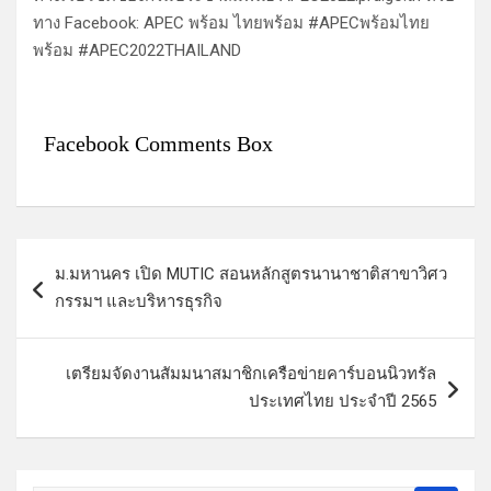
ทาง Facebook: APEC พร้อม ไทยพร้อม #APECพร้อมไทย
พร้อม #APEC2022THAILAND
Facebook Comments Box
แ
ม.มหานคร เปิด MUTIC สอนหลักสูตรนานาชาติสาขาวิศว
น
กรรมฯ และบริหารธุรกิจ
ะ
แ
เตรียม​จัดงานสัมมนาสมาชิกเครือข่ายคาร์บอนนิวทรัล
น
ประเทศไทย ประจำปี 2565​
ว
เ