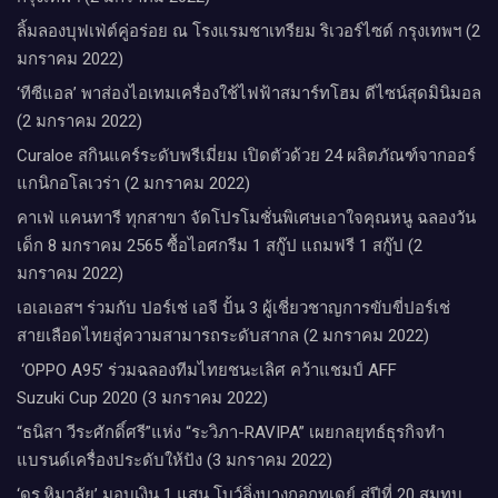
ลิ้มลองบุฟเฟ่ต์คู่อร่อย ณ โรงแรมชาเทรียม ริเวอร์ไซด์ กรุงเทพฯ (2
มกราคม 2022)
‘ทีซีแอล’ พาส่องไอเทมเครื่องใช้ไฟฟ้าสมาร์ทโฮม ดีไซน์สุดมินิมอล
(2 มกราคม 2022)
Curaloe สกินแคร์ระดับพรีเมี่ยม เปิดตัวด้วย 24 ผลิตภัณฑ์จากออร์
แกนิกอโลเวร่า (2 มกราคม 2022)
คาเฟ่ แคนทารี ทุกสาขา จัดโปรโมชั่นพิเศษเอาใจคุณหนู ฉลองวัน
เด็ก 8 มกราคม 2565 ซื้อไอศกรีม 1 สกู๊ป แถมฟรี 1 สกู๊ป (2
มกราคม 2022)
เอเอเอสฯ ร่วมกับ ปอร์เช่ เอจี ปั้น 3 ผู้เชี่ยวชาญการขับขี่ปอร์เช่
สายเลือดไทยสู่ความสามารถระดับสากล (2 มกราคม 2022)
‘OPPO A95’ ร่วมฉลองทีมไทยชนะเลิศ คว้าแชมป์ AFF
Suzuki Cup 2020 (3 มกราคม 2022)
“ธนิสา วีระศักดิ์ศรี”แห่ง “ระวิภา-RAVIPA” เผยกลยุทธ์ธุรกิจทำ
แบรนด์เครื่องประดับให้ปัง (3 มกราคม 2022)
‘ดร.หิมาลัย’ มอบเงิน 1 แสน โบว์ลิ่งบางกอกทูเดย์ สู่ปีที่ 20 สมทบ