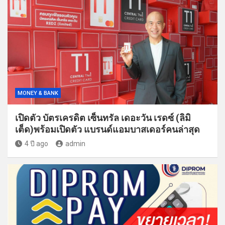
MONEY & BANK
เปิดตัว บัตรเครดิต เซ็นทรัล เดอะวัน เรดซ์ (ลิมิ
เต็ด)พร้อมเปิดตัว แบรนด์แอมบาสเดอร์คนล่าสุด
4 ปี ago
admin