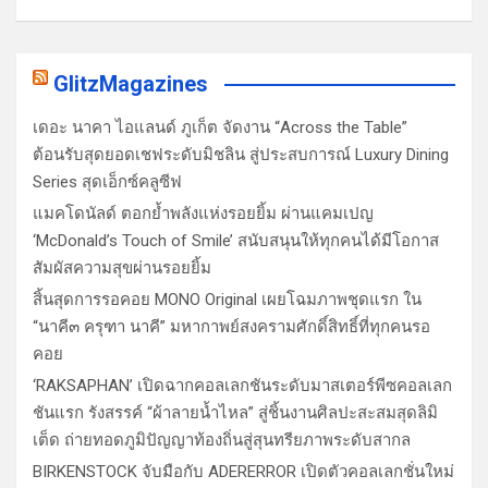
GlitzMagazines
เดอะ นาคา ไอแลนด์ ภูเก็ต จัดงาน “Across the Table”
ต้อนรับสุดยอดเชฟระดับมิชลิน สู่ประสบการณ์ Luxury Dining
Series สุดเอ็กซ์คลูซีฟ
แมคโดนัลด์ ตอกย้ำพลังแห่งรอยยิ้ม ผ่านแคมเปญ
‘McDonald’s Touch of Smile’ สนับสนุนให้ทุกคนได้มีโอกาส
สัมผัสความสุขผ่านรอยยิ้ม
สิ้นสุดการรอคอย MONO Original เผยโฉมภาพชุดแรก ใน
“นาคี๓ ครุฑา นาคี” มหากาพย์สงครามศักดิ์สิทธิ์ที่ทุกคนรอ
คอย
‘RAKSAPHAN’ เปิดฉากคอลเลกชันระดับมาสเตอร์พีซคอลเลก
ชันแรก รังสรรค์ “ผ้าลายน้ำไหล” สู่ชิ้นงานศิลปะสะสมสุดลิมิ
เต็ด ถ่ายทอดภูมิปัญญาท้องถิ่นสู่สุนทรียภาพระดับสากล
BIRKENSTOCK จับมือกับ ADERERROR เปิดตัวคอลเลกชั่นใหม่