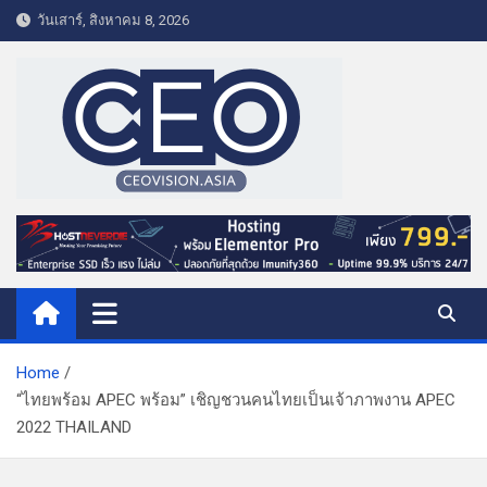
S
วันเสาร์, สิงหาคม 8, 2026
k
i
p
t
o
c
o
CEO VISION.ASIA
Business & Lifestyle
n
t
e
n
t
Home
“ไทยพร้อม APEC พร้อม” เชิญชวนคนไทยเป็นเจ้าภาพงาน APEC
2022 THAILAND