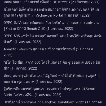
ปลอดภัยและสร้างสรรค์ เพื่อเด็กและเยาวชน (29 ธันวาคม 2021)
ชไนเดอร์ อิเล็คทริค สร้างประสบการณ์ดิจิทัลเฉพาะบุคคล ให้แก่
ลูกค้าและคู่ค้าผ่าน mySchneider Portal (1 มกราคม 2022)
OPPO ดึง Virtual Influencer “ไอ ไอรีน” มาถ่ายทอดอารมณ์ความ
รู้สึกผ่าน OPPO Reno6 Z 5G (1 มกราคม 2022)
OPPO A95 แชร์ทริค ฮาวทูเป็นสายเอ็นเตอร์เทนให้สมาร์ทสุดฟอร์ม
ข้ามปี! (1 มกราคม 2022)
Amazfit T-Rex Pro สุดยอด นาฬิกาสมาร์ทวอทช์ (1 มกราคม
2022)
“มิโด โอเชี่ยน สตาร์ 600 โครโนมิเตอร์ คิม ซู ฮยอน สเปเชียล อิดิ
ชั่น” (1 มกราคม 2022)
นักกฎหมายรุ่นใหม่ไฟแรง “ณัฐวัฒน์ พอใช้ได้” ศิษย์เอกรุ่นสุดท้าย
ของ ศ.มารุต บุนนาค (1 มกราคม 2022)
ผู้บริหารสึดสมาร์ท่”คุณเนย -ณหทัย เล็กบำรุง” แห่ง Hi Seoul
Clinic -ไฮโซลคลินิก (1 มกราคม 2022)
เคาท์ดาวน์​ “centralwOrld Bangkok Countdown 2022” (1 มกราคม