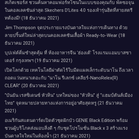
สเก็ตเชอร์ส ชวนค้นหาคอมฟอร์ทโซนในแบบของคุณกับ พัคซอจุน
ในคอลเลคชันล่าสุด Skechers D’Lites 4.0 รองเท้ารุ่นฮิตที่สายสตรี
ทต้องมี! (18 ธันวาคม 2021)
Jim Thompson จุดประกายแรงบันดาลใจแห่งการเดินทาง ด้วย
ลายปริ้นท์ใหม่ล่าสุดบนคอลเลคชันเสื้อผ้า Ready-to-Wear (18
ธันวาคม 2021)
บุปเฟ่ต์ติ่มซำสุดคุ้ม ที่ ห้อง​อาหารจีน​ ‘ฮ่องเต้’ โรงแรม​แอม​บาส​ซา​
เดอร์​ กรุงเทพฯ​ (19 ธันวาคม 2021)
เปิดโลกด้วย เทคโนโลยีผ่าตัดไร้ใบมีดแผลเล็กระดับนาโน ถึงเวลา
ถอดแว่นหนาเตอะกับ “นาโน รีเลกซ์ เคลียร์-NanoRelex(R)
CLEAR” (20 ธันวาคม 2021)
“บันยัน เรสซิเดนซ์ หัวหิน” บทใหม่ของ “หัวหิน” สู่ “แฮมป์ตันส์เมือง
ไทย” จุดหมายปลายทางแห่งการอยู่อาศัยสุดหรู (21 ธันวาคม
2021)
อเมริกันสแตนดาร์ดเปิดตัวชุดฝักบัว GENIE Black Edition พร้อม
ชวนผู้บริโภคส่งมอบสิ่งดี ๆ กับชุดโปรโมชั่น Black x 3 สร้างแรง
บันดาลใจใหม่ในห้องน้ำ (21 ธันวาคม 2021)