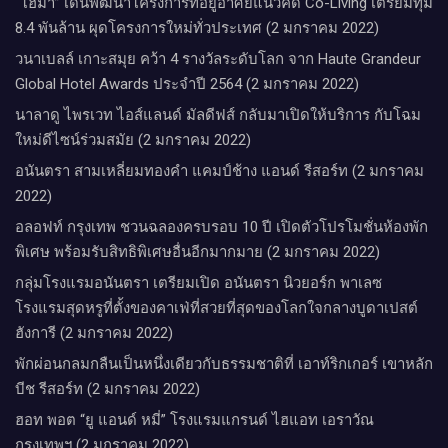
“โฮม่า” เดินพัฒนาโครงการที่อยู่อาศัยแนวคิด Co-Living เตรียมทุ่ม
8.4 พันล้าน ผุดโครงการใหม่ทั่วประเทศ (2 มกราคม 2022)
วนาเบลล์ เกาะสมุย คว้า 4 รางวัลระดับโลก จาก Haute Grandeur
Global Hotel Awards ประจำปี 2564 (2 มกราคม 2022)
นาลาดู ไพรเวท ไอส์แลนด์ มัลดีฟส์ กลับมาเปิดให้บริการ กับโฉม
ใหม่ดีไซน์ร่วมสมัย (2 มกราคม 2022)
อนันตรา สามเหลี่ยมทองคำ แคมป์ช้าง แอนด์ รีสอร์ท (2 มกราคม
2022)
อลอฟท์ กรุงเทพ ชวนฉลองครบรอบ 10 ปี เปิดตัวโปรโมชั่นห้องพัก
พิเศษ พร้อมรับสิทธิพิเศษอื่นอีกมากมาย (2 มกราคม 2022)
กลุ่มโรงแรมอนันตรา เตรียมเปิด อนันตรา นิวยอร์ก พาเลซ
โรงแรมสุดหรูที่ตั้งของคาเฟ่ที่สวยที่สุดของโลกใจกลางบูดาเปสต์
ฮังการี (2 มกราคม 2022)
พักผ่อนกลมกลืนเป็นหนึ่งเดียวกับธรรมชาติที่ เอาท์ริกเกอร์ เขาหลัก
บีช รีสอร์ท (2 มกราคม 2022)
ฮอท พอต “ยู แอนด์ หมี่” โรงแรมแกรนด์ ไฮแอท เอราวัณ
กรุงเทพฯ (2 มกราคม 2022)