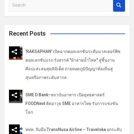
รื่
S
e
อ
a
ง
r
c
Recent Posts
h
'RAKSAPHAN' เปิดฉากคอลเลกชันระดับมาสเตอร์พีซ
คอลเลกชันแรก รังสรรค์ "ผ้าลายน้ำไหล" สู่ชิ้นงาน
ศิลปะสะสมสุดลิมิเต็ด ถ่ายทอดภูมิปัญญาท้องถิ่นสู่
สุนทรียภาพระดับสากล
SME D Bank–สถาบันอาหาร เปิดยุทธศาสตร์
FOODNext ติดอาวุธ SME อาหารไทย รับการแข่งขัน
โลก
ททท. จับมือ TransNusa Airline – Traveloka ยกระดับ