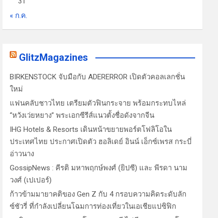
31
« ก.ค.
GlitzMagazines
BIRKENSTOCK จับมือกับ ADERERROR เปิดตัวคอลเลกชั่น
ใหม่
แฟนคลับชาวไทย เตรียมตัวฟินกระจาย พร้อมกระทบไหล่
“หวังเว่ยหยาง” พระเอกซีรีส์แนวตั้งชื่อดังจากจีน
IHG Hotels & Resorts เดินหน้าขยายพอร์ตโฟลิโอใน
ประเทศไทย ประกาศเปิดตัว ฮอลิเดย์ อินน์ เอ็กซ์เพรส กระบี่
อ่าวนาง
GossipNews : คีรติ มหาพฤกษ์พงศ์ (ยิปซี) และ พีรดา นาม
วงศ์ (เปเปอร์)
ก้าวข้ามมายาคติของ Gen Z กับ 4 กรอบความคิดระดับลัก
ซ์ชัวรี่ ที่กำลังเปลี่ยนโฉมการท่องเที่ยวในเอเชียแปซิฟิก