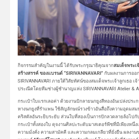
กิจกรรมสำคัญในงานนี้ ได้รับพระกรุณาธิคุณจาก
สมเด็จพระเจ้
สร้างสรรค์ ของแบรนด์ “SIRIVANNAVARI”
กับผลงานการออกแ
SIRIVANNAVARI ภายใต้วิสัยทัศน์ของสมเด็จพระเจ้าลูกเธอ เจ้า
ประณีตโดยทีมช่างผู้ชำนาญแห่ง SIRIVANNAVARI Atelier &
กระเป๋าใบแรกเลอค่า ด้วยงานปักลายนกยูงสีทองอันเปล่งประ
หางนกยูงที่รำแพน ใช้สัญลักษณ์รวงข้าวอันสื่อถึงความอุดมสม
คริสตัลอันระยิบระยับ ส่วนใบที่สองเป็นการปักลวดลายล้อไปกับ
กระเป๋าทั้งสองใบ ดุจงานศิลปะระดับมาสเตอร์พีซที่มีเพียงหน
ความมั่งคั่ง ความสามัคคี และความกลมเกลียวที่ยั่งยืน ผลงา