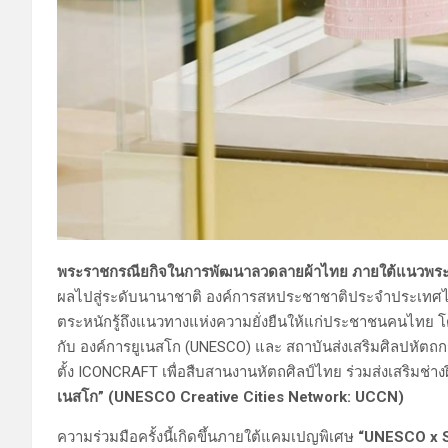
พระราชกรณียกิจในการพัฒนาลวดลายผ้าไทย ภายใต้แนวพระดำร
ผลไปสู่ระดับนานาชาติ องค์การสหประชาชาติประจำประเทศไท
ตระหนักรู้ถึงแนวทางแห่งความยั่งยืนให้แก่ประชาชนคนไทย โด
กับ องค์การยูเนสโก (UNESCO) และ สถาบันส่งเสริมศิลปหัตถก
ตั้ง ICONCRAFT เพื่อสืบสานงานหัตถศิลป์ไทย ร่วมส่งเสริมช่า
เนสโก” (UNESCO Creative Cities Network: UCCN)
ความร่วมมือครั้งนี้เกิดขึ้นภายใต้แคมเปญพิเศษ
“UNESCO x S