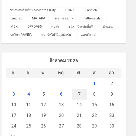
9นักนอนตัวจริงของMattressCity
DONKI
Fashion
Landlab
MATARA
mattresscity
mattresscityth
MBK
OPPOA95
ดองกิ
ธนิสา วีระศักดิ์ศรี
นักนอน
ระวิภา-RAVIPA
สมาร์ทไปให้สุดฟอร์ม
แลนด์แลป
สิงหาคม 2026
จ.
อ.
พ.
พฤ.
ศ.
ส.
อา.
1
2
3
4
5
6
7
8
9
10
11
12
13
14
15
16
17
18
19
20
21
22
23
24
25
26
27
28
29
30