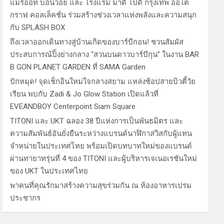
แมริออท บอนวอย และ โรงแรม มาดี ไปดี กรุงเทพ ออโต
กราฟ คอลเล็คชั่น ร่วมสร้างช่วงเวลาแห่งพลังและความสนุก
กับ SPLASH BOX
ถึงเวลาออกเดินทางสู่บ้านเกิดของบาร์บีกอน! ชวนสัมผัส
ประสบการณ์ปิ้งย่างกลาง “สวนบนดาวบาร์บีกุน” ในงาน BAR
B GON PLANET GARDEN ที่ SAMA Garden
ปักหมุด! จุดเช็กอินใหม่ใจกลางสยาม แหล่งช้อปสายบิวตี้วัย
เรียน พบกับ Zadi & Jo Glow Station เปิดแล้วที่
EVEANDBOY Centerpoint Siam Square
TITONI และ UKT ฉลอง 38 ปีแห่งการเป็นพันธมิตร และ
ความสัมพันธ์อันยั่งยืนระหว่างแบรนด์นาฬิกาสวิสกับผู้แทน
จำหน่ายในประเทศไทย พร้อมเปิดบทบาทใหม่ของแบรนด์
ผ่านทายาทรุ่นที่ 4 ของ TITONI และผู้บริหารเจเนอเรชันใหม่
ของ UKT ในประเทศไทย
พาคนที่คุณรักมาสร้างความสุขร่วมกัน ณ ห้องอาหารเปรม
ประชากร