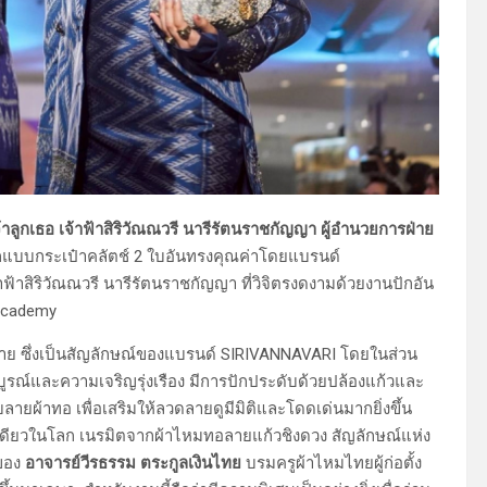
าลูกเธอ เจ้าฟ้าสิริวัณณวรี นารีรัตนราชกัญญา ผู้อำนวยการฝ่าย
บบกระเป๋าคลัตช์ 2 ใบอันทรงคุณค่าโดยแบรนด์
ฟ้าสิริวัณณวรี นารีรัตนราชกัญญา ที่วิจิตรงดงามด้วยงานปักอัน
 Academy
กาย ซึ่งเป็นสัญลักษณ์ของแบรนด์ SIRIVANNAVARI โดยในส่วน
บูรณ์และความเจริญรุ่งเรือง มีการปักประดับด้วยปล้องแก้วและ
ลายผ้าทอ เพื่อเสริมให้ลวดลายดูมีมิติและโดดเด่นมากยิ่งขึ้น
ึ่งเดียวในโลก เนรมิตจากผ้าไหมทอลายแก้วชิงดวง สัญลักษณ์แห่ง
นของ
อาจารย์วีรธรรม ตระกูลเงินไทย
บรมครูผ้าไหมไทยผู้ก่อตั้ง