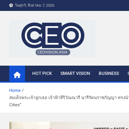
S
วันศุกร์, สิงหาคม 7, 2026
k
i
p
t
o
c
o
CEO VISION.ASIA
Business & Lifestyle
n
t
HOT PICK
SMART VISION
BUSINESS
e
n
t
Home
สมเด็จพระเจ้าลูกเธอ เจ้าฟ้าสิริวัณณวรี นารีรัตนราชกัญญา ทรงน
Cities”