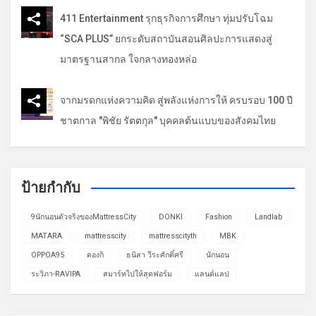
411 Entertainment รุกธุรกิจการศึกษา ทุ่มปรับโฉม
“SCA PLUS” ยกระดับสถาบันสอนศิลปะการแสดงสู่
มาตรฐานสากล ใจกลางทองหล่อ
จากมรดกแห่งความคิด สู่พลังแห่งการให้ ครบรอบ 100 ปี
ชาตกาล "พิชัย รัตตกุล" บุคคลต้นแบบของสังคมไทย
ป้ายกำกับ
9นักนอนตัวจริงของMattressCity
DONKI
Fashion
Landlab
MATARA
mattresscity
mattresscityth
MBK
OPPOA95
ดองกิ
ธนิสา วีระศักดิ์ศรี
นักนอน
ระวิภา-RAVIPA
สมาร์ทไปให้สุดฟอร์ม
แลนด์แลป