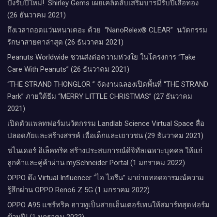
ปังรับปีใหม่​! ​ Shirley Gems เผยเคล็ดลับ​เสริมบารมีรับปีเสือทอง
(26 ธันวาคม 2021)
ถึงเวลาถอดแว่นหนาเตอะ ด้วย “NanoRelex® CLEAR” นวัตกรรม
รักษาสายตาล่าสุด (26 ธันวาคม 2021)
Peanuts Worldwide ชวนส่งต่อความห่วงใย​ ​ในโครงการ “Take
Care With Peanuts” (26 ธันวาคม 2021)
“THE STRAND THONGLOR ” จัดงานฉลองเปิดพื้นที่ “THE STRAND
Park” ภายใต้ธีม “MERRY LITTLE CHRISTMAS” (27 ธันวาคม
2021)
เปิดตัวแพลทฟอร์มนวัตกรรม Landlab Science Virtual Space สื่อ
ปลอดภัยและสร้างสรรค์ เพื่อเด็กและเยาวชน (29 ธันวาคม 2021)
ชไนเดอร์ อิเล็คทริค สร้างประสบการณ์ดิจิทัลเฉพาะบุคคล ให้แก่
ลูกค้าและคู่ค้าผ่าน mySchneider Portal (1 มกราคม 2022)
OPPO ดึง Virtual Influencer “ไอ ไอรีน” มาถ่ายทอดอารมณ์ความ
รู้สึกผ่าน OPPO Reno6 Z 5G (1 มกราคม 2022)
OPPO A95 แชร์ทริค ฮาวทูเป็นสายเอ็นเตอร์เทนให้สมาร์ทสุดฟอร์ม
ข้ามปี! (1 มกราคม 2022)