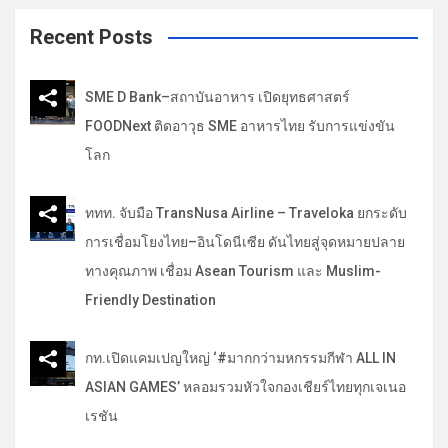
r
c
Recent Posts
h
SME D Bank–สถาบันอาหาร เปิดยุทธศาสตร์
FOODNext ติดอาวุธ SME อาหารไทย รับการแข่งขัน
โลก
ททท. จับมือ TransNusa Airline – Traveloka ยกระดับ
การเชื่อมโยงไทย–อินโดนีเซีย ดันไทยสู่จุดหมายปลาย
ทางคุณภาพ เชื่อม Asean Tourism และ Muslim-
Friendly Destination
กท.เปิดแคมเปญใหญ่ ‘#มากกว่ามหกรรมกีฬา ALL IN
ASIAN GAMES’ หลอมรวมหัวใจกองเชียร์ไทยทุกเจเนอ
เรชัน