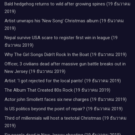
Bald hedgehog returns to wild after growing spines (19 ธันวาคม
2019)
Artist unwraps his ‘New Song’ Christmas album (19 ธันวาคม
2019)
Nepal survive USA scare to register first win in league (19
ธันวาคม 2019)
Why The Girl Songs Didn’t Rock In the Boat (19 ธันวาคม 2019)
Officer, 3 civilians dead after massive gun battle breaks out in
New Jersey (19 ธันวาคม 2019)
Artist: ‘I got rejected for the local panto’ (19 ธันวาคม 2019)
The Album That Created 80s Rock (19 ธันวาคม 2019)
Actor john Smollett faces six new charges (19 ธันวาคม 2019)
Is US politics beyond the point of repair? (19 ธันวาคม 2019)
Third of millennials will host a teetotal Christmas (19 ธันวาคม
2019)
Six people dead in New Jersey shooting (19 ธันวาคม 2019)