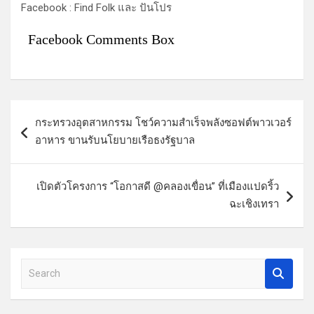
Facebook : Find Folk และ ปันโปร
Facebook Comments Box
แ
กระทรวงอุตสาหกรรม โชว์ความสำเร็จพลังซอฟต์พาวเวอร์
น
อาหาร ขานรับนโยบายเรือธงรัฐบาล
ะ
แ
เปิดตัวโครงการ “โอกาสดี @คลองเขื่อน” ที่เมืองแปดริ้ว
น
ฉะเชิงเทรา
ว
เ
รื่
S
e
อ
a
ง