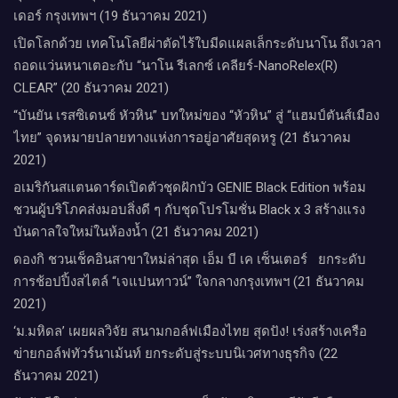
เดอร์​ กรุงเทพฯ​ (19 ธันวาคม 2021)
เปิดโลกด้วย เทคโนโลยีผ่าตัดไร้ใบมีดแผลเล็กระดับนาโน ถึงเวลา
ถอดแว่นหนาเตอะกับ “นาโน รีเลกซ์ เคลียร์-NanoRelex(R)
CLEAR” (20 ธันวาคม 2021)
“บันยัน เรสซิเดนซ์ หัวหิน” บทใหม่ของ “หัวหิน” สู่ “แฮมป์ตันส์เมือง
ไทย” จุดหมายปลายทางแห่งการอยู่อาศัยสุดหรู (21 ธันวาคม
2021)
อเมริกันสแตนดาร์ดเปิดตัวชุดฝักบัว GENIE Black Edition พร้อม
ชวนผู้บริโภคส่งมอบสิ่งดี ๆ กับชุดโปรโมชั่น Black x 3 สร้างแรง
บันดาลใจใหม่ในห้องน้ำ (21 ธันวาคม 2021)
ดองกิ ชวนเช็คอินสาขาใหม่ล่าสุด เอ็ม บี เค เซ็นเตอร์ ยกระดับ
การช้อปปิ้งสไตล์ “เจแปนทาวน์” ใจกลางกรุงเทพฯ (21 ธันวาคม
2021)
‘ม.มหิดล’ เผยผลวิจัย สนามกอล์ฟเมืองไทย สุดปัง! เร่งสร้างเครือ
ข่ายกอล์ฟทัวร์นาเม้นท์ ยกระดับสู่ระบบนิเวศทางธุรกิจ (22
ธันวาคม 2021)