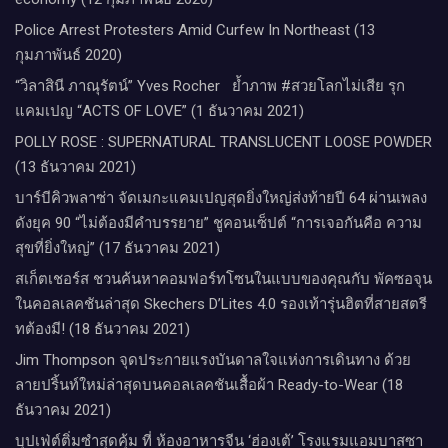
Police Arrest Protesters Amid Curfew In Northeast (13
กุมภาพันธ์ 2020)
“วิลาสินี ภาณุรัตน์” Yves Rocher​ ย้ำภาพ #สวยโลกไม่เสีย รุก
แคมเปญ “ACTS OF LOVE” (1 ธันวาคม 2021)
POLLY ROSE : SUPERNATURAL TRANSLUCENT LOOSE POWDER
(13 ธันวาคม 2021)
บาร์บีคิวพลาซ่า จัดเมกะแคมเปญสุดยิ่งใหญ่ส่งท้ายปี 64 ผ่านเพลง
ดังยุค 90 “ไม่ต้องมีคำบรรยาย” ชูคอนเซ็ปต์ “การเจอกันคือ ความ
สุขที่ยิ่งใหญ่” (17 ธันวาคม 2021)
สเก็ตเชอร์ส ชวนค้นหาคอมฟอร์ทโซนในแบบของคุณกับ พัคซอจุน
ในคอลเลคชันล่าสุด Skechers D’Lites 4.0 รองเท้ารุ่นฮิตที่สายสตรี
ทต้องมี! (18 ธันวาคม 2021)
Jim Thompson จุดประกายแรงบันดาลใจแห่งการเดินทาง ด้วย
ลายปริ้นท์ใหม่ล่าสุดบนคอลเลคชันเสื้อผ้า Ready-to-Wear (18
ธันวาคม 2021)
บุปเฟ่ต์ติ่มซำสุดคุ้ม ที่ ห้อง​อาหารจีน​ ‘ฮ่องเต้’ โรงแรม​แอม​บาส​ซา​