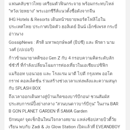
แฟนคลับชาวไทย เตรียมตัวฟินกระจาย พร้อมกระทบไหล่
“หวังเว่ยหยาง” พระเอกซีรีส์แนวตั้งชื่อดังจากจีน
IHG Hotels & Resorts เดินหน้าขยายพอร์ตโฟลิโอใน
ประเทศไทย ประกาศเปิดตัว ฮอลิเดย์ อินน์ เอ็กซ์เพรส กระบี่
อ่าวนาง
GossipNews : คีรติ มหาพฤกษ์พงศ์ (ยิปซี) และ พีรดา นาม
วงศ์ (เปเปอร์)
ก้าวข้ามมายาคติของ Gen Z กับ 4 กรอบความคิดระดับลัก
ซ์ชัวรี่ ที่กำลังเปลี่ยนโฉมการท่องเที่ยวในเอเชียแปซิฟิก
แมริออท บอนวอย และ โรงแรม มาดี ไปดี กรุงเทพ ออโต
กราฟ คอลเล็คชั่น ร่วมสร้างช่วงเวลาแห่งพลังและความสนุก
กับ SPLASH BOX
ถึงเวลาออกเดินทางสู่บ้านเกิดของบาร์บีกอน! ชวนสัมผัส
ประสบการณ์ปิ้งย่างกลาง “สวนบนดาวบาร์บีกุน” ในงาน BAR
B GON PLANET GARDEN ที่ SAMA Garden
ปักหมุด! จุดเช็กอินใหม่ใจกลางสยาม แหล่งช้อปสายบิวตี้วัย
เรียน พบกับ Zadi & Jo Glow Station เปิดแล้วที่ EVEANDBOY