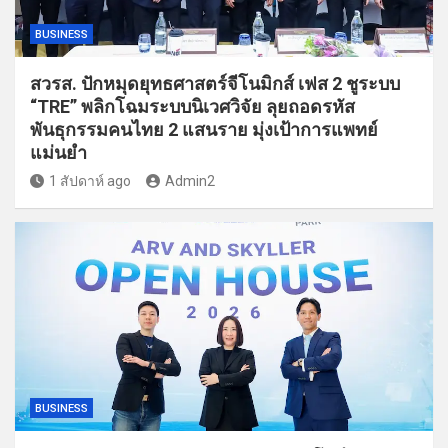
BUSINESS
สวรส. ปักหมุดยุทธศาสตร์จีโนมิกส์ เฟส 2 ชูระบบ
“TRE” พลิกโฉมระบบนิเวศวิจัย ลุยถอดรหัส
พันธุกรรมคนไทย 2 แสนราย มุ่งเป้าการแพทย์
แม่นยำ
1 สัปดาห์ ago
Admin2
BUSINESS