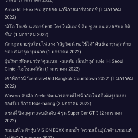
Amazfit T-Rex Pro สุดยอด นาฬิกาสมาร์ทวอทช์ (1 มกราคม
2022)
“มิโด โอเชี่ยน สตาร์ 600 โครโนมิเตอร์ คิม ซู ฮยอน สเปเชียล อิดิ
ชั่น” (1 มกราคม 2022)
นักกฎหมายรุ่นใหม่ไฟแรง “ณัฐวัฒน์ พอใช้ได้” ศิษย์เอกรุ่นสุดท้าย
ของ ศ.มารุต บุนนาค (1 มกราคม 2022)
ผู้บริหารสึดสมาร์ท่”คุณเนย -ณหทัย เล็กบำรุง” แห่ง Hi Seoul
Clinic -ไฮโซลคลินิก (1 มกราคม 2022)
เคาท์ดาวน์​ “centralwOrld Bangkok Countdown 2022” (1 มกราคม
2022)
Waymo จับมือ Zeekr พัฒนารถยนต์ไฟฟ้าอัตโนมัติเต็มรูปแบบ
รองรับบริการ Ride-hailing (2 มกราคม 2022)
แซนดี้ ปิดฤดูกาลจบอันดับ 4 รุ่น Super Car GT 3 (2 มกราคม
2022)
รถยนต์ไฟฟ้ารุ่น VISION EQXX ตอกย้ำ “ความเป็นผู้นำด้านรถยนต์
ไฟฟ้า” (2 มกราคม 2022)