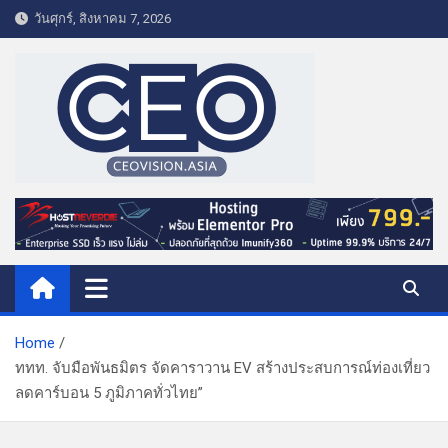
S
วันศุกร์, สิงหาคม 7, 2026
k
i
p
t
o
c
o
CEO VISION.ASIA
Business & Lifestyle
n
t
e
n
t
Home
ททท. จับมือพันธมิตร จัดคาราวาน EV สร้างประสบการณ์ท่องเที่ยว
ลดคาร์บอน 5 ภูมิภาคทั่วไทย”