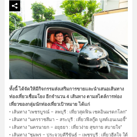
ทั้งนี้ ได้จัดให้มีกิจกรรมส่งเสริมการขายและนำเสนอเส้นทาง
ท่องเที่ยวเชื่อมโยง อีกจำนวน 4 เส้นทาง ตามสไตล์การท่อง
เที่ยวของกลุ่มนักท่องเที่ยวเป้าหมาย ได้แก่
• เส้นทาง “เพชรบูรณ์ – ลพบุรี : เที่ยวสุดฟิน เชคอินมรดกโลก”
• เส้นทาง “นครราชสีมา – สระบุรี : เที่ยวฟีลกู๊ด บูสต์เอนเนอจี้”
• เส้นทาง “นครนายก – อยุธยา : เที่ยวง่าย สุขกาย สบายใจ”
• เส้นทาง “ชุมพร – ประจวบคีรีขันธ์ – เพชรบุรี : เที่ยวฮีลใจ ใต้