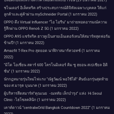
ชไนเดอร์ อิเล็คทริค สร้างประสบการณ์ดิจิทัลเฉพาะบุคคล ให้แก่
ลูกค้าและคู่ค้าผ่าน mySchneider Portal (1 มกราคม 2022)
OPPO ดึง Virtual Influencer “ไอ ไอรีน” มาถ่ายทอดอารมณ์ความ
รู้สึกผ่าน OPPO Reno6 Z 5G (1 มกราคม 2022)
OPPO A95 แชร์ทริค ฮาวทูเป็นสายเอ็นเตอร์เทนให้สมาร์ทสุดฟอร์ม
ข้ามปี! (1 มกราคม 2022)
Amazfit T-Rex Pro สุดยอด นาฬิกาสมาร์ทวอทช์ (1 มกราคม
2022)
“มิโด โอเชี่ยน สตาร์ 600 โครโนมิเตอร์ คิม ซู ฮยอน สเปเชียล อิดิ
ชั่น” (1 มกราคม 2022)
นักกฎหมายรุ่นใหม่ไฟแรง “ณัฐวัฒน์ พอใช้ได้” ศิษย์เอกรุ่นสุดท้าย
ของ ศ.มารุต บุนนาค (1 มกราคม 2022)
ผู้บริหารสึดสมาร์ท่”คุณเนย -ณหทัย เล็กบำรุง” แห่ง Hi Seoul
Clinic -ไฮโซลคลินิก (1 มกราคม 2022)
เคาท์ดาวน์​ “centralwOrld Bangkok Countdown 2022” (1 มกราคม
2022)