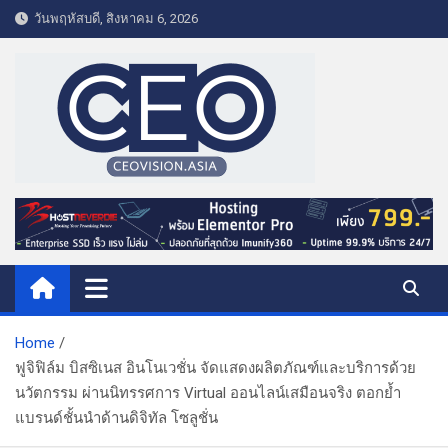
S
วันพฤหัสบดี, สิงหาคม 6, 2026
k
i
p
t
o
c
o
CEO VISION.ASIA
Business & Lifestyle
n
t
e
n
t
Home
ฟูจิฟิล์ม บิสซิเนส อินโนเวชั่น จัดแสดงผลิตภัณฑ์และบริการด้วย
นวัตกรรม ผ่านนิทรรศการ Virtual ออนไลน์เสมือนจริง ตอกย้ำ
แบรนด์ชั้นนำด้านดิจิทัล โซลูชั่น