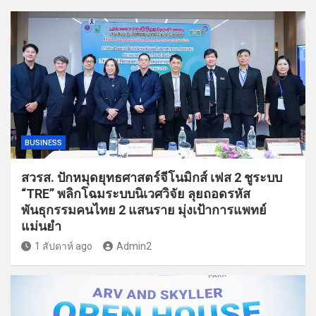
BUSINESS
สวรส. ปักหมุดยุทธศาสตร์จีโนมิกส์ เฟส 2 ชูระบบ
“TRE” พลิกโฉมระบบนิเวศวิจัย ลุยถอดรหัส
พันธุกรรมคนไทย 2 แสนราย มุ่งเป้าการแพทย์
แม่นยำ
1 สัปดาห์ ago
Admin2