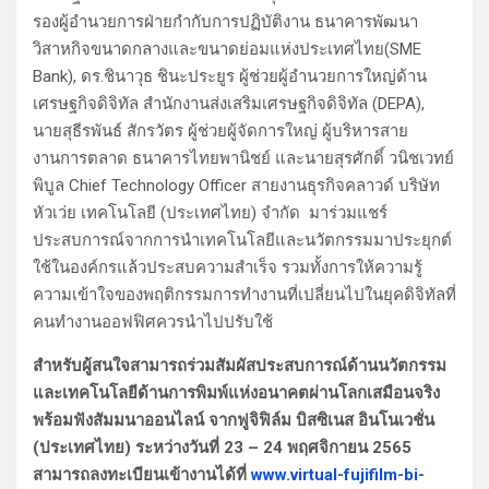
รองผู้อำนวยการฝ่ายกำกับการปฏิบัติงาน ธนาคารพัฒนา
วิสาหกิจขนาดกลางและขนาดย่อมแห่งประเทศไทย(SME
Bank), ดร.ชินาวุธ ชินะประยูร ผู้ช่วยผู้อำนวยการใหญ่ด้าน
เศรษฐกิจดิจิทัล สำนักงานส่งเสริมเศรษฐกิจดิจิทัล (DEPA),
นายสุธีรพันธ์ สักรวัตร ผู้ช่วยผู้จัดการใหญ่ ผู้บริหารสาย
งานการตลาด ธนาคารไทยพานิชย์ และนายสุรศักดิ์ วนิชเวทย์
พิบูล Chief Technology Officer สายงานธุรกิจคลาวด์ บริษัท
หัวเว่ย เทคโนโลยี (ประเทศไทย) จำกัด มาร่วมแชร์
ประสบการณ์จากการนำเทคโนโลยีและนวัตกรรมมาประยุกต์
ใช้ในองค์กรแล้วประสบความสำเร็จ รวมทั้งการให้ความรู้
ความเข้าใจของพฤติกรรมการทำงานที่เปลี่ยนไปในยุคดิจิทัลที่
คนทำงานออฟฟิศควรนำไปปรับใช้
สำหรับผู้สนใจสามารถร่วมสัมผัสประสบการณ์ด้านนวัตกรรม
และเทคโนโลยีด้านการพิมพ์แห่งอนาคตผ่านโลกเสมือนจริง
พร้อมฟังสัมมนาออนไลน์ จากฟู
จิฟิล์ม บิสซิเนส อินโนเวชั่น
(ประเทศไทย) ระหว่างวันที่
23 – 24
พฤศจิกายน
2565
สามารถลงทะเบียนเข้างานได้ที่
www.
virtual-fujifilm-bi-