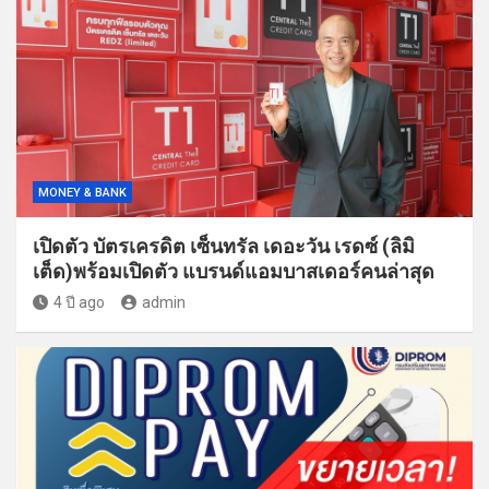
MONEY & BANK
เปิดตัว บัตรเครดิต เซ็นทรัล เดอะวัน เรดซ์ (ลิมิ
เต็ด)พร้อมเปิดตัว แบรนด์แอมบาสเดอร์คนล่าสุด
4 ปี ago
admin