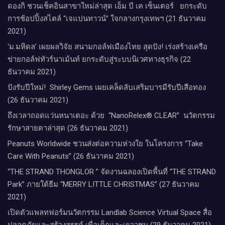
ดองกิ ชวนเช็คอินสาขาใหม่ล่าสุด เอ็ม บี เค เซ็นเตอร์ ยกระดับ
การช้อปปิ้งสไตล์ “เจแปนทาวน์” ใจกลางกรุงเทพฯ (21 ธันวาคม
2021)
‘ม.มหิดล’ เผยผลวิจัย สนามกอล์ฟเมืองไทย สุดปัง! เร่งสร้างเครือ
ข่ายกอล์ฟทัวร์นาเม้นท์ ยกระดับสู่ระบบนิเวศทางธุรกิจ (22
ธันวาคม 2021)
ปังรับปีใหม่​! ​ Shirley Gems เผยเคล็ดลับ​เสริมบารมีรับปีเสือทอง
(26 ธันวาคม 2021)
ถึงเวลาถอดแว่นหนาเตอะ ด้วย “NanoRelex® CLEAR” นวัตกรรม
รักษาสายตาล่าสุด (26 ธันวาคม 2021)
Peanuts Worldwide ชวนส่งต่อความห่วงใย​ ​ในโครงการ “Take
Care With Peanuts” (26 ธันวาคม 2021)
“THE STRAND THONGLOR ” จัดงานฉลองเปิดพื้นที่ “THE STRAND
Park” ภายใต้ธีม “MERRY LITTLE CHRISTMAS” (27 ธันวาคม
2021)
เปิดตัวแพลทฟอร์มนวัตกรรม Landlab Science Virtual Space สื่อ
ปลอดภัยและสร้างสรรค์ เพื่อเด็กและเยาวชน (29 ธันวาคม 2021)