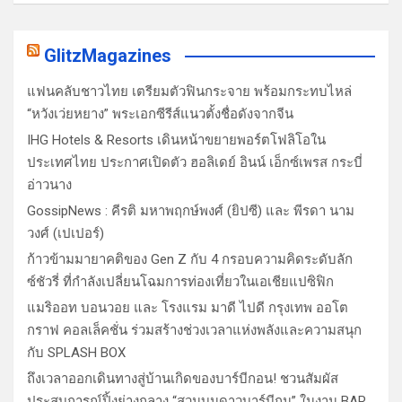
GlitzMagazines
แฟนคลับชาวไทย เตรียมตัวฟินกระจาย พร้อมกระทบไหล่
“หวังเว่ยหยาง” พระเอกซีรีส์แนวตั้งชื่อดังจากจีน
IHG Hotels & Resorts เดินหน้าขยายพอร์ตโฟลิโอใน
ประเทศไทย ประกาศเปิดตัว ฮอลิเดย์ อินน์ เอ็กซ์เพรส กระบี่
อ่าวนาง
GossipNews : คีรติ มหาพฤกษ์พงศ์ (ยิปซี) และ พีรดา นาม
วงศ์ (เปเปอร์)
ก้าวข้ามมายาคติของ Gen Z กับ 4 กรอบความคิดระดับลัก
ซ์ชัวรี่ ที่กำลังเปลี่ยนโฉมการท่องเที่ยวในเอเชียแปซิฟิก
แมริออท บอนวอย และ โรงแรม มาดี ไปดี กรุงเทพ ออโต
กราฟ คอลเล็คชั่น ร่วมสร้างช่วงเวลาแห่งพลังและความสนุก
กับ SPLASH BOX
ถึงเวลาออกเดินทางสู่บ้านเกิดของบาร์บีกอน! ชวนสัมผัส
ประสบการณ์ปิ้งย่างกลาง “สวนบนดาวบาร์บีกุน” ในงาน BAR