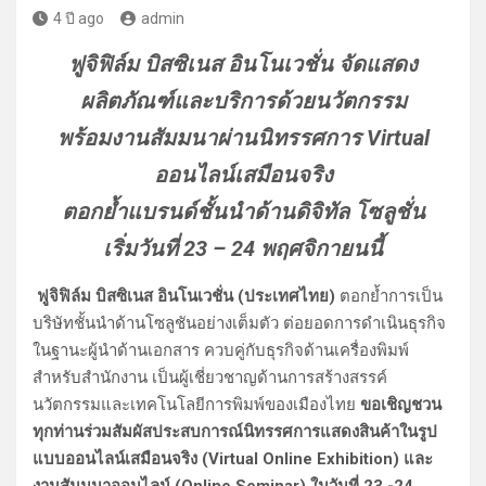
4 ปี ago
admin
ฟูจิฟิล์ม บิสซิเนส อินโนเวชั่น
จัดแสดง
ผลิตภัณฑ์และบริการด้วยนวัตกรรม
พร้อมงานสัมมนา
ผ่าน
นิทรรศการ
Virtual
ออนไลน์เสมือนจริง
ตอกย้ำแบรนด์ชั้นนำด้านดิจิทัล โซลูชั่น
เริ่มวันที่
23
–
24
พฤศจิกายนนี้
ฟูจิฟิล์ม บิสซิเนส อินโนเวชั่น (ประเทศไทย)
ตอกย้ำการเป็น
บริษัทชั้นนำด้านโซลูชันอย่างเต็มตัว ต่อยอดการดำเนินธุรกิจ
ในฐานะผู้นำด้านเอกสาร ควบคู่กับธุรกิจด้านเครื่องพิมพ์
สำหรับสำนักงาน เป็นผู้เชี่ยวชาญด้านการสร้างสรรค์
นวัตกรรมและเทคโนโลยีการพิมพ์ของเมืองไทย
ขอเชิญชวน
ทุกท่านร่วมสัมผัสประสบการณ์นิทรรศการแสดงสินค้าในรูป
แบบออนไลน์เสมือนจริง (
Virtual Online Exhibition
) และ
งานสัมมนาออนไลน์ (
Online
Seminar
)
ในวันที่
23 -24