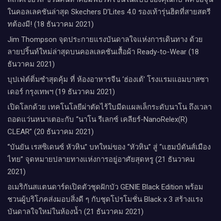
ในคอลเลคชันล่าสุด Skechers D’Lites 4.0 รองเท้ารุ่นฮิตที่สายสตรี
ทต้องมี! (18 ธันวาคม 2021)
Jim Thompson จุดประกายแรงบันดาลใจแห่งการเดินทาง ด้วย
ลายปริ้นท์ใหม่ล่าสุดบนคอลเลคชันเสื้อผ้า Ready-to-Wear (18
ธันวาคม 2021)
บุปเฟ่ต์ติ่มซำสุดคุ้ม ที่ ห้อง​อาหารจีน​ ‘ฮ่องเต้’ โรงแรม​แอม​บาส​ซา​
เดอร์​ กรุงเทพฯ​ (19 ธันวาคม 2021)
เปิดโลกด้วย เทคโนโลยีผ่าตัดไร้ใบมีดแผลเล็กระดับนาโน ถึงเวลา
ถอดแว่นหนาเตอะกับ “นาโน รีเลกซ์ เคลียร์-NanoRelex(R)
CLEAR” (20 ธันวาคม 2021)
“บันยัน เรสซิเดนซ์ หัวหิน” บทใหม่ของ “หัวหิน” สู่ “แฮมป์ตันส์เมือง
ไทย” จุดหมายปลายทางแห่งการอยู่อาศัยสุดหรู (21 ธันวาคม
2021)
อเมริกันสแตนดาร์ดเปิดตัวชุดฝักบัว GENIE Black Edition พร้อม
ชวนผู้บริโภคส่งมอบสิ่งดี ๆ กับชุดโปรโมชั่น Black x 3 สร้างแรง
บันดาลใจใหม่ในห้องน้ำ (21 ธันวาคม 2021)