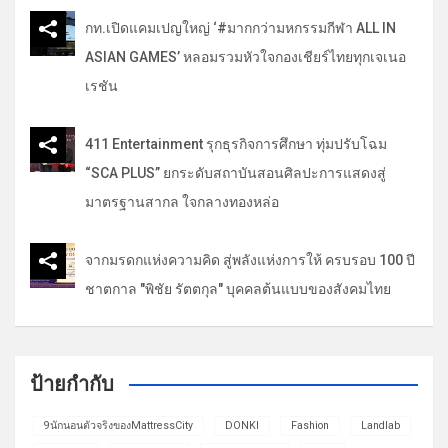
กท.เปิดแคมเปญใหญ่ ‘#มากกว่ามหกรรมกีฬา ALL IN
ASIAN GAMES’ หลอมรวมหัวใจกองเชียร์ไทยทุกเจเนอ
เรชัน
411 Entertainment รุกธุรกิจการศึกษา ทุ่มปรับโฉม
“SCA PLUS” ยกระดับสถาบันสอนศิลปะการแสดงสู่
มาตรฐานสากล ใจกลางทองหล่อ
จากมรดกแห่งความคิด สู่พลังแห่งการให้ ครบรอบ 100 ปี
ชาตกาล "พิชัย รัตตกุล" บุคคลต้นแบบของสังคมไทย
ป้ายกำกับ
9นักนอนตัวจริงของMattressCity
DONKI
Fashion
Landlab