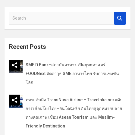
เ
รื่
S
e
อ
a
ง
r
c
Recent Posts
h
SME D Bank–สถาบันอาหาร เปิดยุทธศาสตร์
FOODNext ติดอาวุธ SME อาหารไทย รับการแข่งขัน
โลก
ททท. จับมือ TransNusa Airline – Traveloka ยกระดับ
การเชื่อมโยงไทย–อินโดนีเซีย ดันไทยสู่จุดหมายปลาย
ทางคุณภาพ เชื่อม Asean Tourism และ Muslim-
Friendly Destination