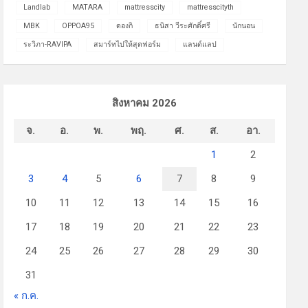
Landlab
MATARA
mattresscity
mattresscityth
MBK
OPPOA95
ดองกิ
ธนิสา วีระศักดิ์ศรี
นักนอน
ระวิภา-RAVIPA
สมาร์ทไปให้สุดฟอร์ม
แลนด์แลป
สิงหาคม 2026
จ.
อ.
พ.
พฤ.
ศ.
ส.
อา.
1
2
3
4
5
6
7
8
9
10
11
12
13
14
15
16
17
18
19
20
21
22
23
24
25
26
27
28
29
30
31
« ก.ค.