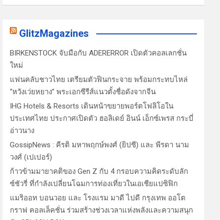
GlitzMagazines
BIRKENSTOCK จับมือกับ ADERERROR เปิดตัวคอลเลกชั่น
ใหม่
แฟนคลับชาวไทย เตรียมตัวฟินกระจาย พร้อมกระทบไหล่
“หวังเว่ยหยาง” พระเอกซีรีส์แนวตั้งชื่อดังจากจีน
IHG Hotels & Resorts เดินหน้าขยายพอร์ตโฟลิโอใน
ประเทศไทย ประกาศเปิดตัว ฮอลิเดย์ อินน์ เอ็กซ์เพรส กระบี่
อ่าวนาง
GossipNews : คีรติ มหาพฤกษ์พงศ์ (ยิปซี) และ พีรดา นาม
วงศ์ (เปเปอร์)
ก้าวข้ามมายาคติของ Gen Z กับ 4 กรอบความคิดระดับลัก
ซ์ชัวรี่ ที่กำลังเปลี่ยนโฉมการท่องเที่ยวในเอเชียแปซิฟิก
แมริออท บอนวอย และ โรงแรม มาดี ไปดี กรุงเทพ ออโต
กราฟ คอลเล็คชั่น ร่วมสร้างช่วงเวลาแห่งพลังและความสนุก