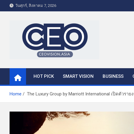
S
วันศุกร์, สิงหาคม 7, 2026
k
i
p
t
o
c
o
CEO VISION.ASIA
Business & Lifestyle
n
t
HOT PICK
SMART VISION
BUSINESS
e
n
t
Home
The Luxury Group by Marriott International เปิดตัวรายง