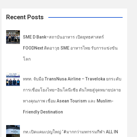
a
r
c
Recent Posts
h
SME D Bank–สถาบันอาหาร เปิดยุทธศาสตร์
FOODNext ติดอาวุธ SME อาหารไทย รับการแข่งขัน
โลก
ททท. จับมือ TransNusa Airline – Traveloka ยกระดับ
การเชื่อมโยงไทย–อินโดนีเซีย ดันไทยสู่จุดหมายปลาย
ทางคุณภาพ เชื่อม Asean Tourism และ Muslim-
Friendly Destination
กท.เปิดแคมเปญใหญ่ ‘#มากกว่ามหกรรมกีฬา ALL IN