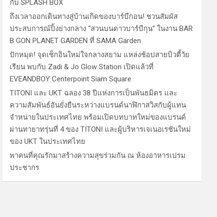
กับ SPLASH BOX
ถึงเวลาออกเดินทางสู่บ้านเกิดของบาร์บีกอน! ชวนสัมผัส
ประสบการณ์ปิ้งย่างกลาง “สวนบนดาวบาร์บีกุน” ในงาน BAR
B GON PLANET GARDEN ที่ SAMA Garden
ปักหมุด! จุดเช็กอินใหม่ใจกลางสยาม แหล่งช้อปสายบิวตี้วัย
เรียน พบกับ Zadi & Jo Glow Station เปิดแล้วที่
EVEANDBOY Centerpoint Siam Square
TITONI และ UKT ฉลอง 38 ปีแห่งการเป็นพันธมิตร และ
ความสัมพันธ์อันยั่งยืนระหว่างแบรนด์นาฬิกาสวิสกับผู้แทน
จำหน่ายในประเทศไทย พร้อมเปิดบทบาทใหม่ของแบรนด์
ผ่านทายาทรุ่นที่ 4 ของ TITONI และผู้บริหารเจเนอเรชันใหม่
ของ UKT ในประเทศไทย
พาคนที่คุณรักมาสร้างความสุขร่วมกัน ณ ห้องอาหารเปรม
ประชากร