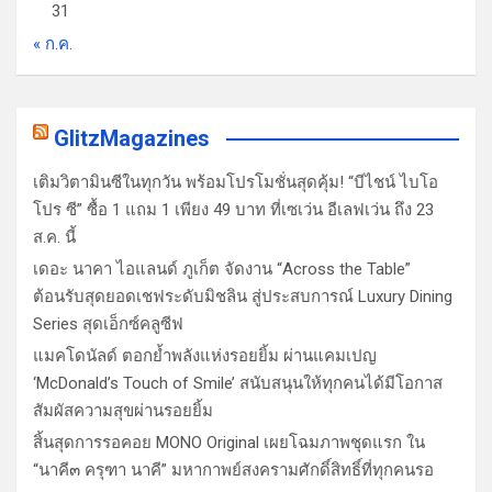
31
« ก.ค.
GlitzMagazines
เติมวิตามินซีในทุกวัน พร้อมโปรโมชั่นสุดคุ้ม! “บีไชน์ ไบโอ
โปร ซี” ซื้อ 1 แถม 1 เพียง 49 บาท ที่เซเว่น อีเลฟเว่น ถึง 23
ส.ค. นี้
เดอะ นาคา ไอแลนด์ ภูเก็ต จัดงาน “Across the Table”
ต้อนรับสุดยอดเชฟระดับมิชลิน สู่ประสบการณ์ Luxury Dining
Series สุดเอ็กซ์คลูซีฟ
แมคโดนัลด์ ตอกย้ำพลังแห่งรอยยิ้ม ผ่านแคมเปญ
‘McDonald’s Touch of Smile’ สนับสนุนให้ทุกคนได้มีโอกาส
สัมผัสความสุขผ่านรอยยิ้ม
สิ้นสุดการรอคอย MONO Original เผยโฉมภาพชุดแรก ใน
“นาคี๓ ครุฑา นาคี” มหากาพย์สงครามศักดิ์สิทธิ์ที่ทุกคนรอ