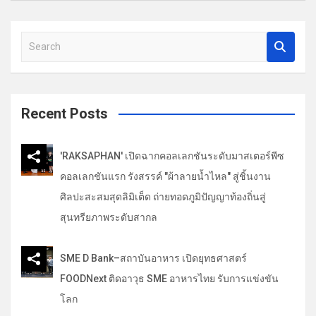
รื่
อ
S
ง
e
a
r
c
Recent Posts
h
'RAKSAPHAN' เปิดฉากคอลเลกชันระดับมาสเตอร์พีซ
คอลเลกชันแรก รังสรรค์ "ผ้าลายน้ำไหล" สู่ชิ้นงาน
ศิลปะสะสมสุดลิมิเต็ด ถ่ายทอดภูมิปัญญาท้องถิ่นสู่
สุนทรียภาพระดับสากล
SME D Bank–สถาบันอาหาร เปิดยุทธศาสตร์
FOODNext ติดอาวุธ SME อาหารไทย รับการแข่งขัน
โลก