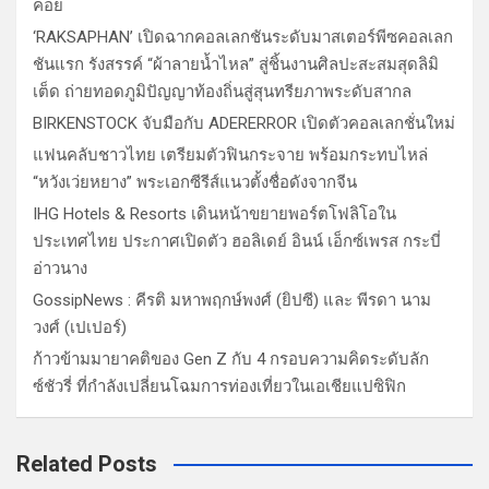
คอย
‘RAKSAPHAN’ เปิดฉากคอลเลกชันระดับมาสเตอร์พีซคอลเลก
ชันแรก รังสรรค์ “ผ้าลายน้ำไหล” สู่ชิ้นงานศิลปะสะสมสุดลิมิ
เต็ด ถ่ายทอดภูมิปัญญาท้องถิ่นสู่สุนทรียภาพระดับสากล
BIRKENSTOCK จับมือกับ ADERERROR เปิดตัวคอลเลกชั่นใหม่
แฟนคลับชาวไทย เตรียมตัวฟินกระจาย พร้อมกระทบไหล่
“หวังเว่ยหยาง” พระเอกซีรีส์แนวตั้งชื่อดังจากจีน
IHG Hotels & Resorts เดินหน้าขยายพอร์ตโฟลิโอใน
ประเทศไทย ประกาศเปิดตัว ฮอลิเดย์ อินน์ เอ็กซ์เพรส กระบี่
อ่าวนาง
GossipNews : คีรติ มหาพฤกษ์พงศ์ (ยิปซี) และ พีรดา นาม
วงศ์ (เปเปอร์)
ก้าวข้ามมายาคติของ Gen Z กับ 4 กรอบความคิดระดับลัก
ซ์ชัวรี่ ที่กำลังเปลี่ยนโฉมการท่องเที่ยวในเอเชียแปซิฟิก
Related Posts