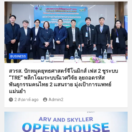
BUSINESS
สวรส. ปักหมุดยุทธศาสตร์จีโนมิกส์ เฟส 2 ชูระบบ
“TRE” พลิกโฉมระบบนิเวศวิจัย ลุยถอดรหัส
พันธุกรรมคนไทย 2 แสนราย มุ่งเป้าการแพทย์
แม่นยำ
2 สัปดาห์ ago
Admin2