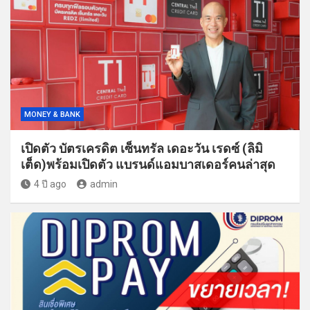
MONEY & BANK
เปิดตัว บัตรเครดิต เซ็นทรัล เดอะวัน เรดซ์ (ลิมิ
เต็ด)พร้อมเปิดตัว แบรนด์แอมบาสเดอร์คนล่าสุด
4 ปี ago
admin