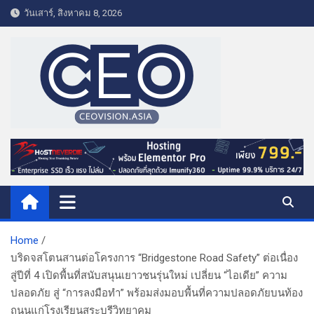
S
วันเสาร์, สิงหาคม 8, 2026
k
i
p
t
o
c
o
CEO VISION.ASIA
Business & Lifestyle
n
t
e
n
t
Home
บริดจสโตนสานต่อโครงการ “Bridgestone Road Safety” ต่อเนื่อง
สู่ปีที่ 4 เปิดพื้นที่สนับสนุนเยาวชนรุ่นใหม่ เปลี่ยน “ไอเดีย” ความ
ปลอดภัย สู่ “การลงมือทำ” พร้อมส่งมอบพื้นที่ความปลอดภัยบนท้อง
ถนนแก่โรงเรียนสระบุรีวิทยาคม