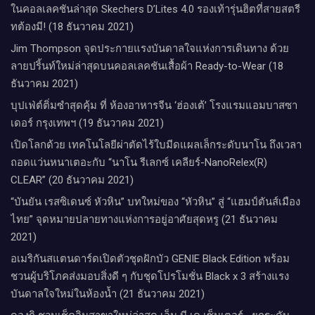
ในคอลเลคชันล่าสุด Skechers D’Lites 4.0 รองเท้ารุ่นฮิตที่สายสตรี
ทต้องมี! (18 ธันวาคม 2021)
Jim Thompson จุดประกายแรงบันดาลใจแห่งการเดินทาง ด้วย
ลายปริ้นท์ใหม่ล่าสุดบนคอลเลคชันเสื้อผ้า Ready-to-Wear (18
ธันวาคม 2021)
บุปเฟ่ต์ติ่มซำสุดคุ้ม ที่ ห้อง​อาหารจีน​ ‘ฮ่องเต้’ โรงแรม​แอม​บาส​ซา​
เดอร์​ กรุงเทพฯ​ (19 ธันวาคม 2021)
เปิดโลกด้วย เทคโนโลยีผ่าตัดไร้ใบมีดแผลเล็กระดับนาโน ถึงเวลา
ถอดแว่นหนาเตอะกับ “นาโน รีเลกซ์ เคลียร์-NanoRelex(R)
CLEAR” (20 ธันวาคม 2021)
“บันยัน เรสซิเดนซ์ หัวหิน” บทใหม่ของ “หัวหิน” สู่ “แฮมป์ตันส์เมือง
ไทย” จุดหมายปลายทางแห่งการอยู่อาศัยสุดหรู (21 ธันวาคม
2021)
อเมริกันสแตนดาร์ดเปิดตัวชุดฝักบัว GENIE Black Edition พร้อม
ชวนผู้บริโภคส่งมอบสิ่งดี ๆ กับชุดโปรโมชั่น Black x 3 สร้างแรง
บันดาลใจใหม่ในห้องน้ำ (21 ธันวาคม 2021)