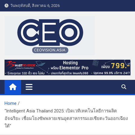
S
วันพฤหัสบดี, สิงหาคม 6, 2026
k
i
p
t
o
c
o
CEO VISION.ASIA
Business & Lifestyle
n
t
e
n
t
Home
“Intelligent Asia Thailand 2025: เปิดเวทีเทคโนโลยีการผลิต
อัจฉริยะ เชื่อมโยงซัพพลายเชนอุตสาหกรรมเอเชียตะวันออกเฉียง
ใต้”