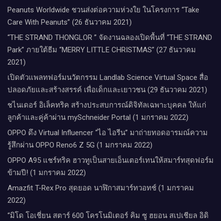
Peanuts Worldwide ชวนส่งต่อความห่วงใย​ ​ในโครงการ “Take
Care With Peanuts” (26 ธันวาคม 2021)
“THE STRAND THONGLOR ” จัดงานฉลองเปิดพื้นที่ “THE STRAND
Park” ภายใต้ธีม “MERRY LITTLE CHRISTMAS” (27 ธันวาคม
2021)
เปิดตัวแพลทฟอร์มนวัตกรรม Landlab Science Virtual Space สื่อ
ปลอดภัยและสร้างสรรค์ เพื่อเด็กและเยาวชน (29 ธันวาคม 2021)
ชไนเดอร์ อิเล็คทริค สร้างประสบการณ์ดิจิทัลเฉพาะบุคคล ให้แก่
ลูกค้าและคู่ค้าผ่าน mySchneider Portal (1 มกราคม 2022)
OPPO ดึง Virtual Influencer “ไอ ไอรีน” มาถ่ายทอดอารมณ์ความ
รู้สึกผ่าน OPPO Reno6 Z 5G (1 มกราคม 2022)
OPPO A95 แชร์ทริค ฮาวทูเป็นสายเอ็นเตอร์เทนให้สมาร์ทสุดฟอร์ม
ข้ามปี! (1 มกราคม 2022)
Amazfit T-Rex Pro สุดยอด นาฬิกาสมาร์ทวอทช์ (1 มกราคม
2022)
“มิโด โอเชี่ยน สตาร์ 600 โครโนมิเตอร์ คิม ซู ฮยอน สเปเชียล อิดิ