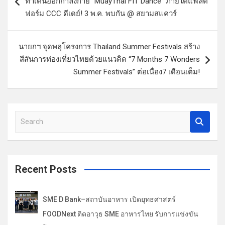
ท่าเต้นออกกำลังกาย “MuayThai FIT Dance” ภายใต้แฟลต
ะ
ฟอร์ม CCC ดีเดย์! 3 พ.ค. พบกัน @ สยามสแควร์
แ
น
นายกฯ จุดพลุโครงการ Thailand Summer Festivals สร้าง
ว
สีสันการท่องเที่ยวไทยด้วยแนวคิด “7 Months 7 Wonders
Summer Festivals” ต่อเนื่อง7 เดือนเต็ม!
เ
รื่
อ
S
ง
e
a
r
c
Recent Posts
h
SME D Bank–สถาบันอาหาร เปิดยุทธศาสตร์
FOODNext ติดอาวุธ SME อาหารไทย รับการแข่งขัน