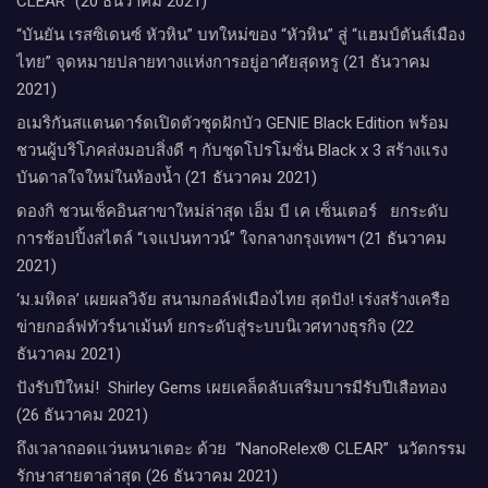
CLEAR” (20 ธันวาคม 2021)
“บันยัน เรสซิเดนซ์ หัวหิน” บทใหม่ของ “หัวหิน” สู่ “แฮมป์ตันส์เมือง
ไทย” จุดหมายปลายทางแห่งการอยู่อาศัยสุดหรู (21 ธันวาคม
2021)
อเมริกันสแตนดาร์ดเปิดตัวชุดฝักบัว GENIE Black Edition พร้อม
ชวนผู้บริโภคส่งมอบสิ่งดี ๆ กับชุดโปรโมชั่น Black x 3 สร้างแรง
บันดาลใจใหม่ในห้องน้ำ (21 ธันวาคม 2021)
ดองกิ ชวนเช็คอินสาขาใหม่ล่าสุด เอ็ม บี เค เซ็นเตอร์ ยกระดับ
การช้อปปิ้งสไตล์ “เจแปนทาวน์” ใจกลางกรุงเทพฯ (21 ธันวาคม
2021)
‘ม.มหิดล’ เผยผลวิจัย สนามกอล์ฟเมืองไทย สุดปัง! เร่งสร้างเครือ
ข่ายกอล์ฟทัวร์นาเม้นท์ ยกระดับสู่ระบบนิเวศทางธุรกิจ (22
ธันวาคม 2021)
ปังรับปีใหม่​! ​ Shirley Gems เผยเคล็ดลับ​เสริมบารมีรับปีเสือทอง
(26 ธันวาคม 2021)
ถึงเวลาถอดแว่นหนาเตอะ ด้วย “NanoRelex® CLEAR” นวัตกรรม
รักษาสายตาล่าสุด (26 ธันวาคม 2021)