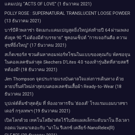
แคมเปญ “ACTS OF LOVE” (1 ธันวาคม 2021)
POLLY ROSE : SUPERNATURAL TRANSLUCENT LOOSE POWDER
(13 ธันวาคม 2021)
บาร์บีคิวพลาซ่า จัดเมกะแคมเปญสุดยิ่งใหญ่ส่งท้ายปี 64 ผ่านเพลง
ดังยุค 90 “ไม่ต้องมีคำบรรยาย” ชูคอนเซ็ปต์ “การเจอกันคือ ความ
สุขที่ยิ่งใหญ่” (17 ธันวาคม 2021)
สเก็ตเชอร์ส ชวนค้นหาคอมฟอร์ทโซนในแบบของคุณกับ พัคซอจุน
ในคอลเลคชันล่าสุด Skechers D’Lites 4.0 รองเท้ารุ่นฮิตที่สายสตรี
ทต้องมี! (18 ธันวาคม 2021)
Jim Thompson จุดประกายแรงบันดาลใจแห่งการเดินทาง ด้วย
ลายปริ้นท์ใหม่ล่าสุดบนคอลเลคชันเสื้อผ้า Ready-to-Wear (18
ธันวาคม 2021)
บุปเฟ่ต์ติ่มซำสุดคุ้ม ที่ ห้อง​อาหารจีน​ ‘ฮ่องเต้’ โรงแรม​แอม​บาส​ซา​
เดอร์​ กรุงเทพฯ​ (19 ธันวาคม 2021)
เปิดโลกด้วย เทคโนโลยีผ่าตัดไร้ใบมีดแผลเล็กระดับนาโน ถึงเวลา
ถอดแว่นหนาเตอะกับ “นาโน รีเลกซ์ เคลียร์-NanoRelex(R)