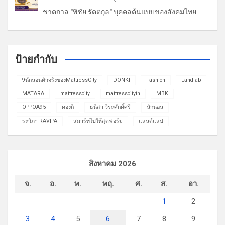
ชาตกาล "พิชัย รัตตกุล" บุคคลต้นแบบของสังคมไทย
ป้ายกำกับ
9นักนอนตัวจริงของMattressCity
DONKI
Fashion
Landlab
MATARA
mattresscity
mattresscityth
MBK
OPPOA95
ดองกิ
ธนิสา วีระศักดิ์ศรี
นักนอน
ระวิภา-RAVIPA
สมาร์ทไปให้สุดฟอร์ม
แลนด์แลป
สิงหาคม 2026
จ.
อ.
พ.
พฤ.
ศ.
ส.
อา.
1
2
3
4
5
6
7
8
9