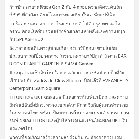
ก้าวข้ามมายาคติของ Gen Z กับ 4 กรอบความคิดระดับลัก
ซ์ชัวรี่ ที่กำลังเปลี่ยนโฉมการท่องเที่ยวในเอเชียแปซิฟิก
แมริออท บอนวอย และ โรงแรม มาดี ไปดี กรุงเทพ ออโต
กราฟ คอลเล็คชั่น ร่วมสร้างช่วงเวลาแห่งพลังและความสนุก
กับ SPLASH BOX
ถึงเวลาออกเดินทางสู่บ้านเกิดของบาร์บีกอน! ชวนสัมผัส
ประสบการณ์ปิ้งย่างกลาง “สวนบนดาวบาร์บีกุน” ในงาน BAR
B GON PLANET GARDEN ที่ SAMA Garden
ปักหมุด! จุดเช็กอินใหม่ใจกลางสยาม แหล่งช้อปสายบิวตี้วัย
เรียน พบกับ Zadi & Jo Glow Station เปิดแล้วที่ EVEANDBOY
Centerpoint Siam Square
TITONI และ UKT ฉลอง 38 ปีแห่งการเป็นพันธมิตร และความ
สัมพันธ์อันยั่งยืนระหว่างแบรนด์นาฬิกาสวิสกับผู้แทนจำหน่าย
ในประเทศไทย พร้อมเปิดบทบาทใหม่ของแบรนด์ ผ่านทายาท
รุ่นที่ 4 ของ TITONI และผู้บริหารเจเนอเรชันใหม่ของ UKT ใน
ประเทศไทย
พาคนที่คุณรักมาสร้างความสุขร่วมกัน ณ ห้องอาหารเปรม