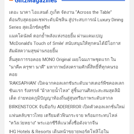
GlitzMagazines
เดอะ นาคา ไอแลนด์ ภูเก็ต จัดงาน “Across the Table”
ต้อนรับสุดยอดเชฟระดับมิชลิน สู่ประสบการณ์ Luxury Dining
Series สุดเอ็กซ์คลูซีฟ
แมคโดนัลด์ ตอกย้ำพลังแห่งรอยยิ้ม ผ่านแคมเปญ
‘McDonald’s Touch of Smile’ สนับสนุนให้ทุกคนได้มีโอกาส
สัมผัสความสุขผ่านรอยยิ้ม
สิ้นสุดการรอคอย MONO Original เผยโฉมภาพชุดแรก ใน
“นาคี๓ ครุฑา นาคี” มหากาพย์สงครามศักดิ์สิทธิ์ที่ทุกคนรอ
คอย
‘RAKSAPHAN’ เปิดฉากคอลเลกชันระดับมาสเตอร์พีซคอลเลก
ชันแรก รังสรรค์ “ผ้าลายน้ำไหล” สู่ชิ้นงานศิลปะสะสมสุดลิมิ
เต็ด ถ่ายทอดภูมิปัญญาท้องถิ่นสู่สุนทรียภาพระดับสากล
BIRKENSTOCK จับมือกับ ADERERROR เปิดตัวคอลเลกชั่นใหม่
แฟนคลับชาวไทย เตรียมตัวฟินกระจาย พร้อมกระทบไหล่
“หวังเว่ยหยาง” พระเอกซีรีส์แนวตั้งชื่อดังจากจีน
IHG Hotels & Resorts เดินหน้าขยายพอร์ตโฟลิโอใน