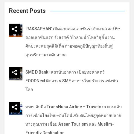
r
c
Recent Posts
h
'RAKSAPHAN' เปิดฉากคอลเลกชันระดับมาสเตอร์พีซ
คอลเลกชันแรก รังสรรค์ "ผ้าลายน้ำไหล" สู่ชิ้นงาน
ศิลปะสะสมสุดลิมิเต็ด ถ่ายทอดภูมิปัญญาท้องถิ่นสู่
สุนทรียภาพระดับสากล
SME D Bank–สถาบันอาหาร เปิดยุทธศาสตร์
FOODNext ติดอาวุธ SME อาหารไทย รับการแข่งขัน
โลก
ททท. จับมือ TransNusa Airline – Traveloka ยกระดับ
การเชื่อมโยงไทย–อินโดนีเซีย ดันไทยสู่จุดหมายปลาย
ทางคุณภาพ เชื่อม Asean Tourism และ Muslim-
Friendly Destination