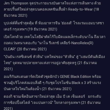
Jim Thompson จุดประกายแรงบันดาลใจแห่งการเดินทาง ด้วย
ลายปริ้นท์ใหม่ล่าสุดบนคอลเลคชันเสื้อผ้า Ready-to-Wear (18
ธันวาคม 2021)
บุปเฟ่ต์ติ่มซำสุดคุ้ม ที่ ห้อง​อาหารจีน​ ‘ฮ่องเต้’ โรงแรม​แอม​บาส​ซา​
เดอร์​ กรุงเทพฯ​ (19 ธันวาคม 2021)
เปิดโลกด้วย เทคโนโลยีผ่าตัดไร้ใบมีดแผลเล็กระดับนาโน ถึงเวลา
ถอดแว่นหนาเตอะกับ “นาโน รีเลกซ์ เคลียร์-NanoRelex(R)
CLEAR” (20 ธันวาคม 2021)
“บันยัน เรสซิเดนซ์ หัวหิน” บทใหม่ของ “หัวหิน” สู่ “แฮมป์ตันส์เมือง
ไทย” จุดหมายปลายทางแห่งการอยู่อาศัยสุดหรู (21 ธันวาคม
2021)
อเมริกันสแตนดาร์ดเปิดตัวชุดฝักบัว GENIE Black Edition พร้อม
ชวนผู้บริโภคส่งมอบสิ่งดี ๆ กับชุดโปรโมชั่น Black x 3 สร้างแรง
บันดาลใจใหม่ในห้องน้ำ (21 ธันวาคม 2021)
ดองกิ ชวนเช็คอินสาขาใหม่ล่าสุด เอ็ม บี เค เซ็นเตอร์ ยกระดับ
การช้อปปิ้งสไตล์ “เจแปนทาวน์” ใจกลางกรุงเทพฯ (21 ธันวาคม
2021)