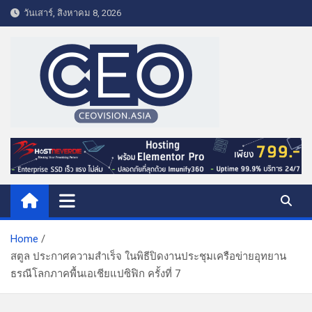
S
วันเสาร์, สิงหาคม 8, 2026
k
i
p
t
o
c
o
CEO VISION.ASIA
Business & Lifestyle
n
t
e
n
t
Home
สตูล ประกาศความสำเร็จ ในพิธีปิดงานประชุมเครือข่ายอุทยาน
ธรณีโลกภาคพื้นเอเชียแปซิฟิก ครั้งที่ 7