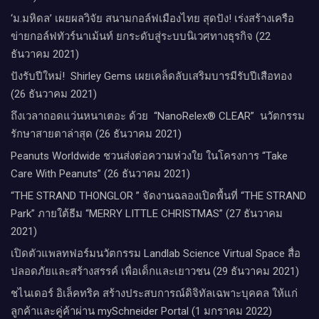
‘ม.มหิดล’ เผยผลวิจัย สนามกอล์ฟเมืองไทย สุดปัง! เร่งสร้างเครือ
ข่ายกอล์ฟทัวร์นาเม้นท์ ยกระดับสู่ระบบนิเวศทางธุรกิจ (22
ธันวาคม 2021)
ปังรับปีใหม่​! ​ Shirley Gems เผยเคล็ดลับ​เสริมบารมีรับปีเสือทอง
(26 ธันวาคม 2021)
ถึงเวลาถอดแว่นหนาเตอะ ด้วย “NanoRelex® CLEAR” นวัตกรรม
รักษาสายตาล่าสุด (26 ธันวาคม 2021)
Peanuts Worldwide ชวนส่งต่อความห่วงใย​ ​ในโครงการ “Take
Care With Peanuts” (26 ธันวาคม 2021)
“THE STRAND THONGLOR ” จัดงานฉลองเปิดพื้นที่ “THE STRAND
Park” ภายใต้ธีม “MERRY LITTLE CHRISTMAS” (27 ธันวาคม
2021)
เปิดตัวแพลทฟอร์มนวัตกรรม Landlab Science Virtual Space สื่อ
ปลอดภัยและสร้างสรรค์ เพื่อเด็กและเยาวชน (29 ธันวาคม 2021)
ชไนเดอร์ อิเล็คทริค สร้างประสบการณ์ดิจิทัลเฉพาะบุคคล ให้แก่
ลูกค้าและคู่ค้าผ่าน mySchneider Portal (1 มกราคม 2022)