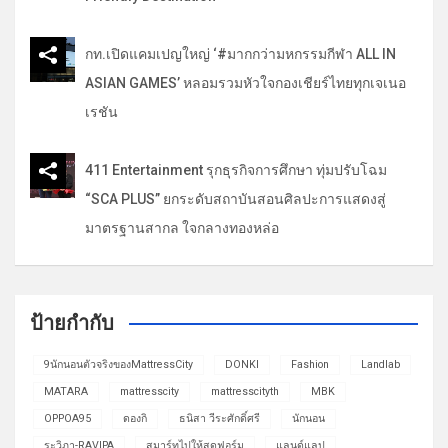
กท.เปิดแคมเปญใหญ่ ‘#มากกว่ามหกรรมกีฬา ALL IN
ASIAN GAMES’ หลอมรวมหัวใจกองเชียร์ไทยทุกเจเนอ
เรชัน
411 Entertainment รุกธุรกิจการศึกษา ทุ่มปรับโฉม
“SCA PLUS” ยกระดับสถาบันสอนศิลปะการแสดงสู่
มาตรฐานสากล ใจกลางทองหล่อ
ป้ายกำกับ
9นักนอนตัวจริงของMattressCity
DONKI
Fashion
Landlab
MATARA
mattresscity
mattresscityth
MBK
OPPOA95
ดองกิ
ธนิสา วีระศักดิ์ศรี
นักนอน
ระวิภา-RAVIPA
สมาร์ทไปให้สุดฟอร์ม
แลนด์แลป