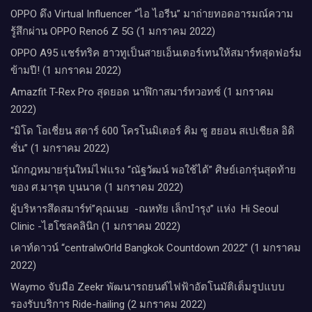
OPPO ดึง Virtual Influencer “ไอ ไอรีน” มาถ่ายทอดอารมณ์ความ
รู้สึกผ่าน OPPO Reno6 Z 5G (1 มกราคม 2022)
OPPO A95 แชร์ทริค ฮาวทูเป็นสายเอ็นเตอร์เทนให้สมาร์ทสุดฟอร์ม
ข้ามปี! (1 มกราคม 2022)
Amazfit T-Rex Pro สุดยอด นาฬิกาสมาร์ทวอทช์ (1 มกราคม
2022)
“มิโด โอเชี่ยน สตาร์ 600 โครโนมิเตอร์ คิม ซู ฮยอน สเปเชียล อิดิ
ชั่น” (1 มกราคม 2022)
นักกฎหมายรุ่นใหม่ไฟแรง “ณัฐวัฒน์ พอใช้ได้” ศิษย์เอกรุ่นสุดท้าย
ของ ศ.มารุต บุนนาค (1 มกราคม 2022)
ผู้บริหารสึดสมาร์ท่”คุณเนย -ณหทัย เล็กบำรุง” แห่ง Hi Seoul
Clinic -ไฮโซลคลินิก (1 มกราคม 2022)
เคาท์ดาวน์​ “centralwOrld Bangkok Countdown 2022” (1 มกราคม
2022)
Waymo จับมือ Zeekr พัฒนารถยนต์ไฟฟ้าอัตโนมัติเต็มรูปแบบ
รองรับบริการ Ride-hailing (2 มกราคม 2022)