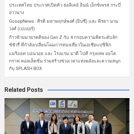
ประเทศไทย ประกาศเปิดตัว ฮอลิเดย์ อินน์ เอ็กซ์เพรส กระบี่
อ่าวนาง
GossipNews : คีรติ มหาพฤกษ์พงศ์ (ยิปซี) และ พีรดา นาม
วงศ์ (เปเปอร์)
ก้าวข้ามมายาคติของ Gen Z กับ 4 กรอบความคิดระดับลัก
ซ์ชัวรี่ ที่กำลังเปลี่ยนโฉมการท่องเที่ยวในเอเชียแปซิฟิก
แมริออท บอนวอย และ โรงแรม มาดี ไปดี กรุงเทพ ออโต
กราฟ คอลเล็คชั่น ร่วมสร้างช่วงเวลาแห่งพลังและความสนุก
กับ SPLASH BOX
Related Posts