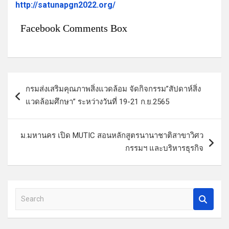
http://satunapgn2022.org/
Facebook Comments Box
แ
กรมส่งเสริมคุณภาพสิ่งแวดล้อม จัดกิจกรรม”สัปดาห์สิ่ง
น
แวดล้อมศึกษา” ระหว่างวันที่ 19-21 ก.ย.2565
ะ
แ
ม.มหานคร เปิด MUTIC สอนหลักสูตรนานาชาติสาขาวิศว
น
กรรมฯ และบริหารธุรกิจ
ว
เ
รื่
S
e
อ
a
ง