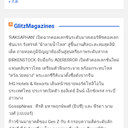
« ก.ค.
GlitzMagazines
‘RAKSAPHAN’ เปิดฉากคอลเลกชันระดับมาสเตอร์พีซคอลเลก
ชันแรก รังสรรค์ “ผ้าลายน้ำไหล” สู่ชิ้นงานศิลปะสะสมสุดลิมิ
เต็ด ถ่ายทอดภูมิปัญญาท้องถิ่นสู่สุนทรียภาพระดับสากล
BIRKENSTOCK จับมือกับ ADERERROR เปิดตัวคอลเลกชั่นใหม่
แฟนคลับชาวไทย เตรียมตัวฟินกระจาย พร้อมกระทบไหล่
“หวังเว่ยหยาง” พระเอกซีรีส์แนวตั้งชื่อดังจากจีน
IHG Hotels & Resorts เดินหน้าขยายพอร์ตโฟลิโอใน
ประเทศไทย ประกาศเปิดตัว ฮอลิเดย์ อินน์ เอ็กซ์เพรส กระบี่
อ่าวนาง
GossipNews : คีรติ มหาพฤกษ์พงศ์ (ยิปซี) และ พีรดา นาม
วงศ์ (เปเปอร์)
ก้าวข้ามมายาคติของ Gen Z กับ 4 กรอบความคิดระดับลัก