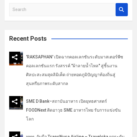
S
e
a
r
c
Recent Posts
h
'RAKSAPHAN' เปิดฉากคอลเลกชันระดับมาสเตอร์พีซ
คอลเลกชันแรก รังสรรค์ "ผ้าลายน้ำไหล" สู่ชิ้นงาน
ศิลปะสะสมสุดลิมิเต็ด ถ่ายทอดภูมิปัญญาท้องถิ่นสู่
สุนทรียภาพระดับสากล
SME D Bank–สถาบันอาหาร เปิดยุทธศาสตร์
FOODNext ติดอาวุธ SME อาหารไทย รับการแข่งขัน
โลก
ททท. จับมือ TransNusa Airline – Traveloka ยกระดับ