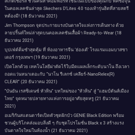
สเก็ตเชอร์ส ชวนค้นหาคอมฟอร์ทโซนในแบบของคุณกับ พัคซอจุน
ในคอลเลคชันล่าสุด Skechers D’Lites 4.0 รองเท้ารุ่นฮิตที่สายสตรี
ทต้องมี! (18 ธันวาคม 2021)
Jim Thompson จุดประกายแรงบันดาลใจแห่งการเดินทาง ด้วย
ลายปริ้นท์ใหม่ล่าสุดบนคอลเลคชันเสื้อผ้า Ready-to-Wear (18
ธันวาคม 2021)
บุปเฟ่ต์ติ่มซำสุดคุ้ม ที่ ห้อง​อาหารจีน​ ‘ฮ่องเต้’ โรงแรม​แอม​บาส​ซา​
เดอร์​ กรุงเทพฯ​ (19 ธันวาคม 2021)
เปิดโลกด้วย เทคโนโลยีผ่าตัดไร้ใบมีดแผลเล็กระดับนาโน ถึงเวลา
ถอดแว่นหนาเตอะกับ “นาโน รีเลกซ์ เคลียร์-NanoRelex(R)
CLEAR” (20 ธันวาคม 2021)
“บันยัน เรสซิเดนซ์ หัวหิน” บทใหม่ของ “หัวหิน” สู่ “แฮมป์ตันส์เมือง
ไทย” จุดหมายปลายทางแห่งการอยู่อาศัยสุดหรู (21 ธันวาคม
2021)
อเมริกันสแตนดาร์ดเปิดตัวชุดฝักบัว GENIE Black Edition พร้อม
ชวนผู้บริโภคส่งมอบสิ่งดี ๆ กับชุดโปรโมชั่น Black x 3 สร้างแรง
บันดาลใจใหม่ในห้องน้ำ (21 ธันวาคม 2021)