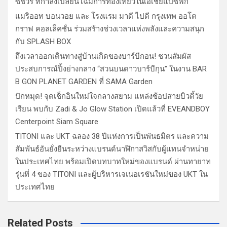
ซ์ชัวรี่ ที่กำลังเปลี่ยนโฉมการท่องเที่ยวในเอเชียแปซิฟิก
แมริออท บอนวอย และ โรงแรม มาดี ไปดี กรุงเทพ ออโต
กราฟ คอลเล็คชั่น ร่วมสร้างช่วงเวลาแห่งพลังและความสนุก
กับ SPLASH BOX
ถึงเวลาออกเดินทางสู่บ้านเกิดของบาร์บีกอน! ชวนสัมผัส
ประสบการณ์ปิ้งย่างกลาง “สวนบนดาวบาร์บีกุน” ในงาน BAR
B GON PLANET GARDEN ที่ SAMA Garden
ปักหมุด! จุดเช็กอินใหม่ใจกลางสยาม แหล่งช้อปสายบิวตี้วัย
เรียน พบกับ Zadi & Jo Glow Station เปิดแล้วที่ EVEANDBOY
Centerpoint Siam Square
TITONI และ UKT ฉลอง 38 ปีแห่งการเป็นพันธมิตร และความ
สัมพันธ์อันยั่งยืนระหว่างแบรนด์นาฬิกาสวิสกับผู้แทนจำหน่าย
ในประเทศไทย พร้อมเปิดบทบาทใหม่ของแบรนด์ ผ่านทายาท
รุ่นที่ 4 ของ TITONI และผู้บริหารเจเนอเรชันใหม่ของ UKT ใน
ประเทศไทย
Related Posts