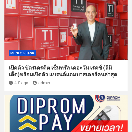
MONEY & BANK
เปิดตัว บัตรเครดิต เซ็นทรัล เดอะวัน เรดซ์ (ลิมิ
เต็ด)พร้อมเปิดตัว แบรนด์แอมบาสเดอร์คนล่าสุด
4 ปี ago
admin