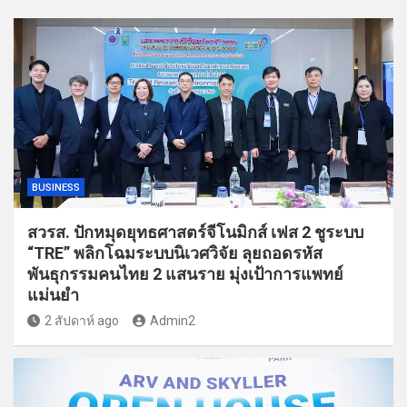
BUSINESS
สวรส. ปักหมุดยุทธศาสตร์จีโนมิกส์ เฟส 2 ชูระบบ
“TRE” พลิกโฉมระบบนิเวศวิจัย ลุยถอดรหัส
พันธุกรรมคนไทย 2 แสนราย มุ่งเป้าการแพทย์
แม่นยำ
2 สัปดาห์ ago
Admin2