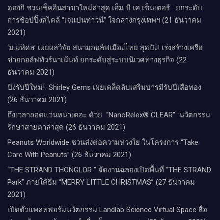
ดองกิ ชวนเช็คอินสาขาใหม่ล่าสุด เอ็ม บี เค เซ็นเตอร์ ยกระดับ
การช้อปปิ้งสไตล์ “เจแปนทาวน์” ใจกลางกรุงเทพฯ (21 ธันวาคม
2021)
‘ม.มหิดล’ เผยผลวิจัย สนามกอล์ฟเมืองไทย สุดปัง! เร่งสร้างเครือ
ข่ายกอล์ฟทัวร์นาเม้นท์ ยกระดับสู่ระบบนิเวศทางธุรกิจ (22
ธันวาคม 2021)
ปังรับปีใหม่​! ​ Shirley Gems เผยเคล็ดลับ​เสริมบารมีรับปีเสือทอง
(26 ธันวาคม 2021)
ถึงเวลาถอดแว่นหนาเตอะ ด้วย “NanoRelex® CLEAR” นวัตกรรม
รักษาสายตาล่าสุด (26 ธันวาคม 2021)
Peanuts Worldwide ชวนส่งต่อความห่วงใย​ ​ในโครงการ “Take
Care With Peanuts” (26 ธันวาคม 2021)
“THE STRAND THONGLOR ” จัดงานฉลองเปิดพื้นที่ “THE STRAND
Park” ภายใต้ธีม “MERRY LITTLE CHRISTMAS” (27 ธันวาคม
2021)
เปิดตัวแพลทฟอร์มนวัตกรรม Landlab Science Virtual Space สื่อ