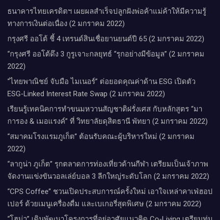
ธนาคารไทยเครดิตฯ เผยผลสำเร็จปลูกฝังพ่อค้าแม่ค้าให้มีความรู้
ทางการเงินต่อเนื่อง (2 มกราคม 2022)
กรุงศรี ออโต้ ชี้ 4 เทรนด์สินเชื่อยานยนต์ปี 65 (2 มกราคม 2022)
“กรุงศรี ออโต้ดึง 3 กูรูเจาะกลยุทธ์ “รุกอย่างมีข้อมูล” (2 มกราคม
2022)
“ไทยพาณิชย์ จับมือ ไมเนอร์” ต่อยอดคุณค่าด้าน ESG เปิดตัว
ESG-Linked Interest Rate Swap (2 มกราคม 2022)
เรียนรู้เทคนิคการทำขนมหวานสัญชาติฝรั่งเศส กับหลักสูตร “มา
การอง & เมอแรงค์” ที่ วิทยาลัยดุสิตธานี พัทยา (2 มกราคม 2022)
“สมาคมโรงแรมภูเก็ต” ต้อนรับคณะผู้บริหารใหม่ (2 มกราคม
2022)
“ลากูน่า ภูเก็ต” รุกตลาดการท่องเที่ยวด้านกีฬา เตรียมเป็นเจ้าภาพ
จัดงานแข่งขันวอลเล่ย์บอล 3 ลีกใหญ่ระดับโลก (2 มกราคม 2022)
“CPS Coffee” ชวนเปิดประสบการณ์ครั้งใหม่ เอาใจเหล่าคาเฟ่ฮอป
เปอร์ ด้วยเมนูเครื่องดื่ม และเบเกอรี่สุดพิเศษ (2 มกราคม 2022)
“โฮม่า” เดินพัฒนาโครงการที่อยู่อาศัยแนวคิด Co-Living เตรียมทุ่ม