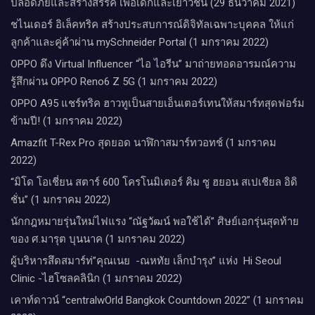
ปลอดภัยและสร้างสรรค์ เพื่อเด็กและเยาวชน (29 ธันวาคม 2021)
ชไนเดอร์ อิเล็คทริค สร้างประสบการณ์ดิจิทัลเฉพาะบุคคล ให้แก่
ลูกค้าและคู่ค้าผ่าน mySchneider Portal (1 มกราคม 2022)
OPPO ดึง Virtual Influencer “ไอ ไอรีน” มาถ่ายทอดอารมณ์ความ
รู้สึกผ่าน OPPO Reno6 Z 5G (1 มกราคม 2022)
OPPO A95 แชร์ทริค ฮาวทูเป็นสายเอ็นเตอร์เทนให้สมาร์ทสุดฟอร์ม
ข้ามปี! (1 มกราคม 2022)
Amazfit T-Rex Pro สุดยอด นาฬิกาสมาร์ทวอทช์ (1 มกราคม
2022)
“มิโด โอเชี่ยน สตาร์ 600 โครโนมิเตอร์ คิม ซู ฮยอน สเปเชียล อิดิ
ชั่น” (1 มกราคม 2022)
นักกฎหมายรุ่นใหม่ไฟแรง “ณัฐวัฒน์ พอใช้ได้” ศิษย์เอกรุ่นสุดท้าย
ของ ศ.มารุต บุนนาค (1 มกราคม 2022)
ผู้บริหารสึดสมาร์ท่”คุณเนย -ณหทัย เล็กบำรุง” แห่ง Hi Seoul
Clinic -ไฮโซลคลินิก (1 มกราคม 2022)
เคาท์ดาวน์​ “centralwOrld Bangkok Countdown 2022” (1 มกราคม