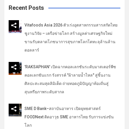
c
Recent Posts
h
Vitafoods Asia 2026 ตัวเร่งอุตสาหกรรมสารสกัดไทย
ชูงานวิจัย – เครือข่ายโลก สร้างมูลค่าเศรษฐกิจใหม่
ขานรับตลาดโภชนาการสุขภาพโลกโตทะลุล้านล้าน
ดอลลาร์
'RAKSAPHAN' เปิดฉากคอลเลกชันระดับมาสเตอร์พีซ
คอลเลกชันแรก รังสรรค์ "ผ้าลายน้ำไหล" สู่ชิ้นงาน
ศิลปะสะสมสุดลิมิเต็ด ถ่ายทอดภูมิปัญญาท้องถิ่นสู่
สุนทรียภาพระดับสากล
SME D Bank–สถาบันอาหาร เปิดยุทธศาสตร์
FOODNext ติดอาวุธ SME อาหารไทย รับการแข่งขัน
โลก