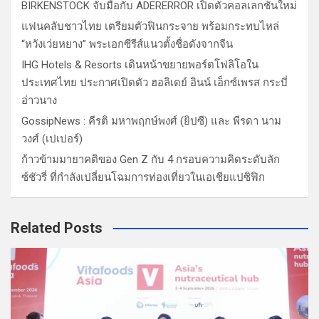
BIRKENSTOCK จับมือกับ ADERERROR เปิดตัวคอลเลกชั่นใหม่
แฟนคลับชาวไทย เตรียมตัวฟินกระจาย พร้อมกระทบไหล่
“หวังเว่ยหยาง” พระเอกซีรีส์แนวตั้งชื่อดังจากจีน
IHG Hotels & Resorts เดินหน้าขยายพอร์ตโฟลิโอใน
ประเทศไทย ประกาศเปิดตัว ฮอลิเดย์ อินน์ เอ็กซ์เพรส กระบี่
อ่าวนาง
GossipNews : คีรติ มหาพฤกษ์พงศ์ (ยิปซี) และ พีรดา นาม
วงศ์ (เปเปอร์)
ก้าวข้ามมายาคติของ Gen Z กับ 4 กรอบความคิดระดับลัก
ซ์ชัวรี่ ที่กำลังเปลี่ยนโฉมการท่องเที่ยวในเอเชียแปซิฟิก
Related Posts