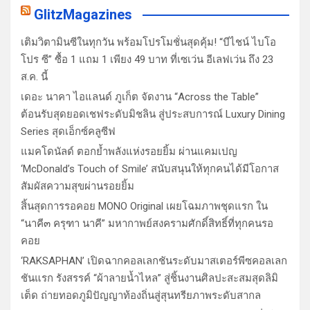
GlitzMagazines
เติมวิตามินซีในทุกวัน พร้อมโปรโมชั่นสุดคุ้ม! “บีไชน์ ไบโอ
โปร ซี” ซื้อ 1 แถม 1 เพียง 49 บาท ที่เซเว่น อีเลฟเว่น ถึง 23
ส.ค. นี้
เดอะ นาคา ไอแลนด์ ภูเก็ต จัดงาน “Across the Table”
ต้อนรับสุดยอดเชฟระดับมิชลิน สู่ประสบการณ์ Luxury Dining
Series สุดเอ็กซ์คลูซีฟ
แมคโดนัลด์ ตอกย้ำพลังแห่งรอยยิ้ม ผ่านแคมเปญ
‘McDonald’s Touch of Smile’ สนับสนุนให้ทุกคนได้มีโอกาส
สัมผัสความสุขผ่านรอยยิ้ม
สิ้นสุดการรอคอย MONO Original เผยโฉมภาพชุดแรก ใน
“นาคี๓ ครุฑา นาคี” มหากาพย์สงครามศักดิ์สิทธิ์ที่ทุกคนรอ
คอย
‘RAKSAPHAN’ เปิดฉากคอลเลกชันระดับมาสเตอร์พีซคอลเลก
ชันแรก รังสรรค์ “ผ้าลายน้ำไหล” สู่ชิ้นงานศิลปะสะสมสุดลิมิ
เต็ด ถ่ายทอดภูมิปัญญาท้องถิ่นสู่สุนทรียภาพระดับสากล