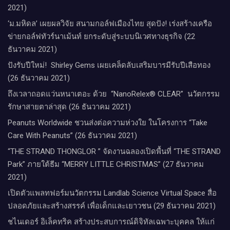
2021)
‘ม.มหิดล’ เผยผลวิจัย สนามกอล์ฟเมืองไทย สุดปัง! เร่งสร้างเครือ
ข่ายกอล์ฟทัวร์นาเม้นท์ ยกระดับสู่ระบบนิเวศทางธุรกิจ (22
ธันวาคม 2021)
ปังรับปีใหม่​! ​ Shirley Gems เผยเคล็ดลับ​เสริมบารมีรับปีเสือทอง
(26 ธันวาคม 2021)
ถึงเวลาถอดแว่นหนาเตอะ ด้วย “NanoRelex® CLEAR” นวัตกรรม
รักษาสายตาล่าสุด (26 ธันวาคม 2021)
Peanuts Worldwide ชวนส่งต่อความห่วงใย​ ​ในโครงการ “Take
Care With Peanuts” (26 ธันวาคม 2021)
“THE STRAND THONGLOR ” จัดงานฉลองเปิดพื้นที่ “THE STRAND
Park” ภายใต้ธีม “MERRY LITTLE CHRISTMAS” (27 ธันวาคม
2021)
เปิดตัวแพลทฟอร์มนวัตกรรม Landlab Science Virtual Space สื่อ
ปลอดภัยและสร้างสรรค์ เพื่อเด็กและเยาวชน (29 ธันวาคม 2021)
ชไนเดอร์ อิเล็คทริค สร้างประสบการณ์ดิจิทัลเฉพาะบุคคล ให้แก่