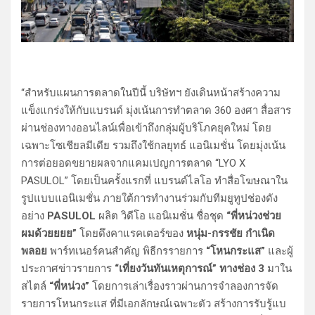
“สำหรับแผนการตลาดในปีนี้ บริษัทฯ ยังเดินหน้าสร้างความ
แข็งแกร่งให้กับแบรนด์ มุ่งเน้นการทำตลาด 360 องศา สื่อสาร
ผ่านช่องทางออนไลน์เพื่อเข้าถึงกลุ่มผู้บริโภคยุคใหม่ โดย
เฉพาะโซเชียลมีเดีย รวมถึงใช้กลยุทธ์ แอนิเมชั่น โดยมุ่งเน้น
การต่อยอดขยายผลจากแคมเปญการตลาด “LYO X
PASULOL” โดยเป็นครั้งแรกที่ แบรนด์ไลโอ ทำสื่อโฆษณาใน
รูปแบบแอนิเมชั่น ภายใต้การทำงานร่วมกับทีมยูทูปช่องดัง
อย่าง
PASULOL
ผลิต วิดีโอ แอนิเมชั่น ชื่อชุด
“พี่หน่วงช่วย
ผมด้วยยยย”
โดยดึงคาแรคเตอร์ของ
หนุ่ม-กรรชัย กำเนิด
พลอย
พาร์ทเนอร์คนสำคัญ พิธีกรรายการ
“โหนกระแส”
และผู้
ประกาศข่าวรายการ
“เที่ยงวันทันเหตุการณ์” ทางช่อง 3
มาใน
สไตล์
“พี่หน่วง”
โดยการเล่าเรื่องราวผ่านการจำลองการจัด
รายการโหนกระแส ที่มีเอกลักษณ์เฉพาะตัว สร้างการรับรู้แบ