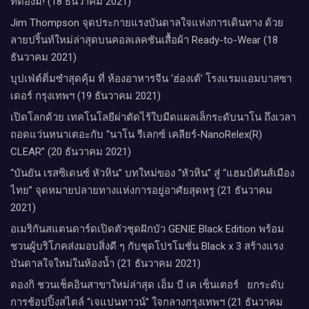
ทต้องมี! (18 ธันวาคม 2021)
Jim Thompson จุดประกายแรงบันดาลใจแห่งการเดินทาง ด้วย
ลายปริ้นท์ใหม่ล่าสุดบนคอลเลคชันเสื้อผ้า Ready-to-Wear (18
ธันวาคม 2021)
บุปเฟ่ต์ติ่มซำสุดคุ้ม ที่ ห้อง​อาหารจีน​ ‘ฮ่องเต้’ โรงแรม​แอม​บาส​ซา​
เดอร์​ กรุงเทพฯ​ (19 ธันวาคม 2021)
เปิดโลกด้วย เทคโนโลยีผ่าตัดไร้ใบมีดแผลเล็กระดับนาโน ถึงเวลา
ถอดแว่นหนาเตอะกับ “นาโน รีเลกซ์ เคลียร์-NanoRelex(R)
CLEAR” (20 ธันวาคม 2021)
“บันยัน เรสซิเดนซ์ หัวหิน” บทใหม่ของ “หัวหิน” สู่ “แฮมป์ตันส์เมือง
ไทย” จุดหมายปลายทางแห่งการอยู่อาศัยสุดหรู (21 ธันวาคม
2021)
อเมริกันสแตนดาร์ดเปิดตัวชุดฝักบัว GENIE Black Edition พร้อม
ชวนผู้บริโภคส่งมอบสิ่งดี ๆ กับชุดโปรโมชั่น Black x 3 สร้างแรง
บันดาลใจใหม่ในห้องน้ำ (21 ธันวาคม 2021)
ดองกิ ชวนเช็คอินสาขาใหม่ล่าสุด เอ็ม บี เค เซ็นเตอร์ ยกระดับ
การช้อปปิ้งสไตล์ “เจแปนทาวน์” ใจกลางกรุงเทพฯ (21 ธันวาคม