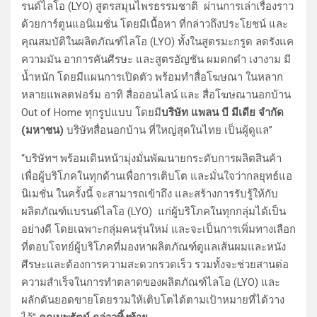
รนด์ไลโอ (LYO) สูตรสมุนไพรธรรมชาติ ผ่านการเล่าเรื่องราว
ด้วยการ์ตูนแอนิเมชั่น โดยมีเนื้อหา ที่กล่าวถึงประโยชน์ และ
คุณสมบัติในผลิตภัณฑ์ไลโอ (LYO) ทั้งในสูตรมะกรูด ลดรังแค
ความมัน อาการคันศีรษะ และสูตรอัญชัน ผมดกดำ เงางาม มี
น้ำหนัก โดยมีแผนการเปิดตัว พร้อมทำสื่อโฆษณา ในหลาก
หลายแพลตฟอร์ม อาทิ สื่อออนไลน์ และ สื่อโฆษณานอกบ้าน
Out of Home ทุกรูปแบบ โดยมี
บริษัท แพลน บี มีเดีย จำกัด
(มหาชน)
บริษัทสื่อนอกบ้าน ที่ใหญ่สุดในไทย เป็นผู้ดูแล”
“บริษัทฯ พร้อมเดินหน้ามุ่งมั่นพัฒนายกระดับการผลิตสินค้า
เพื่อผู้บริโภคในทุกด้านเพื่อการเติบโต และมั่นใจว่ากลยุทธ์แอ
นิเมชั่น ในครั้งนี้ จะสามารถเข้าถึง และสร้างการรับรู้ให้กับ
ผลิตภัณฑ์แบรนด์ไลโอ (LYO) แก่ผู้บริโภคในทุกกลุ่มได้เป็น
อย่างดี โดยเฉพาะกลุ่มคนรุ่นใหม่ และจะเป็นการเพิ่มทางเลือก
ที่ตอบโจทย์ผู้บริโภคที่มองหาผลิตภัณฑ์ดูแลเส้นผมและหนัง
ศีรษะและต้องการความสะดวกรวดเร็ว รวมทั้งจะช่วยสานต่อ
ความสำเร็จในการทำตลาดของผลิตภัณฑ์ไลโอ (LYO) และ
ผลักดันยอดขายโดยรวมให้เติบโตได้ตามเป้าหมายที่ได้วาง