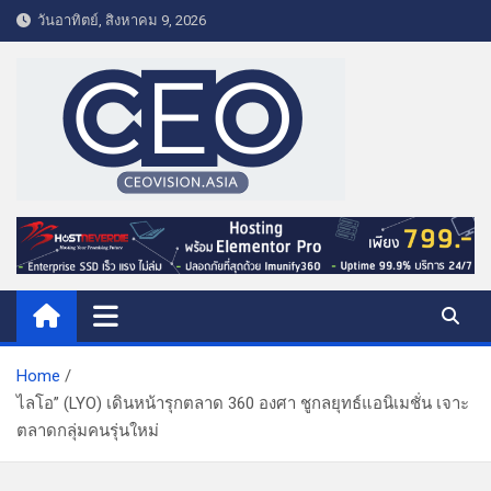
S
วันอาทิตย์, สิงหาคม 9, 2026
k
i
p
t
o
c
o
CEO VISION.ASIA
Business & Lifestyle
n
t
e
n
t
Home
ไลโอ” (LYO) เดินหน้ารุกตลาด 360 องศา ชูกลยุทธ์แอนิเมชั่น เจาะ
ตลาดกลุ่มคนรุ่นใหม่