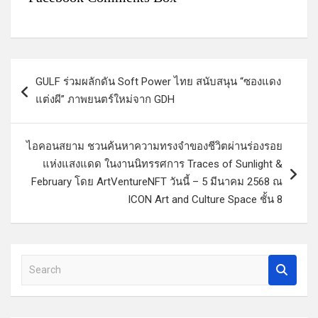
แ
GULF ร่วมผลักดัน Soft Power ไทย สนับสนุน “ซองแดง
น
แต่งผี” ภาพยนตร์ใหม่จาก GDH
ะ
แ
ไอคอนสยาม ชวนค้นหาความทรงจำของชีวิตผ่านร่องรอย
น
แห่งแสงแดด ในงานนิทรรศการ Traces of Sunlight &
ว
February โดย ArtVentureNFT วันนี้ – 5 มีนาคม 2568 ณ
ICON Art and Culture Space ชั้น 8
เ
รื่
อ
S
ง
e
a
r