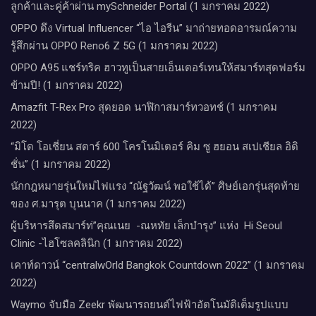
ลูกค้าและคู่ค้าผ่าน mySchneider Portal (1 มกราคม 2022)
OPPO ดึง Virtual Influencer “ไอ ไอรีน” มาถ่ายทอดอารมณ์ความ
รู้สึกผ่าน OPPO Reno6 Z 5G (1 มกราคม 2022)
OPPO A95 แชร์ทริค ฮาวทูเป็นสายเอ็นเตอร์เทนให้สมาร์ทสุดฟอร์ม
ข้ามปี! (1 มกราคม 2022)
Amazfit T-Rex Pro สุดยอด นาฬิกาสมาร์ทวอทช์ (1 มกราคม
2022)
“มิโด โอเชี่ยน สตาร์ 600 โครโนมิเตอร์ คิม ซู ฮยอน สเปเชียล อิดิ
ชั่น” (1 มกราคม 2022)
นักกฎหมายรุ่นใหม่ไฟแรง “ณัฐวัฒน์ พอใช้ได้” ศิษย์เอกรุ่นสุดท้าย
ของ ศ.มารุต บุนนาค (1 มกราคม 2022)
ผู้บริหารสึดสมาร์ท่”คุณเนย -ณหทัย เล็กบำรุง” แห่ง Hi Seoul
Clinic -ไฮโซลคลินิก (1 มกราคม 2022)
เคาท์ดาวน์​ “centralwOrld Bangkok Countdown 2022” (1 มกราคม
2022)
Waymo จับมือ Zeekr พัฒนารถยนต์ไฟฟ้าอัตโนมัติเต็มรูปแบบ