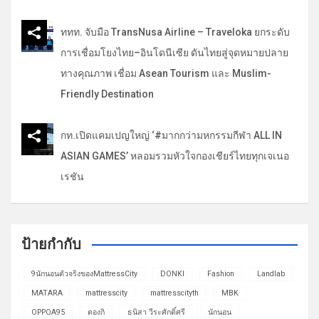
ททท. จับมือ TransNusa Airline – Traveloka ยกระดับ
การเชื่อมโยงไทย–อินโดนีเซีย ดันไทยสู่จุดหมายปลาย
ทางคุณภาพ เชื่อม Asean Tourism และ Muslim-
Friendly Destination
กท.เปิดแคมเปญใหญ่ ‘#มากกว่ามหกรรมกีฬา ALL IN
ASIAN GAMES’ หลอมรวมหัวใจกองเชียร์ไทยทุกเจเนอ
เรชัน
ป้ายกำกับ
9นักนอนตัวจริงของMattressCity
DONKI
Fashion
Landlab
MATARA
mattresscity
mattresscityth
MBK
OPPOA95
ดองกิ
ธนิสา วีระศักดิ์ศรี
นักนอน