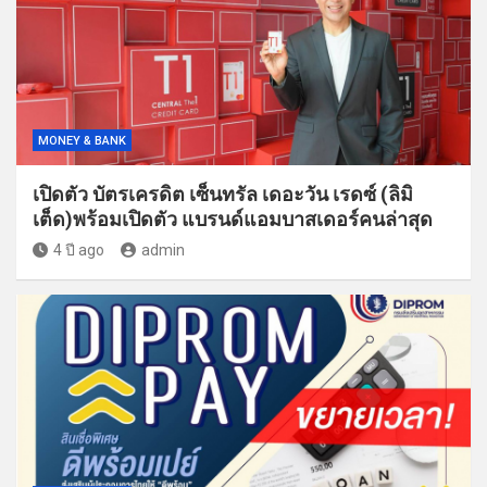
MONEY & BANK
เปิดตัว บัตรเครดิต เซ็นทรัล เดอะวัน เรดซ์ (ลิมิ
เต็ด)พร้อมเปิดตัว แบรนด์แอมบาสเดอร์คนล่าสุด
4 ปี ago
admin