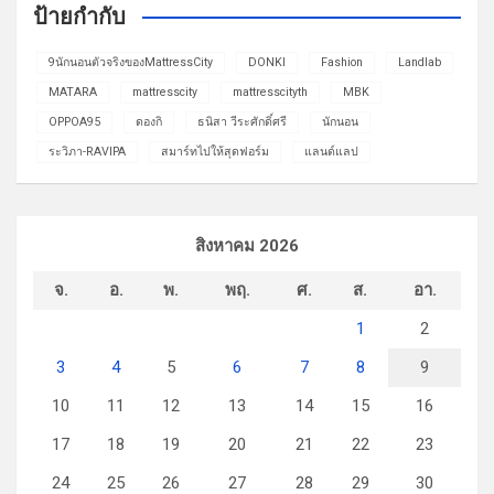
ป้ายกำกับ
9นักนอนตัวจริงของMattressCity
DONKI
Fashion
Landlab
MATARA
mattresscity
mattresscityth
MBK
OPPOA95
ดองกิ
ธนิสา วีระศักดิ์ศรี
นักนอน
ระวิภา-RAVIPA
สมาร์ทไปให้สุดฟอร์ม
แลนด์แลป
สิงหาคม 2026
จ.
อ.
พ.
พฤ.
ศ.
ส.
อา.
1
2
3
4
5
6
7
8
9
10
11
12
13
14
15
16
17
18
19
20
21
22
23
24
25
26
27
28
29
30