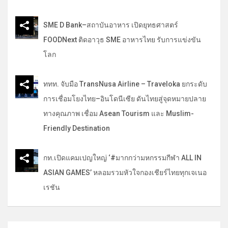
SME D Bank–สถาบันอาหาร เปิดยุทธศาสตร์
FOODNext ติดอาวุธ SME อาหารไทย รับการแข่งขัน
โลก
ททท. จับมือ TransNusa Airline – Traveloka ยกระดับ
การเชื่อมโยงไทย–อินโดนีเซีย ดันไทยสู่จุดหมายปลาย
ทางคุณภาพ เชื่อม Asean Tourism และ Muslim-
Friendly Destination
กท.เปิดแคมเปญใหญ่ ‘#มากกว่ามหกรรมกีฬา ALL IN
ASIAN GAMES’ หลอมรวมหัวใจกองเชียร์ไทยทุกเจเนอ
เรชัน