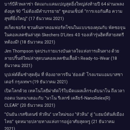
บาร์บีคิวพลาซ่า จัดเมกะแคมเปญสุดยิ่งใหญ่ส่งท้ายปี 64 ผ่านเพลง
ดังยุค 90 “ไม่ต้องมีคำบรรยาย” ชูคอนเซ็ปต์ “การเจอกันคือ ความ
สุขที่ยิ่งใหญ่” (17 ธันวาคม 2021)
สเก็ตเชอร์ส ชวนค้นหาคอมฟอร์ทโซนในแบบของคุณกับ พัคซอจุน
ในคอลเลคชันล่าสุด Skechers D’Lites 4.0 รองเท้ารุ่นฮิตที่สายสตรี
ทต้องมี! (18 ธันวาคม 2021)
Jim Thompson จุดประกายแรงบันดาลใจแห่งการเดินทาง ด้วย
ลายปริ้นท์ใหม่ล่าสุดบนคอลเลคชันเสื้อผ้า Ready-to-Wear (18
ธันวาคม 2021)
บุปเฟ่ต์ติ่มซำสุดคุ้ม ที่ ห้อง​อาหารจีน​ ‘ฮ่องเต้’ โรงแรม​แอม​บาส​ซา​
เดอร์​ กรุงเทพฯ​ (19 ธันวาคม 2021)
เปิดโลกด้วย เทคโนโลยีผ่าตัดไร้ใบมีดแผลเล็กระดับนาโน ถึงเวลา
ถอดแว่นหนาเตอะกับ “นาโน รีเลกซ์ เคลียร์-NanoRelex(R)
CLEAR” (20 ธันวาคม 2021)
“บันยัน เรสซิเดนซ์ หัวหิน” บทใหม่ของ “หัวหิน” สู่ “แฮมป์ตันส์เมือง
ไทย” จุดหมายปลายทางแห่งการอยู่อาศัยสุดหรู (21 ธันวาคม
2021)