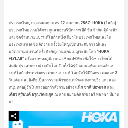
ประเทศไทย
,
กรุงเทพมหานคร
22
เมษายน
2567- HOKA (
โฮก้า
)
ประเทศไทย ภายใต้การดูแลของบริษัท เรฟ อีดิชั่น จำกัด ผู้นำเข้า
และจัดจำหน่ายแบรนด์โฮก้าหนึ่งเดียวในประเทศไทยและใน
ประเทศมาเลเซีย จัดงานครั้งยิ่งใหญ่เปิดประสบการณ์และ
นวัตกรรมแบรนด์ครั้งสำคัญผ่านแคมเปญระดับโลก
“HOKA
FLYLAB”
ครั้งแรกของภูมิภาคเอเชียแปซิฟิก เพื่อให้ชาวไทยได้
สัมผัสประสบการณ์ระดับโลก อีกทั้งได้รู้จักแก่นแท้และจดจำแบ
รนด์โฮก้าผ่านนวัตกรรมของแบรนด์ โดยจัดให้มีกิจกรรมตลอด
3
วันเต็ม และยังถือเป็นการรวมตัวของเหล่าคนดังสายวิ่ง และสอง
หนุ่มหล่อผู้รักในการออกกำลังกายอย่าง
แน็ก ชาลี ปอทเจส
และ
เดี่ยว สุริยนต์ อรุณวัฒนกูล
ณ ลานสยามดิสคัฟเวอรี่ พลาซ่า ที่ผ่าน
มา