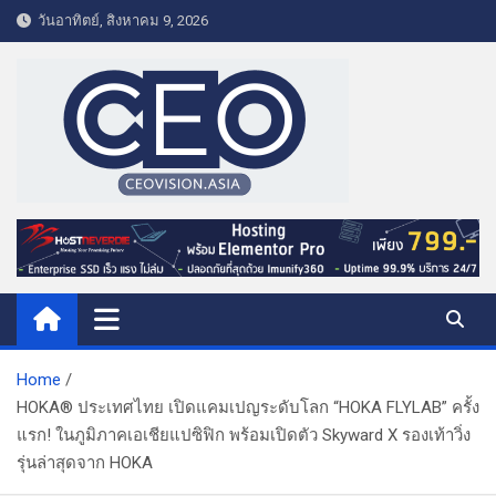
S
วันอาทิตย์, สิงหาคม 9, 2026
k
i
p
t
o
c
o
CEO VISION.ASIA
Business & Lifestyle
n
t
e
n
t
Home
HOKA® ประเทศไทย เปิดแคมเปญระดับโลก “HOKA FLYLAB” ครั้ง
แรก! ในภูมิภาคเอเชียแปซิฟิก พร้อมเปิดตัว Skyward X รองเท้าวิ่ง
รุ่นล่าสุดจาก HOKA