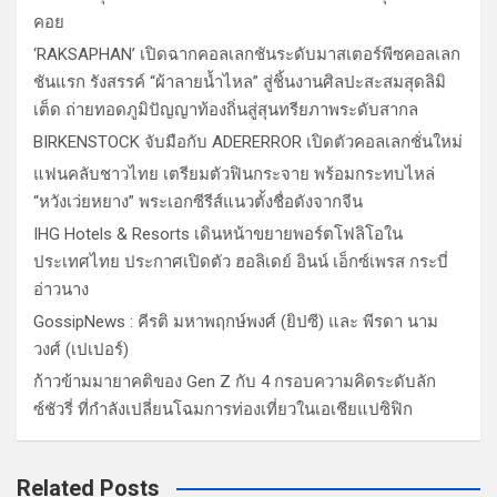
คอย
‘RAKSAPHAN’ เปิดฉากคอลเลกชันระดับมาสเตอร์พีซคอลเลก
ชันแรก รังสรรค์ “ผ้าลายน้ำไหล” สู่ชิ้นงานศิลปะสะสมสุดลิมิ
เต็ด ถ่ายทอดภูมิปัญญาท้องถิ่นสู่สุนทรียภาพระดับสากล
BIRKENSTOCK จับมือกับ ADERERROR เปิดตัวคอลเลกชั่นใหม่
แฟนคลับชาวไทย เตรียมตัวฟินกระจาย พร้อมกระทบไหล่
“หวังเว่ยหยาง” พระเอกซีรีส์แนวตั้งชื่อดังจากจีน
IHG Hotels & Resorts เดินหน้าขยายพอร์ตโฟลิโอใน
ประเทศไทย ประกาศเปิดตัว ฮอลิเดย์ อินน์ เอ็กซ์เพรส กระบี่
อ่าวนาง
GossipNews : คีรติ มหาพฤกษ์พงศ์ (ยิปซี) และ พีรดา นาม
วงศ์ (เปเปอร์)
ก้าวข้ามมายาคติของ Gen Z กับ 4 กรอบความคิดระดับลัก
ซ์ชัวรี่ ที่กำลังเปลี่ยนโฉมการท่องเที่ยวในเอเชียแปซิฟิก
Related Posts