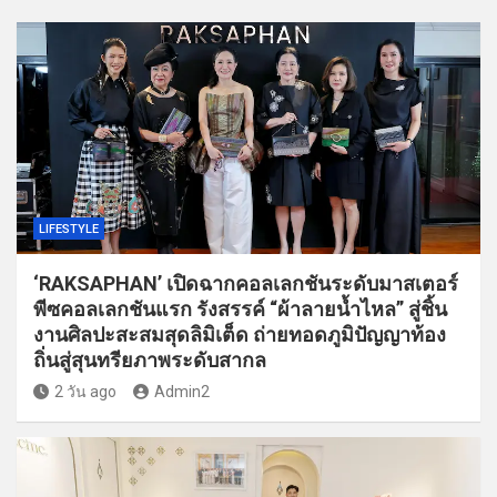
LIFESTYLE
‘RAKSAPHAN’ เปิดฉากคอลเลกชันระดับมาสเตอร์
พีซคอลเลกชันแรก รังสรรค์ “ผ้าลายน้ำไหล” สู่ชิ้น
งานศิลปะสะสมสุดลิมิเต็ด ถ่ายทอดภูมิปัญญาท้อง
ถิ่นสู่สุนทรียภาพระดับสากล
2 วัน ago
Admin2