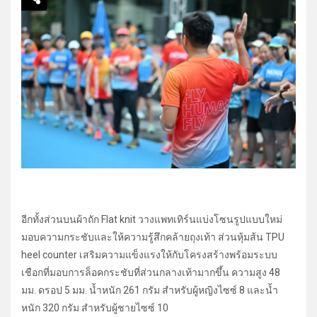
อีกทั้งส่วนบนผ้าถัก Flat knit วางแพทเทิร์นแบ่งโซนรูปแบบใหม่
มอบความกระชับและให้ความรู้สึกคล้ายถุงเท้า ส่วนหุ้มส้น TPU
heel counter เสริมความแข็งแรงให้กับโครงสร้างพร้อมระบบ
เชือกที่มอบการล็อคกระชับที่ส่วนกลางเท้ามากขึ้น ความสูง 48
มม. ดรอป 5 มม. น้ำหนัก 261 กรัม สำหรับผู้หญิงไซซ์ 8 และน้ำ
หนัก 320 กรัม สำหรับผู้ชายไซซ์ 10