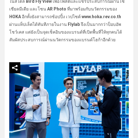
ในสไตล์
Bird Fly View
เพื่อโพสต์และแชร์ประสบการณ์ผ่านโซ
เชียลมีเดีย และโซน
AR Photo
ที่มาพร้อมกับนวัตกรรมของ
HOKA
อีกทั้งยังสามารถช้อปปิ้ง เวปไซต์
www.hoka.rev.co.th
ผ่านแท็ปเล็ตได้ทันทีภายในงาน
Flylab
จึงเป็นมากกว่าป็อบอัพ
โชว์เคส แต่ยังเป็นจุดเช็คอินของแบรนด์ที่เปิดพื้นที่ให้ทุกคนได้
สัมผัสประสบการณ์ผ่านนวัตกรรมของแบรนด์โฮก้าอีกด้วย