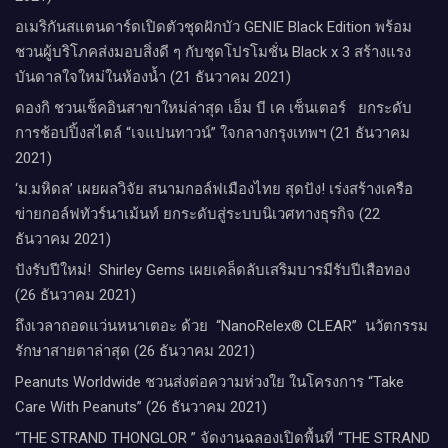
อเมริกันสแตนดาร์ดเปิดตัวชุดฝักบัว GENIE Black Edition พร้อม
ชวนผู้บริโภคส่งมอบสิ่งดี ๆ กับชุดโปรโมชั่น Black x 3 สร้างแรง
บันดาลใจใหม่ในห้องน้ำ (21 ธันวาคม 2021)
ดองกิ ชวนเช็คอินสาขาใหม่ล่าสุด เอ็ม บี เค เซ็นเตอร์ ยกระดับ
การช้อปปิ้งสไตล์ “เจแปนทาวน์” ใจกลางกรุงเทพฯ (21 ธันวาคม
2021)
‘ม.มหิดล’ เผยผลวิจัย สนามกอล์ฟเมืองไทย สุดปัง! เร่งสร้างเครือ
ข่ายกอล์ฟทัวร์นาเม้นท์ ยกระดับสู่ระบบนิเวศทางธุรกิจ (22
ธันวาคม 2021)
ปังรับปีใหม่​! ​ Shirley Gems เผยเคล็ดลับ​เสริมบารมีรับปีเสือทอง
(26 ธันวาคม 2021)
ถึงเวลาถอดแว่นหนาเตอะ ด้วย “NanoRelex® CLEAR” นวัตกรรม
รักษาสายตาล่าสุด (26 ธันวาคม 2021)
Peanuts Worldwide ชวนส่งต่อความห่วงใย​ ​ในโครงการ “Take
Care With Peanuts” (26 ธันวาคม 2021)
“THE STRAND THONGLOR ” จัดงานฉลองเปิดพื้นที่ “THE STRAND