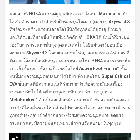
นอกจากนี้
HOKA
แบรนด์ผู้บุกเบิกรองเท้าวิ่งแนว
Maximalist
ยัง
ได้เปิดตัวรองเท้าวิ่งสำหรับฝึกซ้อมรุ่นใหม่ล่าสุดอย่าง
Skyward X
ที่พร้อมจะสร้างแรงบันดาลใจให้นักวิ่งทุกคนได้บรรลุเป้าหมาย
และได้ระยะที่มากขึ้น โดยทีมผลิตภัณฑ์
HOKA
ได้เน้นย้ำถึงระบบ
รองรับการกระแทกขั้นสูงสุดและเทคโนโลยีแผ่นคาร์บอนเมื่อ
ออกแบบ
Skyward X
โดยผสมผสานโฟม
,
แผ่นคาร์บอนไฟเบอร์ ที่
มีความโค้งเหมือนคันธนูวางอยู่ระหว่างโฟม
PEBA
และรูปทรงพื้น
รองเท้าชั้นกลางซึ่งรวมถึงเทคโนโลยี
Active Foot Frame™
ชั้น
บนที่มอบความนุ่มตอบสนองไวใต้ฝ่าเท้า และโฟม
Super Critical
EVA
ชั้นล่าง ที่มีความแน่นเฟิร์มมากกว่าเพื่อความมั่นคง ทั้งยัง
ประคองเท้าไม่ให้เคลื่อนหลุดจากพื้นรองเท้า และรูปทรง
MetaRocker™
อันเป็นเอกลักษณ์ของแบรนด์ เพื่อความมั่นคงและ
การวิ่งที่ไหลลื่นช่วยให้เคลื่อนไปข้างหน้าได้อย่างง่ายดาย เมื่อรวม
ทุกองค์ประกอบเข้าด้วยกันก็จะช่วยมอบความนุ่มสบาย ลดแรง
กระแทก และมีความมั่นคงเหมาะสำหรับวันสบายๆในทุกๆวัน