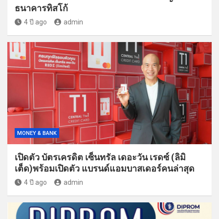
ธนาคารทิสโก้
4 ปี ago
admin
MONEY & BANK
เปิดตัว บัตรเครดิต เซ็นทรัล เดอะวัน เรดซ์ (ลิมิ
เต็ด)พร้อมเปิดตัว แบรนด์แอมบาสเดอร์คนล่าสุด
4 ปี ago
admin