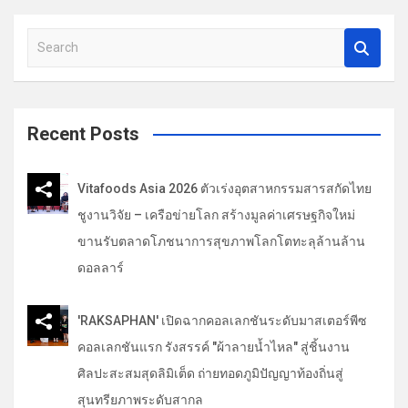
เ
รื่
S
e
อ
a
ง
r
c
Recent Posts
h
Vitafoods Asia 2026 ตัวเร่งอุตสาหกรรมสารสกัดไทย
ชูงานวิจัย – เครือข่ายโลก สร้างมูลค่าเศรษฐกิจใหม่
ขานรับตลาดโภชนาการสุขภาพโลกโตทะลุล้านล้าน
ดอลลาร์
'RAKSAPHAN' เปิดฉากคอลเลกชันระดับมาสเตอร์พีซ
คอลเลกชันแรก รังสรรค์ "ผ้าลายน้ำไหล" สู่ชิ้นงาน
ศิลปะสะสมสุดลิมิเต็ด ถ่ายทอดภูมิปัญญาท้องถิ่นสู่
สุนทรียภาพระดับสากล