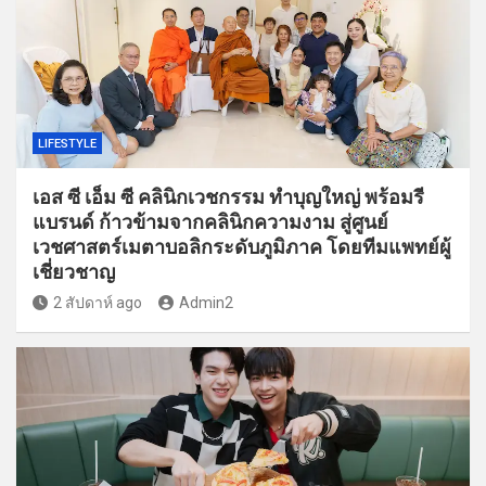
LIFESTYLE
เอส ซี เอ็ม ซี คลินิกเวชกรรม ทำบุญใหญ่ พร้อมรี
แบรนด์ ก้าวข้ามจากคลินิกความงาม สู่ศูนย์
เวชศาสตร์เมตาบอลิกระดับภูมิภาค โดยทีมแพทย์ผู้
เชี่ยวชาญ
2 สัปดาห์ ago
Admin2