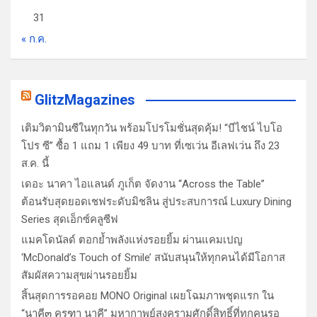
31
« ก.ค.
GlitzMagazines
เติมวิตามินซีในทุกวัน พร้อมโปรโมชั่นสุดคุ้ม! “บีไชน์ ไบโอ
โปร ซี” ซื้อ 1 แถม 1 เพียง 49 บาท ที่เซเว่น อีเลฟเว่น ถึง 23
ส.ค. นี้
เดอะ นาคา ไอแลนด์ ภูเก็ต จัดงาน “Across the Table”
ต้อนรับสุดยอดเชฟระดับมิชลิน สู่ประสบการณ์ Luxury Dining
Series สุดเอ็กซ์คลูซีฟ
แมคโดนัลด์ ตอกย้ำพลังแห่งรอยยิ้ม ผ่านแคมเปญ
‘McDonald’s Touch of Smile’ สนับสนุนให้ทุกคนได้มีโอกาส
สัมผัสความสุขผ่านรอยยิ้ม
สิ้นสุดการรอคอย MONO Original เผยโฉมภาพชุดแรก ใน
“นาคี๓ ครุฑา นาคี” มหากาพย์สงครามศักดิ์สิทธิ์ที่ทุกคนรอ