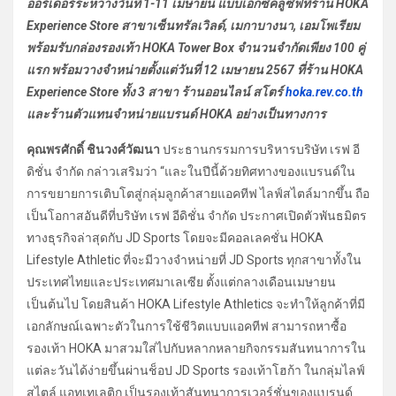
ออร์เดอร์ระหว่างวันที่ 1-11 เมษายน แบบเอ็กซ์คลูซีฟที่ร้าน HOKA
Experience Store สาขาเซ็นทรัลเวิลด์, เมกาบางนา, เอมโพเรียม
พร้อมรับกล่องรองเท้า HOKA Tower Box จำนวนจำกัดเพียง 100 คู่
แรก พร้อมวางจำหน่ายตั้งแต่วันที่ 12 เมษายน 2567 ที่ร้าน HOKA
Experience Store ทั้ง 3 สาขา ร้านออนไลน์ สโตร์
hoka.rev.co.th
และร้านตัวแทนจำหน่ายแบรนด์ HOKA อย่างเป็นทางการ
คุณพรศักดิ์ ชินวงศ์วัฒนา
ประธานกรรมการบริหารบริษัท เรฟ อี
ดิชั่น จำกัด กล่าวเสริมว่า “และในปีนี้ด้วยทิศทางของแบรนด์ใน
การขยายการเติบโตสู่กลุ่มลูกค้าสายแอคทีฟ ไลฟ์สไตล์มากขึ้น ถือ
เป็นโอกาสอันดีที่บริษัท เรฟ อีดิชั่น จำกัด ประกาศเปิดตัวพันธมิตร
ทางธุรกิจล่าสุดกับ JD Sports โดยจะมีคอลเลคชั่น HOKA
Lifestyle Athletic ที่จะมีวางจำหน่ายที่ JD Sports ทุกสาขาทั้งใน
ประเทศไทยและประเทศมาเลเซีย ตั้งแต่กลางเดือนเมษายน
เป็นต้นไป โดยสินค้า HOKA Lifestyle Athletics จะทำให้ลูกค้าที่มี
เอกลักษณ์เฉพาะตัวในการใช้ชีวิตแบบแอคทีฟ สามารถหาซื้อ
รองเท้า HOKA มาสวมใส่ไปกับหลากหลายกิจกรรมสันทนาการใน
แต่ละวันได้ง่ายขึ้นผ่านช็อป JD Sports รองเท้าโฮก้า ในกลุ่มไลฟ์
สไตล์ แอทเทเลติก เป็นรองเท้าสันทนาการเวอร์ชั่นของแบรนด์