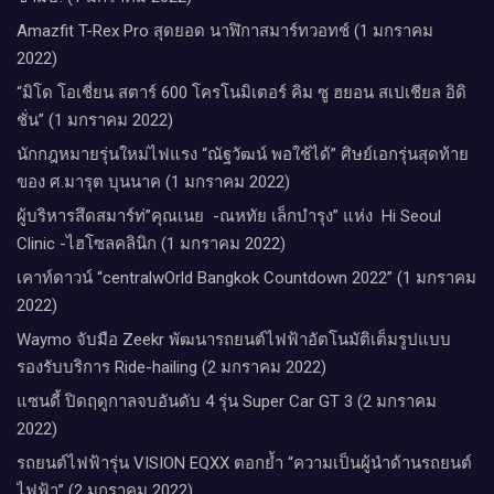
Amazfit T-Rex Pro สุดยอด นาฬิกาสมาร์ทวอทช์ (1 มกราคม
2022)
“มิโด โอเชี่ยน สตาร์ 600 โครโนมิเตอร์ คิม ซู ฮยอน สเปเชียล อิดิ
ชั่น” (1 มกราคม 2022)
นักกฎหมายรุ่นใหม่ไฟแรง “ณัฐวัฒน์ พอใช้ได้” ศิษย์เอกรุ่นสุดท้าย
ของ ศ.มารุต บุนนาค (1 มกราคม 2022)
ผู้บริหารสึดสมาร์ท่”คุณเนย -ณหทัย เล็กบำรุง” แห่ง Hi Seoul
Clinic -ไฮโซลคลินิก (1 มกราคม 2022)
เคาท์ดาวน์​ “centralwOrld Bangkok Countdown 2022” (1 มกราคม
2022)
Waymo จับมือ Zeekr พัฒนารถยนต์ไฟฟ้าอัตโนมัติเต็มรูปแบบ
รองรับบริการ Ride-hailing (2 มกราคม 2022)
แซนดี้ ปิดฤดูกาลจบอันดับ 4 รุ่น Super Car GT 3 (2 มกราคม
2022)
รถยนต์ไฟฟ้ารุ่น VISION EQXX ตอกย้ำ “ความเป็นผู้นำด้านรถยนต์
ไฟฟ้า” (2 มกราคม 2022)