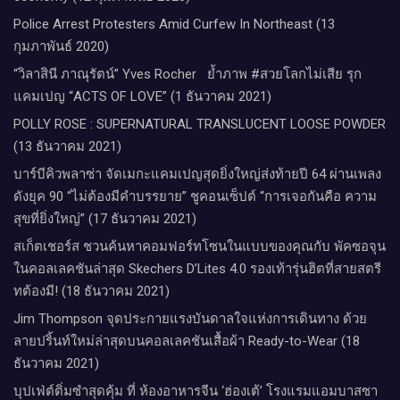
Police Arrest Protesters Amid Curfew In Northeast (13
กุมภาพันธ์ 2020)
“วิลาสินี ภาณุรัตน์” Yves Rocher​ ย้ำภาพ #สวยโลกไม่เสีย รุก
แคมเปญ “ACTS OF LOVE” (1 ธันวาคม 2021)
POLLY ROSE : SUPERNATURAL TRANSLUCENT LOOSE POWDER
(13 ธันวาคม 2021)
บาร์บีคิวพลาซ่า จัดเมกะแคมเปญสุดยิ่งใหญ่ส่งท้ายปี 64 ผ่านเพลง
ดังยุค 90 “ไม่ต้องมีคำบรรยาย” ชูคอนเซ็ปต์ “การเจอกันคือ ความ
สุขที่ยิ่งใหญ่” (17 ธันวาคม 2021)
สเก็ตเชอร์ส ชวนค้นหาคอมฟอร์ทโซนในแบบของคุณกับ พัคซอจุน
ในคอลเลคชันล่าสุด Skechers D’Lites 4.0 รองเท้ารุ่นฮิตที่สายสตรี
ทต้องมี! (18 ธันวาคม 2021)
Jim Thompson จุดประกายแรงบันดาลใจแห่งการเดินทาง ด้วย
ลายปริ้นท์ใหม่ล่าสุดบนคอลเลคชันเสื้อผ้า Ready-to-Wear (18
ธันวาคม 2021)
บุปเฟ่ต์ติ่มซำสุดคุ้ม ที่ ห้อง​อาหารจีน​ ‘ฮ่องเต้’ โรงแรม​แอม​บาส​ซา​