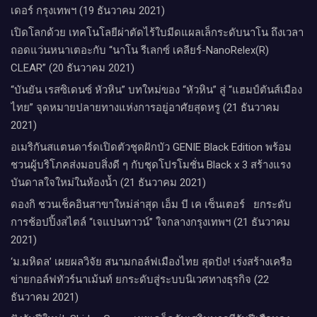
เดอร์​ กรุงเทพฯ​ (19 ธันวาคม 2021)
เปิดโลกด้วย เทคโนโลยีผ่าตัดไร้ใบมีดแผลเล็กระดับนาโน ถึงเวลา
ถอดแว่นหนาเตอะกับ “นาโน รีเลกซ์ เคลียร์-NanoRelex(R)
CLEAR” (20 ธันวาคม 2021)
“บันยัน เรสซิเดนซ์ หัวหิน” บทใหม่ของ “หัวหิน” สู่ “แฮมป์ตันส์เมือง
ไทย” จุดหมายปลายทางแห่งการอยู่อาศัยสุดหรู (21 ธันวาคม
2021)
อเมริกันสแตนดาร์ดเปิดตัวชุดฝักบัว GENIE Black Edition พร้อม
ชวนผู้บริโภคส่งมอบสิ่งดี ๆ กับชุดโปรโมชั่น Black x 3 สร้างแรง
บันดาลใจใหม่ในห้องน้ำ (21 ธันวาคม 2021)
ดองกิ ชวนเช็คอินสาขาใหม่ล่าสุด เอ็ม บี เค เซ็นเตอร์ ยกระดับ
การช้อปปิ้งสไตล์ “เจแปนทาวน์” ใจกลางกรุงเทพฯ (21 ธันวาคม
2021)
‘ม.มหิดล’ เผยผลวิจัย สนามกอล์ฟเมืองไทย สุดปัง! เร่งสร้างเครือ
ข่ายกอล์ฟทัวร์นาเม้นท์ ยกระดับสู่ระบบนิเวศทางธุรกิจ (22
ธันวาคม 2021)