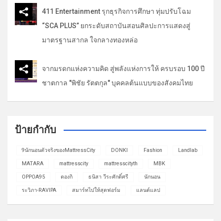
411 Entertainment รุกธุรกิจการศึกษา ทุ่มปรับโฉม
“SCA PLUS” ยกระดับสถาบันสอนศิลปะการแสดงสู่
มาตรฐานสากล ใจกลางทองหล่อ
จากมรดกแห่งความคิด สู่พลังแห่งการให้ ครบรอบ 100 ปี
ชาตกาล "พิชัย รัตตกุล" บุคคลต้นแบบของสังคมไทย
ป้ายกำกับ
9นักนอนตัวจริงของMattressCity
DONKI
Fashion
Landlab
MATARA
mattresscity
mattresscityth
MBK
OPPOA95
ดองกิ
ธนิสา วีระศักดิ์ศรี
นักนอน
ระวิภา-RAVIPA
สมาร์ทไปให้สุดฟอร์ม
แลนด์แลป