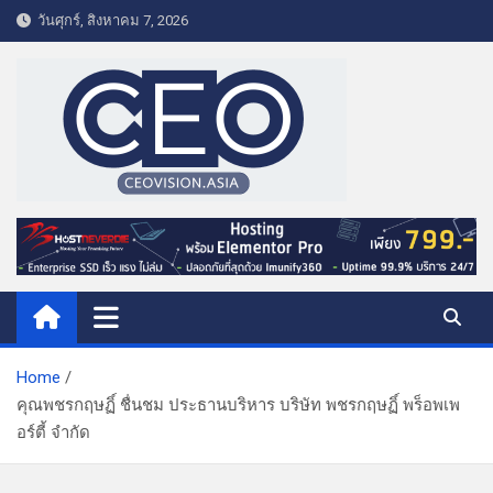
S
วันศุกร์, สิงหาคม 7, 2026
k
i
p
t
o
c
o
CEO VISION.ASIA
Business & Lifestyle
n
t
e
n
t
Home
คุณพชรกฤษฏิ์ ชื่นชม ประธานบริหาร บริษัท พชรกฤษฏิ์ พร็อพเพ
อร์ตี้ จำกัด