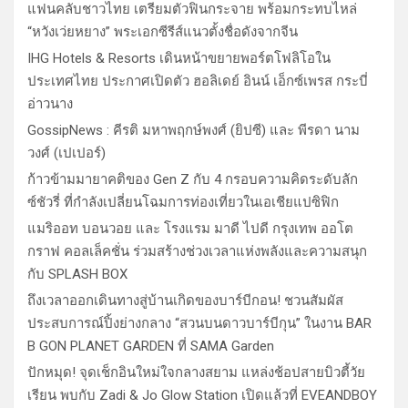
แฟนคลับชาวไทย เตรียมตัวฟินกระจาย พร้อมกระทบไหล่
“หวังเว่ยหยาง” พระเอกซีรีส์แนวตั้งชื่อดังจากจีน
IHG Hotels & Resorts เดินหน้าขยายพอร์ตโฟลิโอใน
ประเทศไทย ประกาศเปิดตัว ฮอลิเดย์ อินน์ เอ็กซ์เพรส กระบี่
อ่าวนาง
GossipNews : คีรติ มหาพฤกษ์พงศ์ (ยิปซี) และ พีรดา นาม
วงศ์ (เปเปอร์)
ก้าวข้ามมายาคติของ Gen Z กับ 4 กรอบความคิดระดับลัก
ซ์ชัวรี่ ที่กำลังเปลี่ยนโฉมการท่องเที่ยวในเอเชียแปซิฟิก
แมริออท บอนวอย และ โรงแรม มาดี ไปดี กรุงเทพ ออโต
กราฟ คอลเล็คชั่น ร่วมสร้างช่วงเวลาแห่งพลังและความสนุก
กับ SPLASH BOX
ถึงเวลาออกเดินทางสู่บ้านเกิดของบาร์บีกอน! ชวนสัมผัส
ประสบการณ์ปิ้งย่างกลาง “สวนบนดาวบาร์บีกุน” ในงาน BAR
B GON PLANET GARDEN ที่ SAMA Garden
ปักหมุด! จุดเช็กอินใหม่ใจกลางสยาม แหล่งช้อปสายบิวตี้วัย
เรียน พบกับ Zadi & Jo Glow Station เปิดแล้วที่ EVEANDBOY