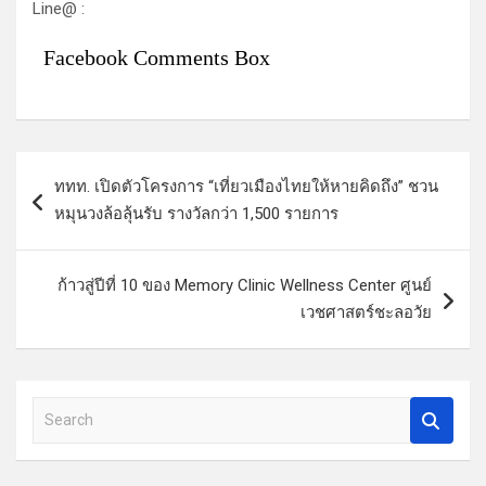
Line@ :
Facebook Comments Box
แ
ททท. เปิดตัวโครงการ “เที่ยวเมืองไทยให้หายคิดถึง” ชวน
น
หมุนวงล้อลุ้นรับ รางวัลกว่า 1,500 รายการ
ะ
แ
ก้าวสู่ปีที่ 10 ของ Memory Clinic Wellness Center ศูนย์
น
เวชศาสตร์ชะลอวัย
ว
เ
รื่
S
e
อ
a
ง