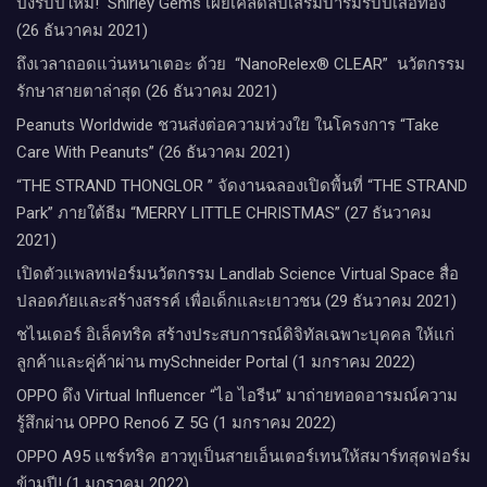
ปังรับปีใหม่​! ​ Shirley Gems เผยเคล็ดลับ​เสริมบารมีรับปีเสือทอง
(26 ธันวาคม 2021)
ถึงเวลาถอดแว่นหนาเตอะ ด้วย “NanoRelex® CLEAR” นวัตกรรม
รักษาสายตาล่าสุด (26 ธันวาคม 2021)
Peanuts Worldwide ชวนส่งต่อความห่วงใย​ ​ในโครงการ “Take
Care With Peanuts” (26 ธันวาคม 2021)
“THE STRAND THONGLOR ” จัดงานฉลองเปิดพื้นที่ “THE STRAND
Park” ภายใต้ธีม “MERRY LITTLE CHRISTMAS” (27 ธันวาคม
2021)
เปิดตัวแพลทฟอร์มนวัตกรรม Landlab Science Virtual Space สื่อ
ปลอดภัยและสร้างสรรค์ เพื่อเด็กและเยาวชน (29 ธันวาคม 2021)
ชไนเดอร์ อิเล็คทริค สร้างประสบการณ์ดิจิทัลเฉพาะบุคคล ให้แก่
ลูกค้าและคู่ค้าผ่าน mySchneider Portal (1 มกราคม 2022)
OPPO ดึง Virtual Influencer “ไอ ไอรีน” มาถ่ายทอดอารมณ์ความ
รู้สึกผ่าน OPPO Reno6 Z 5G (1 มกราคม 2022)
OPPO A95 แชร์ทริค ฮาวทูเป็นสายเอ็นเตอร์เทนให้สมาร์ทสุดฟอร์ม
ข้ามปี! (1 มกราคม 2022)