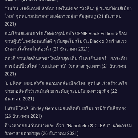
“บันยัน เรสซิเดนซ์ หัวหิน” บทใหม่ของ “หัวหิน” สู่ “แฮมป์ตันส์เมือง
ไทย” จุดหมายปลายทางแห่งการอยู่อาศัยสุดหรู (21 ธันวาคม
2021)
อเมริกันสแตนดาร์ดเปิดตัวชุดฝักบัว GENIE Black Edition พร้อม
ชวนผู้บริโภคส่งมอบสิ่งดี ๆ กับชุดโปรโมชั่น Black x 3 สร้างแรง
บันดาลใจใหม่ในห้องน้ำ (21 ธันวาคม 2021)
ดองกิ ชวนเช็คอินสาขาใหม่ล่าสุด เอ็ม บี เค เซ็นเตอร์ ยกระดับ
การช้อปปิ้งสไตล์ “เจแปนทาวน์” ใจกลางกรุงเทพฯ (21 ธันวาคม
2021)
‘ม.มหิดล’ เผยผลวิจัย สนามกอล์ฟเมืองไทย สุดปัง! เร่งสร้างเครือ
ข่ายกอล์ฟทัวร์นาเม้นท์ ยกระดับสู่ระบบนิเวศทางธุรกิจ (22
ธันวาคม 2021)
ปังรับปีใหม่​! ​ Shirley Gems เผยเคล็ดลับ​เสริมบารมีรับปีเสือทอง
(26 ธันวาคม 2021)
ถึงเวลาถอดแว่นหนาเตอะ ด้วย “NanoRelex® CLEAR” นวัตกรรม
รักษาสายตาล่าสุด (26 ธันวาคม 2021)