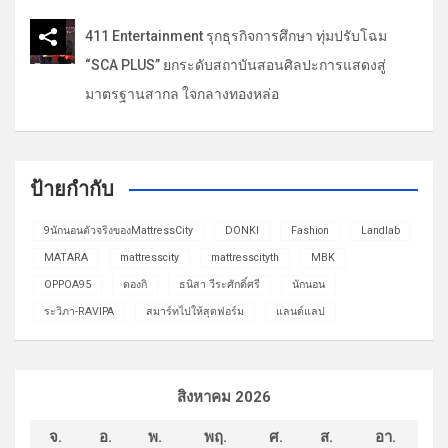
411 Entertainment รุกธุรกิจการศึกษา ทุ่มปรับโฉม
“SCA PLUS” ยกระดับสถาบันสอนศิลปะการแสดงสู่
มาตรฐานสากล ใจกลางทองหล่อ
ป้ายกำกับ
9นักนอนตัวจริงของMattressCity
DONKI
Fashion
Landlab
MATARA
mattresscity
mattresscityth
MBK
OPPOA95
ดองกิ
ธนิสา วีระศักดิ์ศรี
นักนอน
ระวิภา-RAVIPA
สมาร์ทไปให้สุดฟอร์ม
แลนด์แลป
สิงหาคม 2026
จ.
อ.
พ.
พฤ.
ศ.
ส.
อา.