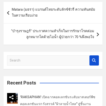
แ
Matara (มธรา) แบรนด์ไทยระดับลักซ์ชัวรี่ ความทันสมัย
น
ในความเรียบง่าย
ะ
แ
“บำรุงราษฎร์” ประกาศความสำเร็จในการรักษาโรคต่อม
น
ลูกหมากโตด้วยไอน้ำ ผู้ป่วยกว่า 70 %พึงพอใจ
ว
เ
รื่
S
e
อ
a
ง
r
c
Recent Posts
h
'RAKSAPHAN' เปิดฉากคอลเลกชันระดับมาสเตอร์พีซ
คอลเลกชันแรก รังสรรค์ "ผ้าลายน้ำไหล" สู่ชิ้นงาน