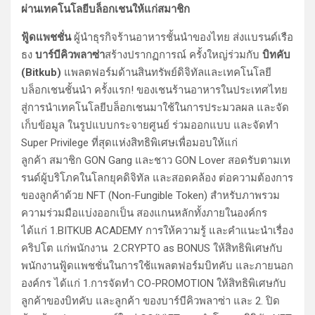
ผ่านเทคโนโลยีบล็อกเชนให้แก่สมาชิก
ฟู้ดแพชชั่น
ผู้นำธุรกิจร้านอาหารชั้นนำของไทย ส่งแบรนด์เรือ
ธง
บาร์บีคิวพลาซ่
า
สร้างปรากฏการณ์ ครั้งใหญ่ร่วมกับ
บิทคับ
(Bitkub)
แพลตฟอร์มด้านสินทรัพย์ดิจิทัลและเทคโนโลยี
บล็อกเชนชั้นนำ ครั้งแรก! ของเชนร้านอาหารในประเทศไทย
สู่การนำเทคโนโลยีบล็อกเชนมาใช้ในการประมวลผล และจัด
เก็บข้อมูล ในรูปแบบกระจายศูนย์ ร่วมออกแบบ และจัดทำ
Super Privilege ที่สุดแห่งสิทธิพิเศษเพื่อมอบให้แก่
ลูกค้า สมาชิก GON Gang และชาว GON Lover สอดรับตามเท
รนด์ผู้บริโภคในโลกยุคดิจิทัล และสอดคล้อง ต่อความต้องการ
ของลูกค้าด้วย NFT (Non-Fungible Token) สำหรับภาพรวม
ความร่วมมือแบ่งออกเป็น สองแกนหลักทั้งภายในองค์กร
ได้แก่ 1.BITKUB ACADEMY การให้ความรู้ และคำแนะนำเรื่อง
คริปโต แก่พนักงาน 2.CRYPTO as BONUS ให้สิทธิพิเศษกับ
พนักงานฟู้ดแพชชั่นในการใช้แพลตฟอร์มบิทคับ และภายนอก
องค์กร ได้แก่ 1.การจัดทำ CO-PROMOTION ให้สิทธิพิเศษกับ
ลูกค้าของบิทคับ และลูกค้า ของบาร์บีคิวพลาซ่า และ 2. ปิด