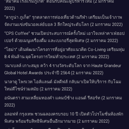
“สมาคมโรงแรมภูเก็ต” ต้อนรับคณะผู้บริหารใหม่ (2 มกราคม
2022)
“ลากูน่า ภูเก็ต” รุกตลาดการท่องเที่ยวด้านกีฬา เตรียมเป็นเจ้าภาพ
จัดงานแข่งขันวอลเล่ย์บอล 3 ลีกใหญ่ระดับโลก (2 มกราคม 2022)
“CPS Coffee” ชวนเปิดประสบการณ์ครั้งใหม่ เอาใจเหล่าคาเฟ่ฮอป
เปอร์ ด้วยเมนูเครื่องดื่ม และเบเกอรี่สุดพิเศษ (2 มกราคม 2022)
“โฮม่า” เดินพัฒนาโครงการที่อยู่อาศัยแนวคิด Co-Living เตรียมทุ่ม
8.4 พันล้าน ผุดโครงการใหม่ทั่วประเทศ (2 มกราคม 2022)
วนาเบลล์ เกาะสมุย คว้า 4 รางวัลระดับโลก จาก Haute Grandeur
Global Hotel Awards ประจำปี 2564 (2 มกราคม 2022)
นาลาดู ไพรเวท ไอส์แลนด์ มัลดีฟส์ กลับมาเปิดให้บริการ กับโฉม
ใหม่ดีไซน์ร่วมสมัย (2 มกราคม 2022)
อนันตรา สามเหลี่ยมทองคำ แคมป์ช้าง แอนด์ รีสอร์ท (2 มกราคม
2022)
อลอฟท์ กรุงเทพ ชวนฉลองครบรอบ 10 ปี เปิดตัวโปรโมชั่นห้องพัก
พิเศษ พร้อมรับสิทธิพิเศษอื่นอีกมากมาย (2 มกราคม 2022)