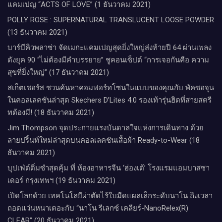
แคมเปญ “ACTS OF LOVE” (1 ธันวาคม 2021)
POLLY ROSE : SUPERNATURAL TRANSLUCENT LOOSE POWDER
(13 ธันวาคม 2021)
บาร์บีคิวพลาซ่า จัดเมกะแคมเปญสุดยิ่งใหญ่ส่งท้ายปี 64 ผ่านเพลง
ดังยุค 90 “ไม่ต้องมีคำบรรยาย” ชูคอนเซ็ปต์ “การเจอกันคือ ความ
สุขที่ยิ่งใหญ่” (17 ธันวาคม 2021)
สเก็ตเชอร์ส ชวนค้นหาคอมฟอร์ทโซนในแบบของคุณกับ พัคซอจุน
ในคอลเลคชันล่าสุด Skechers D’Lites 4.0 รองเท้ารุ่นฮิตที่สายสตรี
ทต้องมี! (18 ธันวาคม 2021)
Jim Thompson จุดประกายแรงบันดาลใจแห่งการเดินทาง ด้วย
ลายปริ้นท์ใหม่ล่าสุดบนคอลเลคชันเสื้อผ้า Ready-to-Wear (18
ธันวาคม 2021)
บุปเฟ่ต์ติ่มซำสุดคุ้ม ที่ ห้อง​อาหารจีน​ ‘ฮ่องเต้’ โรงแรม​แอม​บาส​ซา​
เดอร์​ กรุงเทพฯ​ (19 ธันวาคม 2021)
เปิดโลกด้วย เทคโนโลยีผ่าตัดไร้ใบมีดแผลเล็กระดับนาโน ถึงเวลา
ถอดแว่นหนาเตอะกับ “นาโน รีเลกซ์ เคลียร์-NanoRelex(R)
CLEAR” (20 ธันวาคม 2021)