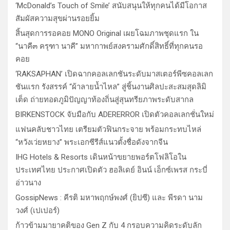
‘McDonald’s Touch of Smile’ สนับสนุนให้ทุกคนได้มีโอกาส
สัมผัสความสุขผ่านรอยยิ้ม
สิ้นสุดการรอคอย MONO Original เผยโฉมภาพชุดแรก ใน
“นาคี๓ ครุฑา นาคี” มหากาพย์สงครามศักดิ์สิทธิ์ที่ทุกคนรอ
คอย
‘RAKSAPHAN’ เปิดฉากคอลเลกชันระดับมาสเตอร์พีซคอลเลก
ชันแรก รังสรรค์ “ผ้าลายน้ำไหล” สู่ชิ้นงานศิลปะสะสมสุดลิมิ
เต็ด ถ่ายทอดภูมิปัญญาท้องถิ่นสู่สุนทรียภาพระดับสากล
BIRKENSTOCK จับมือกับ ADERERROR เปิดตัวคอลเลกชั่นใหม่
แฟนคลับชาวไทย เตรียมตัวฟินกระจาย พร้อมกระทบไหล่
“หวังเว่ยหยาง” พระเอกซีรีส์แนวตั้งชื่อดังจากจีน
IHG Hotels & Resorts เดินหน้าขยายพอร์ตโฟลิโอใน
ประเทศไทย ประกาศเปิดตัว ฮอลิเดย์ อินน์ เอ็กซ์เพรส กระบี่
อ่าวนาง
GossipNews : คีรติ มหาพฤกษ์พงศ์ (ยิปซี) และ พีรดา นาม
วงศ์ (เปเปอร์)
ก้าวข้ามมายาคติของ Gen Z กับ 4 กรอบความคิดระดับลัก