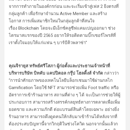
จากการทำภายในองค์กรก่อน และจะเริ่มเข้าสู่เฟส 2 ยิงตรงที่
กลุ่มลูกค้า เพื่อรักษาจำนวน Active Member และสร้าง
โอกาส การเพิ่มสมาชิกใหม่ในกลุ่มลูกค้าที่สนใจ
เรื่อง Blockchain โดยจะมีเอ็กซ์คลูซีฟแคมเปญออกมา ช่วง
ไตรมาสแรกของปี 2565 อยากให้รอติดตามบิ๊กเซอร์ไพรส์ที่
เราตั้งใจมอบให้แก่แฟน ๆ บาร์บีคิวพลาซ่า”
คุณจิรายุส ทรัพย์ศรีโสภา ผู้ก่อตั้งและประธานเจ้าหน้าที่
บริหารบริษัท บิทคับ แคปปิตอล กรุ๊ป โฮลดิ้งส์ จำกัด
กล่าวว่า
“การนำศักยภาพของเทคโนโลยีบล็อกเชนมาใช้ผ่านกลไก
Gamification โดยใช้ NFT สามารถช่วยเพิ่ม Foot traffic หรือ
อัตราการเข้าร้านอาหาร สถานที่ต่าง ๆ ได้ จะเป็นการช่วยให้ผู้
ประกอบการ สามารถสร้างสรรค์กลยุทธ์ทางการตลาดเพื่อเพิ่ม
ยอดขาย และความภักดี ต่อแบรนด์สินค้าโดยเฉพาะ อย่างยิ่ง
ร้านอาหาร สามารถดึงดูดคนให้กลับมาเข้าร้านได้หลังจากที่
ต้องประสบปัญหานี้จากวิกฤติในช่วงโควิด นอกจากนั้นแล้วก