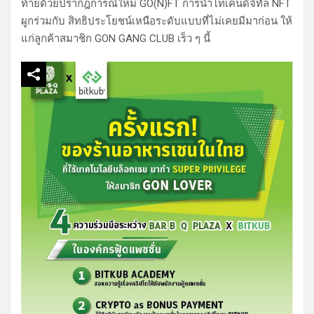
ท้ายด้วยปรากฎการณ์ใหม่ GO(N)FT การนำโทเคนดิจิทัล NFT
ผูกร่วมกับ สิทธิประโยชน์เหนือระดับแบบที่ไม่เคยมีมาก่อน ให้
แก่ลูกค้าสมาชิก GON GANG CLUB เร็ว ๆ นี้