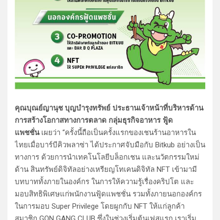
คุณบุณย์ญานุช บุญบำรุงทรัพย์ ประธานเจ้าหน้าที่บริหารด้าน
การสร้างโอกาสทางการตลาด กลุ่มธุรกิจอาหาร ฟู้ด
แพชชั่น
เผยว่า “ครั้งนี้ถือเป็นครั้งแรกของเชนร้านอาหารใน
ไทยเมื่อบาร์บีคิวพลาซ่า ได้ประกาศจับมือกับ Bitkub อย่างเป็น
ทางการ ด้วยการนำเทคโนโลยีบล็อกเชน และนวัตกรรมใหม่
ด้าน สินทรัพย์ดิจิทัลอย่างเหรียญโทเคนดิจิทัล NFT เข้ามามี
บทบาททั้งภายในองค์กร ในการให้ความรู้เรื่องคริปโต และ
มอบสิทธิพิเศษแก่พนักงานฟู้ดแพชชั่น รวมทั้งภายนอกองค์กร
ในการมอบ Super Privilege โดยผูกกับ NFT ให้แก่ลูกค้า
สมาชิก GON GANG CLUB ซึ่งในช่วงเริ่มต้นเฟสแรก เราเริ่ม