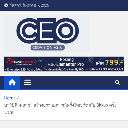
S
วันศุกร์, สิงหาคม 7, 2026
k
i
p
t
o
c
o
CEO VISION.ASIA
Business & Lifestyle
n
t
e
n
t
Home
บาร์บีคิวพลาซ่า สร้างปรากฏการณ์ครั้งใหญ่ร่วมกับ Bitkub ครั้ง
แรก!