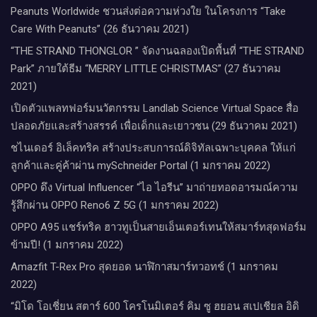
Peanuts Worldwide ชวนส่งต่อความห่วงใย​ ​ในโครงการ “Take
Care With Peanuts” (26 ธันวาคม 2021)
“THE STRAND THONGLOR ” จัดงานฉลองเปิดพื้นที่ “THE STRAND
Park” ภายใต้ธีม “MERRY LITTLE CHRISTMAS” (27 ธันวาคม
2021)
เปิดตัวแพลทฟอร์มนวัตกรรม Landlab Science Virtual Space สื่อ
ปลอดภัยและสร้างสรรค์ เพื่อเด็กและเยาวชน (29 ธันวาคม 2021)
ชไนเดอร์ อิเล็คทริค สร้างประสบการณ์ดิจิทัลเฉพาะบุคคล ให้แก่
ลูกค้าและคู่ค้าผ่าน mySchneider Portal (1 มกราคม 2022)
OPPO ดึง Virtual Influencer “ไอ ไอรีน” มาถ่ายทอดอารมณ์ความ
รู้สึกผ่าน OPPO Reno6 Z 5G (1 มกราคม 2022)
OPPO A95 แชร์ทริค ฮาวทูเป็นสายเอ็นเตอร์เทนให้สมาร์ทสุดฟอร์ม
ข้ามปี! (1 มกราคม 2022)
Amazfit T-Rex Pro สุดยอด นาฬิกาสมาร์ทวอทช์ (1 มกราคม
2022)
“มิโด โอเชี่ยน สตาร์ 600 โครโนมิเตอร์ คิม ซู ฮยอน สเปเชียล อิดิ