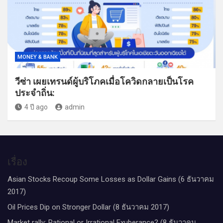
MONEY & BANK
วีซ่า เผยเทรนด์ผู้บริโภคเมื่อโควิดกลายเป็นโรค
ประจำถิ่น:
4 ปี ago
admin
เรื่อง
Asian Stocks Recoup Some Losses as Dollar Gains (6 ธันวาคม
2017)
Oil Prices Dip on Stronger Dollar (8 ธันวาคม 2017)
Market rally: Rational or Irrational Exuberance? (8 ธันวาคม