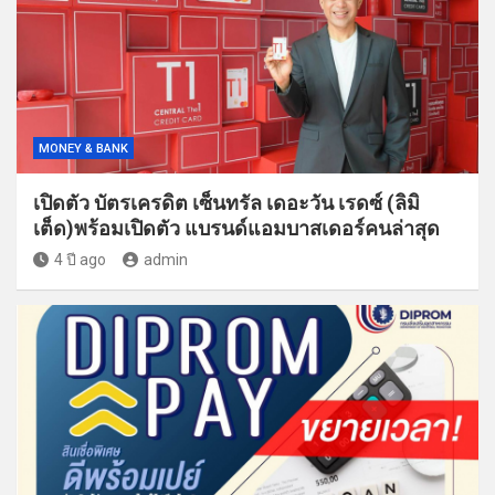
MONEY & BANK
เปิดตัว บัตรเครดิต เซ็นทรัล เดอะวัน เรดซ์ (ลิมิ
เต็ด)พร้อมเปิดตัว แบรนด์แอมบาสเดอร์คนล่าสุด
4 ปี ago
admin