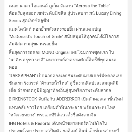
เดอะ นาคา ไอแลนด์ ภูเก็ต จัดงาน “Across the Table”
ต้อนรับสุดยอดเชฟระดับมิชลิน สู่ประสบการณ์ Luxury Dining
Series สุดเอ็กซ์คลูซีฟ
แมคโดนัลด์ ตอกย้ำพลังแห่งรอยยิ้ม ผ่านแคมเปญ
‘McDonald’s Touch of Smile’ สนับสนุนให้ทุกคนได้มีโอกาส
สัมผัสความสุขผ่านรอยยิ้ม
สิ้นสุดการรอคอย MONO Original เผยโฉมภาพชุดแรก ใน
“นาคี๓ ครุฑา นาคี” มหากาพย์สงครามศักดิ์สิทธิ์ที่ทุกคนรอ
คอย
‘RAKSAPHAN’ เปิดฉากคอลเลกชันระดับมาสเตอร์พีซคอลเลก
ชันแรก รังสรรค์ “ผ้าลายน้ำไหล” สู่ชิ้นงานศิลปะสะสมสุดลิมิ
เต็ด ถ่ายทอดภูมิปัญญาท้องถิ่นสู่สุนทรียภาพระดับสากล
BIRKENSTOCK จับมือกับ ADERERROR เปิดตัวคอลเลกชั่นใหม่
แฟนคลับชาวไทย เตรียมตัวฟินกระจาย พร้อมกระทบไหล่
“หวังเว่ยหยาง” พระเอกซีรีส์แนวตั้งชื่อดังจากจีน
IHG Hotels & Resorts เดินหน้าขยายพอร์ตโฟลิโอใน
ประเทศไทย ประกาศเปิดตัว ฮอลิเดย์ อินน์ เอ็กซ์เพรส กระบี่