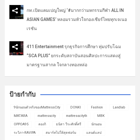
กท.เปิดแคมเปญใหญ่ ‘#มากกว่ามหกรรมกีฬา ALL IN
ASIAN GAMES’ หลอมรวมหัวใจกองเชียร์ไทยทุกเจเนอ
เรชัน
411 Entertainment รุกธุรกิจการศึกษา ทุ่มปรับโฉม
“SCA PLUS” ยกระดับสถาบันสอนศิลปะการแสดงสู่
มาตรฐานสากล ใจกลางทองหล่อ
ป้ายกำกับ
9นักนอนตัวจริงของMattressCity
DONKI
Fashion
Landlab
MATARA
mattresscity
mattresscityth
MBK
OPPOA95
ดองกิ
ธนิสา วีระศักดิ์ศรี
นักนอน
ระวิภา-RAVIPA
สมาร์ทไปให้สุดฟอร์ม
แลนด์แลป