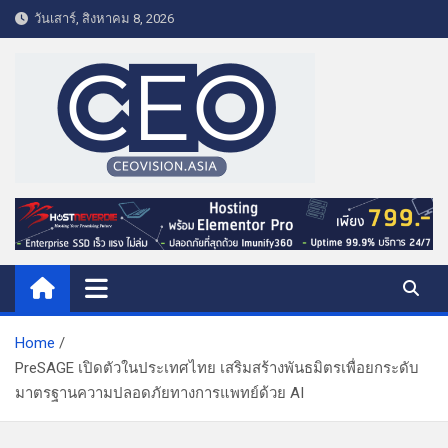
S
วันเสาร์, สิงหาคม 8, 2026
k
i
p
t
o
c
o
CEO VISION.ASIA
Business & Lifestyle
n
t
e
n
t
Home
PreSAGE เปิดตัวในประเทศไทย เสริมสร้างพันธมิตรเพื่อยกระดับ
มาตรฐานความปลอดภัยทางการแพทย์ด้วย AI