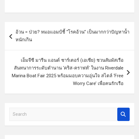
แ
อ้วน = ป่วย? หมอแอมป์ชี้ “โรคอ้วน” เป็นมากกว่าปัญหาน้ำ
น
หนักเกิน
ะ
แ
เอ็มจีซี มารีน แอนด์ ชาร์เตอร์ (เอเชีย) ชวนสัมผัสเรือ
น
สันทนาการระดับตำนาน ‘คริส-คราฟท์’ ในงาน Riverdale
ว
Marina Boat Fair 2025 พร้อมมอบความอุ่นใจ สไตล์ ‘Free
Worry Care’ เพื่อคนรักเรือ
เ
รื่
อ
S
ง
e
a
r