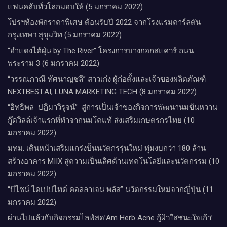
แฟนคลับทั่วโลกมอบให้ (5 มกราคม 2022)
โปรฯห้องพักราคาพิเศษ ต้อนรับปี 2022 จากโรงแรมคาร์ลตัน
กรุงเทพฯ สุขุมวิท (5 มกราคม 2022)
“อำแดงไต้ฝุ่น by The River” โครงการบางกอกสแควร์ ถนน
พระราม 3 (6 มกราคม 2022)
“วรรณภาณี ทัศนาญชลี” สาวเก่ง ผู้ก่อตั้งและเจ้าของผลิตภัณฑ์
NEXTBEST.AI, LUNA MARKETING TECH (8 มกราคม 2022)
“อิทธิพล ปฏิมาวิรุจน์” สู่การเป็นเจ้าของกิจการพัฒนานมข้นหวาน
กู๊ดวิลล์​เจ้าแรกที่ทำจากนมโคแท้ ส่งเสริมเกษตรกรไทย (10
มกราคม 2022)
มทม. เดินหน้าเสริมแกร่งปั้นนวัตกรรุ่นใหม่ ทุ่มงบกว่า 180 ล้าน
สร้างอาคาร MIIX สู่ความเป็นเลิศด้านเทคโนโลยีและนวัตกรรม (10
มกราคม 2022)
“บีไชน์ ไดเปปไทด์ คอลลาเจน พลัส” นวัตกรรมใหม่จากญี่ปุ่น (11
มกราคม 2022)
ผ่านไปแล้วกับกิจกรรมไลฟ์สด’Am Herb Acne กู้ผิวใสชนะใจเก้า’