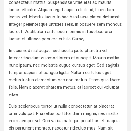
consectetur mattis. Suspendisse vitae erat ac mauris
luctus efficitur. Aliquam eget sapien eleifend, bibendum
lectus vel, lobortis lacus. In hac habitasse platea dictumst.
Integer pellentesque ultricies felis, in posuere sem rhoncus
laoreet. Vestibulum ante ipsum primis in faucibus orci
luctus et ultrices posuere cubilia Curae;
In euismod nisl augue, sed iaculis justo pharetra vel.
Integer tincidunt euismod lorem at suscipit. Mauris mattis
nunc ipsum, nec molestie augue cursus eget. Sed sagittis
tempor sapien, et congue ligula. Nullam eu tellus eget
metus luctus elementum nec non metus. Etiam quis libero
felis. Nam placerat pharetra metus, et laoreet dui volutpat
vitae.
Duis scelerisque tortor ut nulla consectetur, at placerat
urna volutpat. Phasellus porttitor diam magna, nec mattis
enim semper vel. Orci varius natoque penatibus et magnis
dis parturient montes, nascetur ridiculus mus. Nam sit