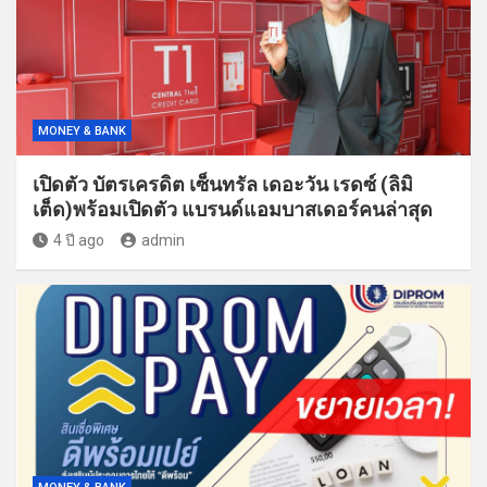
MONEY & BANK
เปิดตัว บัตรเครดิต เซ็นทรัล เดอะวัน เรดซ์ (ลิมิ
เต็ด)พร้อมเปิดตัว แบรนด์แอมบาสเดอร์คนล่าสุด
4 ปี ago
admin