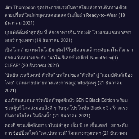
Jim Thompson จุดประกายแรงบันดาลใจแห่งการเดินทาง ด้วย
ลายปริ้นท์ใหม่ล่าสุดบนคอลเลคชันเสื้อผ้า Ready-to-Wear (18
ธันวาคม 2021)
บุปเฟ่ต์ติ่มซำสุดคุ้ม ที่ ห้อง​อาหารจีน​ ‘ฮ่องเต้’ โรงแรม​แอม​บาส​ซา​
เดอร์​ กรุงเทพฯ​ (19 ธันวาคม 2021)
เปิดโลกด้วย เทคโนโลยีผ่าตัดไร้ใบมีดแผลเล็กระดับนาโน ถึงเวลา
ถอดแว่นหนาเตอะกับ “นาโน รีเลกซ์ เคลียร์-NanoRelex(R)
CLEAR” (20 ธันวาคม 2021)
“บันยัน เรสซิเดนซ์ หัวหิน” บทใหม่ของ “หัวหิน” สู่ “แฮมป์ตันส์เมือง
ไทย” จุดหมายปลายทางแห่งการอยู่อาศัยสุดหรู (21 ธันวาคม
2021)
อเมริกันสแตนดาร์ดเปิดตัวชุดฝักบัว GENIE Black Edition พร้อม
ชวนผู้บริโภคส่งมอบสิ่งดี ๆ กับชุดโปรโมชั่น Black x 3 สร้างแรง
บันดาลใจใหม่ในห้องน้ำ (21 ธันวาคม 2021)
ดองกิ ชวนเช็คอินสาขาใหม่ล่าสุด เอ็ม บี เค เซ็นเตอร์ ยกระดับ
การช้อปปิ้งสไตล์ “เจแปนทาวน์” ใจกลางกรุงเทพฯ (21 ธันวาคม