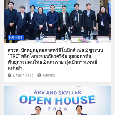
BUSINESS
สวรส. ปักหมุดยุทธศาสตร์จีโนมิกส์ เฟส 2 ชูระบบ
“TRE” พลิกโฉมระบบนิเวศวิจัย ลุยถอดรหัส
พันธุกรรมคนไทย 2 แสนราย มุ่งเป้าการแพทย์
แม่นยำ
2 สัปดาห์ ago
Admin2