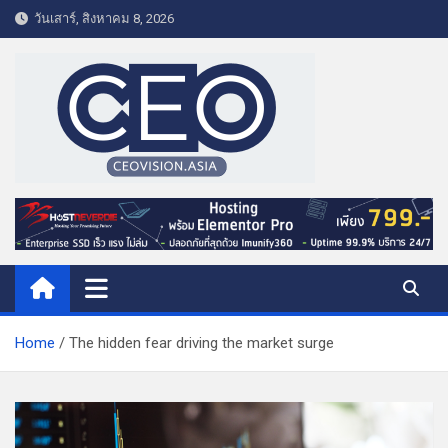
S
วันเสาร์, สิงหาคม 8, 2026
k
i
p
t
o
c
o
CEO VISION.ASIA
Business & Lifestyle
n
t
e
n
t
Home
The hidden fear driving the market surge