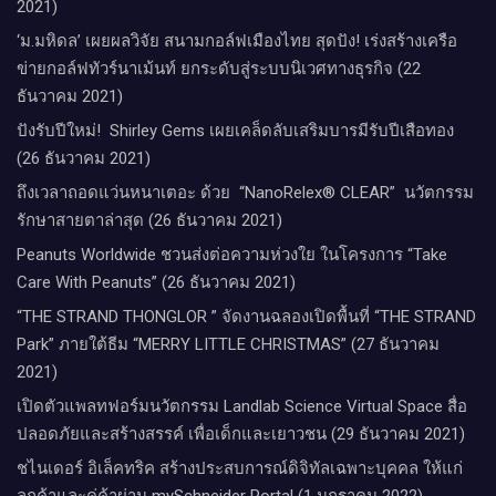
2021)
‘ม.มหิดล’ เผยผลวิจัย สนามกอล์ฟเมืองไทย สุดปัง! เร่งสร้างเครือ
ข่ายกอล์ฟทัวร์นาเม้นท์ ยกระดับสู่ระบบนิเวศทางธุรกิจ (22
ธันวาคม 2021)
ปังรับปีใหม่​! ​ Shirley Gems เผยเคล็ดลับ​เสริมบารมีรับปีเสือทอง
(26 ธันวาคม 2021)
ถึงเวลาถอดแว่นหนาเตอะ ด้วย “NanoRelex® CLEAR” นวัตกรรม
รักษาสายตาล่าสุด (26 ธันวาคม 2021)
Peanuts Worldwide ชวนส่งต่อความห่วงใย​ ​ในโครงการ “Take
Care With Peanuts” (26 ธันวาคม 2021)
“THE STRAND THONGLOR ” จัดงานฉลองเปิดพื้นที่ “THE STRAND
Park” ภายใต้ธีม “MERRY LITTLE CHRISTMAS” (27 ธันวาคม
2021)
เปิดตัวแพลทฟอร์มนวัตกรรม Landlab Science Virtual Space สื่อ
ปลอดภัยและสร้างสรรค์ เพื่อเด็กและเยาวชน (29 ธันวาคม 2021)
ชไนเดอร์ อิเล็คทริค สร้างประสบการณ์ดิจิทัลเฉพาะบุคคล ให้แก่
ลูกค้าและคู่ค้าผ่าน mySchneider Portal (1 มกราคม 2022)