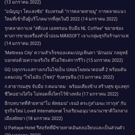
(13 มกราคม 2022)
“อนัญญา โตแสงชัย” จับเทรนด์ “การตลาดสายมู” การตลาดแนว
ใหม่ที่เข้าถึงผู้บริโภคมากที่สุดในปี 2022 (14 มกราคม 2022)
รุกตลาดกาแฟ “สตีเบล เอลทรอน จับมือ NL Coffee” ขยายช่อง
ทางการขายเครื่องทำน้ำอ่อน MAXSOFT เจาะกลุ่มธุรกิจร้านกาแฟ
(14 มกราคม 2022)
‘Mattress City’ ความสำเร็จของเเคมเปญเฟ้นหา ‘นักนอน’ กลยุทธ์
บอกต่อด้วยความจริงใจ ที่ไม่ใช่เเค่การรีวิว (15 มกราคม 2022)
GQ ปลุกกระแสกางเกงในไข่เย็น ปล่อยโฆษณาตอนที่ 2 พร้อมดัน
แคมเปญ “ไข่ไม่อับ (โชค)” รับตรุษจีน (15 มกราคม 2022)
ก.สาธารณสุข จับมือ ก.คมนาคม : พร้อมเคียงข้าง สร้างสุข ดูแลทุก
ชีวิตอย่างใส่ใจ ไม่ทอดทิ้งใครไว้ข้างหลัง (17 มกราคม 2022)
อีกบทบาทที่ท้ายทาย”โบ พัทธมน” เจน3 ตระกูล”เมฆะวรากุล” กับ
ธุรกิจใหม่ Lovell International โรงเรียนอนุบาลนานาชาติใจกลาง
เมืองพัทยา (18 มกราคม 2022)
U Pattaya Hotel รีสอร์ทที่มีชายหาดอันสงบเงียบและเป็นส่วนตัว