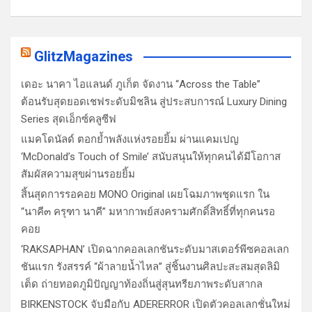
GlitzMagazines
เดอะ นาคา ไอแลนด์ ภูเก็ต จัดงาน “Across the Table”
ต้อนรับสุดยอดเชฟระดับมิชลิน สู่ประสบการณ์ Luxury Dining
Series สุดเอ็กซ์คลูซีฟ
แมคโดนัลด์ ตอกย้ำพลังแห่งรอยยิ้ม ผ่านแคมเปญ
‘McDonald’s Touch of Smile’ สนับสนุนให้ทุกคนได้มีโอกาส
สัมผัสความสุขผ่านรอยยิ้ม
สิ้นสุดการรอคอย MONO Original เผยโฉมภาพชุดแรก ใน
“นาคี๓ ครุฑา นาคี” มหากาพย์สงครามศักดิ์สิทธิ์ที่ทุกคนรอ
คอย
‘RAKSAPHAN’ เปิดฉากคอลเลกชันระดับมาสเตอร์พีซคอลเลก
ชันแรก รังสรรค์ “ผ้าลายน้ำไหล” สู่ชิ้นงานศิลปะสะสมสุดลิมิ
เต็ด ถ่ายทอดภูมิปัญญาท้องถิ่นสู่สุนทรียภาพระดับสากล
BIRKENSTOCK จับมือกับ ADERERROR เปิดตัวคอลเลกชั่นใหม่