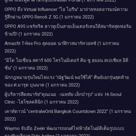
OPPO ดึง Virtual Influencer “ไอ ไอรีน” มาถ่ายทอดอารมณ์ความ
รู้สึกผ่าน OPPO Reno6 Z 5G (1 มกราคม 2022)
OPPO A95 แชร์ทริค ฮาวทูเป็นสายเอ็นเตอร์เทนให้สมาร์ทสุดฟอร์ม
ข้ามปี! (1 มกราคม 2022)
Amazfit T-Rex Pro สุดยอด นาฬิกาสมาร์ทวอทช์ (1 มกราคม
2022)
“มิโด โอเชี่ยน สตาร์ 600 โครโนมิเตอร์ คิม ซู ฮยอน สเปเชียล อิดิ
ชั่น” (1 มกราคม 2022)
นักกฎหมายรุ่นใหม่ไฟแรง “ณัฐวัฒน์ พอใช้ได้” ศิษย์เอกรุ่นสุดท้าย
ของ ศ.มารุต บุนนาค (1 มกราคม 2022)
ผู้บริหารสึดสมาร์ท่”คุณเนย -ณหทัย เล็กบำรุง” แห่ง Hi Seoul
Clinic -ไฮโซลคลินิก (1 มกราคม 2022)
เคาท์ดาวน์​ “centralwOrld Bangkok Countdown 2022” (1 มกราคม
2022)
Waymo จับมือ Zeekr พัฒนารถยนต์ไฟฟ้าอัตโนมัติเต็มรูปแบบ
รองรับบริการ Ride-hailing (2 มกราคม 2022)