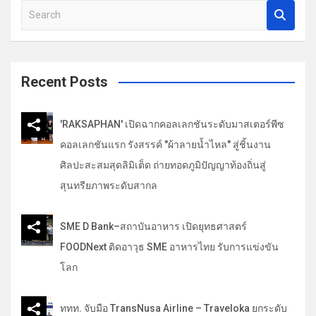
S
เ
e
รื่
a
r
อ
c
Recent Posts
ง
h
'RAKSAPHAN' เปิดฉากคอลเลกชันระดับมาสเตอร์พีซ
คอลเลกชันแรก รังสรรค์ "ผ้าลายน้ำไหล" สู่ชิ้นงาน
ศิลปะสะสมสุดลิมิเต็ด ถ่ายทอดภูมิปัญญาท้องถิ่นสู่
สุนทรียภาพระดับสากล
SME D Bank–สถาบันอาหาร เปิดยุทธศาสตร์
FOODNext ติดอาวุธ SME อาหารไทย รับการแข่งขัน
โลก
ททท. จับมือ TransNusa Airline – Traveloka ยกระดับ