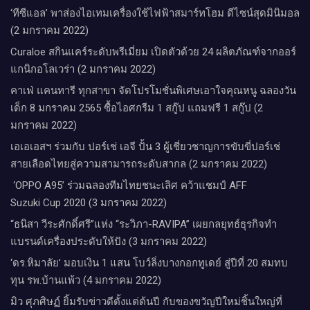
‘ทีซีแอล’ พาส่องไอเทมเครื่องใช้ไฟฟ้าสมาร์ทโฮม ดีไซน์สุดมินิมอล
(2 มกราคม 2022)
Curaloe สกินแคร์ระดับพรีเมี่ยม เปิดตัวด้วย 24 ผลิตภัณฑ์จากออร์
แกนิกอโลเวร่า (2 มกราคม 2022)
คาเฟ่ แคนทารี ทุกสาขา จัดโปรโมชั่นพิเศษเอาใจคุณหนู ฉลองวัน
เด็ก 8 มกราคม 2565 ซื้อไอศกรีม 1 สกู๊ป แถมฟรี 1 สกู๊ป (2
มกราคม 2022)
เอเอเอสฯ ร่วมกับ ปอร์เช่ เอจี ปั้น 3 ผู้เชี่ยวชาญการขับขี่ปอร์เช่
สายเลือดไทยสู่ความสามารถระดับสากล (2 มกราคม 2022)
‘OPPO A95’ ร่วมฉลองทีมไทยชนะเลิศ คว้าแชมป์ AFF
Suzuki Cup 2020 (3 มกราคม 2022)
“ธนิสา วีระศักดิ์ศรี”แห่ง “ระวิภา-RAVIPA” เผยกลยุทธ์ธุรกิจทำ
แบรนด์เครื่องประดับให้ปัง (3 มกราคม 2022)
‘ดร.หิมาลัย’ มอบเงิน 1 แสน โบว์ลิ่งบางกอกทูเดย์ สู่ปีที่ 20 สมทบ
ทุน รพ.บ้านแพ้ว (4 มกราคม 2022)
มิว ศุภศิษฏ์ ยิ้มรับข่าวดีตั้งแต่ต้นปี กับของขวัญปีใหม่ชิ้นใหญ่ที่