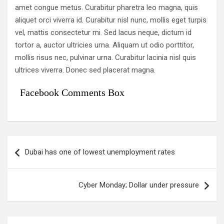
amet congue metus. Curabitur pharetra leo magna, quis
aliquet orci viverra id. Curabitur nisl nunc, mollis eget turpis
vel, mattis consectetur mi. Sed lacus neque, dictum id
tortor a, auctor ultricies urna. Aliquam ut odio porttitor,
mollis risus nec, pulvinar urna. Curabitur lacinia nisl quis
ultrices viverra. Donec sed placerat magna.
Facebook Comments Box
แ
Dubai has one of lowest unemployment rates
น
ะ
Cyber Monday; Dollar under pressure
แ
น
ว