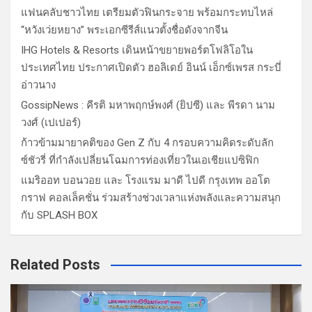
แฟนคลับชาวไทย เตรียมตัวฟินกระจาย พร้อมกระทบไหล่
“หวังเว่ยหยาง” พระเอกซีรีส์แนวตั้งชื่อดังจากจีน
IHG Hotels & Resorts เดินหน้าขยายพอร์ตโฟลิโอใน
ประเทศไทย ประกาศเปิดตัว ฮอลิเดย์ อินน์ เอ็กซ์เพรส กระบี่
อ่าวนาง
GossipNews : คีรติ มหาพฤกษ์พงศ์ (ยิปซี) และ พีรดา นาม
วงศ์ (เปเปอร์)
ก้าวข้ามมายาคติของ Gen Z กับ 4 กรอบความคิดระดับลัก
ซ์ชัวรี่ ที่กำลังเปลี่ยนโฉมการท่องเที่ยวในเอเชียแปซิฟิก
แมริออท บอนวอย และ โรงแรม มาดี ไปดี กรุงเทพ ออโต
กราฟ คอลเล็คชั่น ร่วมสร้างช่วงเวลาแห่งพลังและความสนุก
กับ SPLASH BOX
Related Posts