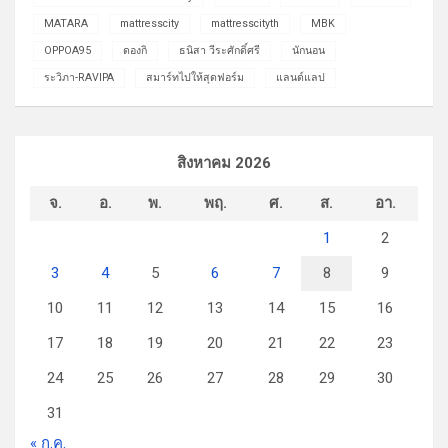
MATARA
mattresscity
mattresscityth
MBK
OPPOA95
ดองกิ
ธนิสา วีระศักดิ์ศรี
นักนอน
ระวิภา-RAVIPA
สมาร์ทไปให้สุดฟอร์ม
แลนด์แลป
สิงหาคม 2026
จ.
อ.
พ.
พฤ.
ศ.
ส.
อา.
1
2
3
4
5
6
7
8
9
10
11
12
13
14
15
16
17
18
19
20
21
22
23
24
25
26
27
28
29
30
31
« ก.ค.