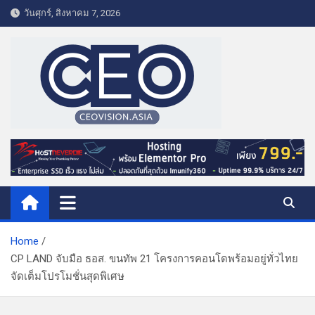
S
วันศุกร์, สิงหาคม 7, 2026
k
i
p
t
o
c
o
CEO VISION.ASIA
Business & Lifestyle
n
t
e
n
t
Home
CP LAND จับมือ ธอส. ขนทัพ 21 โครงการคอนโดพร้อมอยู่ทั่วไทย
จัดเต็มโปรโมชั่นสุดพิเศษ