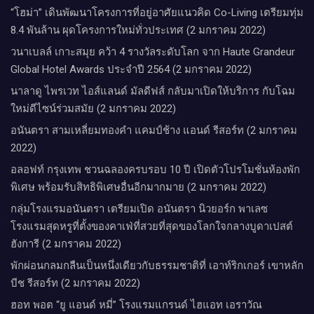
“โฮม่า” เดินพัฒนาโครงการที่อยู่อาศัยแนวคิด Co-Living เตรียมทุ่ม
8.4 พันล้าน ผุดโครงการใหม่ทั่วประเทศ (2 มกราคม 2022)
วนาเบลล์ เกาะสมุย คว้า 4 รางวัลระดับโลก จาก Haute Grandeur
Global Hotel Awards ประจำปี 2564 (2 มกราคม 2022)
นาลาดู ไพรเวท ไอส์แลนด์ มัลดีฟส์ กลับมาเปิดให้บริการ กับโฉม
ใหม่ดีไซน์ร่วมสมัย (2 มกราคม 2022)
อนันตรา สามเหลี่ยมทองคำ แคมป์ช้าง แอนด์ รีสอร์ท (2 มกราคม
2022)
อลอฟท์ กรุงเทพ ชวนฉลองครบรอบ 10 ปี เปิดตัวโปรโมชั่นห้องพัก
พิเศษ พร้อมรับสิทธิพิเศษอื่นอีกมากมาย (2 มกราคม 2022)
กลุ่มโรงแรมอนันตรา เตรียมเปิด อนันตรา นิวยอร์ก พาเลซ
โรงแรมสุดหรูที่ตั้งของคาเฟ่ที่สวยที่สุดของโลกใจกลางบูดาเปสต์
ฮังการี (2 มกราคม 2022)
พักผ่อนกลมกลืนเป็นหนึ่งเดียวกับธรรมชาติที่ เอาท์ริกเกอร์ เขาหลัก
บีช รีสอร์ท (2 มกราคม 2022)
ฮอท พอต “ยู แอนด์ หมี่” โรงแรมแกรนด์ ไฮแอท เอราวัณ