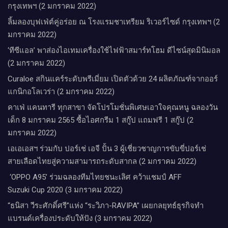
กรุงเทพฯ (2 มกราคม 2022)
ลิ้มลองบุฟเฟ่ต์คู่อร่อย ณ โรงแรมชาเทรียม ริเวอร์ไซด์ กรุงเทพฯ (2
มกราคม 2022)
‘ทีซีแอล’ พาส่องไอเทมเครื่องใช้ไฟฟ้าสมาร์ทโฮม ดีไซน์สุดมินิมอล
(2 มกราคม 2022)
Curaloe สกินแคร์ระดับพรีเมี่ยม เปิดตัวด้วย 24 ผลิตภัณฑ์จากออร์
แกนิกอโลเวร่า (2 มกราคม 2022)
คาเฟ่ แคนทารี ทุกสาขา จัดโปรโมชั่นพิเศษเอาใจคุณหนู ฉลองวัน
เด็ก 8 มกราคม 2565 ซื้อไอศกรีม 1 สกู๊ป แถมฟรี 1 สกู๊ป (2
มกราคม 2022)
เอเอเอสฯ ร่วมกับ ปอร์เช่ เอจี ปั้น 3 ผู้เชี่ยวชาญการขับขี่ปอร์เช่
สายเลือดไทยสู่ความสามารถระดับสากล (2 มกราคม 2022)
‘OPPO A95’ ร่วมฉลองทีมไทยชนะเลิศ คว้าแชมป์ AFF
Suzuki Cup 2020 (3 มกราคม 2022)
“ธนิสา วีระศักดิ์ศรี”แห่ง “ระวิภา-RAVIPA” เผยกลยุทธ์ธุรกิจทำ
แบรนด์เครื่องประดับให้ปัง (3 มกราคม 2022)