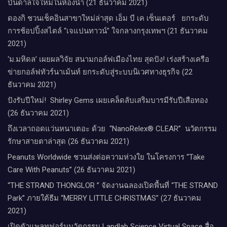
บันดาลใจใหม่ในห้องน้ำ (21 ธันวาคม 2021)
ดองกิ ชวนเช็คอินสาขาใหม่ล่าสุด เอ็ม บี เค เซ็นเตอร์ ยกระดับ
การช้อปปิ้งสไตล์ “เจแปนทาวน์” ใจกลางกรุงเทพฯ (21 ธันวาคม
2021)
‘ม.มหิดล’ เผยผลวิจัย สนามกอล์ฟเมืองไทย สุดปัง! เร่งสร้างเครือ
ข่ายกอล์ฟทัวร์นาเม้นท์ ยกระดับสู่ระบบนิเวศทางธุรกิจ (22
ธันวาคม 2021)
ปังรับปีใหม่​! ​ Shirley Gems เผยเคล็ดลับ​เสริมบารมีรับปีเสือทอง
(26 ธันวาคม 2021)
ถึงเวลาถอดแว่นหนาเตอะ ด้วย “NanoRelex® CLEAR” นวัตกรรม
รักษาสายตาล่าสุด (26 ธันวาคม 2021)
Peanuts Worldwide ชวนส่งต่อความห่วงใย​ ​ในโครงการ “Take
Care With Peanuts” (26 ธันวาคม 2021)
“THE STRAND THONGLOR ” จัดงานฉลองเปิดพื้นที่ “THE STRAND
Park” ภายใต้ธีม “MERRY LITTLE CHRISTMAS” (27 ธันวาคม
2021)
เปิดตัวแพลทฟอร์มนวัตกรรม Landlab Science Virtual Space สื่อ