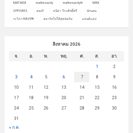
MATARA
mattresscity
mattresscityth
MBK
OPPOA95
ดองกิ
ธนิสา วีระศักดิ์ศรี
นักนอน
ระวิภา-RAVIPA
สมาร์ทไปให้สุดฟอร์ม
แลนด์แลป
สิงหาคม 2026
จ.
อ.
พ.
พฤ.
ศ.
ส.
อา.
1
2
3
4
5
6
7
8
9
10
11
12
13
14
15
16
17
18
19
20
21
22
23
24
25
26
27
28
29
30
31
« ก.ค.