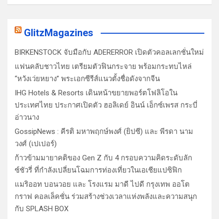
GlitzMagazines
BIRKENSTOCK จับมือกับ ADERERROR เปิดตัวคอลเลกชั่นใหม่
แฟนคลับชาวไทย เตรียมตัวฟินกระจาย พร้อมกระทบไหล่
“หวังเว่ยหยาง” พระเอกซีรีส์แนวตั้งชื่อดังจากจีน
IHG Hotels & Resorts เดินหน้าขยายพอร์ตโฟลิโอใน
ประเทศไทย ประกาศเปิดตัว ฮอลิเดย์ อินน์ เอ็กซ์เพรส กระบี่
อ่าวนาง
GossipNews : คีรติ มหาพฤกษ์พงศ์ (ยิปซี) และ พีรดา นาม
วงศ์ (เปเปอร์)
ก้าวข้ามมายาคติของ Gen Z กับ 4 กรอบความคิดระดับลัก
ซ์ชัวรี่ ที่กำลังเปลี่ยนโฉมการท่องเที่ยวในเอเชียแปซิฟิก
แมริออท บอนวอย และ โรงแรม มาดี ไปดี กรุงเทพ ออโต
กราฟ คอลเล็คชั่น ร่วมสร้างช่วงเวลาแห่งพลังและความสนุก
กับ SPLASH BOX