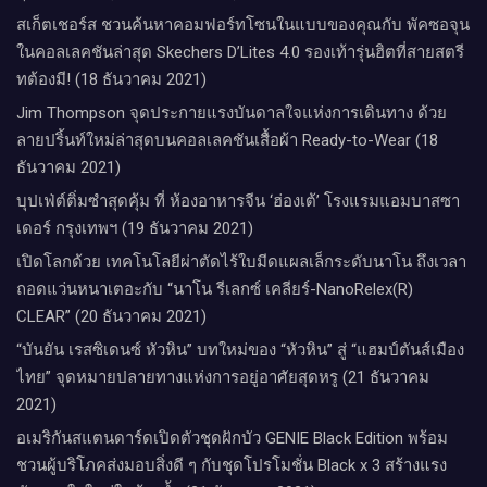
สเก็ตเชอร์ส ชวนค้นหาคอมฟอร์ทโซนในแบบของคุณกับ พัคซอจุน
ในคอลเลคชันล่าสุด Skechers D’Lites 4.0 รองเท้ารุ่นฮิตที่สายสตรี
ทต้องมี! (18 ธันวาคม 2021)
Jim Thompson จุดประกายแรงบันดาลใจแห่งการเดินทาง ด้วย
ลายปริ้นท์ใหม่ล่าสุดบนคอลเลคชันเสื้อผ้า Ready-to-Wear (18
ธันวาคม 2021)
บุปเฟ่ต์ติ่มซำสุดคุ้ม ที่ ห้อง​อาหารจีน​ ‘ฮ่องเต้’ โรงแรม​แอม​บาส​ซา​
เดอร์​ กรุงเทพฯ​ (19 ธันวาคม 2021)
เปิดโลกด้วย เทคโนโลยีผ่าตัดไร้ใบมีดแผลเล็กระดับนาโน ถึงเวลา
ถอดแว่นหนาเตอะกับ “นาโน รีเลกซ์ เคลียร์-NanoRelex(R)
CLEAR” (20 ธันวาคม 2021)
“บันยัน เรสซิเดนซ์ หัวหิน” บทใหม่ของ “หัวหิน” สู่ “แฮมป์ตันส์เมือง
ไทย” จุดหมายปลายทางแห่งการอยู่อาศัยสุดหรู (21 ธันวาคม
2021)
อเมริกันสแตนดาร์ดเปิดตัวชุดฝักบัว GENIE Black Edition พร้อม
ชวนผู้บริโภคส่งมอบสิ่งดี ๆ กับชุดโปรโมชั่น Black x 3 สร้างแรง