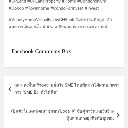
#CPLand #CPLandProperty #Home #Condominium
#Condo #Townhome #CondoForInvest #Invest
#VarietyHomeVirtualFairbyGHBank #มหกรรมที่อยู่อาศัย
และการเงินออนไลน์ #ธอส #ธนาคารอาคารสงเคราะห์
Facebook Comments Box
แ
สสว. ลงพื้นสร้างความมั่นใจ SME ไทยพัฒนาได้ผ่านมาตรา
น
การ “SME ปัง! ตังได้คืน”
ะ
แ
เปิดตัวโมเดลพัฒนาชุมชน”Local X” จับคู่พาร์ทเนอร์สร้าง
น
หุ้นส่วนทางธุรกิจกับชุมชน
ว