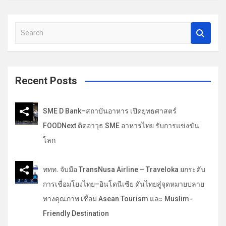
เ
รื่
S
e
อ
a
ง
r
c
Recent Posts
h
SME D Bank–สถาบันอาหาร เปิดยุทธศาสตร์
FOODNext ติดอาวุธ SME อาหารไทย รับการแข่งขัน
โลก
ททท. จับมือ TransNusa Airline – Traveloka ยกระดับ
การเชื่อมโยงไทย–อินโดนีเซีย ดันไทยสู่จุดหมายปลาย
ทางคุณภาพ เชื่อม Asean Tourism และ Muslim-
Friendly Destination