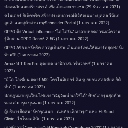
ปลอดภัยและสร้างสรรค์ เพื่อเด็กและเยาวชน (29 ธันวาคม 2021)
ชไนเดอร์ อิเล็คทริค สร้างประสบการณ์ดิจิทัลเฉพาะบุคคล ให้แก่
ลูกค้าและคู่ค้าผ่าน mySchneider Portal (1 มกราคม 2022)
OPPO ดึง Virtual Influencer “ไอ ไอรีน” มาถ่ายทอดอารมณ์ความ
รู้สึกผ่าน OPPO Reno6 Z 5G (1 มกราคม 2022)
OPPO A95 แชร์ทริค ฮาวทูเป็นสายเอ็นเตอร์เทนให้สมาร์ทสุดฟอร์ม
ข้ามปี! (1 มกราคม 2022)
Amazfit T-Rex Pro สุดยอด นาฬิกาสมาร์ทวอทช์ (1 มกราคม
2022)
“มิโด โอเชี่ยน สตาร์ 600 โครโนมิเตอร์ คิม ซู ฮยอน สเปเชียล อิดิ
ชั่น” (1 มกราคม 2022)
นักกฎหมายรุ่นใหม่ไฟแรง “ณัฐวัฒน์ พอใช้ได้” ศิษย์เอกรุ่นสุดท้าย
ของ ศ.มารุต บุนนาค (1 มกราคม 2022)
ผู้บริหารสึดสมาร์ท่”คุณเนย -ณหทัย เล็กบำรุง” แห่ง Hi Seoul
Clinic -ไฮโซลคลินิก (1 มกราคม 2022)
เคาท์ดาวน์​ “centralwOrld Bangkok Countdown 2022” (1 มกราคม