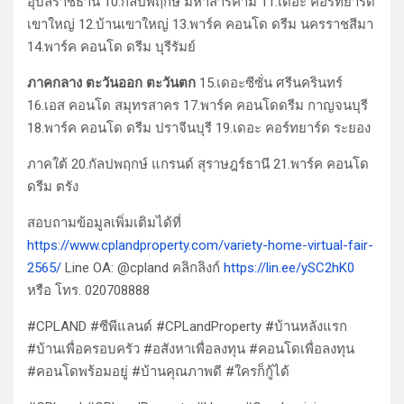
อุบลราชธานี 10.กัลปพฤกษ์ มหาสารคาม 11.เดอะ คอร์ทยาร์ด
เขาใหญ่ 12.บ้านเขาใหญ่ 13.พาร์ค คอนโด ดรีม นครราชสีมา
14.พาร์ค คอนโด ดรีม บุรีรัมย์
ภาคกลาง ตะวันออก ตะวันตก
15.เดอะซีซั่น ศรีนครินทร์
16.เอส คอนโด สมุทรสาคร 17.พาร์ค คอนโดดรีม กาญจนบุรี
18.พาร์ค คอนโด ดรีม ปราจีนบุรี 19.เดอะ คอร์ทยาร์ด ระยอง
ภาคใต้ 20.กัลปพฤกษ์ แกรนด์ สุราษฎร์ธานี 21.พาร์ค คอนโด
ดรีม ตรัง
สอบถามข้อมูลเพิ่มเติมได้ที่
https://www.cplandproperty.com/variety-home-virtual-fair-
2565/
Line OA: @cpland คลิกลิงก์
https://lin.ee/ySC2hK0
หรือ โทร. 020708888
#CPLAND #ซีพีแลนด์ #CPLandProperty #บ้านหลังแรก
#บ้านเพื่อครอบครัว #อสังหาเพื่อลงทุน #คอนโดเพื่อลงทุน
#คอนโดพร้อมอยู่ #บ้านคุณภาพดี #ใครก็กู้ได้