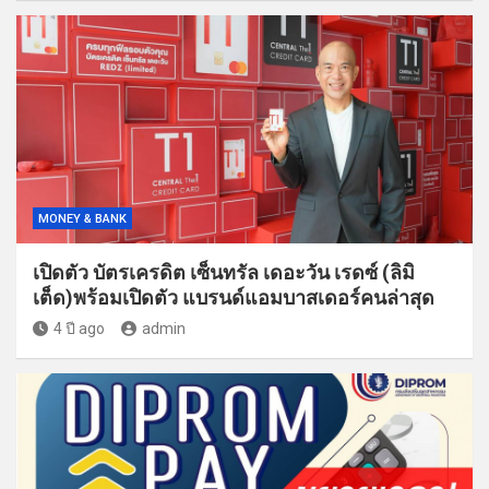
MONEY & BANK
เปิดตัว บัตรเครดิต เซ็นทรัล เดอะวัน เรดซ์ (ลิมิ
เต็ด)พร้อมเปิดตัว แบรนด์แอมบาสเดอร์คนล่าสุด
4 ปี ago
admin