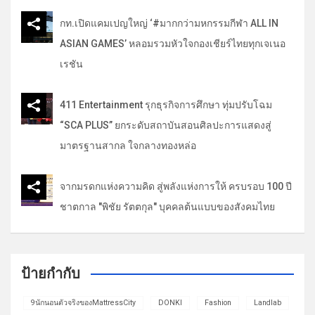
กท.เปิดแคมเปญใหญ่ ‘#มากกว่ามหกรรมกีฬา ALL IN
ASIAN GAMES’ หลอมรวมหัวใจกองเชียร์ไทยทุกเจเนอ
เรชัน
411 Entertainment รุกธุรกิจการศึกษา ทุ่มปรับโฉม
“SCA PLUS” ยกระดับสถาบันสอนศิลปะการแสดงสู่
มาตรฐานสากล ใจกลางทองหล่อ
จากมรดกแห่งความคิด สู่พลังแห่งการให้ ครบรอบ 100 ปี
ชาตกาล "พิชัย รัตตกุล" บุคคลต้นแบบของสังคมไทย
ป้ายกำกับ
9นักนอนตัวจริงของMattressCity
DONKI
Fashion
Landlab