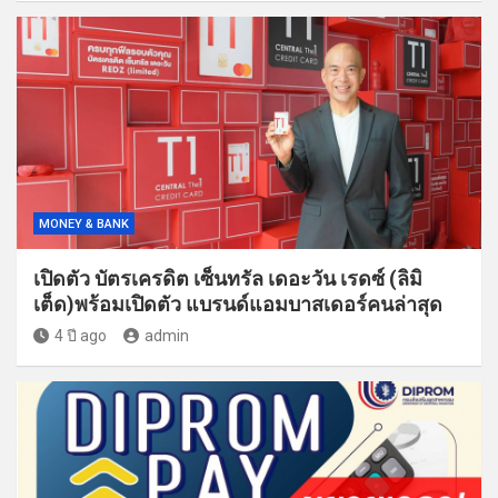
MONEY & BANK
เปิดตัว บัตรเครดิต เซ็นทรัล เดอะวัน เรดซ์ (ลิมิ
เต็ด)พร้อมเปิดตัว แบรนด์แอมบาสเดอร์คนล่าสุด
4 ปี ago
admin