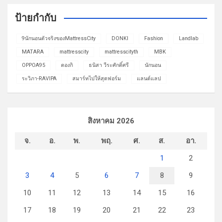
ป้ายกำกับ
9นักนอนตัวจริงของMattressCity
DONKI
Fashion
Landlab
MATARA
mattresscity
mattresscityth
MBK
OPPOA95
ดองกิ
ธนิสา วีระศักดิ์ศรี
นักนอน
ระวิภา-RAVIPA
สมาร์ทไปให้สุดฟอร์ม
แลนด์แลป
สิงหาคม 2026
จ.
อ.
พ.
พฤ.
ศ.
ส.
อา.
1
2
3
4
5
6
7
8
9
10
11
12
13
14
15
16
17
18
19
20
21
22
23