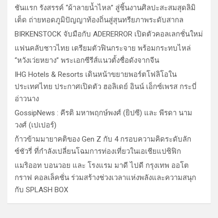
ชันแรก รังสรรค์ “ผ้าลายน้ำไหล” สู่ชิ้นงานศิลปะสะสมสุดลิมิ
เต็ด ถ่ายทอดภูมิปัญญาท้องถิ่นสู่สุนทรียภาพระดับสากล
BIRKENSTOCK จับมือกับ ADERERROR เปิดตัวคอลเลกชั่นใหม่
แฟนคลับชาวไทย เตรียมตัวฟินกระจาย พร้อมกระทบไหล่
“หวังเว่ยหยาง” พระเอกซีรีส์แนวตั้งชื่อดังจากจีน
IHG Hotels & Resorts เดินหน้าขยายพอร์ตโฟลิโอใน
ประเทศไทย ประกาศเปิดตัว ฮอลิเดย์ อินน์ เอ็กซ์เพรส กระบี่
อ่าวนาง
GossipNews : คีรติ มหาพฤกษ์พงศ์ (ยิปซี) และ พีรดา นาม
วงศ์ (เปเปอร์)
ก้าวข้ามมายาคติของ Gen Z กับ 4 กรอบความคิดระดับลัก
ซ์ชัวรี่ ที่กำลังเปลี่ยนโฉมการท่องเที่ยวในเอเชียแปซิฟิก
แมริออท บอนวอย และ โรงแรม มาดี ไปดี กรุงเทพ ออโต
กราฟ คอลเล็คชั่น ร่วมสร้างช่วงเวลาแห่งพลังและความสนุก
กับ SPLASH BOX