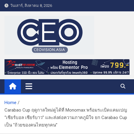
S
วันเสาร์, สิงหาคม 8, 2026
k
i
p
t
o
c
o
CEO VISION.ASIA
Business & Lifestyle
n
t
e
n
t
Home
Carabao Cup ฤดูกาลใหม่ดูได้ที่ Monomax พร้อมระเบิดแคมเปญ
“เชียร์บอล เชียร์บาว” และส่งต่อความภาคภูมิใจ ยก Carabao Cup
เป็น “ถ้วยของคนไทยทุกคน”