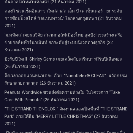
บันดาลใจใหม่ในห้องน้ำ (21 ธันวาคม 2021)
ดองกิ ชวนเช็คอินสาขาใหม่ล่าสุด เอ็ม บี เค เซ็นเตอร์ ยกระดับ
การช้อปปิ้งสไตล์ “เจแปนทาวน์” ใจกลางกรุงเทพฯ (21 ธันวาคม
2021)
‘ม.มหิดล’ เผยผลวิจัย สนามกอล์ฟเมืองไทย สุดปัง! เร่งสร้างเครือ
ข่ายกอล์ฟทัวร์นาเม้นท์ ยกระดับสู่ระบบนิเวศทางธุรกิจ (22
ธันวาคม 2021)
ปังรับปีใหม่​! ​ Shirley Gems เผยเคล็ดลับ​เสริมบารมีรับปีเสือทอง
(26 ธันวาคม 2021)
ถึงเวลาถอดแว่นหนาเตอะ ด้วย “NanoRelex® CLEAR” นวัตกรรม
รักษาสายตาล่าสุด (26 ธันวาคม 2021)
Peanuts Worldwide ชวนส่งต่อความห่วงใย​ ​ในโครงการ “Take
Care With Peanuts” (26 ธันวาคม 2021)
“THE STRAND THONGLOR ” จัดงานฉลองเปิดพื้นที่ “THE STRAND
Park” ภายใต้ธีม “MERRY LITTLE CHRISTMAS” (27 ธันวาคม
2021)
เปิดตัวแพลทฟอร์มนวัตกรรม Landlab Science Virtual Space สื่อ