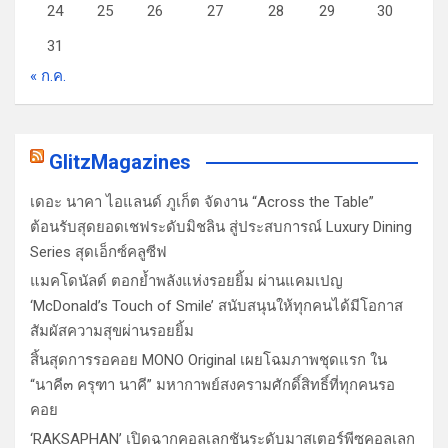
24
25
26
27
28
29
30
31
« ก.ค.
GlitzMagazines
เดอะ นาคา ไอแลนด์ ภูเก็ต จัดงาน “Across the Table”
ต้อนรับสุดยอดเชฟระดับมิชลิน สู่ประสบการณ์ Luxury Dining
Series สุดเอ็กซ์คลูซีฟ
แมคโดนัลด์ ตอกย้ำพลังแห่งรอยยิ้ม ผ่านแคมเปญ
‘McDonald’s Touch of Smile’ สนับสนุนให้ทุกคนได้มีโอกาส
สัมผัสความสุขผ่านรอยยิ้ม
สิ้นสุดการรอคอย MONO Original เผยโฉมภาพชุดแรก ใน
“นาคี๓ ครุฑา นาคี” มหากาพย์สงครามศักดิ์สิทธิ์ที่ทุกคนรอ
คอย
‘RAKSAPHAN’ เปิดฉากคอลเลกชันระดับมาสเตอร์พีซคอลเลก