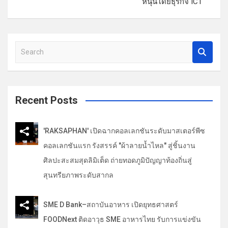
หนุนโดยธุรกิจ ICT
เ
รื่
อ
S
ง
e
a
r
c
Recent Posts
h
'RAKSAPHAN' เปิดฉากคอลเลกชันระดับมาสเตอร์พีซ
คอลเลกชันแรก รังสรรค์ "ผ้าลายน้ำไหล" สู่ชิ้นงาน
ศิลปะสะสมสุดลิมิเต็ด ถ่ายทอดภูมิปัญญาท้องถิ่นสู่
สุนทรียภาพระดับสากล
SME D Bank–สถาบันอาหาร เปิดยุทธศาสตร์
FOODNext ติดอาวุธ SME อาหารไทย รับการแข่งขัน