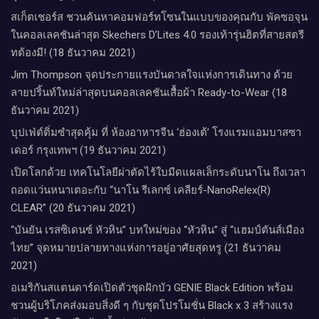
สเก็ตเชอร์ส ชวนค้นหาคอมฟอร์ทโซนในแบบของคุณกับ พัคซอจุน
ในคอลเลคชันล่าสุด Skechers D’Lites 4.0 รองเท้ารุ่นฮิตที่สายสตรี
ทต้องมี! (18 ธันวาคม 2021)
Jim Thompson จุดประกายแรงบันดาลใจแห่งการเดินทาง ด้วย
ลายปริ้นท์ใหม่ล่าสุดบนคอลเลคชันเสื้อผ้า Ready-to-Wear (18
ธันวาคม 2021)
บุปเฟ่ต์ติ่มซำสุดคุ้ม ที่ ห้อง​อาหารจีน​ ‘ฮ่องเต้’ โรงแรม​แอม​บาส​ซา​
เดอร์​ กรุงเทพฯ​ (19 ธันวาคม 2021)
เปิดโลกด้วย เทคโนโลยีผ่าตัดไร้ใบมีดแผลเล็กระดับนาโน ถึงเวลา
ถอดแว่นหนาเตอะกับ “นาโน รีเลกซ์ เคลียร์-NanoRelex(R)
CLEAR” (20 ธันวาคม 2021)
“บันยัน เรสซิเดนซ์ หัวหิน” บทใหม่ของ “หัวหิน” สู่ “แฮมป์ตันส์เมือง
ไทย” จุดหมายปลายทางแห่งการอยู่อาศัยสุดหรู (21 ธันวาคม
2021)
อเมริกันสแตนดาร์ดเปิดตัวชุดฝักบัว GENIE Black Edition พร้อม
ชวนผู้บริโภคส่งมอบสิ่งดี ๆ กับชุดโปรโมชั่น Black x 3 สร้างแรง