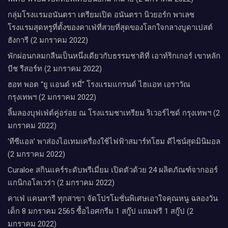
กลุ่มโรงแรมอนันตรา เตรียมเปิด อนันตรา นิวยอร์ก พาเลซ
โรงแรมสุดหรูที่ตั้งของคาเฟ่ที่สวยที่สุดของโลกใจกลางบูดาเปสต์
ฮังการี (2 มกราคม 2022)
พักผ่อนกลมกลืนเป็นหนึ่งเดียวกับธรรมชาติที่ เอาท์ริกเกอร์ เขาหลัก
บีช รีสอร์ท (2 มกราคม 2022)
ฮอท พอต “ยู แอนด์ หมี่” โรงแรมแกรนด์ ไฮแอท เอราวัณ
กรุงเทพฯ (2 มกราคม 2022)
ลิ้มลองบุฟเฟ่ต์คู่อร่อย ณ โรงแรมชาเทรียม ริเวอร์ไซด์ กรุงเทพฯ (2
มกราคม 2022)
‘ทีซีแอล’ พาส่องไอเทมเครื่องใช้ไฟฟ้าสมาร์ทโฮม ดีไซน์สุดมินิมอล
(2 มกราคม 2022)
Curaloe สกินแคร์ระดับพรีเมี่ยม เปิดตัวด้วย 24 ผลิตภัณฑ์จากออร์
แกนิกอโลเวร่า (2 มกราคม 2022)
คาเฟ่ แคนทารี ทุกสาขา จัดโปรโมชั่นพิเศษเอาใจคุณหนู ฉลองวัน
เด็ก 8 มกราคม 2565 ซื้อไอศกรีม 1 สกู๊ป แถมฟรี 1 สกู๊ป (2
มกราคม 2022)