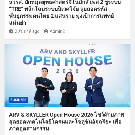
สวรส. ปักหมุดยุทธศาสตร์จีโนมิกส์ เฟส 2 ชูระบบ
“TRE” พลิกโฉมระบบนิเวศวิจัย ลุยถอดรหัส
พันธุกรรมคนไทย 2 แสนราย มุ่งเป้าการแพทย์
แม่นยำ
2 สัปดาห์ ago
Admin2
BUSINESS
ARV & SKYLLER Open House 2026 โชว์ศักยภาพ
สุดยอดเทคโนโลยีโดรนและโซลูชันอัจฉริยะ เพื่อ
ภาคอุตสาหกรรม