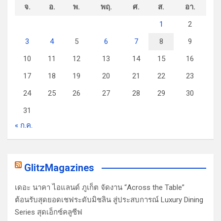
จ.
อ.
พ.
พฤ.
ศ.
ส.
อา.
1
2
3
4
5
6
7
8
9
10
11
12
13
14
15
16
17
18
19
20
21
22
23
24
25
26
27
28
29
30
31
« ก.ค.
GlitzMagazines
เดอะ นาคา ไอแลนด์ ภูเก็ต จัดงาน “Across the Table”
ต้อนรับสุดยอดเชฟระดับมิชลิน สู่ประสบการณ์ Luxury Dining
Series สุดเอ็กซ์คลูซีฟ