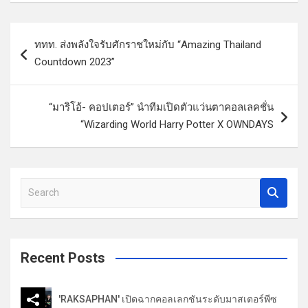
แ
ททท. ส่งพลังใจรับศักราชใหม่กับ “Amazing Thailand
น
Countdown 2023”
ะ
แ
“มาริโอ้- คอปเตอร์” นำทีมเปิดตัวแว่นตาคอลเลคชั่น
น
“Wizarding World Harry Potter X OWNDAYS
ว
เ
รื่
S
e
อ
a
ง
r
c
Recent Posts
h
'RAKSAPHAN' เปิดฉากคอลเลกชันระดับมาสเตอร์พีซ