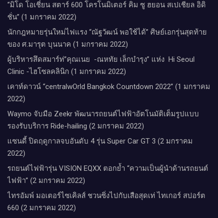
“มิโด โอเชี่ยน สตาร์ 600 โครโนมิเตอร์ คิม ซู ฮยอน สเปเชียล อิดิ
ชั่น” (1 มกราคม 2022)
นักกฎหมายรุ่นใหม่ไฟแรง “ณัฐวัฒน์ พอใช้ได้” ศิษย์เอกรุ่นสุดท้าย
ของ ศ.มารุต บุนนาค (1 มกราคม 2022)
ผู้บริหารสึดสมาร์ท่”คุณเนย -ณหทัย เล็กบำรุง” แห่ง Hi Seoul
Clinic -ไฮโซลคลินิก (1 มกราคม 2022)
เคาท์ดาวน์​ “centralwOrld Bangkok Countdown 2022” (1 มกราคม
2022)
Waymo จับมือ Zeekr พัฒนารถยนต์ไฟฟ้าอัตโนมัติเต็มรูปแบบ
รองรับบริการ Ride-hailing (2 มกราคม 2022)
แซนดี้ ปิดฤดูกาลจบอันดับ 4 รุ่น Super Car GT 3 (2 มกราคม
2022)
รถยนต์ไฟฟ้ารุ่น VISION EQXX ตอกย้ำ “ความเป็นผู้นำด้านรถยนต์
ไฟฟ้า” (2 มกราคม 2022)
ไทรอัมพ์ มอเตอร์ไซเคิลส์ ชวนซิ่งไปกับเสือสุดเท่ ไทเกอร์ สปอร์ต
660 (2 มกราคม 2022)