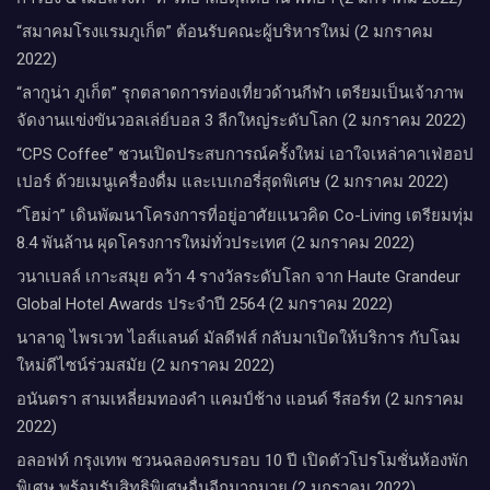
“สมาคมโรงแรมภูเก็ต” ต้อนรับคณะผู้บริหารใหม่ (2 มกราคม
2022)
“ลากูน่า ภูเก็ต” รุกตลาดการท่องเที่ยวด้านกีฬา เตรียมเป็นเจ้าภาพ
จัดงานแข่งขันวอลเล่ย์บอล 3 ลีกใหญ่ระดับโลก (2 มกราคม 2022)
“CPS Coffee” ชวนเปิดประสบการณ์ครั้งใหม่ เอาใจเหล่าคาเฟ่ฮอป
เปอร์ ด้วยเมนูเครื่องดื่ม และเบเกอรี่สุดพิเศษ (2 มกราคม 2022)
“โฮม่า” เดินพัฒนาโครงการที่อยู่อาศัยแนวคิด Co-Living เตรียมทุ่ม
8.4 พันล้าน ผุดโครงการใหม่ทั่วประเทศ (2 มกราคม 2022)
วนาเบลล์ เกาะสมุย คว้า 4 รางวัลระดับโลก จาก Haute Grandeur
Global Hotel Awards ประจำปี 2564 (2 มกราคม 2022)
นาลาดู ไพรเวท ไอส์แลนด์ มัลดีฟส์ กลับมาเปิดให้บริการ กับโฉม
ใหม่ดีไซน์ร่วมสมัย (2 มกราคม 2022)
อนันตรา สามเหลี่ยมทองคำ แคมป์ช้าง แอนด์ รีสอร์ท (2 มกราคม
2022)
อลอฟท์ กรุงเทพ ชวนฉลองครบรอบ 10 ปี เปิดตัวโปรโมชั่นห้องพัก
พิเศษ พร้อมรับสิทธิพิเศษอื่นอีกมากมาย (2 มกราคม 2022)