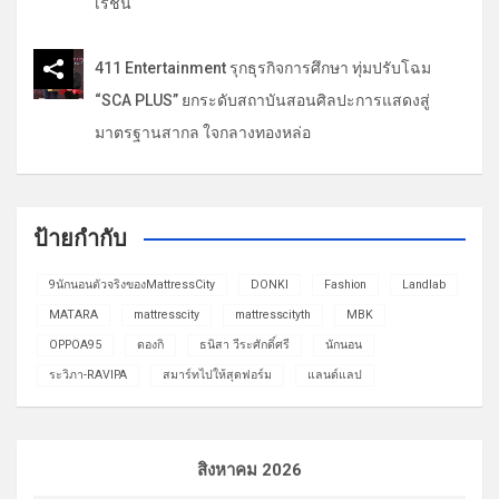
เรชัน
411 Entertainment รุกธุรกิจการศึกษา ทุ่มปรับโฉม
“SCA PLUS” ยกระดับสถาบันสอนศิลปะการแสดงสู่
มาตรฐานสากล ใจกลางทองหล่อ
ป้ายกำกับ
9นักนอนตัวจริงของMattressCity
DONKI
Fashion
Landlab
MATARA
mattresscity
mattresscityth
MBK
OPPOA95
ดองกิ
ธนิสา วีระศักดิ์ศรี
นักนอน
ระวิภา-RAVIPA
สมาร์ทไปให้สุดฟอร์ม
แลนด์แลป
สิงหาคม 2026