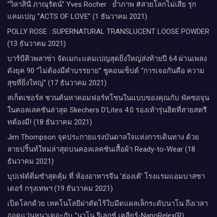
“วิลาสินี ภาณุรัตน์” Yves Rocher​ ย้ำภาพ #สวยโลกไม่เสีย รุก
แคมเปญ “ACTS OF LOVE” (1 ธันวาคม 2021)
POLLY ROSE : SUPERNATURAL TRANSLUCENT LOOSE POWDER
(13 ธันวาคม 2021)
บาร์บีคิวพลาซ่า จัดเมกะแคมเปญสุดยิ่งใหญ่ส่งท้ายปี 64 ผ่านเพลง
ดังยุค 90 “ไม่ต้องมีคำบรรยาย” ชูคอนเซ็ปต์ “การเจอกันคือ ความ
สุขที่ยิ่งใหญ่” (17 ธันวาคม 2021)
สเก็ตเชอร์ส ชวนค้นหาคอมฟอร์ทโซนในแบบของคุณกับ พัคซอจุน
ในคอลเลคชันล่าสุด Skechers D’Lites 4.0 รองเท้ารุ่นฮิตที่สายสตรี
ทต้องมี! (18 ธันวาคม 2021)
Jim Thompson จุดประกายแรงบันดาลใจแห่งการเดินทาง ด้วย
ลายปริ้นท์ใหม่ล่าสุดบนคอลเลคชันเสื้อผ้า Ready-to-Wear (18
ธันวาคม 2021)
บุปเฟ่ต์ติ่มซำสุดคุ้ม ที่ ห้อง​อาหารจีน​ ‘ฮ่องเต้’ โรงแรม​แอม​บาส​ซา​
เดอร์​ กรุงเทพฯ​ (19 ธันวาคม 2021)
เปิดโลกด้วย เทคโนโลยีผ่าตัดไร้ใบมีดแผลเล็กระดับนาโน ถึงเวลา
ถอดแว่นหนาเตอะกับ “นาโน รีเลกซ์ เคลียร์-NanoRelex(R)