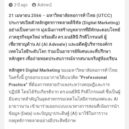
3 ปี ago
Admin2
21 เมษายน 2566
–
มหาวิทยาลัยหอการค้าไทย (UTCC)
ประกาศเปิดตัวหลักสูตรการตลาดดิจิทัล (Digital Marketing)
อย่างเป็นทางการ มุ่งเน้นการสร้างบุคลากรที่มีทักษะตอบโจทย์
ภาคธุรกิจยุคใหม่ พร้อมดึง ดร.มนธ์สินี กีรติไกรนนท์ ผู้
เชี่ยวชาญด้าน AI (AI Advoate) และอดีตผู้บริหารองค์กร
เทคโนโลยีระดับโลก ร่วมเป็นอาจารย์พิเศษและที่ปรึกษา
หลักสูตร เพื่อถ่ายทอดประสบการณ์จากสนามจริงสู่ห้องเรียน
หลักสูตร Digital Marketing
ของมหาวิทยาลัยหอการค้าไทย
ในครั้งนี้ ถูกออกแบบมาภายใต้แนวคิด
“Professional
Practice”
ที่ต้องการทลายกำแพงระหว่างทฤษฎีและการ
ปฏิบัติ โดยได้รับเกียรติจาก ดร.มนธ์สินี กีรติไกรนนท์ ซึ่งเป็นผู้
มีบทบาทสำคัญในอุตสาหกรรมเทคโนโลยีสารสนเทศและ AI
มายาวนาน เข้ามาร่วมออกแบบแนวทางการสอนที่เน้นการนำ
ข้อมูล (Data) และปัญญาประดิษฐ์ (AI) มาใช้ในการวาง
กลยุทธ์การตลาดอย่างมีประสิทธิภาพ