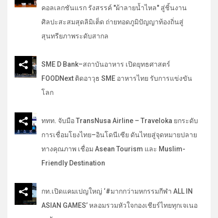
คอลเลกชันแรก รังสรรค์ "ผ้าลายน้ำไหล" สู่ชิ้นงาน
ศิลปะสะสมสุดลิมิเต็ด ถ่ายทอดภูมิปัญญาท้องถิ่นสู่
สุนทรียภาพระดับสากล
SME D Bank–สถาบันอาหาร เปิดยุทธศาสตร์
FOODNext ติดอาวุธ SME อาหารไทย รับการแข่งขัน
โลก
ททท. จับมือ TransNusa Airline – Traveloka ยกระดับ
การเชื่อมโยงไทย–อินโดนีเซีย ดันไทยสู่จุดหมายปลาย
ทางคุณภาพ เชื่อม Asean Tourism และ Muslim-
Friendly Destination
กท.เปิดแคมเปญใหญ่ ‘#มากกว่ามหกรรมกีฬา ALL IN
ASIAN GAMES’ หลอมรวมหัวใจกองเชียร์ไทยทุกเจเนอ