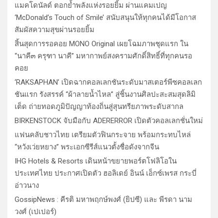
แมคโดนัลด์ ตอกย้ำพลังแห่งรอยยิ้ม ผ่านแคมเปญ
‘McDonald’s Touch of Smile’ สนับสนุนให้ทุกคนได้มีโอกาส
สัมผัสความสุขผ่านรอยยิ้ม
สิ้นสุดการรอคอย MONO Original เผยโฉมภาพชุดแรก ใน
“นาคี๓ ครุฑา นาคี” มหากาพย์สงครามศักดิ์สิทธิ์ที่ทุกคนรอ
คอย
‘RAKSAPHAN’ เปิดฉากคอลเลกชันระดับมาสเตอร์พีซคอลเลก
ชันแรก รังสรรค์ “ผ้าลายน้ำไหล” สู่ชิ้นงานศิลปะสะสมสุดลิมิ
เต็ด ถ่ายทอดภูมิปัญญาท้องถิ่นสู่สุนทรียภาพระดับสากล
BIRKENSTOCK จับมือกับ ADERERROR เปิดตัวคอลเลกชั่นใหม่
แฟนคลับชาวไทย เตรียมตัวฟินกระจาย พร้อมกระทบไหล่
“หวังเว่ยหยาง” พระเอกซีรีส์แนวตั้งชื่อดังจากจีน
IHG Hotels & Resorts เดินหน้าขยายพอร์ตโฟลิโอใน
ประเทศไทย ประกาศเปิดตัว ฮอลิเดย์ อินน์ เอ็กซ์เพรส กระบี่
อ่าวนาง
GossipNews : คีรติ มหาพฤกษ์พงศ์ (ยิปซี) และ พีรดา นาม
วงศ์ (เปเปอร์)