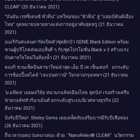
CLEAR” (20 ธันวาคม 2021)
“บันยัน เรสซิเดนซ์ หัวหิน” บทใหม่ของ “หัวหิน” สู่ “แฮมป์ตันส์เมือง
ไทย” จุดหมายปลายทางแห่งการอยู่อาศัยสุดหรู (21 ธันวาคม
2021)
อเมริกันสแตนดาร์ดเปิดตัวชุดฝักบัว GENIE Black Edition พร้อม
ชวนผู้บริโภคส่งมอบสิ่งดี ๆ กับชุดโปรโมชั่น Black x 3 สร้างแรง
บันดาลใจใหม่ในห้องน้ำ (21 ธันวาคม 2021)
ดองกิ ชวนเช็คอินสาขาใหม่ล่าสุด เอ็ม บี เค เซ็นเตอร์ ยกระดับ
การช้อปปิ้งสไตล์ “เจแปนทาวน์” ใจกลางกรุงเทพฯ (21 ธันวาคม
2021)
‘ม.มหิดล’ เผยผลวิจัย สนามกอล์ฟเมืองไทย สุดปัง! เร่งสร้างเครือ
ข่ายกอล์ฟทัวร์นาเม้นท์ ยกระดับสู่ระบบนิเวศทางธุรกิจ (22
ธันวาคม 2021)
ปังรับปีใหม่​! ​ Shirley Gems เผยเคล็ดลับ​เสริมบารมีรับปีเสือทอง
(26 ธันวาคม 2021)
ถึงเวลาถอดแว่นหนาเตอะ ด้วย “NanoRelex® CLEAR” นวัตกรรม