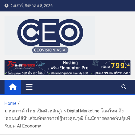
S
วันเสาร์, สิงหาคม 8, 2026
k
i
p
t
o
c
o
CEO VISION.ASIA
Business & Lifestyle
n
t
e
n
t
Home
ม.หอการค้าไทย เปิดตัวหลักสูตร Digital Marketing โฉมใหม่ ดึง
‘ดร.มนธ์สินี’ เสริมทัพอาจารย์ผู้ทรงคุณวุฒิ ปั้นนักการตลาดพันธุ์แท้
รับยุค AI Economy