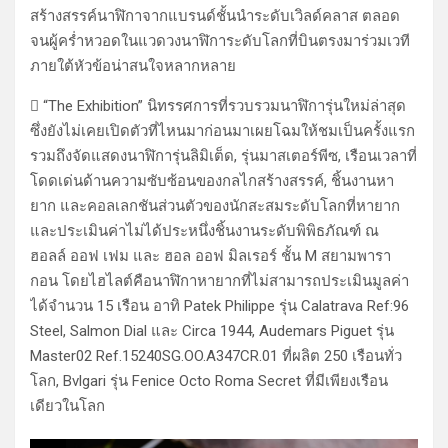
สร้างสรรค์นาฬิกาจากแบรนด์ชั้นนำระดับเวิลด์คลาส ตลอด
จนผู้คร่ำหวอดในแวดวงนาฬิการะดับโลกที่บินตรงมาร่วมเวที
ภายใต้หัวข้อน่าสนใจหลากหลาย
 “The Exhibition” นิทรรศการที่รวบรวมนาฬิการุ่นใหม่ล่าสุด
ซึ่งยังไม่เคยเปิดตัวที่ไหนมาก่อนมาเผยโฉมให้ชมเป็นครั้งแรก
รวมถึงจัดแสดงนาฬิการุ่นลิมิเต็ด, รุ่นมาสเตอร์พีซ, เรือนเวลาที่
โดดเด่นด้านความซับซ้อนของกลไกสร้างสรรค์, ชิ้นงานหา
ยาก และคอลเลกชันส่วนตัวของนักสะสมระดับโลกที่หายาก
และประเมินค่าไม่ได้ประหนึ่งชิ้นงานระดับพิพิธภัณฑ์ ณ
ฮอลล์ ออฟ เฟม และ ฮอล ออฟ มิลเรอร์ ชั้น M สยามพารา
กอน โดยไฮไลต์คือนาฬิกาหายากที่ไม่สามารถประเมินมูลค่า
ได้จำนวน 15 เรือน อาทิ Patek Philippe รุ่น Calatrava Ref:96
Steel, Salmon Dial และ Circa 1944, Audemars Piguet รุ่น
Master02 Ref.15240SG.OO.A347CR.01 ที่ผลิต 250 เรือนทั่ว
โลก, Bvlgari รุ่น Fenice Octo Roma Secret ที่มีเพียงเรือน
เดียวในโลก