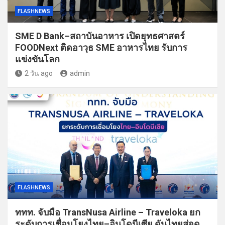
FLASHNEWS
SME D Bank–สถาบันอาหาร เปิดยุทธศาสตร์
FOODNext ติดอาวุธ SME อาหารไทย รับการ
แข่งขันโลก
2 วัน ago
admin
FLASHNEWS
ททท. จับมือ TransNusa Airline – Traveloka ยก
ระดับการเชื่อมโยงไทย–อินโดนีเซีย ดันไทยสู่จุด