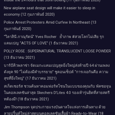
Inside the 24 hours that John boxing (11 กุมภาพันธ์ 2020)
New airplane seat design will make it easier to sleep in
economy (12 กุมภาพันธ์ 2020)
Police Arrest Protesters Amid Curfew In Northeast (13
กุมภาพันธ์ 2020)
“วิลาสินี ภาณุรัตน์” Yves Rocher​ ย้ำภาพ #สวยโลกไม่เสีย รุก
แคมเปญ “ACTS OF LOVE” (1 ธันวาคม 2021)
POLLY ROSE : SUPERNATURAL TRANSLUCENT LOOSE POWDER
(13 ธันวาคม 2021)
บาร์บีคิวพลาซ่า จัดเมกะแคมเปญสุดยิ่งใหญ่ส่งท้ายปี 64 ผ่านเพลง
ดังยุค 90 “ไม่ต้องมีคำบรรยาย” ชูคอนเซ็ปต์ “การเจอกันคือ ความ
สุขที่ยิ่งใหญ่” (17 ธันวาคม 2021)
สเก็ตเชอร์ส ชวนค้นหาคอมฟอร์ทโซนในแบบของคุณกับ พัคซอจุน
ในคอลเลคชันล่าสุด Skechers D’Lites 4.0 รองเท้ารุ่นฮิตที่สายสตรี
ทต้องมี! (18 ธันวาคม 2021)
Jim Thompson จุดประกายแรงบันดาลใจแห่งการเดินทาง ด้วย
ลายปริ้นท์ใหม่ล่าสุดบนคอลเลคชันเสื้อผ้า Ready-to-Wear (18