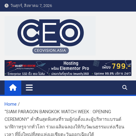
S
วันศุกร์, สิงหาคม 7, 2026
k
i
p
t
o
c
o
CEO VISION.ASIA
Business & Lifestyle
n
t
e
n
t
Home
“SIAM PARAGON BANGKOK WATCH WEEK : OPENING
CEREMONY” ค่ำคืนสุดพิเศษที่รวมผู้ก่อตั้งและผู้บริหารแบรนด์
นาฬิกาหรูจากทั่วโลก ร่วมเฉลิมฉลองให้กับวัฒนธรรมแห่งเรือน
เวลา ที่ยิ่งใหญ่ที่สุดแห่งเอเชียตะวันออกเฉียงใต้