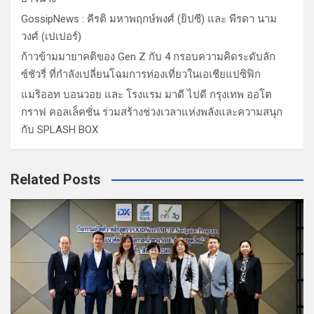
GossipNews : คีรติ มหาพฤกษ์พงศ์ (ยิปซี) และ พีรดา นาม
วงศ์ (เปเปอร์)
ก้าวข้ามมายาคติของ Gen Z กับ 4 กรอบความคิดระดับลัก
ซ์ชัวรี่ ที่กำลังเปลี่ยนโฉมการท่องเที่ยวในเอเชียแปซิฟิก
แมริออท บอนวอย และ โรงแรม มาดี ไปดี กรุงเทพ ออโต
กราฟ คอลเล็คชั่น ร่วมสร้างช่วงเวลาแห่งพลังและความสนุก
กับ SPLASH BOX
Related Posts