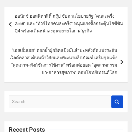
แ
ออนิกซ์ ฮอสพิทาลิตี้ กรุ๊ป จับตานโยบายรัฐ “คนละครึ่ง
น
2568” และ “ทัวร์ไทยคนละครึ่ง” หนุนแรงซื้อกระตุ้นไฮซีซัน
ะ
Q4 พร้อมเดินหน้าลงทุนขยายโอกาสธุรกิจ
แ
น
“เอสเอ็มเอส” ตอกย้ำผู้ผลิตแป้งมันสำปะหลังดัดแปรระดับ
ว
เวิลด์คลาส เดินหน้าวิจัยและพัฒนาผลิตภัณฑ์ เสริมจุดแข็ง
“คุณภาพ-ฟังก์ชั่นการใช้งาน” พร้อมต่อยอด “อุตสาหกรรม
เ
ยา-อาหารสุขภาพ” ตอบโจทย์เทรนด์โลก
รื่
อ
ง
S
e
a
r
c
Recent Posts