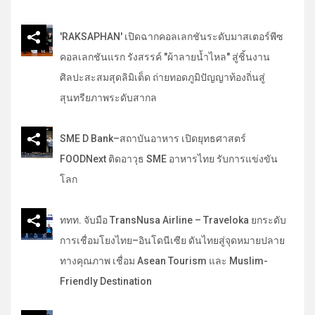
h
'RAKSAPHAN' เปิดฉากคอลเลกชันระดับมาสเตอร์พีซ
คอลเลกชันแรก รังสรรค์ "ผ้าลายน้ำไหล" สู่ชิ้นงาน
ศิลปะสะสมสุดลิมิเต็ด ถ่ายทอดภูมิปัญญาท้องถิ่นสู่
สุนทรียภาพระดับสากล
SME D Bank–สถาบันอาหาร เปิดยุทธศาสตร์
FOODNext ติดอาวุธ SME อาหารไทย รับการแข่งขัน
โลก
ททท. จับมือ TransNusa Airline – Traveloka ยกระดับ
การเชื่อมโยงไทย–อินโดนีเซีย ดันไทยสู่จุดหมายปลาย
ทางคุณภาพ เชื่อม Asean Tourism และ Muslim-
Friendly Destination