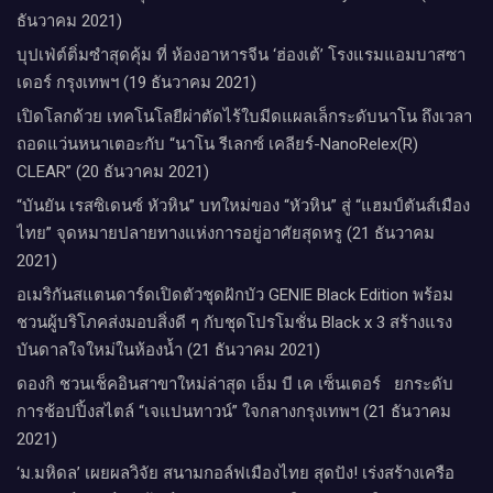
ธันวาคม 2021)
บุปเฟ่ต์ติ่มซำสุดคุ้ม ที่ ห้อง​อาหารจีน​ ‘ฮ่องเต้’ โรงแรม​แอม​บาส​ซา​
เดอร์​ กรุงเทพฯ​ (19 ธันวาคม 2021)
เปิดโลกด้วย เทคโนโลยีผ่าตัดไร้ใบมีดแผลเล็กระดับนาโน ถึงเวลา
ถอดแว่นหนาเตอะกับ “นาโน รีเลกซ์ เคลียร์-NanoRelex(R)
CLEAR” (20 ธันวาคม 2021)
“บันยัน เรสซิเดนซ์ หัวหิน” บทใหม่ของ “หัวหิน” สู่ “แฮมป์ตันส์เมือง
ไทย” จุดหมายปลายทางแห่งการอยู่อาศัยสุดหรู (21 ธันวาคม
2021)
อเมริกันสแตนดาร์ดเปิดตัวชุดฝักบัว GENIE Black Edition พร้อม
ชวนผู้บริโภคส่งมอบสิ่งดี ๆ กับชุดโปรโมชั่น Black x 3 สร้างแรง
บันดาลใจใหม่ในห้องน้ำ (21 ธันวาคม 2021)
ดองกิ ชวนเช็คอินสาขาใหม่ล่าสุด เอ็ม บี เค เซ็นเตอร์ ยกระดับ
การช้อปปิ้งสไตล์ “เจแปนทาวน์” ใจกลางกรุงเทพฯ (21 ธันวาคม
2021)
‘ม.มหิดล’ เผยผลวิจัย สนามกอล์ฟเมืองไทย สุดปัง! เร่งสร้างเครือ