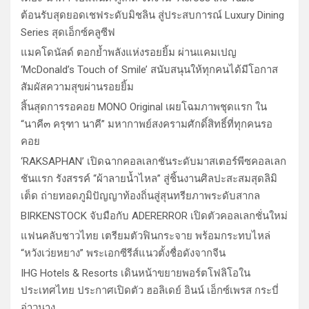
ต้อนรับสุดยอดเชฟระดับมิชลิน สู่ประสบการณ์ Luxury Dining
Series สุดเอ็กซ์คลูซีฟ
แมคโดนัลด์ ตอกย้ำพลังแห่งรอยยิ้ม ผ่านแคมเปญ
‘McDonald’s Touch of Smile’ สนับสนุนให้ทุกคนได้มีโอกาส
สัมผัสความสุขผ่านรอยยิ้ม
สิ้นสุดการรอคอย MONO Original เผยโฉมภาพชุดแรก ใน
“นาคี๓ ครุฑา นาคี” มหากาพย์สงครามศักดิ์สิทธิ์ที่ทุกคนรอ
คอย
‘RAKSAPHAN’ เปิดฉากคอลเลกชันระดับมาสเตอร์พีซคอลเลก
ชันแรก รังสรรค์ “ผ้าลายน้ำไหล” สู่ชิ้นงานศิลปะสะสมสุดลิมิ
เต็ด ถ่ายทอดภูมิปัญญาท้องถิ่นสู่สุนทรียภาพระดับสากล
BIRKENSTOCK จับมือกับ ADERERROR เปิดตัวคอลเลกชั่นใหม่
แฟนคลับชาวไทย เตรียมตัวฟินกระจาย พร้อมกระทบไหล่
“หวังเว่ยหยาง” พระเอกซีรีส์แนวตั้งชื่อดังจากจีน
IHG Hotels & Resorts เดินหน้าขยายพอร์ตโฟลิโอใน
ประเทศไทย ประกาศเปิดตัว ฮอลิเดย์ อินน์ เอ็กซ์เพรส กระบี่
อ่าวนาง