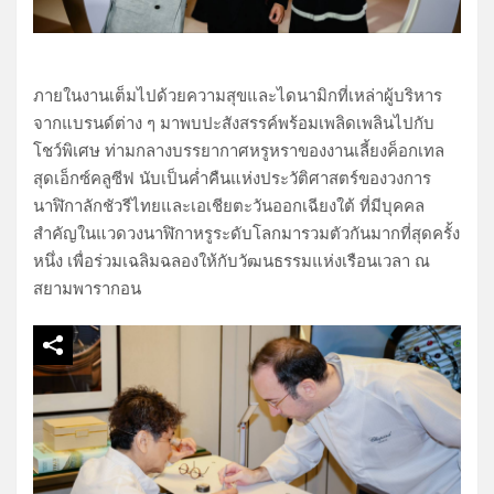
ภายในงานเต็มไปด้วยความสุขและไดนามิกที่เหล่าผู้บริหาร
จากแบรนด์ต่าง ๆ มาพบปะสังสรรค์พร้อมเพลิดเพลินไปกับ
โชว์พิเศษ ท่ามกลางบรรยากาศหรูหราของงานเลี้ยงค็อกเทล
สุดเอ็กซ์คลูซีฟ นับเป็นค่ำคืนแห่งประวัติศาสตร์ของวงการ
นาฬิกาลักชัวรีไทยและเอเชียตะวันออกเฉียงใต้ ที่มีบุคคล
สำคัญในแวดวงนาฬิกาหรูระดับโลกมารวมตัวกันมากที่สุดครั้ง
หนึ่ง เพื่อร่วมเฉลิมฉลองให้กับวัฒนธรรมแห่งเรือนเวลา ณ
สยามพารากอน