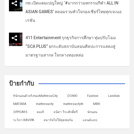
กท.เปิดแคมเปญใหญ่ ‘#มากกว่ามหกรรมกีฬา ALL IN
ASIAN GAMES’ หลอมรวมหัวใจกองเชียร์ไทยทุกเจเนอ
เรชัน
411 Entertainment รุกธุรกิจการศึกษา ทุ่มปรับโฉม
“SCA PLUS” ยกระดับสถาบันสอนศิลปะการแสดงสู่
มาตรฐานสากล ใจกลางทองหล่อ
ป้ายกำกับ
9นักนอนตัวจริงของMattressCity
DONKI
Fashion
Landlab
MATARA
mattresscity
mattresscityth
MBK
OPPOA95
ดองกิ
ธนิสา วีระศักดิ์ศรี
นักนอน
ระวิภา-RAVIPA
สมาร์ทไปให้สุดฟอร์ม
แลนด์แลป