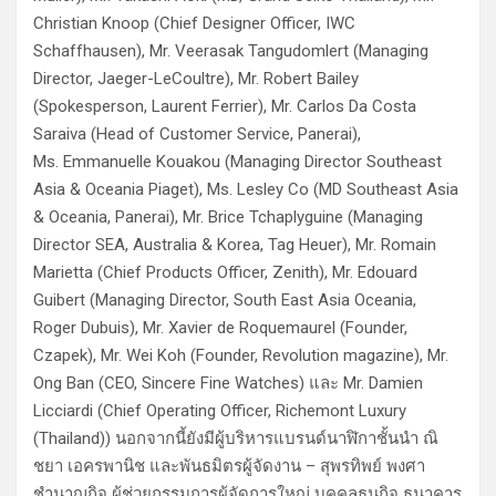
Christian Knoop (Chief Designer Officer, IWC
Schaffhausen), Mr. Veerasak Tangudomlert (Managing
Director, Jaeger-LeCoultre), Mr. Robert Bailey
(Spokesperson, Laurent Ferrier), Mr. Carlos Da Costa
Saraiva (Head of Customer Service, Panerai),
Ms. Emmanuelle Kouakou (Managing Director Southeast
Asia & Oceania Piaget), Ms. Lesley Co (MD Southeast Asia
& Oceania, Panerai), Mr. Brice Tchaplyguine (Managing
Director SEA, Australia & Korea, Tag Heuer), Mr. Romain
Marietta (Chief Products Officer, Zenith), Mr. Edouard
Guibert (Managing Director, South East Asia Oceania,
Roger Dubuis), Mr. Xavier de Roquemaurel (Founder,
Czapek), Mr. Wei Koh (Founder, Revolution magazine), Mr.
Ong Ban (CEO, Sincere Fine Watches) และ Mr. Damien
Licciardi (Chief Operating Officer, Richemont Luxury
(Thailand)) นอกจากนี้ยังมีผู้บริหารแบรนด์นาฬิกาชั้นนำ ณิ
ชยา เอครพานิช และพันธมิตรผู้จัดงาน – สุพรทิพย์ พงศา
ชำนาญกิจ ผู้ช่วยกรรมการผู้จัดการใหญ่ บุคคลธนกิจ ธนาคาร