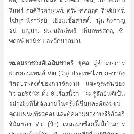
ผล, นนท์-ศดานนท์ ดุรงคเวโรจน์, เพียว-เพียว
รินทร์ กอศิริวลานนท์, ดรีม-ศุภกฤต ถิ่นจันทร์,
ไข่มุก-นิลาวัลย์ เอี่ยมเชื้อสวัสดิ์, นุ่น-กิ่งกาญ
จน์ บุญมา, ฝน-นลินทิพย์ เพิ่มภัทรสกุล, ซี-
พฤกษ์ พานิช และอีกมากมาย
หม่อมราชวงศ์เฉลิมชาตรี ยุคล
ผู้อำนวยการ
ฝ่ายคอนเทนต์ Viu (วิว) ประเทศไทย กล่าวถึง
วัตถุประสงค์ของการจั
ดงาน และจุดเด่นของ
วิว ออริจินัล ทั้ง 8 เรื่องนี้ว่า “ผมรู้สึกยินดีเป็น
อย่างยิ่งที่
ได้จัดงานในครั้งนี้ขึ้นและต้
องขอบ
คุณแฟนๆที่รอคอยและติ
ดตามผลงานซีรีส์ออริ
จินัลของ Viu (วิว) เสมอมาซึ่งครั้งนี้เป็
นการ