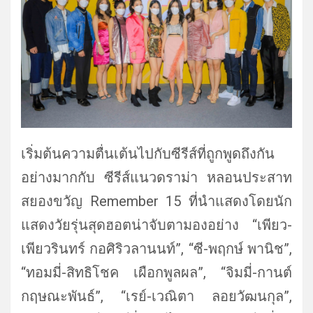
เริ่มต้นความตื่นเต้นไปกับซีรี
ส์ที่ถูกพูดถึงกัน
อย่างมากกับ ซีรีส์แนวดราม่า หลอนประสาท
สยองขวัญ Remember 15 ที่นำแสดงโดยนัก
แสดงวัยรุ่นสุ
ดฮอตน่าจับตามองอย่าง “เพียว-
เพียวรินทร์ กอศิริวลานนท์”, “ซี-พฤกษ์ พานิช”,
“ทอมมี่-สิทธิโชค เผือกพูลผล”, “จิมมี่-กานต์
กฤษณะพันธ์”, “เรย์-เวณิตา ลอยวัฒนกุล”,