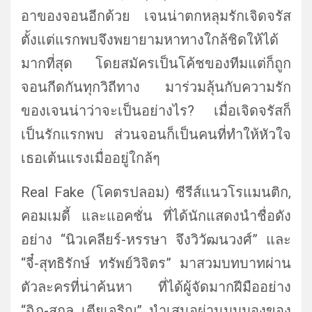
อาของจอนอีกด้วย เจนน่าตกหลุมรักเจิดจรัส
ตั้งแต่
แรกพบจึงพยายามหาทางใกล้ชิดให้
ได้
มากที่สุด โดยสมัครเป็นโค้ชของทีมแต่ก็ถู
ก
จอนกีดกันทุกวิถีทาง มาร่วมลุ้นกับความรัก
ของเจนน่
าว่าจะเป็นอย่างไร? เมื่อเจิดจรัสก็
เป็นรักแรกพบ ส่วนจอนก็เป็นคนที่ทำให้หั
วใจ
เธอเต้นแรงเมื่ออยู่ใกล้ๆ
Real Fake (โคตรปลอม) ซีรีส์แนวโรแมนติก,
คอมเมดี้ และแอคชั่น ที่ได้นักแสดงนำชื่อดัง
อย่าง “นิวเคลียร์-หรรษา จึงวิวัฒนวงศ์” และ
“จี๋-สุทธิรักษ์ ทรัพย์วิจิตร” มาสวมบทบาทผ่าน
ตัวละครที่น่าค้
นหา ที่ได้ผู้จัดมากฝีมืออย่าง
“ฉิก-สกล เตียเจริญ” นำเสนอผ่านมุมมองของ