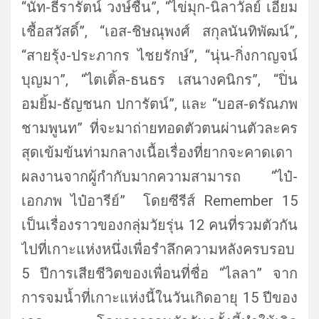
“นัท-ธีรารัตน์ วงษ์ชื่น”, “ไข่มุก-นิลาวัลย์ เอี่ยม
เชื้อสวัสดิ์”, “เอส-ชิษณุพงศ์ สกุลนันทิพัฒน์”,
“สายรุ้ง-ประภากร ไชยรักษ์”, “นุ่น-กิ่งกาญจน์
บุญมา”, “ไตเติ้ล-ธนธร เสนางคนิกร”, “ปิ่น
อมยิ้ม-ธัญชนก ปการัตน์”, และ “บอส-ดรัณภพ
ชามพูนท” ที่จะมาถ่ายทอดตัวตนผ่านตั
วละคร
สุดเข้มข้นท่ามกลางเนื้
อเรื่องที่ยากจะคาดเดา
ผลงานจากผู้กำกับมากความสามารถ “ไป๋-
เอกภพ ไป๋อารีย์” โดยซีรีส์ Remember 15
เป็นเรื่องราวของกลุ่มวัยรุ่น 12 คนที่รวมตัวกัน
ไปที่เกาะแห่งหนึ่
งเพื่อรำลึกความหลังครบรอบ
5 ปีการเสียชีวิตของเพื่อนที่ชื่อ “ไลลา” จาก
การจมน้ำที่เกาะแห่งนี้ในวั
นเกิดอายุ 15 ปีของ