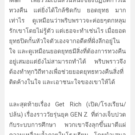
Man เพื่อร่วมเป็นส่วนหนึ่งของปฏิบั
ติการณ์
ทวงคืน แต่ยิ่งได้ใกล้ชิดกับ ยอดยุทธ มาก
เท่าไร ดูเหมือนว่าพริบพราวจะค่
อยๆตกหลุม
รักเขาโดยไม่รู้ตัว แต่เธอจะทำเช่นไร เมื่อยอด
ยุทธปิดกั้นหัวใจตั
วเองจากอดีตที่ฝั่งลึกอยู่ใน
ใจ และดูเหมือนยอดยุทธมีสิ่งที่ต้
องการทวงคืน
อยู่เสมอแต่ยังไม่
สามารถทำได้ พริบพราวจึง
ต้องทำทุกวิถีทางเพื่
อช่วยยอดยุทธทวงคืนสิ่งที่
ติดค้
างในใจ และเอาชนะใจของเขาให้ได้
และสุดท้ายเรื่อง Get Rich (เปิด/โรงเรียน/
ปล้น) เรื่องราววัยรุ่นยุค GEN Z ที่ต่างเจ็บปวด
กับระบบการศึกษา พวกเขาจึงลุกขึ้นมาตีแผ่