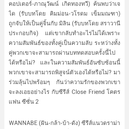
คอปเตอร์-ภาณุวัฒน์ เกิดทองทวี) ค้นพบว่าเจ
ได (รับบทโดย คิมม่อน-วโรดม เข็มมณฑา)
ถูกจับให้เป็นคู่จิ้นกับ มิลิน (รับบทโดย สราวานี
ประกอบกิจ) แต่เขากลับทำอะไรไม่ได้
เพราะ
ความสัมพันธ์ของทั้งคู่เป็
นความลับ ระหว่างทั้ง
คู่พวกเขาจะสามารถผ่
านบททดสอบครั้งนี้ไป
ได้หรือไม่? และในความสัมพันธ์อันซับซ้อนนี้
พวกเขาจะสามารถพิสูจน์ตัวเองได้
หรือไม่? มา
ร่วมลุ้นไปพร้อมๆ กันว่าความรั
กของพวกเขา
จะลงเอยอย่างไร กับซีรีส์ Close Friend โคตร
แฟน ซีซั่น 2
WANNABE (ฝัน-กล้า-บ้า-ดัง) ซีรีส์แนวดราม่า