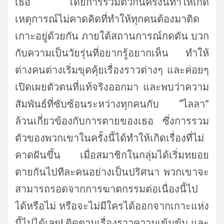
เธอ โดยการรวมตัวกันครั้งนี้ทำให้
เกิด
เหตุการณ์ไม่คาดคิดที่ทำให้
ทุกคนต้องมาติด
เกาะอยู่ด้วยกัน ภายใต้สถานการณ์กดดัน บวก
กับความเป็นวัยรุ่นที่อยากรู้
อยากเห็น ทำให้
ต่างคนต่างเริ่มขุดคุ้ยเรื่
องราวต่างๆ และค่อยๆ
เปิดเผยตัวตนที่แท้จริงออกมา และพบว่าความ
สัมพันธ์ที่ซับซ้
อนระหว่างทุกคนกับ “ไลลา”
ล้วนเกี่ยวข้องกับการตายของเธอ ซึ่งการรวม
ตัวของพวกเขาในครั้
งนี้ได้ทำให้เกิดเรื่องที่ไม่
คาดฝันขึ้น เมื่อสมาชิกในกลุ่มได้เริ่
มทยอย
ตายกันไปทีละคนอย่างเป็
นปริศนา พวกเขาจะ
สามารถรอดจากการฆาตกรรม
ต่อเนื่องนี้ไป
ได้หรือไม่ หรือจะไม่มีใครได้ออกจากเกาะแห่
ง
นี้ไปได้เลย! ติดตามเรื่องราวความเข้มข้น และ