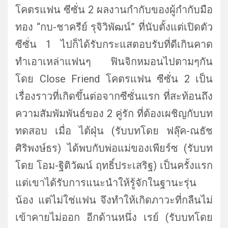
โคตรแฟน ซีซั่น 2 ผลงานกำกับของผู้กำกับมือ
ทอง “กบ-ชาครีย์ รุจิวิพัฒน์” ที่นับตั้งแต่เปิดตัว
ซีซั่น 1 ไปก็ได้รับกระแสตอบรับที่ดีเกิ
นคาด
ทำเอาเหล่าแฟนๆ ฟินจิกหมอนไปตามๆกัน
โดย Close Friend โคตรแฟน ซีซั่น 2 เป็น
เรื่องราวที่เกิดขึ้นต่
อจากซีซั่นแรก ที่สะท้อนถึง
ความสัมพัมพันธ์ของ 2 คู่รัก ที่ต้องเผชิญกับบท
ทดสอบ เมื่อ ไต้ฝุ่น (รับบทโดย ฟลุ๊ค-ณธัช
ศิริพงษ์ธร) ได้พบกับพ่อแม่ของเพียร์ซ (รับบท
โดย โอม-ฐิติวัฒน์ ฤทธิ์ประเสริฐ) เป็นครั้งแรก
แต่เขาได้รับการแนะนำให้รู้จั
กในฐานะรุ่น
น้อง แต่ไม่ใช่แฟน จึงทำให้เกิดภาวะที่กลืนไม่
เข้
าคายไม่ออก อีกด้านหนึ่ง เรย์ (รับบทโดย