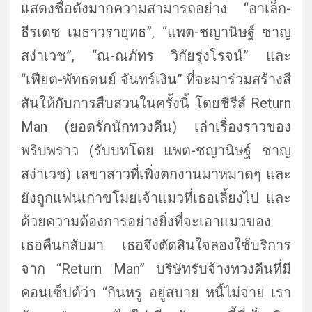
แสดงชื่อดั
งมากความสามารถอย่าง “อาเล็ก-
ธีรเดช เมธาวรายุทธ”, “แพต-ชญานิษฐ์ ชาญ
สง่าเวช”, “ณ-ณภัทร วิกัยรุ่งโรจน์” และ
“เฟียต-พัทธดนย์ จันทร์เงิน” ที่จะมาร่วมสร้างสี
สันให้กั
บการสืบสวนในครั้งนี้ โดยซีรีส์ Return
Man (ยอดรักนักทวงคืน) เล่าเรื่องราวของ
พริบพราว (รับบทโดย แพต-ชญานิษฐ์ ชาญ
สง่าเวช) เลขาสาวที่เพิ่งตกงานมาหมาดๆ และ
ยังถูกแฟนเก่าขโมยเจ้าแมวที่
เธอเลี้ยงไป และ
ด้วยความต้องการอย่างยิ่งที่
จะเอาแมวของ
เธอคืนกลับมา เธอจึงตัดสินใจลองใช้บริการ
จาก “Return Man” บริษัทรับจ้างทวงคืนที่มี
คอนเซ็
ปต์ว่า “กินหรู อยู่สบาย หนี้ไม่จ่าย เรา