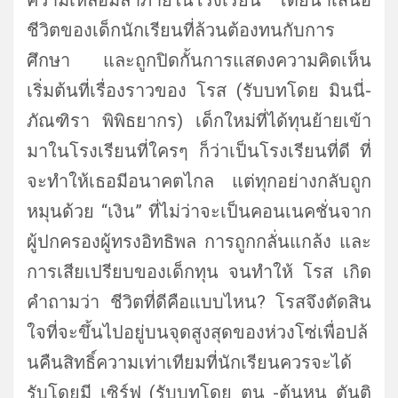
ความเหลื่อมล้ำภายในโรงเรียน โดยนำเสนอ
ชีวิตของเด็กนักเรี
ยนที่ล้วนต้องทนกับการ
ศึกษา และถูกปิดกั้นการแสดงความคิดเห็
น
เริ่มต้นที่เรื่องราวของ โรส (รับบทโดย มินนี่-
ภัณฑิรา พิพิธยากร) เด็กใหม่ที่ได้ทุนย้ายเข้
า
มาในโรงเรียนที่ใครๆ ก็ว่าเป็นโรงเรียนที่ดี ที่
จะทำให้เธอมีอนาคตไกล แต่ทุกอย่างกลับถูก
หมุนด้วย “เงิน” ที่ไม่ว่าจะเป็นคอนเนคชั่นจาก
ผู้
ปกครองผู้ทรงอิทธิพล การถูกกลั่นแกล้ง และ
การเสียเปรียบของเด็กทุน จนทำให้ โรส เกิด
คำถามว่า ชีวิตที่ดีคือแบบไหน? โรสจึงตัดสิน
ใจที่จะขึ้นไปอยู่
บนจุดสูงสุดของห่วงโซ่เพื่อปล้
นคืนสิทธิ์ความเท่าเทียมที่นั
กเรียนควรจะได้
รับโดยมี เซิร์ฟ (รับบทโดย ตน -ต้นหน ตันติ