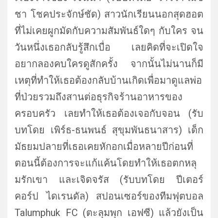
ชา โชคประจักษ์ชัด) สาวนักเรียนนอกสุดฮอต
ที่ไม่
เคยผูกมัดกับความสัมพันธ์ใดๆ กับใคร จน
วันหนึ่งเธอกลับรู้สึกเบื่อ เลยคิดที่จะเปิ
ดใจ
อยากลองคบใครดูสักครั้ง จากนั้นไม่นานก็มี
เหตุที่ทำให้
เธอต้องกลับบ้านเกิดเพื่อมาดู
แลพ่อ
ที่ป่วยรวมถึงสานต่อธุรกิ
จร้านอาหารของ
ครอบครัว เลยทำให้เธอต้องเจอกับจอน (รับ
บทโดย เพิร์ธ-ธนพนธ์ สุขุมพันธนาสาร) เด็ก
มัธยมปลายที่เธอเคยหักอกเมื่
อหลายปีก่อนที่
ตอนนี้ต้
องการจะแก้แค้นโดยทำให้เธอตกหลุ
มรักเขา และเจิดจรัส (รับบทโดย ปีเตอร์
คอร์ป ไดเรนดัล) สปอนเซอร์ของทีมฟุตบอล
Talumphuk FC (ตะลุมพุก เอฟซี) แล้วยังเป็น