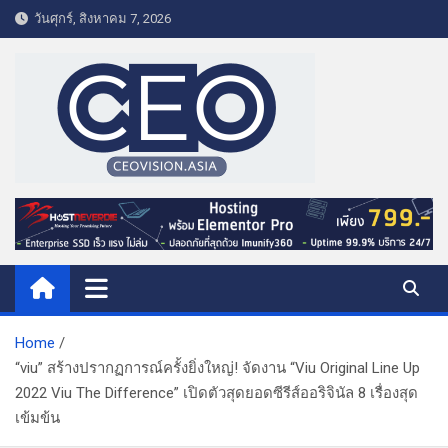
S
วันศุกร์, สิงหาคม 7, 2026
k
i
p
t
o
c
o
CEO VISION.ASIA
Business & Lifestyle
n
t
e
n
t
Home
“viu” สร้างปรากฏการณ์ครั้งยิ่งใหญ่! จัดงาน “Viu Original Line Up
2022 Viu The Difference” เปิดตัวสุดยอดซีรีส์ออริจินัล 8 เรื่องสุด
เข้มข้น