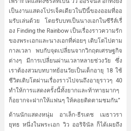
เพราะได้แสดงซีรีส์ที่
เป็น วิว ออริจินัล อีกทั้งยัง
เป็นงานแสดงโปรเจ็
คเดียวในปีนี้ของออมที่ออ
มรั
บเล่นด้วย โดยรับบทเป็นนางเอกในซีรีส์เรื่
อง Finding the Rainbow เป็นเรื่องราวความรั
ก
ของพระเอกและนางเอกที่ค่อยๆ เติบโตไปตาม
กาลเวลา พบกับจุดเปลี่ยนจากวิกฤตเศรษฐกิ
จ
ต่างๆ มีการเปลี่ยนผ่านเวลาหลายช่วงวั
ย ซึ่ง
เราต้องสวมบทบาทย้อนวัยเป็
นเด็กอายุ 18 ใช้
ชีวิตเติบโตผ่านเรื่
องราวไปจนถึงอายุราวๆ 40
ทำให้การแสดงครั้งนี้ทั้
งยากและท้าทายมากๆ
ก็อยากจะฝากให้แฟนๆ ให้คอยติดตามชมกัน”
ด้านนักแสดงหนุ่ม อาเล็ก-ธีรเดช เมธาวรา
ยุทธ หนึ่งในพระเอก วิว ออริจินัล ก็ได้เผยถึง