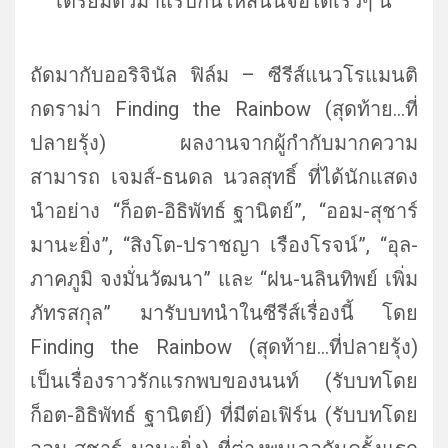
เตรียมตัวมาแร็ปกันให้สนั่
นจอได้เร็วๆ นี้
ถัดมากับออริจินัล ฟิล์ม – ซีรีส์แนวโรแมนติ
กดราม่า Finding the Rainbow (สุดท้าย…ที่
ปลายรุ้ง) ผลงานจากผู้กำกับมากความ
สามารถ เจมส์-ธนดล นวลสุทธิ์ ที่ได้นักแสดง
นำอย่าง “ก็อต-อิธิพัทธ์ ฐานิตย์”, “ออม-สุชาร์
มานะยิ่ง”, “สิงโต-ปราชญา เรืองโรจน์”, “อุล-
ภาคภูมิ จงมั่นวัฒนา” และ “ฝน-นลินทิพย์ เพิ่ม
ภัทรสกุล” มารับบทนำในซีรีส์เรื่องนี้ โดย
Finding the Rainbow (สุดท้าย…ที่ปลายรุ้ง)
เป็นเรื่องราวรักแรกพบของนนท์ (รับบทโดย
ก็อต-อิธิพัทธ์ ฐานิตย์) ที่มีต่อเฟิร์น (รับบทโดย