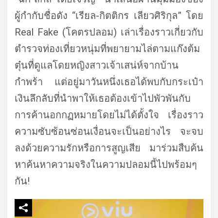
ผู้กำกับชื่
อดัง “เรียล-กิตติกร เลียวศิริกุล” โดย
Real Fake (โคตรปลอม) เล่าเรื่องราวเกี่ยวกับ
ตำรวจท่
องเที่ยวหนุ่มที่พยายามไล่
ตามแก๊งต้ม
ตุ๋นที่ดูแลโดยหญิ
งสาวเจ้าเสน่ห์จากบ้าน
กำพร้า แต่อยู่มาวันหนึ่งเธอได้พบกั
บกระเป๋า
เงินลึกลับที่นำพาให้
เธอต้องเข้าไปพัวพันกับ
การค้
านอกกฏหมายโดยไม่ได้ตั้งใจ เรื่องราว
ความซับซ้อนซ่อนเงื่
อนจะเป็นอย่างไร จะจบ
ลงด้วยความรักหรือการสูญเสี
ย มาร่วมสืบค้น
หาค้นหาความจริ
งในความปลอมนี้ไปพร้อมๆ
กัน!