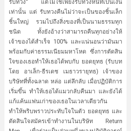
รับทวง” แต่ไม่ใช่เพียงรับทวงหนี้ที่เป็
นเงิน
เท่านั้น แต่ รับทวงคืนไม่ว่าจะเป็นของชิ้
นเล็ก
ชิ้นใหญ่ รวมไปถึงสิ่งของที่เป็
นนามธรรมทุก
ชนิด ทั้งยังอ้างว่าสามารถคืนทุกอย่
างให้
เจ้าของได้สำเร็จ 100% และแน่นอนว่ามันมา
พร้อมกับค่
าธรรมเนียมมหาโหด ซึ่งการตัดสิน
ใจของเธอทำให้
เธอได้พบกับ ยอดยุทธ (รับบท
โดย อาเล็ก-ธีรเดช เมธาวรายุทธ) เจ้าของ
บริษัทที่ทั้งฉลาด หล่อ แต่ลึกลับ เมื่อปฏิบัติการ
เริ่มขึ้น ทำให้เธอได้แมวกลับคืนมา และยังได้
แก้แค้นแฟนเก่
าของเธอในเวลาเดียวกัน
ทำให้พริบพราวประทับใจในตัว ยอดยุทธ และ
ตัดสินใจสมัครเข้าทำงานในบริ
ษัท Return