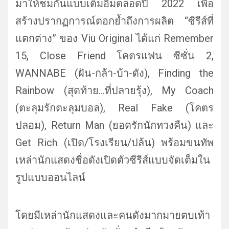
มาให้ชมกันแบบเต็มอิ่มตลอดปี 2022 เพื่อ
สร้างปรากฏการณ์ตอกย้ำถึ
งการผลิต “ซีรีส์ที่
แตกต่าง” ของ Viu Original ได้แก่ Remember
15, Close Friend โคตรแฟน ซีซั่น 2,
WANNABE (ฝัน-กล้า-บ้า-ดัง), Finding the
Rainbow (สุดท้าย…ที่ปลายรุ้ง), My Coach
(ตะลุมรักตะลุมบอล), Real Fake (โคตร
ปลอม), Return Man (ยอดรักนักทวงคืน) และ
Get Rich (เปิด/โรงเรียน/ปล้น) พร้อมขนทัพ
เหล่านักแสดงชื่อดั
งเปิดตัวซีรีส์แบบจัดเต็มใน
รู
ปแบบออนไลน์
โดยมีเหล่านักแสดงและคนดั
งมากมายตบเท้า