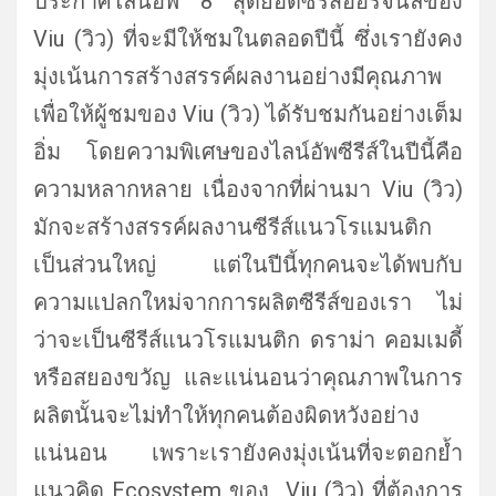
ประกาศไลน์อัพ 8 สุดยอดซีรีส์ออริจินัลของ
Viu (วิว) ที่จะมีให้ชมในตลอดปีนี้ ซึ่งเรายังคง
มุ่งเน้นการสร้
างสรรค์ผลงานอย่างมีคุณภาพ
เพื่
อให้ผู้ชมของ Viu (วิว) ได้รับชมกันอย่างเต็ม
อิ่ม โดยความพิเศษของไลน์อัพซีรีส์
ในปีนี้คือ
ความหลากหลาย เนื่องจากที่ผ่านมา Viu (วิว)
มักจะสร้างสรรค์ผลงานซีรีส์
แนวโรแมนติก
เป็นส่วนใหญ่ แต่ในปีนี้ทุกคนจะได้พบกั
บ
ความแปลกใหม่จากการผลิตซีรีส์
ของเรา ไม่
ว่าจะเป็นซีรีส์แนวโรแมนติก ดราม่า คอมเมดี้
หรือสยองขวัญ และแน่นอนว่าคุณภาพในการ
ผลิตนั้
นจะไม่ทำให้ทุกคนต้องผิดหวังอย่
าง
แน่นอน เพราะเรายังคงมุ่งเน้นที่
จะตอกย้ำ
แนวคิด Ecosystem ของ Viu (วิว) ที่ต้องการ