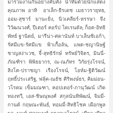
มาร่วมงานกันอย่
างคับคั่ง นำทีมด้วยนักแสดง
คุณภาพ อาทิ อาเล็ก-ธีรเดช เมธาวรายุทธ,
ออม-สุชาร์ มานะยิ่ง, นิวเคลียร์-หรรษา จึง
วิวัฒนวงศ์, ปีเตอร์ คอร์ป ไดเรนดัล, ก็อต-อิทธิ
พัทธ์ ฐานิตย์, มารีน่า-ศดานันท์ บาเล็นซิเอก้า,
รัศมีแข-รัศมีแข ฟ้าเกื้อล้น, แพต-ชญานิษฐ์
ชาญสง่าเวช, จี๋-สุทธิรักษ์ ทรัพย์วิจิตร, มินนี่-
ภัณฑิรา พิพิธยากร, ณ-ณภัทร วิกัยรุ่งโรจน์,
สิงโต-ปราชญา เรืองโรจน์, โอห์ม-ฐิติวัฒน์
ฤทธิ์ประเสริฐ, ฟลุ้ค-ณธัช ศิริพงษ์ธร, คิมม่อน-
วโรดม เข็มมณฑา, คอปเตอร์-ภานุวัฒน์ เกิด
ทองทวี, เอส-ชิษณุพงศ์ สกุลนันทิพัฒน์, จิมมี่-
กานต์ กฤษณะพันธ์, ทอมมี่-สิทธิโชค เผือกพูล