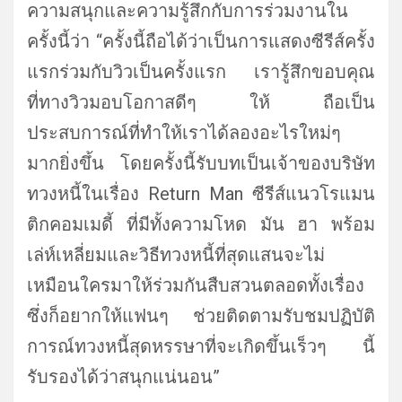
ความสนุกและความรู้
สึกกับการร่วมงานใน
ครั้งนี้ว่า “ครั้งนี้ถือได้ว่าเป็
นการแสดงซีรีส์ครั้ง
แรกร่วมกั
บวิวเป็นครั้งแรก เรารู้สึกขอบคุณ
ที่ทางวิ
วมอบโอกาสดีๆ ให้ ถือเป็น
ประสบการณ์ที่ทำให้
เราได้ลองอะไรใหม่ๆ
มากยิ่งขึ้น โดยครั้งนี้รับบทเป็นเจ้าของบริ
ษัท
ทวงหนี้ในเรื่อง Return Man ซีรีส์แนวโรแมน
ติกคอมเมดี้ ที่มีทั้งความโหด มัน ฮา พร้อม
เล่ห์เหลี่ยมและวิธีทวงหนี้
ที่สุดแสนจะไม่
เหมือนใครมาให้ร่
วมกันสืบสวนตลอดทั้งเรื่อง
ซึ่งก็อยากให้แฟนๆ ช่วยติดตามรับชมปฏิบัติ
การณ์
ทวงหนี้สุดหรรษาที่จะเกิดขึ้
นเร็วๆ นี้
รับรองได้ว่าสนุกแน่นอน”