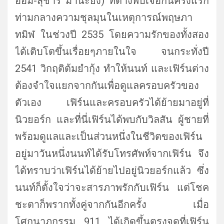
ออม-สุชาร์ มานะยิ่ง) ที่ต่างพบเจอกันครั้งแรก
ท่
ามกลางความชุลมุนในเหตุการณ์
พฤษภา
ทมิฬ ในช่วงปี 2535 โดยความรักของทั้งสอง
ได้เติ
บโตขึ้นเรื่อยๆภายในใจ จนกระทั่งปี
2541 วิกฤติต้มยํากุ้ง ทำให้นนท์ และเฟิร์นต่าง
ต้องจำใจแยกจากกั
นเพื่อดูแลครอบครัวของ
ตัวเอง เฟิร์นและครอบครัวได้ย้ายมาอยู่
ที่
นิวยอร์ก และที่นี่เฟิร์นได้พบกับวิลสัน ผู้ชายที่
พร้อมดูแลและเป็นส่
วนหนึ่งในชีวิตของเฟิร์น
อยู่มาวันหนึ่งนนท์ได้รับโทรศั
พท์จากเฟิร์น จึง
ได้ทราบว่าเฟิร์นได้ย้
ายไปอยู่นิวยอร์กแล้ว ซึ่ง
นนท์ก็ตั้งใจว่าจะสารภาพรั
กกับเฟิร์น แต่โชค
ชะตาก็พรากทั้งคู่จากกั
นอีกครั้ง เมื่อ
โศกนาฏกรรม 911 ได้เกิดขึ้นตรงจุดที่เฟิร์
น