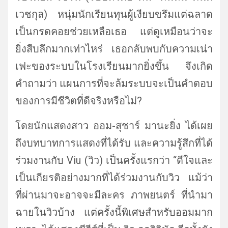
เวชกุล) หนุ่มนักเรียนทุนผู้เงียบขรึ
มแต่ฉลาด
เป็นกรดคอยช่วยเหลือเธอ แต่ดูเหมือนว่าจะ
ยิ่งสืบลึ
กมากเท่าไหร่ เธอกลับพบกับความเน่
า
เฟะของระบบในโรงเรียนมากยิ่งขึ้
น จึงเกิด
คำถามว่า แผนการที่จะล้มระบบจะเป็
นคำตอบ
ของการมีชีวิตที่ดีจริ
งหรือไม่?
โดยนักแสดงสาว ออม-สุชาร์ มานะยิ่ง ได้เผย
ถึงบทบาทการแสดงที่ได้รับ และความรู้สึกที่ได้
ร่วมงานกับ Viu (วิว) เป็นครั้งแรกว่า “ดีใจและ
เป็นเกียรติอย่างมากที่
ได้ร่วมงานกับวิว แม้ว่า
ที่ผ่านมาจะอาจจะมีละคร ภาพยนตร์ ที่นำมา
ฉายในวิวบ้าง แต่ครั้งนี้พิเศษสำหรั
บออมมาก