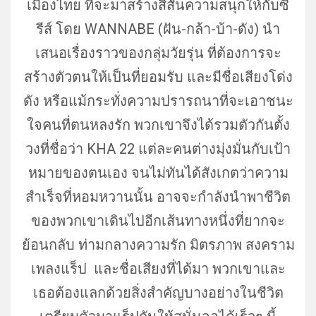
เมื
องไทย ที่จะมาสร้างสีสันความสนุกให้กั
บซี
รีส์ โดย WANNABE (ฝัน-กล้า-บ้า-ดัง) นำ
เสนอเรื่องราวของกลุ่มวัยรุ่น ที่ต้องการจะ
สร้างตัวตนให้เป็
นที่ยอมรับ และมีชื่อเสียงโด่ง
ดัง หรือแม้กระทั่งความปรารถนาที่
จะเอาชนะ
ใจคนที่ตนหลงรัก พวกเขาจึงได้รวมตัวกันตั้ง
วงที่
ชื่อว่า KHA 22 แต่ละคนต่างมุ่งมั่นกับเป้
า
หมายของตนเอง จนไม่ทันได้สังเกตว่าความ
สําเร็
จที่หอมหวานนั้น อาจจะกําลังนําพาชีวิ
ต
ของพวกเขาเดินไปอีกเส้นทางหนึ่
งที่ยากจะ
ย้อนกลับ ท่ามกลางความรัก มิตรภาพ สงคราม
เพลงแร็ป และชื่อเสียงที่ได้มา พวกเขาและ
เธอต้องแลกด้วยสิ่
งสำคัญบางอย่างในชีวิต