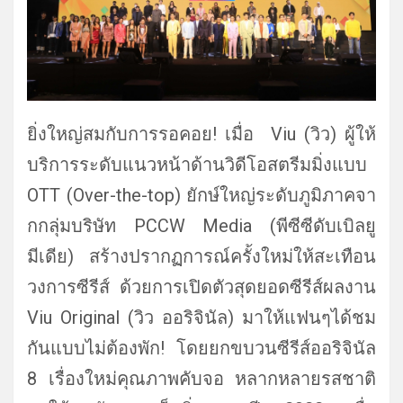
ยิ่งใหญ่สมกับการรอคอย! เมื่อ Viu (วิว) ผู้ให้
บริการระดับแนวหน้าด้านวิ
ดีโอสตรีมมิ่งแบบ
OTT (Over-the-top) ยักษ์ใหญ่ระดับภูมิภาคจา
กกลุ่
มบริษัท PCCW Media (พีซีซีดับเบิลยู
มีเดีย) สร้างปรากฏการณ์ครั้งใหม่ให้
สะเทือน
วงการซีรีส์ ด้วยการเปิดตัวสุดยอดซีรีส์
ผลงาน
Viu Original (วิว ออริจินัล) มาให้แฟนๆได้ชม
กันแบบไม่ต้องพั
ก! โดยยกขบวนซีรีส์ออริจินัล
8 เรื่องใหม่คุณภาพคับจอ หลากหลายรสชาติ