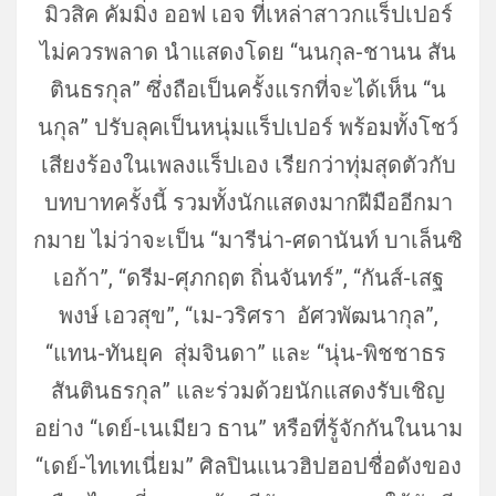
มิวสิค คัมมิ่ง ออฟ เอจ ที่เหล่าสาวกแร็ปเปอร์
ไม่
ควรพลาด นำแสดงโดย “นนกุล-ชานน สัน
ตินธรกุล” ซึ่งถือเป็นครั้งแรกที่จะได้เห็
น “น
นกุล” ปรับลุคเป็นหนุ่มแร็ปเปอร์ พร้อมทั้งโชว์
เสียงร้
องในเพลงแร็ปเอง เรียกว่าทุ่มสุดตัวกับ
บทบาทครั้
งนี้ รวมทั้งนักแสดงมากฝีมืออี
กมา
กมาย ไม่ว่าจะเป็น “มารีน่า-ศดานันท์ บาเล็นซิ
เอก้า”, “ดรีม-ศุภกฤต ถิ่นจันทร์”, “กันส์-เสฐ
พงษ์ เอวสุข”, “เม-วริศรา อัศวพัฒนากุล”,
“แทน-ทันยุค สุ่มจินดา” และ “นุ่น-พิชชาธร
สันตินธรกุล” และร่วมด้วยนักแสดงรับเชิญ
อย่าง “เดย์-เนเมียว ธาน” หรือที่รู้จักกันในนาม
“เดย์-ไทเทเนี่ยม” ศิลปินแนวฮิปฮอปชื่อดังของ