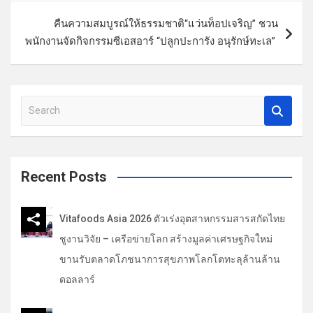
แ
คืนความสมบูรณ์​ให้​ธรรมชาติ​“แว่นท็อปเจริญ” ชวน
น
พนักงานจัดกิจกรรมซีเอสอาร์ “ปลูกปะการัง อนุรักษ์ทะเล”
ว
เ
รื่
S
e
อ
a
ง
r
c
Recent Posts
h
Vitafoods Asia 2026 ตัวเร่งอุตสาหกรรมสารสกัดไทย
ชูงานวิจัย – เครือข่ายโลก สร้างมูลค่าเศรษฐกิจใหม่
ขานรับตลาดโภชนาการสุขภาพโลกโตทะลุล้านล้าน
ดอลลาร์