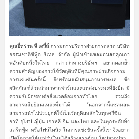
คุณยี่หร่าน จี เดวี่ส์
กรรมการบริหารฝ่ายการตลาด บริษัท
ธรรมชาติซีฟู้ด รีเทล จำกัด ผู้นำเข้าแซลมอนสดคุณภา
พอันดั
บหนึ่งในไทย กล่าวว่าทางบริษัทฯ อยากตอกย้ำ
ความสำคัญของการใช้วั
ตถุดิบที่มีคุณภาพผ่านกิ
จกรรม
การแข่งขันครั้งนี้ จึงพร้อมสนับสนุนอาหารทะเล ซึ่ง
ผลิตภัณฑ์ล้วนนำมาจากฟาร์
มและแหล่งประมงที่ยั่งยืน มี
ความรับผิดชอบต่อสิ่งแวดล้
อมจากทั่วโลก รวมถึง
สามารถสืบย้อนแหล่งที่
มาได้
“นอกจากนี้
แซลมอน
สามารถนำไปประยุกต์ใช้เป็
นวัตถุดิบหลักในทุกควีซีน
อาทิ ยุโรป ญี่ปุ่น เกาหลี จีน และไทย และในทุกระดับทั้ง
สตรีทฟู้ด หรือไฟน์ไดนิง ในการแข่งขันครั้งนี้เราจึ
งอยาก
เปิดโอกาสให้เชฟรุ่นใหม่
ได้สร้างสรรค์เมนูใหม่
จากปลา