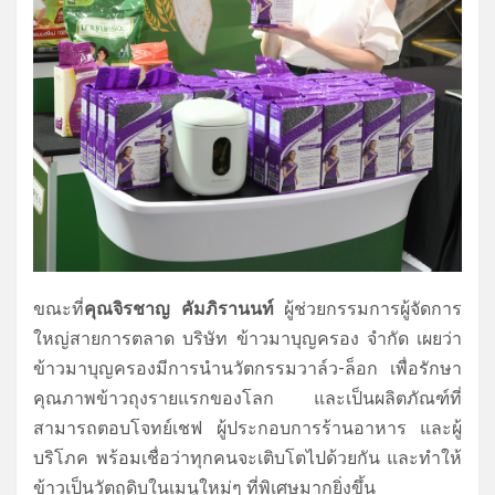
ขณะที่
คุณจิรชาญ คัมภิรานนท์
ผู้ช่วยกรรมการผู้จัดการ
ใหญ่
สายการตลาด บริษัท ข้าวมาบุญครอง จำกัด เผยว่า
ข้าวมาบุญครองมีการนำนวั
ตกรรมวาล์ว-ล็อก เพื่อรักษา
คุณภาพข้าวถุ
งรายแรกของโลก และเป็นผลิตภัณฑ์ที่
สามารถตอบโจทย์เชฟ ผู้ประกอบการร้านอาหาร และผู้
บริโภค พร้อมเชื่อว่าทุกคนจะเติบโตไปด้
วยกัน และทำให้
ข้าวเป็นวัตถุดิบในเมนู
ใหม่ๆ ที่พิเศษมากยิ่งขึ้น