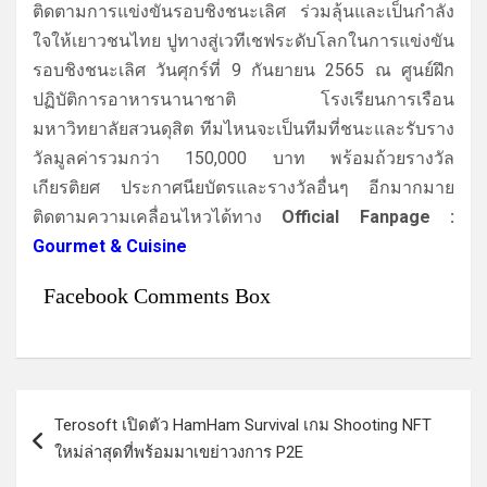
ติดตามการแข่ง
ขันรอบชิงชนะเลิศ ร่วมลุ้นและเป็นกำลัง
ใจให้
เยาวชนไทย ปูทางสู่เวทีเชฟระดั
บโลกในการแข่งขัน
รอบชิงชนะเลิศ วันศุกร์ที่ 9 กันยายน 2565 ณ ศูนย์ฝึก
ปฏิบัติ
การอาหารนานาชาติ โรงเรียนการเรือน
มหาวิทยาลัยสวนดุสิต ทีมไหนจะเป็นทีมที่ชนะและรั
บราง
วัลมูลค่ารวมกว่า 150,000 บาท พร้อมถ้วยรางวัล
เกียรติยศ ประกาศนียบัตรและรางวัลอื่นๆ อีกมากมาย
ติดตามความเคลื่อนไหวได้ทาง
Official Fanpage :
Gourmet & Cuisine
Facebook Comments Box
แ
Terosoft เปิดตัว HamHam Survival เกม Shooting NFT
น
ใหม่ล่าสุดที่พร้อมมาเขย่าวงการ P2E
ะ