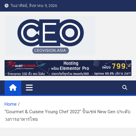
S
วันอาทิตย์, สิงหาคม 9, 2026
k
i
p
t
o
c
o
CEO VISION.ASIA
Business & Lifestyle
n
t
e
n
t
Home
“Gourmet & Cuisine Young Chef 2022” ปั้นเชฟ New Gen ประดับ
วงการอาหารไทย