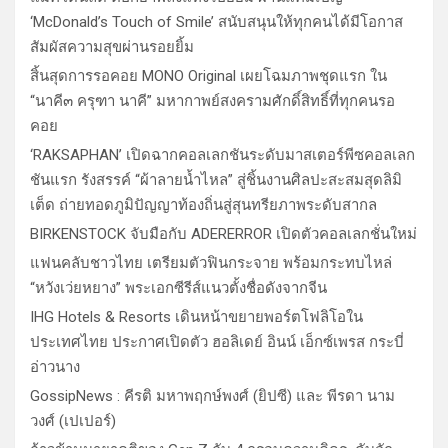
‘McDonald’s Touch of Smile’ สนับสนุนให้ทุกคนได้มีโอกาส
สัมผัสความสุขผ่านรอยยิ้ม
สิ้นสุดการรอคอย MONO Original เผยโฉมภาพชุดแรก ใน
“นาคี๓ ครุฑา นาคี” มหากาพย์สงครามศักดิ์สิทธิ์ที่ทุกคนรอ
คอย
‘RAKSAPHAN’ เปิดฉากคอลเลกชันระดับมาสเตอร์พีซคอลเลก
ชันแรก รังสรรค์ “ผ้าลายน้ำไหล” สู่ชิ้นงานศิลปะสะสมสุดลิมิ
เต็ด ถ่ายทอดภูมิปัญญาท้องถิ่นสู่สุนทรียภาพระดับสากล
BIRKENSTOCK จับมือกับ ADERERROR เปิดตัวคอลเลกชั่นใหม่
แฟนคลับชาวไทย เตรียมตัวฟินกระจาย พร้อมกระทบไหล่
“หวังเว่ยหยาง” พระเอกซีรีส์แนวตั้งชื่อดังจากจีน
IHG Hotels & Resorts เดินหน้าขยายพอร์ตโฟลิโอใน
ประเทศไทย ประกาศเปิดตัว ฮอลิเดย์ อินน์ เอ็กซ์เพรส กระบี่
อ่าวนาง
GossipNews : คีรติ มหาพฤกษ์พงศ์ (ยิปซี) และ พีรดา นาม
วงศ์ (เปเปอร์)