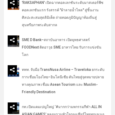
'RAKSAPHAN' เปิดฉากคอลเลกชันระดับมาสเตอร์พีซ
คอลเลกชันแรก รังสรรค์ "ผ้าลายน้ำไหล" สู่ชิ้นงาน
ศิลปะสะสมสุดลิมิเต็ด ถ่ายทอดภูมิปัญญาท้องถิ่นสู่
สุนทรียภาพระดับสากล
SME D Bank–สถาบันอาหาร เปิดยุทธศาสตร์
FOODNext ติดอาวุธ SME อาหารไทย รับการแข่งขัน
โลก
ททท. จับมือ TransNusa Airline – Traveloka ยกระดับ
การเชื่อมโยงไทย–อินโดนีเซีย ดันไทยสู่จุดหมายปลาย
ทางคุณภาพ เชื่อม Asean Tourism และ Muslim-
Friendly Destination
กท.เปิดแคมเปญใหญ่ ‘#มากกว่ามหกรรมกีฬา ALL IN
ASIAN GAMES’ หลอมรวมหัวใจกองเชียร์ไทยทุกเจเนอ