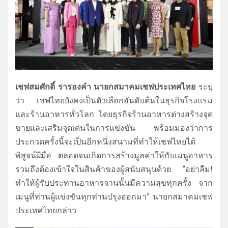
เชฟสมศักดิ์ รารองคำ นายกสมาคมเชฟประเทศไทย
ระบุ
ว่า เชฟไทยยังคงเป็นตัวเลือกอันดั
บต้นในธุรกิจโรงแรม
และร้
านอาหารทั่วโลก โดยธุรกิจร้านอาหารต่างสร้างจุ
ด
ขายและเสริมจุดเด่นในการแข่งขั
น พร้อมมองว่าการ
ประกวดครั้งนี้
จะเป็นอีกหนึ่งสนามที่ทำให้
เชฟไทยได้
พิสูจน์ฝีมือ ตลอดจนเกิดการสร้างมูลค่าให้กั
บเมนูอาหาร
รวมถึงต้องเข้าใจในสินค้าของผู้
สนับสนุนด้วย
“อย่าลืม!
ทำให้ผู้รับประทานอาหารจานนั้
นมีความสุขทุกครั้ง จาก
เมนูที่ท่านผู้แข่งขันทุกท่
านปรุงออกมา” นายกสมาคมเชฟ
ประเทศไทยกล่าว