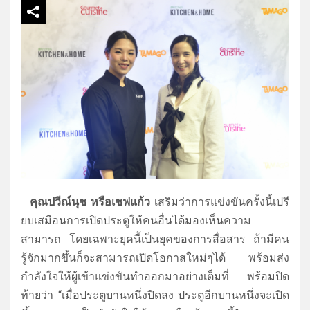
คุณปวีณ์นุช หรือเชฟแก้ว
เสริมว่าการแข่งขันครั้งนี้เปรี
ยบเสมือนการเปิดประตูให้คนอื่
นได้มองเห็นความ
สามารถ โดยเฉพาะยุคนี้เป็นยุคของการสื่
อสาร ถ้ามีคน
รู้จักมากขึ้นก็
จะสามารถเปิดโอกาสใหม่ๆได้ พร้อมส่ง
กำลังใจให้ผู้เข้าแข่
งขันทำออกมาอย่างเต็มที่ พร้อมปิด
ท้ายว่า “เมื่อประตูบานหนึ่งปิดลง ประตูอีกบานหนึ่งจะเปิด