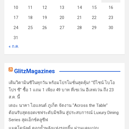
10
11
12
13
14
15
16
17
18
19
20
21
22
23
24
25
26
27
28
29
30
31
« ก.ค.
GlitzMagazines
เติมวิตามินซีในทุกวัน พร้อมโปรโมชั่นสุดคุ้ม! “บีไชน์ ไบโอ
โปร ซี” ซื้อ 1 แถม 1 เพียง 49 บาท ที่เซเว่น อีเลฟเว่น ถึง 23
ส.ค. นี้
เดอะ นาคา ไอแลนด์ ภูเก็ต จัดงาน “Across the Table”
ต้อนรับสุดยอดเชฟระดับมิชลิน สู่ประสบการณ์ Luxury Dining
Series สุดเอ็กซ์คลูซีฟ
แมคโดนัลด์ ตอกย้ำพลังแห่งรอยยิ้ม ผ่านแคมเปญ