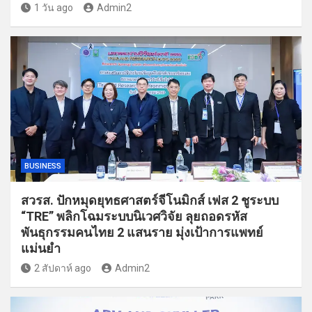
1 วัน ago
Admin2
BUSINESS
สวรส. ปักหมุดยุทธศาสตร์จีโนมิกส์ เฟส 2 ชูระบบ
“TRE” พลิกโฉมระบบนิเวศวิจัย ลุยถอดรหัส
พันธุกรรมคนไทย 2 แสนราย มุ่งเป้าการแพทย์
แม่นยำ
2 สัปดาห์ ago
Admin2