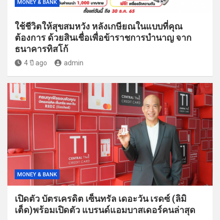
MONEY & BANK
ใช้ชีวิตให้สุขสมหวัง หลังเกษียณในแบบที่คุณ
ต้องการ ด้วยสินเชื่อเพื่อข้าราชการบำนาญ จาก
ธนาคารทิสโก้
4 ปี ago
admin
MONEY & BANK
เปิดตัว บัตรเครดิต เซ็นทรัล เดอะวัน เรดซ์ (ลิมิ
เต็ด)พร้อมเปิดตัว แบรนด์แอมบาสเดอร์คนล่าสุด