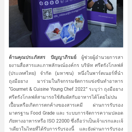
ด้านคุณประภัสสร ปัญญาภิรมย์
ผู้ช่วยผู้อำนวยการสา
ยงานสื่
อสารและภาพลักษณ์องค์กร บริษัท ศรีตรังโกลฟส์
(ประเทศไทย) จำกัด (มหาชน) หนึ่งในพาร์ตเนอร์ที่นำ
ถุงมือยาง มาร่วมในกิจกรรมจัดการแข่งขั
นทำอาหาร
“Gourmet & Cuisine Young Chef 2022” ระบุว่า ถุงมือยาง
ศรีตรังโกลฟส์
สามารถใช้สัมผัสกับอาหารได้
โดยไม่ปน
เปื้อนหรือเกิดการตกค้
างของสารเคมี ผ่านการรับรอง
มาตรฐาน Food Grade และ ระบบการจัดการความปลอด
ภั
ยทางอาหารหรือ ISO 22000 ซึ่งถือว่าเป็นเจ้าแรกและเจ้
าเดียวในไทยที่ได้รับการรั
บรองนี้ และยังผ่านการรั
บรอง