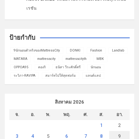
เรชัน
ป้ายกำกับ
9นักนอนตัวจริงของMattressCity
DONKI
Fashion
Landlab
MATARA
mattresscity
mattresscityth
MBK
OPPOA95
ดองกิ
ธนิสา วีระศักดิ์ศรี
นักนอน
ระวิภา-RAVIPA
สมาร์ทไปให้สุดฟอร์ม
แลนด์แลป
สิงหาคม 2026
จ.
อ.
พ.
พฤ.
ศ.
ส.
อา.
1
2
3
4
5
6
7
8
9