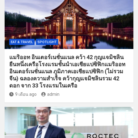
EAT & TRAVEL
SPOTLIGHT
แมริออท อินเตอร์เนชั่นแนล คว้า 42 กุญแจมิชลิน
ยืนหนึ่งเครือโรงแรมชั้นนำเอเชียแปซิฟิกแมริออท
อินเตอร์เนชั่นแนล ภูมิภาคเอเชียแปซิฟิก (ไม่รวม
จีน) ฉลองความสำเร็จ คว้ากุญแจมิชลินรวม 42
ดอก จาก 33 โรงแรมในเครือ
9 เดือน ago
admin