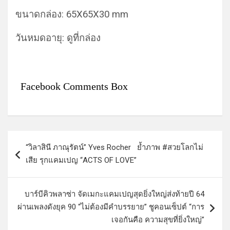
ขนาดกล่อง: 65X65X30 mm
วันหมดอายุ: ดูที่กล่อง
Facebook Comments Box
แ
“วิลาสินี ภาณุรัตน์” Yves Rocher​ ย้ำภาพ #สวยโลกไม่
น
เสีย รุกแคมเปญ “ACTS OF LOVE”
ะ
แ
บาร์บีคิวพลาซ่า จัดเมกะแคมเปญสุดยิ่งใหญ่ส่งท้ายปี 64
น
ผ่านเพลงดังยุค 90 “ไม่ต้องมีคำบรรยาย” ชูคอนเซ็ปต์ “การ
ว
เจอกันคือ ความสุขที่ยิ่งใหญ่”