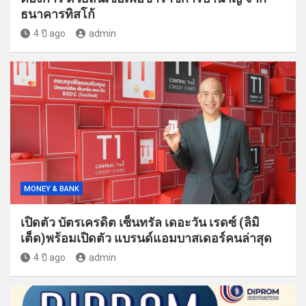
ธนาคารทิสโก้
4 ปี ago
admin
MONEY & BANK
เปิดตัว บัตรเครดิต เซ็นทรัล เดอะวัน เรดซ์ (ลิมิ
เต็ด)พร้อมเปิดตัว แบรนด์แอมบาสเดอร์คนล่าสุด
4 ปี ago
admin