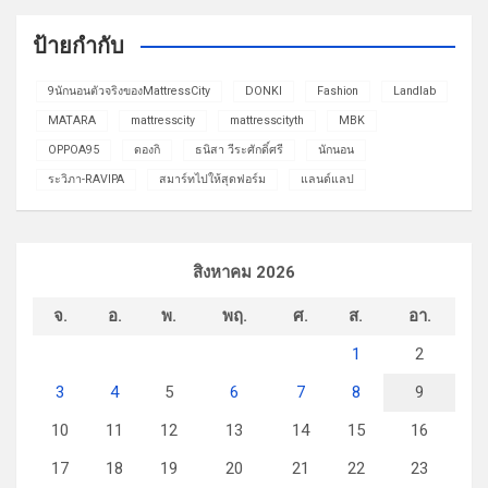
ป้ายกำกับ
9นักนอนตัวจริงของMattressCity
DONKI
Fashion
Landlab
MATARA
mattresscity
mattresscityth
MBK
OPPOA95
ดองกิ
ธนิสา วีระศักดิ์ศรี
นักนอน
ระวิภา-RAVIPA
สมาร์ทไปให้สุดฟอร์ม
แลนด์แลป
สิงหาคม 2026
จ.
อ.
พ.
พฤ.
ศ.
ส.
อา.
1
2
3
4
5
6
7
8
9
10
11
12
13
14
15
16
17
18
19
20
21
22
23