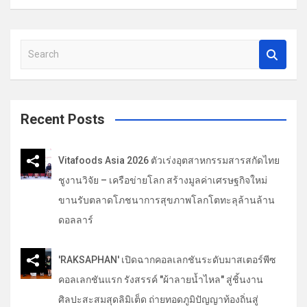
เ
รื่
S
อ
e
ง
a
r
c
Recent Posts
h
Vitafoods Asia 2026 ตัวเร่งอุตสาหกรรมสารสกัดไทย
ชูงานวิจัย – เครือข่ายโลก สร้างมูลค่าเศรษฐกิจใหม่
ขานรับตลาดโภชนาการสุขภาพโลกโตทะลุล้านล้าน
ดอลลาร์
'RAKSAPHAN' เปิดฉากคอลเลกชันระดับมาสเตอร์พีซ
คอลเลกชันแรก รังสรรค์ "ผ้าลายน้ำไหล" สู่ชิ้นงาน
ศิลปะสะสมสุดลิมิเต็ด ถ่ายทอดภูมิปัญญาท้องถิ่นสู่