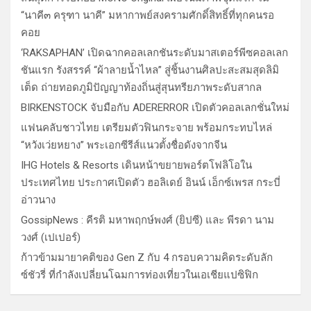
“นาคี๓ ครุฑา นาคี” มหากาพย์สงครามศักดิ์สิทธิ์ที่ทุกคนรอ
คอย
‘RAKSAPHAN’ เปิดฉากคอลเลกชันระดับมาสเตอร์พีซคอลเลก
ชันแรก รังสรรค์ “ผ้าลายน้ำไหล” สู่ชิ้นงานศิลปะสะสมสุดลิมิ
เต็ด ถ่ายทอดภูมิปัญญาท้องถิ่นสู่สุนทรียภาพระดับสากล
BIRKENSTOCK จับมือกับ ADERERROR เปิดตัวคอลเลกชั่นใหม่
แฟนคลับชาวไทย เตรียมตัวฟินกระจาย พร้อมกระทบไหล่
“หวังเว่ยหยาง” พระเอกซีรีส์แนวตั้งชื่อดังจากจีน
IHG Hotels & Resorts เดินหน้าขยายพอร์ตโฟลิโอใน
ประเทศไทย ประกาศเปิดตัว ฮอลิเดย์ อินน์ เอ็กซ์เพรส กระบี่
อ่าวนาง
GossipNews : คีรติ มหาพฤกษ์พงศ์ (ยิปซี) และ พีรดา นาม
วงศ์ (เปเปอร์)
ก้าวข้ามมายาคติของ Gen Z กับ 4 กรอบความคิดระดับลัก
ซ์ชัวรี่ ที่กำลังเปลี่ยนโฉมการท่องเที่ยวในเอเชียแปซิฟิก