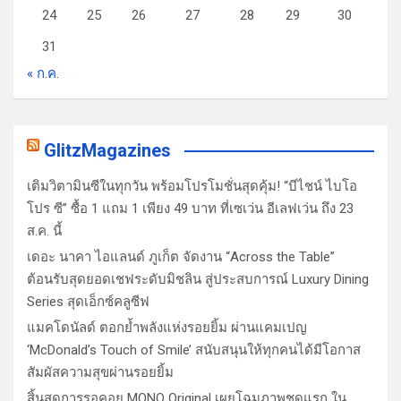
24
25
26
27
28
29
30
31
« ก.ค.
GlitzMagazines
เติมวิตามินซีในทุกวัน พร้อมโปรโมชั่นสุดคุ้ม! “บีไชน์ ไบโอ
โปร ซี” ซื้อ 1 แถม 1 เพียง 49 บาท ที่เซเว่น อีเลฟเว่น ถึง 23
ส.ค. นี้
เดอะ นาคา ไอแลนด์ ภูเก็ต จัดงาน “Across the Table”
ต้อนรับสุดยอดเชฟระดับมิชลิน สู่ประสบการณ์ Luxury Dining
Series สุดเอ็กซ์คลูซีฟ
แมคโดนัลด์ ตอกย้ำพลังแห่งรอยยิ้ม ผ่านแคมเปญ
‘McDonald’s Touch of Smile’ สนับสนุนให้ทุกคนได้มีโอกาส
สัมผัสความสุขผ่านรอยยิ้ม
สิ้นสุดการรอคอย MONO Original เผยโฉมภาพชุดแรก ใน