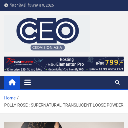
S
วันอาทิตย์, สิงหาคม 9, 2026
k
i
p
t
o
c
o
CEO VISION.ASIA
Business & Lifestyle
n
t
e
n
t
Home
POLLY ROSE : SUPERNATURAL TRANSLUCENT LOOSE POWDER