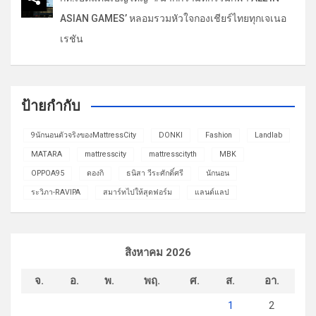
ASIAN GAMES’ หลอมรวมหัวใจกองเชียร์ไทยทุกเจเนอ
เรชัน
ป้ายกำกับ
9นักนอนตัวจริงของMattressCity
DONKI
Fashion
Landlab
MATARA
mattresscity
mattresscityth
MBK
OPPOA95
ดองกิ
ธนิสา วีระศักดิ์ศรี
นักนอน
ระวิภา-RAVIPA
สมาร์ทไปให้สุดฟอร์ม
แลนด์แลป
สิงหาคม 2026
จ.
อ.
พ.
พฤ.
ศ.
ส.
อา.
1
2