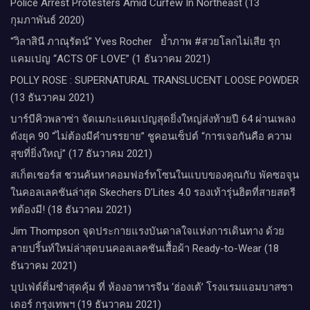
Police Arrest Protesters Amid Curfew In Northeast (13
กุมภาพันธ์ 2020)
“วิลาสินี ภาณุรัตน์” Yves Rocher​ ย้ำภาพ #สวยโลกไม่เสีย รุก
แคมเปญ “ACTS OF LOVE” (1 ธันวาคม 2021)
POLLY ROSE : SUPERNATURAL TRANSLUCENT LOOSE POWDER
(13 ธันวาคม 2021)
บาร์บีคิวพลาซ่า จัดเมกะแคมเปญสุดยิ่งใหญ่ส่งท้ายปี 64 ผ่านเพลง
ดังยุค 90 “ไม่ต้องมีคำบรรยาย” ชูคอนเซ็ปต์ “การเจอกันคือ ความ
สุขที่ยิ่งใหญ่” (17 ธันวาคม 2021)
สเก็ตเชอร์ส ชวนค้นหาคอมฟอร์ทโซนในแบบของคุณกับ พัคซอจุน
ในคอลเลคชันล่าสุด Skechers D’Lites 4.0 รองเท้ารุ่นฮิตที่สายสตรี
ทต้องมี! (18 ธันวาคม 2021)
Jim Thompson จุดประกายแรงบันดาลใจแห่งการเดินทาง ด้วย
ลายปริ้นท์ใหม่ล่าสุดบนคอลเลคชันเสื้อผ้า Ready-to-Wear (18
ธันวาคม 2021)
บุปเฟ่ต์ติ่มซำสุดคุ้ม ที่ ห้อง​อาหารจีน​ ‘ฮ่องเต้’ โรงแรม​แอม​บาส​ซา​
เดอร์​ กรุงเทพฯ​ (19 ธันวาคม 2021)