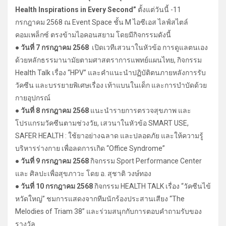
Health Inspirations in Every Second”
ตั้งแต่วันนี้ -11
กรกฎาคม 2568 ณ Event Space ชั้น M ไอซีเอส ไลฟ์สไตล์
คอมเพล็กซ์ ตรงข้ามไอคอนสยาม โดยมีกิจกรรมดังนี้
● วันที่ 7 กรกฎาคม 2568
เปิดเวทีเสวนาในหัวข้อ การดูแลตนเอง
ด้วยหลักธรรมานามัยตามศาสตราการแพทย์แผนไทย, กิจกรรม
Health Talk เรื่อง “HPV” และคำแนะนำปฏิบัติตนภายหลังการรับ
วัคซีน และบรรยายพิเศษเรื่อง เท้าแบนในเด็ก และการบำบัดด้วย
กายอุปกรณ์
● วันที่ 8 กรกฎาคม 2568
แนะนำรายการตรวจสุขภาพ และ
โปรแกรมวัคซีนตามช่วงวัย, เสวนาในหัวข้อ SMART USE,
SAFER HEALTH : ใช้ยาอย่างฉลาด และปลอดภัย และให้ความรู้
บริหารร่างกาย เพื่อลดการเกิด “Office Syndrome”
● วันที่ 9 กรกฎาคม 2568
กิจกรรม Sport Performance Center
และ ศิลปะเพื่อสุขภาวะ โดย อ. สุชาติ วงษ์ทอง
● วันที่ 10 กรกฎาคม 2568
กิจกรรม HEALTH TALK เรื่อง “วัคซีนไข้
หวัดใหญ่” ชมการแสดงจากทีมนักร้องประสานเสียง “The
Melodies of Triam 38” และร่วมสนุกกับการตอบคำถามรับของ
รางวัล