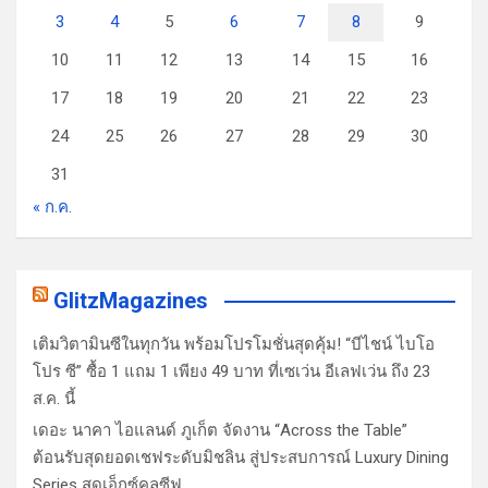
3
4
5
6
7
8
9
10
11
12
13
14
15
16
17
18
19
20
21
22
23
24
25
26
27
28
29
30
31
« ก.ค.
GlitzMagazines
เติมวิตามินซีในทุกวัน พร้อมโปรโมชั่นสุดคุ้ม! “บีไชน์ ไบโอ
โปร ซี” ซื้อ 1 แถม 1 เพียง 49 บาท ที่เซเว่น อีเลฟเว่น ถึง 23
ส.ค. นี้
เดอะ นาคา ไอแลนด์ ภูเก็ต จัดงาน “Across the Table”
ต้อนรับสุดยอดเชฟระดับมิชลิน สู่ประสบการณ์ Luxury Dining
Series สุดเอ็กซ์คลูซีฟ