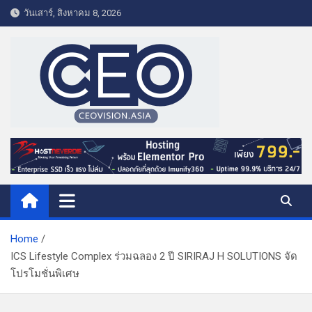
S
วันเสาร์, สิงหาคม 8, 2026
k
i
p
t
o
c
o
CEO VISION.ASIA
Business & Lifestyle
n
t
e
n
t
Home
ICS Lifestyle Complex ร่วมฉลอง 2 ปี SIRIRAJ H SOLUTIONS จัด
โปรโมชั่นพิเศษ