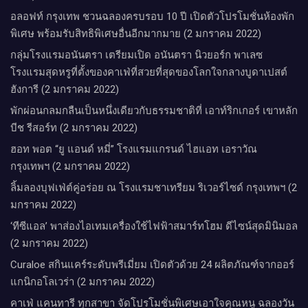
อลอฟท์ กรุงเทพ ชวนฉลองครบรอบ 10 ปี เปิดตัวโปรโมชั่นห้องพัก
พิเศษ พร้อมรับสิทธิพิเศษอื่นอีกมากมาย (2 มกราคม 2022)
กลุ่มโรงแรมอนันตรา เตรียมเปิด อนันตรา นิวยอร์ก พาเลซ
โรงแรมสุดหรูที่ตั้งของคาเฟ่ที่สวยที่สุดของโลกใจกลางบูดาเปสต์
ฮังการี (2 มกราคม 2022)
พักผ่อนกลมกลืนเป็นหนึ่งเดียวกับธรรมชาติที่ เอาท์ริกเกอร์ เขาหลัก
บีช รีสอร์ท (2 มกราคม 2022)
ฮอท พอต “ยู แอนด์ หมี่” โรงแรมแกรนด์ ไฮแอท เอราวัณ
กรุงเทพฯ (2 มกราคม 2022)
ลิ้มลองบุฟเฟ่ต์คู่อร่อย ณ โรงแรมชาเทรียม ริเวอร์ไซด์ กรุงเทพฯ (2
มกราคม 2022)
‘ทีซีแอล’ พาส่องไอเทมเครื่องใช้ไฟฟ้าสมาร์ทโฮม ดีไซน์สุดมินิมอล
(2 มกราคม 2022)
Curaloe สกินแคร์ระดับพรีเมี่ยม เปิดตัวด้วย 24 ผลิตภัณฑ์จากออร์
แกนิกอโลเวร่า (2 มกราคม 2022)
คาเฟ่ แคนทารี ทุกสาขา จัดโปรโมชั่นพิเศษเอาใจคุณหนู ฉลองวัน