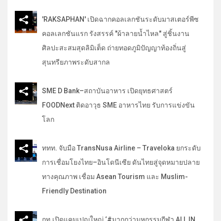
'RAKSAPHAN' เปิดฉากคอลเลกชันระดับมาสเตอร์พีซ
คอลเลกชันแรก รังสรรค์ "ผ้าลายน้ำไหล" สู่ชิ้นงาน
ศิลปะสะสมสุดลิมิเต็ด ถ่ายทอดภูมิปัญญาท้องถิ่นสู่
สุนทรียภาพระดับสากล
SME D Bank–สถาบันอาหาร เปิดยุทธศาสตร์
FOODNext ติดอาวุธ SME อาหารไทย รับการแข่งขัน
โลก
ททท. จับมือ TransNusa Airline – Traveloka ยกระดับ
การเชื่อมโยงไทย–อินโดนีเซีย ดันไทยสู่จุดหมายปลาย
ทางคุณภาพ เชื่อม Asean Tourism และ Muslim-
Friendly Destination
กท.เปิดแคมเปญใหญ่ ‘#มากกว่ามหกรรมกีฬา ALL IN