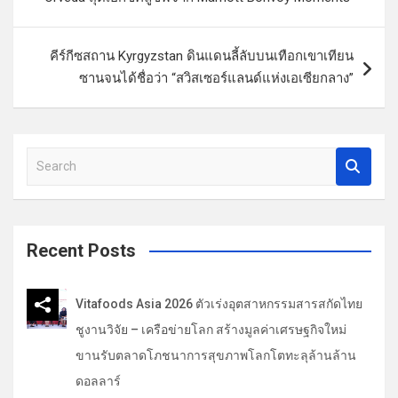
ะ
แ
คีร์กีซสถาน Kyrgyzstan ดินแดนลี้ลับบนเทือกเขาเทียน
น
ซานจนได้ชื่อว่า “สวิสเซอร์แลนด์แห่งเอเซียกลาง”
ว
เ
รื่
S
e
อ
a
ง
r
c
Recent Posts
h
Vitafoods Asia 2026 ตัวเร่งอุตสาหกรรมสารสกัดไทย
ชูงานวิจัย – เครือข่ายโลก สร้างมูลค่าเศรษฐกิจใหม่
ขานรับตลาดโภชนาการสุขภาพโลกโตทะลุล้านล้าน
ดอลลาร์