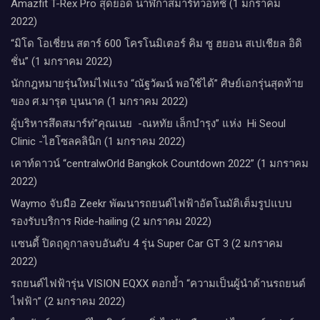
Amazfit T-Rex Pro สุดยอด นาฬิกาสมาร์ทวอทช์ (1 มกราคม
2022)
“มิโด โอเชี่ยน สตาร์ 600 โครโนมิเตอร์ คิม ซู ฮยอน สเปเชียล อิดิ
ชั่น” (1 มกราคม 2022)
นักกฎหมายรุ่นใหม่ไฟแรง “ณัฐวัฒน์ พอใช้ได้” ศิษย์เอกรุ่นสุดท้าย
ของ ศ.มารุต บุนนาค (1 มกราคม 2022)
ผู้บริหารสึดสมาร์ท่”คุณเนย -ณหทัย เล็กบำรุง” แห่ง Hi Seoul
Clinic -ไฮโซลคลินิก (1 มกราคม 2022)
เคาท์ดาวน์​ “centralwOrld Bangkok Countdown 2022” (1 มกราคม
2022)
Waymo จับมือ Zeekr พัฒนารถยนต์ไฟฟ้าอัตโนมัติเต็มรูปแบบ
รองรับบริการ Ride-hailing (2 มกราคม 2022)
แซนดี้ ปิดฤดูกาลจบอันดับ 4 รุ่น Super Car GT 3 (2 มกราคม
2022)
รถยนต์ไฟฟ้ารุ่น VISION EQXX ตอกย้ำ “ความเป็นผู้นำด้านรถยนต์
ไฟฟ้า” (2 มกราคม 2022)