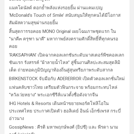
แมคโดนัลด์ ตอกย้ำพลังแห่งรอยยิ้ม ผ่านแคมเปญ
‘McDonald’s Touch of Smile’ สนับสนุนให้ทุกคนได้มีโอกาส
สัมผัสความสุขผ่านรอยยิ้ม
สิ้นสุดการรอคอย MONO Original เผยโฉมภาพชุดแรก ใน
“นาคี๓ ครุฑา นาคี” มหากาพย์สงครามศักดิ์สิทธิ์ที่ทุกคนรอ
คอย
‘RAKSAPHAN’ เปิดฉากคอลเลกชันระดับมาสเตอร์พีซคอลเลก
ชันแรก รังสรรค์ “ผ้าลายน้ำไหล” สู่ชิ้นงานศิลปะสะสมสุดลิมิ
เต็ด ถ่ายทอดภูมิปัญญาท้องถิ่นสู่สุนทรียภาพระดับสากล
BIRKENSTOCK จับมือกับ ADERERROR เปิดตัวคอลเลกชั่นใหม่
แฟนคลับชาวไทย เตรียมตัวฟินกระจาย พร้อมกระทบไหล่
“หวังเว่ยหยาง” พระเอกซีรีส์แนวตั้งชื่อดังจากจีน
IHG Hotels & Resorts เดินหน้าขยายพอร์ตโฟลิโอใน
ประเทศไทย ประกาศเปิดตัว ฮอลิเดย์ อินน์ เอ็กซ์เพรส กระบี่
อ่าวนาง
GossipNews : คีรติ มหาพฤกษ์พงศ์ (ยิปซี) และ พีรดา นาม