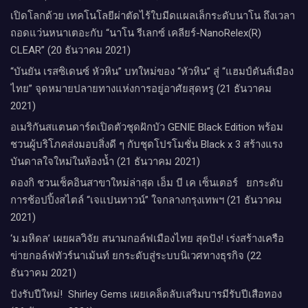
เปิดโลกด้วย เทคโนโลยีผ่าตัดไร้ใบมีดแผลเล็กระดับนาโน ถึงเวลา
ถอดแว่นหนาเตอะกับ “นาโน รีเลกซ์ เคลียร์-NanoRelex(R)
CLEAR” (20 ธันวาคม 2021)
“บันยัน เรสซิเดนซ์ หัวหิน” บทใหม่ของ “หัวหิน” สู่ “แฮมป์ตันส์เมือง
ไทย” จุดหมายปลายทางแห่งการอยู่อาศัยสุดหรู (21 ธันวาคม
2021)
อเมริกันสแตนดาร์ดเปิดตัวชุดฝักบัว GENIE Black Edition พร้อม
ชวนผู้บริโภคส่งมอบสิ่งดี ๆ กับชุดโปรโมชั่น Black x 3 สร้างแรง
บันดาลใจใหม่ในห้องน้ำ (21 ธันวาคม 2021)
ดองกิ ชวนเช็คอินสาขาใหม่ล่าสุด เอ็ม บี เค เซ็นเตอร์ ยกระดับ
การช้อปปิ้งสไตล์ “เจแปนทาวน์” ใจกลางกรุงเทพฯ (21 ธันวาคม
2021)
‘ม.มหิดล’ เผยผลวิจัย สนามกอล์ฟเมืองไทย สุดปัง! เร่งสร้างเครือ
ข่ายกอล์ฟทัวร์นาเม้นท์ ยกระดับสู่ระบบนิเวศทางธุรกิจ (22
ธันวาคม 2021)
ปังรับปีใหม่​! ​ Shirley Gems เผยเคล็ดลับ​เสริมบารมีรับปีเสือทอง